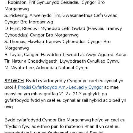
I. Robinson, Prif Gynllunydd Ceisiadau, Cyngor Bro
Morgannwg
S. Pickering, Arweinydd Tim, Gwasanaethua Cefn Gwlad,
Cyngor Bro Morgannwg
D. Hunt, Rheolwr Mynediad Cefn Gwlad (Hawliau Tramwy
Cyhoeddus) Cyngor Bro Morgannwg
S. Thomas, Hawliau Tramwy Cyhoeddus, Cyngor Bro
Morgannwg
R. Taylor, Cangen Hawdden Tirwedd ac Awyr Agored, Adran
Tir, Natur a Choedwigaeth, Llywodraeth Cynulliad Cymru
M. Miyata-Lee, Adnoddau Naturiol Cymru
SYLWCH
: Bydd cyfarfodydd y Cyngor yn cael eu cynnal yn
unol â
Pholisi Cyfarfodydd Aml-Leoliad y Cyngor
ac mae
manylion ym mharagraffau 21.2 a 21.3 ynghylch pa
gyfarfodydd fydd yn cael eu cynnal ar sail hybrid ac o bell yn
unig.
Bydd cyfarfodydd Cyngor Bro Morgannwg hefyd yn cael eu
ffrydio'n fyw, ac eithrio pan fo materion Rhan II yn cael eu
hystyried yn llwyr neu'n rhannol, yn unol â Pholisi