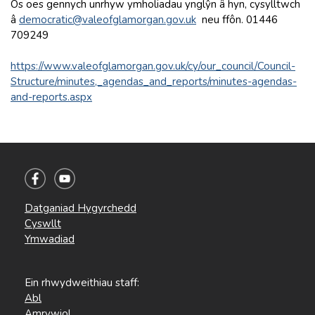
Os oes gennych unrhyw ymholiadau ynglŷn â hyn, cysylltwch
â
democratic@valeofglamorgan.gov.uk
neu ffôn. 01446
709249
https://www.valeofglamorgan.gov.uk/cy/our_council/Council-
Structure/minutes,_agendas_and_reports/minutes-agendas-
and-reports.aspx
Datganiad Hygyrchedd
Cyswllt
Ymwadiad
Ein rhwydweithiau staff:
Abl
Amrywiol