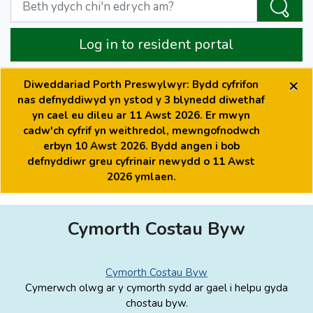
Log in to resident portal
×
Diweddariad Porth Preswylwyr: Bydd cyfrifon
nas defnyddiwyd yn ystod y 3 blynedd diwethaf
yn cael eu dileu ar 11 Awst 2026. Er mwyn
cadw'ch cyfrif yn weithredol, mewngofnodwch
erbyn 10 Awst 2026. Bydd angen i bob
defnyddiwr greu cyfrinair newydd o 11 Awst
2026 ymlaen.
Cymorth Costau Byw
Cymorth Costau Byw
Cymerwch olwg ar y cymorth sydd ar gael i helpu gyda
chostau byw.