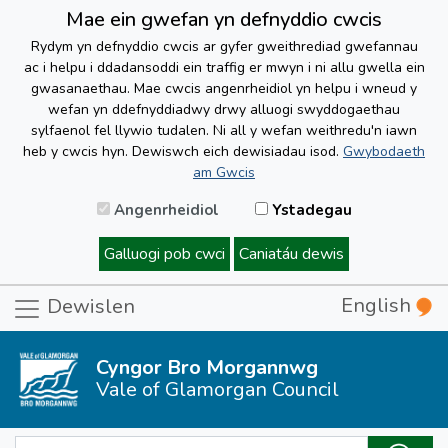
Mae ein gwefan yn defnyddio cwcis
Rydym yn defnyddio cwcis ar gyfer gweithrediad gwefannau
ac i helpu i ddadansoddi ein traffig er mwyn i ni allu gwella ein
gwasanaethau. Mae cwcis angenrheidiol yn helpu i wneud y
wefan yn ddefnyddiadwy drwy alluogi swyddogaethau
sylfaenol fel llywio tudalen. Ni all y wefan weithredu'n iawn
heb y cwcis hyn. Dewiswch eich dewisiadau isod.
Gwybodaeth
am Gwcis
Angenrheidiol
Ystadegau
Galluogi pob cwci
Caniatáu dewis
English
Dewislen
Cyngor Bro Morgannwg
Vale of Glamorgan Council