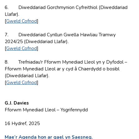
6. Diweddariad Gorchmynion Cyfreithiol (Diweddariad
Llafar).
[
Gweld Cofnod
]
7. Diweddariad Cynllun Gwella Hawliau Tramwy
2024/25 (Diweddariad Llafar).
[
Gweld Cofnod
]
8. Trefniadau'r Fforwm Mynediad Lleol yn y Dyfodol –
Fforwm Mynediad Lleol ar y cyd â Chaerdydd o bosibl
(Diweddariad Llafar).
[
Gweld Cofnod
]
G.J. Davies
Fforwm Mynediad Lleol – Ysgrifennydd
16 Hydref, 2025
Mae’r Agenda hon ar gael yn Saesneg.