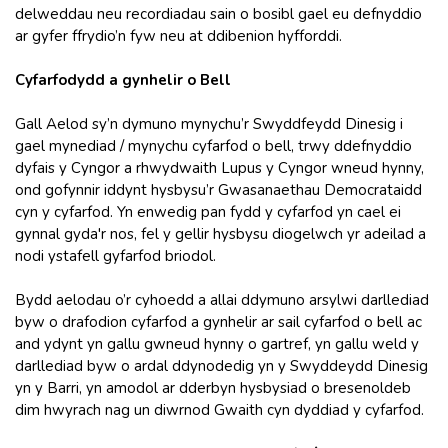
delweddau neu recordiadau sain o bosibl gael eu defnyddio
ar gyfer ffrydio’n fyw neu at ddibenion hyfforddi.
Cyfarfodydd a gynhelir o Bell
Gall Aelod sy’n dymuno mynychu’r Swyddfeydd Dinesig i
gael mynediad / mynychu cyfarfod o bell, trwy ddefnyddio
dyfais y Cyngor a rhwydwaith Lupus y Cyngor wneud hynny,
ond gofynnir iddynt hysbysu’r Gwasanaethau Democrataidd
cyn y cyfarfod. Yn enwedig pan fydd y cyfarfod yn cael ei
gynnal gyda'r nos, fel y gellir hysbysu diogelwch yr adeilad a
nodi ystafell gyfarfod briodol.
Bydd aelodau o’r cyhoedd a allai ddymuno arsylwi darllediad
byw o drafodion cyfarfod a gynhelir ar sail cyfarfod o bell ac
and ydynt yn gallu gwneud hynny o gartref, yn gallu weld y
darllediad byw o ardal ddynodedig yn y Swyddeydd Dinesig
yn y Barri, yn amodol ar dderbyn hysbysiad o bresenoldeb
dim hwyrach nag un diwrnod Gwaith cyn dyddiad y cyfarfod.