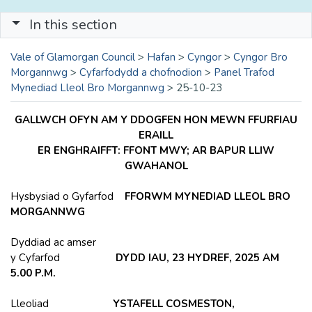
In this section
Vale of Glamorgan Council
>
Hafan
>
Cyngor
>
Cyngor Bro
Morgannwg
>
Cyfarfodydd a chofnodion
>
Panel Trafod
Mynediad Lleol Bro Morgannwg
>
25-10-23
GALLWCH OFYN AM Y DDOGFEN HON MEWN FFURFIAU
ERAILL
ER ENGHRAIFFT: FFONT MWY; AR BAPUR LLIW
GWAHANOL
Hysbysiad o Gyfarfod
FFORWM MYNEDIAD LLEOL BRO
MORGANNWG
Dyddiad ac amser
y Cyfarfod
DYDD IAU, 23 HYDREF, 2025 AM
5.00 P.M.
Lleoliad
YSTAFELL COSMESTON,