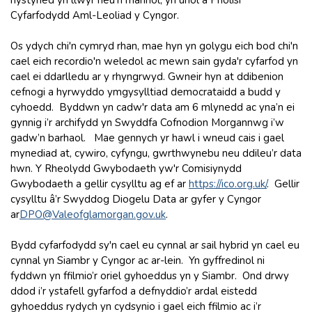
Cyfarfodydd Aml-Leoliad y Cyngor.
Os ydych chi'n cymryd rhan, mae hyn yn golygu eich bod chi'n
cael eich recordio'n weledol ac mewn sain gyda'r cyfarfod yn
cael ei ddarlledu ar y rhyngrwyd. Gwneir hyn at ddibenion
cefnogi a hyrwyddo ymgysylltiad democrataidd a budd y
cyhoedd. Byddwn yn cadw'r data am 6 mlynedd ac yna’n ei
gynnig i’r archifydd yn Swyddfa Cofnodion Morgannwg i’w
gadw’n barhaol. Mae gennych yr hawl i wneud cais i gael
mynediad at, cywiro, cyfyngu, gwrthwynebu neu ddileu’r data
hwn. Y Rheolydd Gwybodaeth yw'r Comisiynydd
Gwybodaeth a gellir cysylltu ag ef ar
https://ico.org.uk
/
.
Gellir
cysylltu â’r Swyddog Diogelu Data ar gyfer y Cyngor
ar
DPO@Valeofglamorgan.gov.uk
.
Bydd cyfarfodydd sy'n cael eu cynnal ar sail hybrid yn cael eu
cynnal yn Siambr y Cyngor ac ar-lein. Yn gyffredinol ni
fyddwn yn ffilmio’r oriel gyhoeddus yn y Siambr. Ond drwy
ddod i’r ystafell gyfarfod a defnyddio’r ardal eistedd
gyhoeddus rydych yn cydsynio i gael eich ffilmio ac i’r