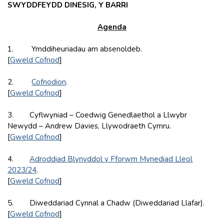
SWYDDFEYDD DINESIG, Y BARRI
Agenda
1. Ymddiheuriadau am absenoldeb.
[
Gweld Cofnod
]
2.
Cofnodion
.
[
Gweld Cofnod
]
3. Cyflwyniad – Coedwig Genedlaethol a Llwybr
Newydd – Andrew Davies, Llywodraeth Cymru.
[
Gweld Cofnod
]
4.
Adroddiad Blynyddol y Fforwm Mynediad Lleol
2023/24
.
[
Gweld Cofnod
]
5. Diweddariad Cynnal a Chadw (Diweddariad Llafar).
[
Gweld Cofnod
]