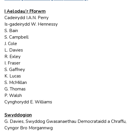
I Aelodau’r Fforwm
Cadeirydd I.A.N. Perry
Is-gadeirydd W. Hennessy
S. Bain
S. Campbell
J. Cole
L. Davies
R. Exley
I. Fraser
S. Gaffney
K. Lucas
S. McMillan
G. Thomas
P. Walsh
Cynghorydd E. Williams
Swyddogion
G. Davies, Swyddog Gwasanaethau Democrataidd a Chraffu,
Cyngor Bro Morgannwg