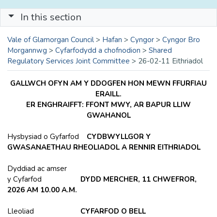
In this section
Vale of Glamorgan Council
>
Hafan
>
Cyngor
>
Cyngor Bro
Morgannwg
>
Cyfarfodydd a chofnodion
>
Shared
Regulatory Services Joint Committee
>
26-02-11 Eithriadol
GALLWCH OFYN AM Y DDOGFEN HON MEWN FFURFIAU
ERAILL.
ER ENGHRAIFFT: FFONT MWY, AR BAPUR LLIW
GWAHANOL
Hysbysiad o Gyfarfod
CYDBWYLLGOR Y
GWASANAETHAU RHEOLIADOL A RENNIR EITHRIADOL
Dyddiad ac amser
y Cyfarfod
DYDD MERCHER, 11 CHWEFROR,
2026 AM 10.00 A.M.
Lleoliad
CYFARFOD O BELL