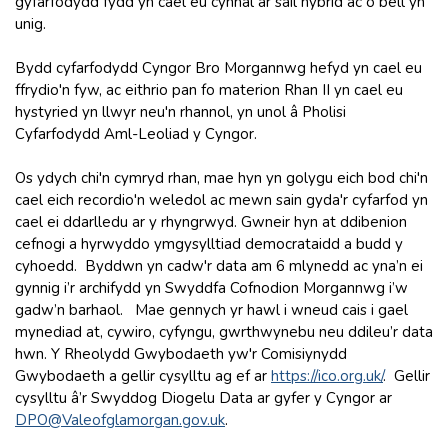
gyfarfodydd fydd yn cael eu cynnal ar sail hybrid ac o bell yn
unig.
Bydd cyfarfodydd Cyngor Bro Morgannwg hefyd yn cael eu
ffrydio'n fyw, ac eithrio pan fo materion Rhan II yn cael eu
hystyried yn llwyr neu'n rhannol, yn unol â Pholisi
Cyfarfodydd Aml-Leoliad y Cyngor.
Os ydych chi'n cymryd rhan, mae hyn yn golygu eich bod chi'n
cael eich recordio'n weledol ac mewn sain gyda'r cyfarfod yn
cael ei ddarlledu ar y rhyngrwyd. Gwneir hyn at ddibenion
cefnogi a hyrwyddo ymgysylltiad democrataidd a budd y
cyhoedd. Byddwn yn cadw'r data am 6 mlynedd ac yna’n ei
gynnig i’r archifydd yn Swyddfa Cofnodion Morgannwg i’w
gadw’n barhaol. Mae gennych yr hawl i wneud cais i gael
mynediad at, cywiro, cyfyngu, gwrthwynebu neu ddileu’r data
hwn. Y Rheolydd Gwybodaeth yw'r Comisiynydd
Gwybodaeth a gellir cysylltu ag ef ar
https://ico.org.uk
/
. Gellir
cysylltu â’r Swyddog Diogelu Data ar gyfer y Cyngor ar
DPO@Valeofglamorgan.gov.uk
.