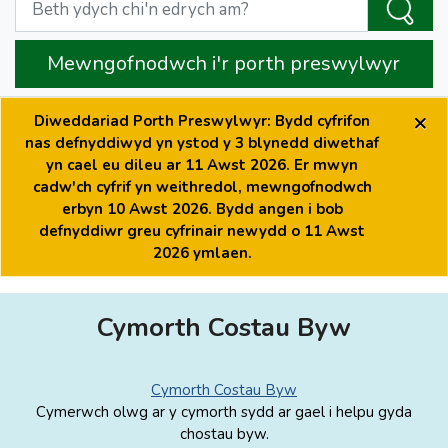
Mewngofnodwch i'r porth preswylwyr
×
Diweddariad Porth Preswylwyr: Bydd cyfrifon
nas defnyddiwyd yn ystod y 3 blynedd diwethaf
yn cael eu dileu ar 11 Awst 2026. Er mwyn
cadw'ch cyfrif yn weithredol, mewngofnodwch
erbyn 10 Awst 2026. Bydd angen i bob
defnyddiwr greu cyfrinair newydd o 11 Awst
2026 ymlaen.
Cymorth Costau Byw
Cymorth Costau Byw
Cymerwch olwg ar y cymorth sydd ar gael i helpu gyda
chostau byw.