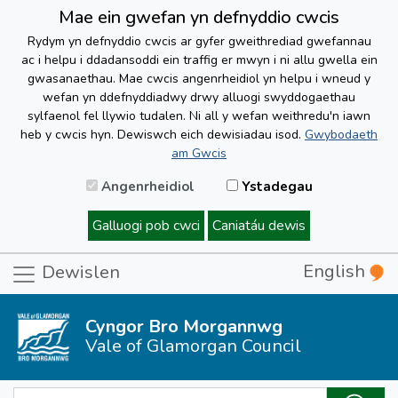
Mae ein gwefan yn defnyddio cwcis
Rydym yn defnyddio cwcis ar gyfer gweithrediad gwefannau
ac i helpu i ddadansoddi ein traffig er mwyn i ni allu gwella ein
gwasanaethau. Mae cwcis angenrheidiol yn helpu i wneud y
wefan yn ddefnyddiadwy drwy alluogi swyddogaethau
sylfaenol fel llywio tudalen. Ni all y wefan weithredu'n iawn
heb y cwcis hyn. Dewiswch eich dewisiadau isod.
Gwybodaeth
am Gwcis
Angenrheidiol
Ystadegau
Galluogi pob cwci
Caniatáu dewis
English
Dewislen
Cyngor Bro Morgannwg
Vale of Glamorgan Council