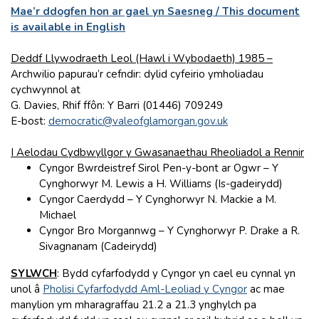
Mae’r ddogfen hon ar gael yn Saesneg / This document
is available in English
Deddf Llywodraeth Leol (Hawl i Wybodaeth) 1985 –
Archwilio papurau’r cefndir: dylid cyfeirio ymholiadau
cychwynnol at
G. Davies, Rhif ffôn: Y Barri (01446) 709249
E-bost:
democratic@valeofglamorgan.gov.uk
I Aelodau Cydbwyllgor y Gwasanaethau Rheoliadol a Rennir
Cyngor Bwrdeistref Sirol Pen-y-bont ar Ogwr – Y
Cynghorwyr M. Lewis a H. Williams (Is-gadeirydd)
Cyngor Caerdydd – Y Cynghorwyr N. Mackie a M.
Michael
Cyngor Bro Morgannwg – Y Cynghorwyr P. Drake a R.
Sivagnanam (Cadeirydd)
SYLWCH
: Bydd cyfarfodydd y Cyngor yn cael eu cynnal yn
unol â
Pholisi Cyfarfodydd Aml-Leoliad y Cyngor
ac mae
manylion ym mharagraffau 21.2 a 21.3 ynghylch pa