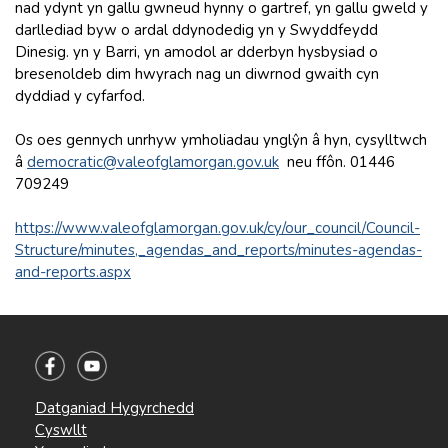
nad ydynt yn gallu gwneud hynny o gartref, yn gallu gweld y
darllediad byw o ardal ddynodedig yn y Swyddfeydd
Dinesig. yn y Barri, yn amodol ar dderbyn hysbysiad o
bresenoldeb dim hwyrach nag un diwrnod gwaith cyn
dyddiad y cyfarfod.
Os oes gennych unrhyw ymholiadau ynglŷn â hyn, cysylltwch
â
democratic@valeofglamorgan.gov.uk
neu ffôn. 01446
709249
https://www.valeofglamorgan.gov.uk/cy/our_council/Council-
Structure/minutes,_agendas_and_reports/minutes-agendas-
and-reports.aspx
Datganiad Hygyrchedd
Cyswllt