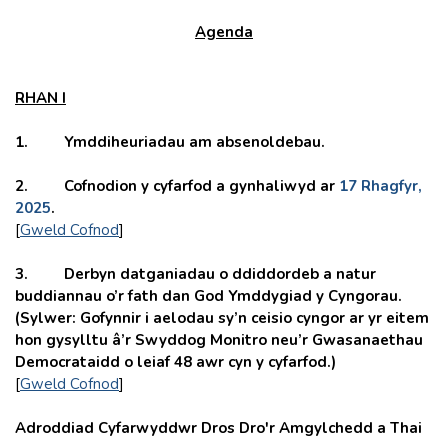
Agenda
RHAN I
1. Ymddiheuriadau am absenoldebau.
2. Cofnodion y cyfarfod a gynhaliwyd ar
17 Rhagfyr,
2025
.
[
Gweld Cofnod
]
3. Derbyn datganiadau o ddiddordeb a natur
buddiannau o’r fath dan God Ymddygiad y Cyngorau.
(Sylwer: Gofynnir i aelodau sy’n ceisio cyngor ar yr eitem
hon gysylltu â’r Swyddog Monitro neu’r Gwasanaethau
Democrataidd o leiaf 48 awr cyn y cyfarfod.)
[
Gweld Cofnod
]
Adroddiad Cyfarwyddwr Dros Dro'r Amgylchedd a Thai