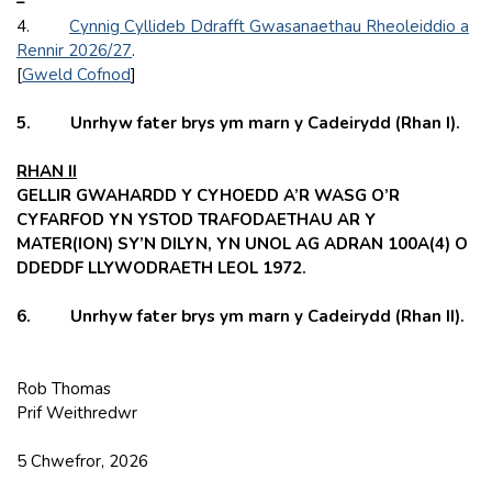
–
4.
Cynnig Cyllideb Ddrafft Gwasanaethau Rheoleiddio a
Rennir 2026/27
.
[
Gweld Cofnod
]
5.
Unrhyw fater brys ym marn y Cadeirydd (Rhan I).
RHAN II
GELLIR GWAHARDD Y CYHOEDD A’R WASG O’R
CYFARFOD YN YSTOD TRAFODAETHAU AR Y
MATER(ION) SY’N DILYN, YN UNOL AG ADRAN 100A(4) O
DDEDDF LLYWODRAETH LEOL 1972.
6. Unrhyw fater brys ym marn y Cadeirydd (Rhan II).
Rob Thomas
Prif Weithredwr
5 Chwefror, 2026