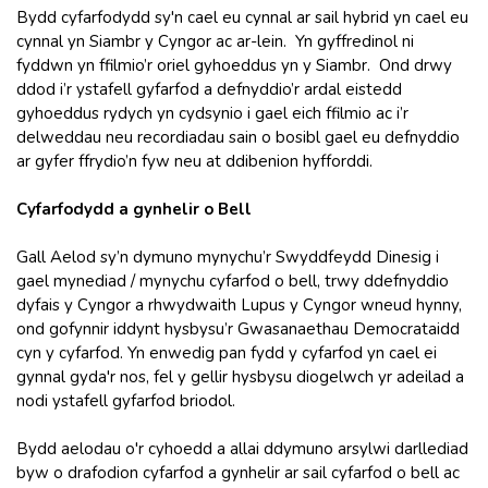
Bydd cyfarfodydd sy'n cael eu cynnal ar sail hybrid yn cael eu
cynnal yn Siambr y Cyngor ac ar-lein. Yn gyffredinol ni
fyddwn yn ffilmio’r oriel gyhoeddus yn y Siambr. Ond drwy
ddod i’r ystafell gyfarfod a defnyddio’r ardal eistedd
gyhoeddus rydych yn cydsynio i gael eich ffilmio ac i’r
delweddau neu recordiadau sain o bosibl gael eu defnyddio
ar gyfer ffrydio’n fyw neu at ddibenion hyfforddi.
Cyfarfodydd a gynhelir o Bell
Gall Aelod sy’n dymuno mynychu’r Swyddfeydd Dinesig i
gael mynediad / mynychu cyfarfod o bell, trwy ddefnyddio
dyfais y Cyngor a rhwydwaith Lupus y Cyngor wneud hynny,
ond gofynnir iddynt hysbysu’r Gwasanaethau Democrataidd
cyn y cyfarfod. Yn enwedig pan fydd y cyfarfod yn cael ei
gynnal gyda'r nos, fel y gellir hysbysu diogelwch yr adeilad a
nodi ystafell gyfarfod briodol.
Bydd aelodau o'r cyhoedd a allai ddymuno arsylwi darllediad
byw o drafodion cyfarfod a gynhelir ar sail cyfarfod o bell ac