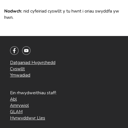
Nodwch:
nid cyfeiriad cyswllt y tu hwnt i oriau swyddfa yw
hwn.
Datganiad Hygyrchedd
Cyswllt
Ymwadiad
Ein rhwydweithiau staff:
Abl
Amrywiol
GLAM
Hyrwyddwyr Lles