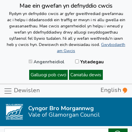
Mae ein gwefan yn defnyddio cwcis
Rydym yn defnyddio cwcis ar gyfer gweithrediad gwefannau
ac i helpu i ddadansoddi ein traffig er mwyn i ni allu gwella ein
gwasanaethau. Mae cwcis angenrheidiol yn helpu i wneud y
wefan yn ddefnyddiadwy drwy alluogi swyddogaethau
sylfaenol fel llywio tudalen. Ni all y wefan weithredu'n iawn
heb y cwcis hyn. Dewiswch eich dewisiadau isod.
Gwybodaeth
am Gwcis
Angenrheidiol
Ystadegau
Galluogi pob cwci
Caniatáu dewis
English
Dewislen
Cyngor Bro Morgannwg
Vale of Glamorgan Council