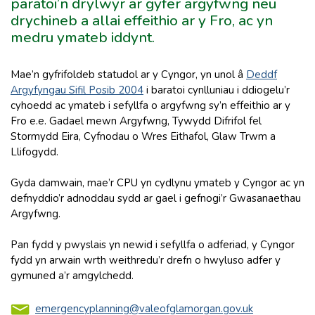
paratoi’n drylwyr ar gyfer argyfwng neu
drychineb a allai effeithio ar y Fro, ac yn
medru ymateb iddynt.
Mae’n gyfrifoldeb statudol ar y Cyngor, yn unol â
Deddf
Argyfyngau Sifil Posib 2004
i baratoi cynlluniau i ddiogelu’r
cyhoedd ac ymateb i sefyllfa o argyfwng sy’n effeithio ar y
Fro e.e. Gadael mewn Argyfwng, Tywydd Difrifol fel
Stormydd Eira, Cyfnodau o Wres Eithafol, Glaw Trwm a
Llifogydd.
Gyda damwain, mae’r CPU yn cydlynu ymateb y Cyngor ac yn
defnyddio’r adnoddau sydd ar gael i gefnogi’r Gwasanaethau
Argyfwng.
Pan fydd y pwyslais yn newid i sefyllfa o adferiad, y Cyngor
fydd yn arwain wrth weithredu’r drefn o hwyluso adfer y
gymuned a’r amgylchedd.
emergencyplanning@valeofglamorgan.gov.uk