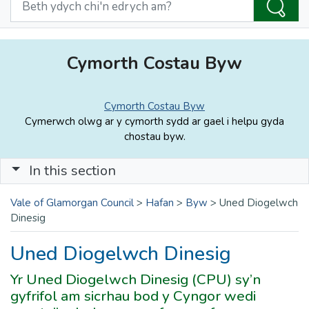
Cymorth Costau Byw
Cymorth Costau Byw
Cymerwch olwg ar y cymorth sydd ar gael i helpu gyda
chostau byw.
In this section
Vale of Glamorgan Council
>
Hafan
>
Byw
>
Uned Diogelwch
Dinesig
Uned Diogelwch Dinesig
Yr Uned Diogelwch Dinesig (CPU) sy’n
gyfrifol am sicrhau bod y Cyngor wedi