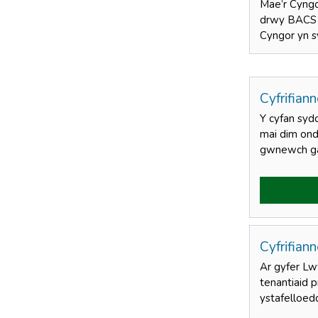
Mae’r Cyngo
drwy BACS ar
Cyngor yn sy
Cyfrifian
Y cyfan sydd
mai dim ond
gwnewch gai
Cyfrifian
Ar gyfer Lwf
tenantiaid 
ystafelloe