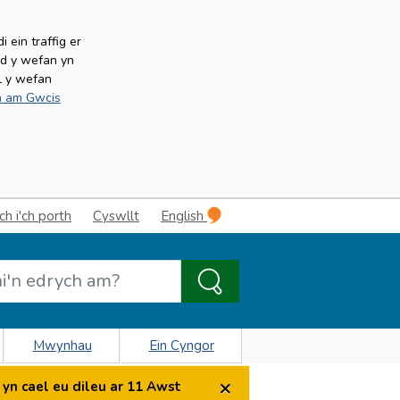
ein traffig er
ud y wefan yn
l y wefan
 am Gwcis
 i'ch porth
Cyswllt
English
Mwynhau
Ein Cyngor
×
yn cael eu dileu ar 11 Awst