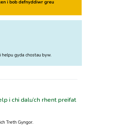
en i bob defnyddiwr greu
i helpu gyda chostau byw.
p i chi dalu’ch rhent preifat
ich Treth Gyngor.