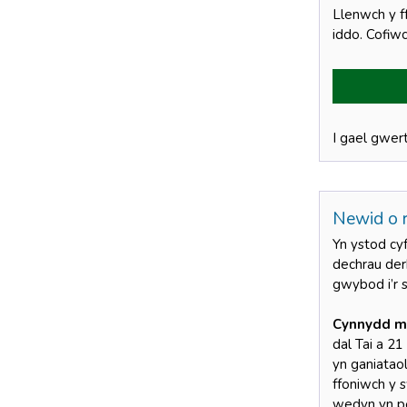
Llenwch y f
iddo. Cofiw
I gael gwer
Newid o 
Yn ystod cy
dechrau der
gwybod i’r 
Cynnydd m
dal Tai a 2
yn ganiatao
ffoniwch y 
wedyn yn pe