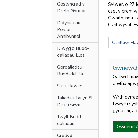
Gostyngiad y
Sylwer, o 27 
Dreth Gyngor
cael y premiw
Gwaith, neu L
Didyniadau
Cynhwysol. E
Person
Annibynnol
Canllaw Haw
Diwygio Budd-
daliadau Lles
Gordaliadau
Gwnewch 
Budd-dal Tai
Gallwch na
drefnu apwy
Sut i Hawlio
Wrth gyrrae
Taliadau Tai yn ôl
tywys i’r ys
Disgresiwn
gyda chi, a 
Twyll Budd-
daliadau
Gwneud A
Credyd