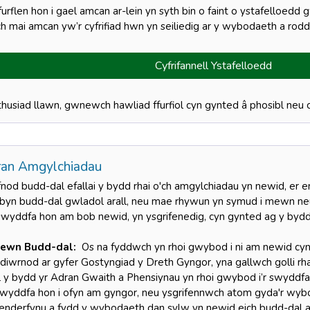
furflen hon i gael amcan ar-lein yn syth bin o faint o ystafelloed
ch mai amcan yw’r cyfrifiad hwn yn seiliedig ar y wybodaeth a rod
Cyfrifannell Ystafelloedd
thusiad llawn, gwnewch hawliad ffurfiol cyn gynted â phosibl neu c
ran Amgylchiadau
fnod budd-dal efallai y bydd rhai o'ch amgylchiadau yn newid, er e
byn budd-dal gwladol arall, neu mae rhywun yn symud i mewn neu all
swyddfa hon am bob newid, yn ysgrifenedig, cyn gynted ag y byd
ewn Budd-dal:
Os na fyddwch yn rhoi gwybod i ni am newid cyn
1 diwrnod ar gyfer Gostyngiad y Dreth Gyngor, yna gallwch golli r
l y bydd yr Adran Gwaith a Phensiynau yn rhoi gwybod i’r swyddfa h
swyddfa hon i ofyn am gyngor, neu ysgrifennwch atom gyda'r wy
nderfynu a fydd y wybodaeth dan sylw yn newid eich budd-dal ai