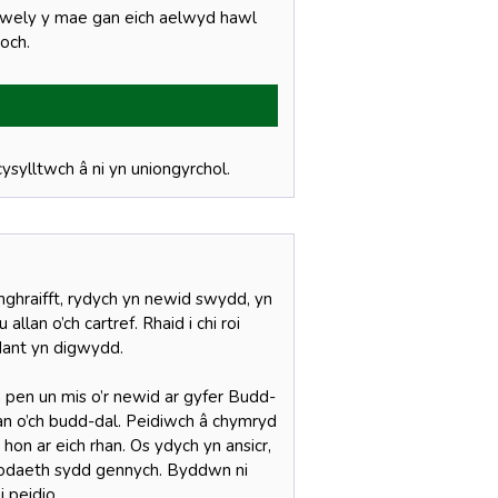
d gwely y mae gan eich aelwyd hawl
doch.
ysylltwch â ni yn uniongyrchol.
nghraifft, rydych yn newid swydd, yn
an o’ch cartref. Rhaid i chi roi
dant yn digwydd.
 pen un mis o’r newid ar gyfer Budd-
han o’ch budd-dal. Peidiwch â chymryd
on ar eich rhan. Os ydych yn ansicr,
bodaeth sydd gennych. Byddwn ni
 peidio.