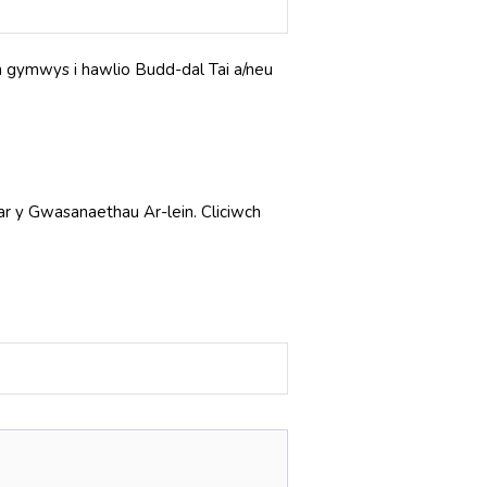
n gymwys i hawlio Budd-dal Tai a/neu
r y Gwasanaethau Ar-lein. Cliciwch