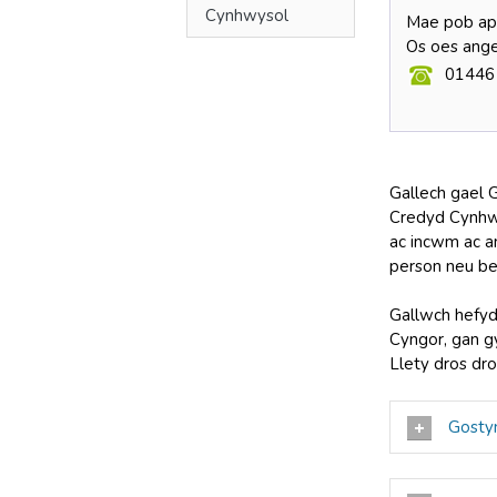
Cynhwysol
Mae pob ap
Os oes ange
01446
Gallech gael G
Credyd Cynhwy
ac incwm ac am
person neu be
Gallwch hefyd
Cyngor, gan g
Llety dros dro
Gosty