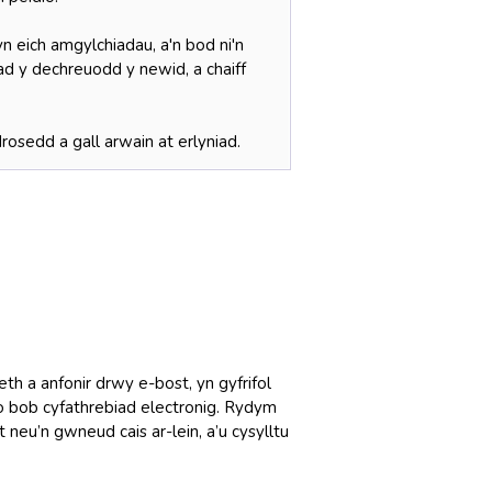
 eich amgylchiadau, a'n bod ni'n
ad y dechreuodd y newid, a chaiff
osedd a gall arwain at erlyniad.
h a anfonir drwy e-bost, yn gyfrifol
o bob cyfathrebiad electronig. Rydym
neu’n gwneud cais ar-lein, a’u cysylltu