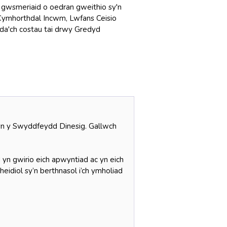
 gwsmeriaid o oedran gweithio sy'n
 Cymhorthdal Incwm, Lwfans Ceisio
da'ch costau tai drwy Gredyd
n y Swyddfeydd Dinesig. Gallwch
n gwirio eich apwyntiad ac yn eich
eidiol sy’n berthnasol i’ch ymholiad
n.