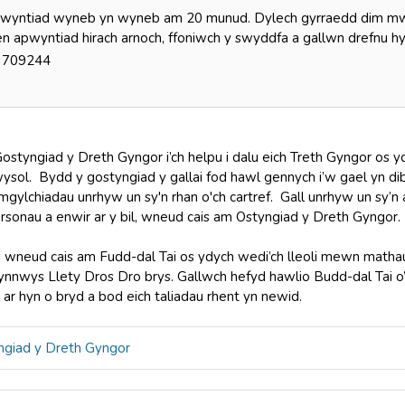
wyntiad wyneb yn wyneb am 20 munud. Dylech gyrraedd dim mwy
n apwyntiad hirach arnoch, ffoniwch y swyddfa a gallwn drefnu hyn
 709244
ostyngiad y Dreth Gyngor i’ch helpu i dalu eich Treth Gyngor os y
sol. Bydd y gostyngiad y gallai fod hawl gennych i’w gael yn dib
gylchiadau unrhyw un sy'n rhan o'ch cartref. Gall unrhyw un sy’n a
rsonau a enwir ar y bil, wneud cais am Ostyngiad y Dreth Gyngor
 wneud cais am Fudd-dal Tai os ydych wedi’ch lleoli mewn matha
ynnwys Llety Dros Dro brys. Gallwch hefyd hawlio Budd-dal Tai
 ar hyn o bryd a bod eich taliadau rhent yn newid.
ngiad y Dreth Gyngor