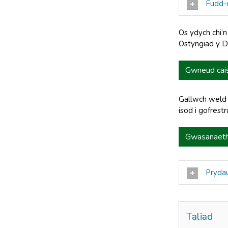
Fudd-d
Os ydych chi’
Ostyngiad y D
Gwneud cais
Gallwch weld 
isod i gofrestr
Gwasanaeth
Pryda
Taliad