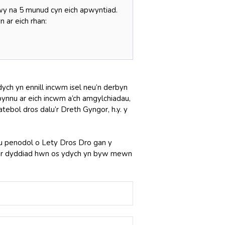
 na 5 munud cyn eich apwyntiad.
 ar eich rhan:
dych yn ennill incwm isel neu’n derbyn
ynnu ar eich incwm a’ch amgylchiadau,
tebol dros dalu’r Dreth Gyngor, h.y. y
.
u penodol o Lety Dros Dro gan y
 o’r dyddiad hwn os ydych yn byw mewn