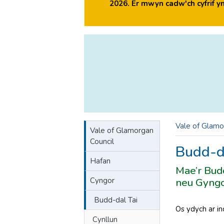
2026. Er mwyn cadw'ch cyfrif 
Vale of Glamo
Vale of Glamorgan
Council
Budd-d
Hafan
Mae’r Budd
Cyngor
neu Gyngor
Budd-dal Tai
Os ydych ar in
Cynllun