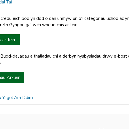
al Tai
n credu eich bod yn dod o dan unrhyw un o’r categorïau uchod ac y
reth Gyngor, gallwch wneud cais ar-lein:
 ar-lein
Budd-daliadau a thaliadau chi a derbyn hysbysiadau drwy e-bost a
u:
au Ar-lein
u Ysgol Am Ddim