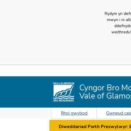
Rydym yn defn
mwyn i ni al
ddefnydd
weithredu
Cyngor Bro M
Vale of Glamo
Rhoi gwybod
Gwneud cai
Diweddariad Porth Preswylwyr: By