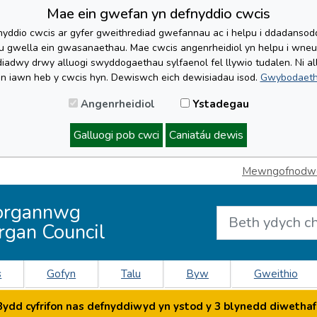
Mae ein gwefan yn defnyddio cwcis
yddio cwcis ar gyfer gweithrediad gwefannau ac i helpu i ddadansoddi 
lu gwella ein gwasanaethau. Mae cwcis angenrheidiol yn helpu i wne
iadwy drwy alluogi swyddogaethau sylfaenol fel llywio tudalen. Ni al
'n iawn heb y cwcis hyn. Dewiswch eich dewisiadau isod.
Gwybodaeth
Angenrheidiol
Ystadegau
Galluogi pob cwci
Caniatáu dewis
Mewngofnodwch
organnwg
rgan Council
s
Gofyn
Talu
Byw
Gweithio
dd cyfrifon nas defnyddiwyd yn ystod y 3 blynedd diwethaf 