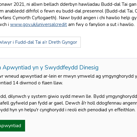
Ionawr 2021, ni allwn bellach dderbyn hawliadau Budd-dal Tai gan
m anabledd difrifol o fewn eu budd-dal presennol (Budd-dal Tai,
wfans Cymorth Cyflogaeth). Nawr bydd angen i chi hawlio help gy
wch i
www.gov.uk/universalcredit
am fwy o fanylion a sut i hawlio.
lwyr i Fudd-dal Tai a’r Dreth Gyngor
Apwyntiad yn y Swyddfeydd Dinesig
wr wneud apwyntiad ar-lein er mwyn ymweld ag ymgynghorydd y
ntiad 14 diwrnod o flaen llaw.
dd, dilynwch y system giwio sydd mewn lle. Bydd ymgynghorydd y
tafell gyfweld pan fydd ar gael. Dewch â'r holl ddogfennau angenrh
bydd hyn yn helpu'r cynghorydd i reoli eich penodiad yn effeithlo
pwyntiad