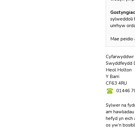
Gostyngiad
sylweddoli 
unrhyw orda
Mae peidio 
Cyfarwyddwr
Swyddfeydd D
Heol Holton
Y Barri
CF63 4RU
01446 7
Sylwer na fydd
am hawliadau 
hefyd yn eich 
os yw’n bosibl