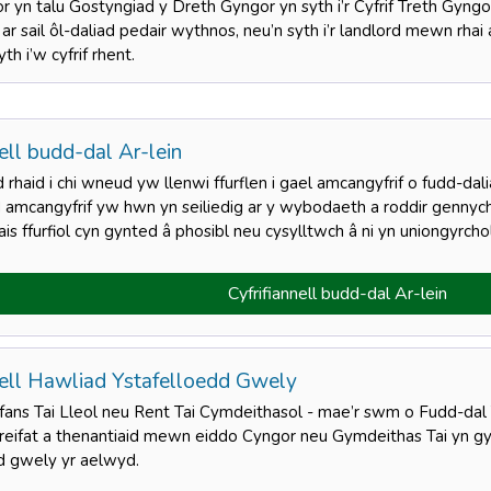
r yn talu Gostyngiad y Dreth Gyngor yn syth i’r Cyfrif Treth Gyngo
 sail ôl-daliad pedair wythnos, neu’n syth i’r landlord mewn rhai 
th i’w cyfrif rhent.
nell budd-dal Ar-lein
 rhaid i chi wneud yw llenwi ffurflen i gael amcangyfrif o fudd-dalia
 amcangyfrif yw hwn yn seiliedig ar y wybodaeth a roddir gennych 
s ffurfiol cyn gynted â phosibl neu cysylltwch â ni yn uniongyrcho
Cyfrifiannell budd-dal Ar-lein
nell Hawliad Ystafelloedd Gwely
ans Tai Lleol neu Rent Tai Cymdeithasol - mae’r swm o Fudd-dal Ta
preifat a thenantiaid mewn eiddo Cyngor neu Gymdeithas Tai yn gyf
dd gwely yr aelwyd.