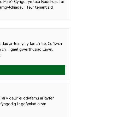
r. Mae’r Cyngor yn talu Budd-dal Tai
amgylchiadau. Telir tenantiaid
dau ar-lein yn y fan a'r lle. Cofiwch
chi. I gael gwerthusiad llawn,
l.
i y gellir ei ddyfarnu ar gyfer
yngedig i’r gofyniad o ran