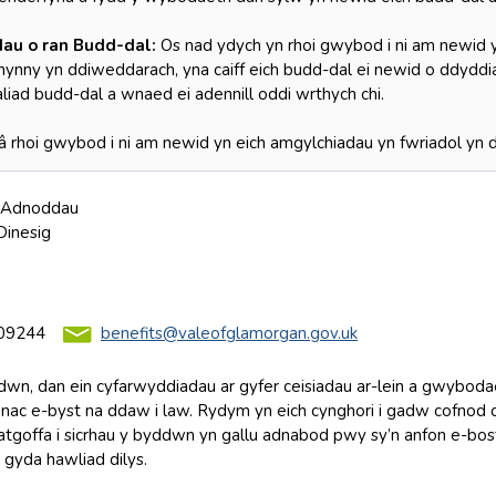
au o ran Budd-dal:
Os nad ydych yn rhoi gwybod i ni am newid yn
hynny yn ddiweddarach, yna caiff eich budd-dal ei newid o ddyddi
liad budd-dal a wnaed ei adennill oddi wrthych chi.
â rhoi gwybod i ni am newid yn eich amgylchiadau yn fwriadol yn dr
 Adnoddau
inesig
09244
benefits@valeofglamorgan.gov.uk
wn, dan ein cyfarwyddiadau ar gyfer ceisiadau ar-lein a gwybodaet
nac e-byst na ddaw i law. Rydym yn eich cynghori i gadw cofnod 
atgoffa i sicrhau y byddwn yn gallu adnabod pwy sy’n anfon e-bost 
 gyda hawliad dilys.