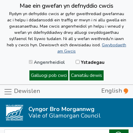
Mae ein gwefan yn defnyddio cwcis
Rydym yn defnyddio cwcis ar gyfer gweithrediad gwefannau
ac i helpu i ddadansoddi ein traffig er mwyn i ni allu gwella ein
gwasanaethau. Mae cwcis angenrheidiol yn helpu i wneud y
wefan yn ddefnyddiadwy drwy alluogi swyddogaethau
sylfaenol fel llywio tudalen. Ni all y wefan weithredu'n iawn
heb y cwcis hyn. Dewiswch eich dewisiadau isod.
Gwybodaeth
am Gwcis
Angenrheidiol
Ystadegau
Galluogi pob cwci
Caniatáu dewis
English
Dewislen
Cyngor Bro Morgannwg
Vale of Glamorgan Council