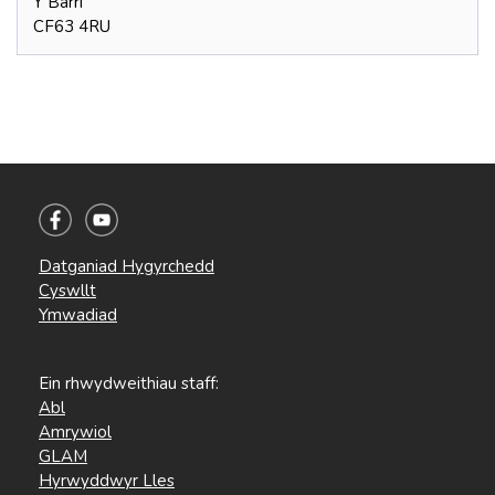
Y Barri
CF63 4RU
Datganiad Hygyrchedd
Cyswllt
Ymwadiad
Ein rhwydweithiau staff:
Abl
Amrywiol
GLAM
Hyrwyddwyr Lles