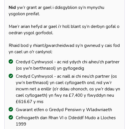
Nid
yw’r grant ar gael i ddisgyblion sy’n mynychu
ysgolion preifat.
Mae’r arian hefyd ar gael i’r holl blant sy’n derbyn gofal o
oedran ysgol gorfodol.
Rhaid bod y rhiant/gwarcheidwad sy’n gwneud y cais fod
yn cael un o'r canlynol:
Credyd Cynhwysol - ac nid ydych chi a/neu'ch partner
(os yw'n berthnasol) yn gyflogedig
Credyd Cynhwysol - ac naill ai chi neu’ch partner (os
yw’n berthnasol) yn cael cyflogaeth ond, nid yw’r
incwm net a enillir (o’r ddau ohonoch, os yw’r ddau yn
cael cyflogaeth) yn fwy na £7,400 y flwyddyn neu
£616.67 y mis
Gwarant elfen o Gredyd Pensiwn y Wladwriaeth
Cefnogaeth dan Rhan VI o Ddeddf Mudo a Lloches
1999