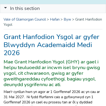
In this section
Vale of Glamorgan Council
>
Hafan
>
Byw
>
Grant Hanfodion
Ysgol
Grant Hanfodion Ysgol ar gyfer
Blwyddyn Academaidd Medi
2026
Mae Grant Hanfodion Ysgol (GHY) ar gael i
helpu teuluoedd ar incwm isel brynu gwisg
ysgol, cit chwaraeon, gwisg ar gyfer
gweithgareddau cyfoethogi, bagiau ysgol,
deunydd ysgrifennu ac ati.
Mae'r cynllun hwn yn agor ar 1 Gorffennaf 2026 ac yn cau ar
31 Mai 2027. Ni fydd ffurflenni cais a gyflwynwyd cyn 1
Gorffennaf 2026 yn cael eu prosesu tan ar ôl y dyddiad