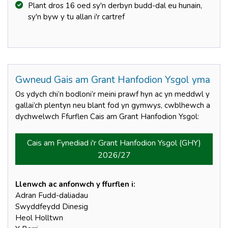
Plant dros 16 oed sy'n derbyn budd-dal eu hunain,
sy'n byw y tu allan i'r cartref
Gwneud Gais am Grant Hanfodion Ysgol yma
Os ydych chi’n bodloni’r meini prawf hyn ac yn meddwl y
gallai’ch plentyn neu blant fod yn gymwys, cwblhewch a
dychwelwch Ffurflen Cais am Grant Hanfodion Ysgol:
Cais am Fynediad i'r Grant Hanfodion Ysgol (GHY)
2026/27
Llenwch ac anfonwch y ffurflen i:
Adran Fudd-daliadau
Swyddfeydd Dinesig
Heol Holltwn