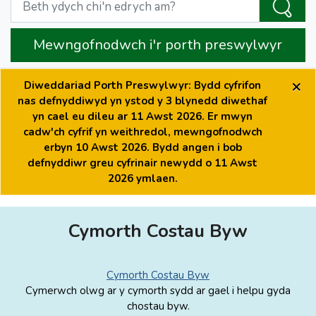
Mewngofnodwch i'r porth preswylwyr
×
Diweddariad Porth Preswylwyr: Bydd cyfrifon
nas defnyddiwyd yn ystod y 3 blynedd diwethaf
yn cael eu dileu ar 11 Awst 2026. Er mwyn
cadw'ch cyfrif yn weithredol, mewngofnodwch
erbyn 10 Awst 2026. Bydd angen i bob
defnyddiwr greu cyfrinair newydd o 11 Awst
2026 ymlaen.
Cymorth Costau Byw
Cymorth Costau Byw
Cymerwch olwg ar y cymorth sydd ar gael i helpu gyda
chostau byw.