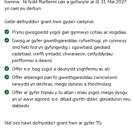
hwnnw. Ni fydd ffurflenni cais a gyflwynir ar ôl 31 Mai 2027
yn cael eu derbyn.
Gellir defnyddio’r grant hwn gyda’r canlynol:
Prynu gwisgoedd ysgol gan gynnwys cotiau ac esgidiau
Gwisg ar gyfer gweithgareddau cyfoethogi, yn cynnwys
ond heb fod yn gyfyngedig i: sgowtiaid, geidiaid,
cadetiaid, crefft ymladd, chwaraeon, celfyddydau
perfformio a dawns
Offer e.e. bag ysgol a deunydd ysgrifennu ac ati
Offer arbenigol pan fo gweithgareddau cwricwlwm
newydd yn dechrau, megis dylunio a thechnoleg
Offer ar gyfer tripiau y tu allan i oriau ysgol, megis dysgu
yn yr awyr agored, e.e. dillad gwrth-ddŵr, gliniaduron neu
dabledu
Nid oes hawl defnyddio’r grant hwn ar gyfer TG.