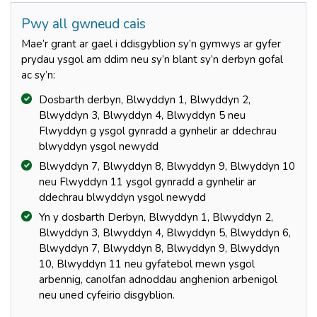
Pwy all gwneud cais
Mae’r grant ar gael i ddisgyblion sy’n gymwys ar gyfer
prydau ysgol am ddim neu sy’n blant sy’n derbyn gofal
ac sy’n:
Dosbarth derbyn, Blwyddyn 1, Blwyddyn 2,
Blwyddyn 3, Blwyddyn 4, Blwyddyn 5 neu
Flwyddyn g ysgol gynradd a gynhelir ar ddechrau
blwyddyn ysgol newydd
Blwyddyn 7, Blwyddyn 8, Blwyddyn 9, Blwyddyn 10
neu Flwyddyn 11 ysgol gynradd a gynhelir ar
ddechrau blwyddyn ysgol newydd
Yn y dosbarth Derbyn, Blwyddyn 1, Blwyddyn 2,
Blwyddyn 3, Blwyddyn 4, Blwyddyn 5, Blwyddyn 6,
Blwyddyn 7, Blwyddyn 8, Blwyddyn 9, Blwyddyn
10, Blwyddyn 11 neu gyfatebol mewn ysgol
arbennig, canolfan adnoddau anghenion arbenigol
neu uned cyfeirio disgyblion.