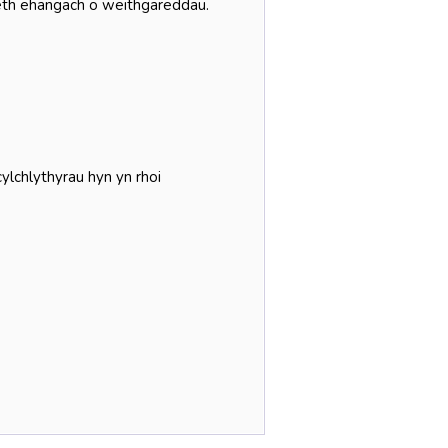
eth ehangach o weithgareddau.
ylchlythyrau hyn yn rhoi