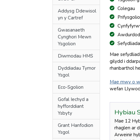
Colegau
Addysg Ddewisol
Prifysgoli
yn y Cartref
Cynfyfyrw
Gwasanaeth
Awdurdoda
Cynghori Mewn
Sefydliada
Ysgolion
Mae sefydliad
Diwrnodau HMS
gilydd i ddar
Dyddiadau Tymor
rhanbarthol he
Ysgol
Mae mwy o w
Eco-Sgolion
wefan Llywod
Gofal Iechyd a
hyfforddiant
Hybiau 
Ysbyty
Mae 12 Hyb 
Grant Hanfodion
rhaglen ar 
Ysgol
Arweinir hy