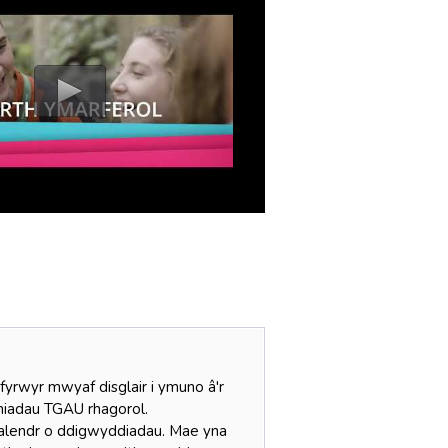
rwyr mwyaf disglair i ymuno â'r
yniadau TGAU rhagorol.
 calendr o ddigwyddiadau. Mae yna