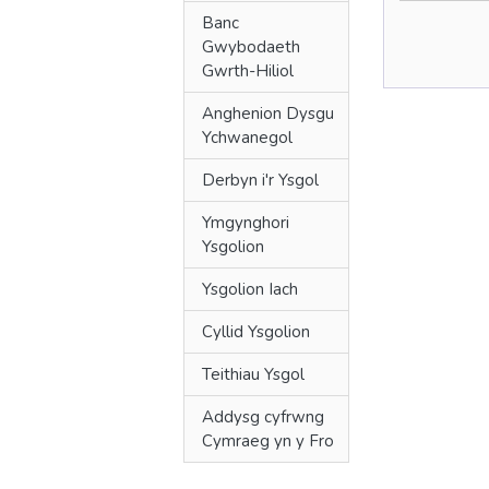
Banc
Gwybodaeth
Gwrth-Hiliol
Anghenion Dysgu
Ychwanegol
Derbyn i'r Ysgol
Ymgynghori
Ysgolion
Ysgolion Iach
Cyllid Ysgolion
Teithiau Ysgol
Addysg cyfrwng
Cymraeg yn y Fro