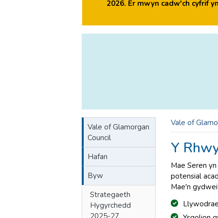
2026. Er mwyn cadw'ch cyfrif 
Vale of Glamo
Vale of Glamorgan
Council
Y Rhwy
Hafan
Mae Seren yn 
Byw
potensial aca
Mae'n gydwei
Strategaeth
Llywodrae
Hygyrchedd
2025-27
Ysgolion 