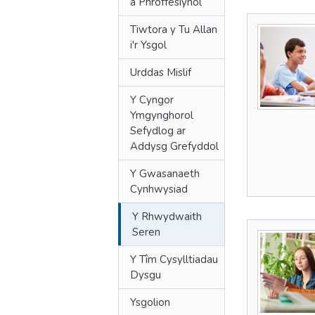
a Phroffesiynol
Tiwtora y Tu Allan
i'r Ysgol
Urddas Mislif
Y Cyngor
Ymgynghorol
Sefydlog ar
Addysg Grefyddol
Y Gwasanaeth
Cynhwysiad
Y Rhwydwaith
Seren
Y Tîm Cysylltiadau
Dysgu
Ysgolion