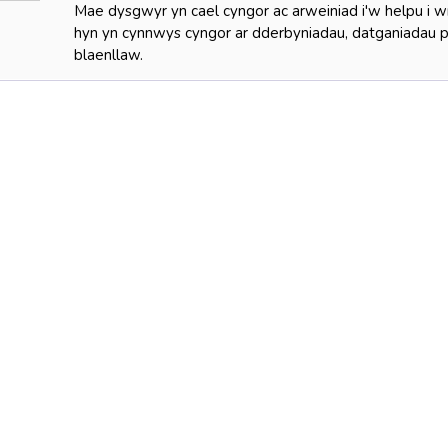
Mae dysgwyr yn cael cyngor ac arweiniad i'w helpu i
hyn yn cynnwys cyngor ar dderbyniadau, datganiadau per
blaenllaw.