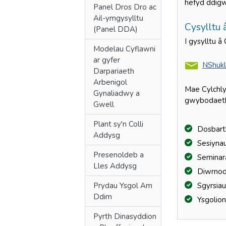
hefyd ddigw
Panel Dros Dro ac
Ail-ymgysylltu
Cysylltu 
(Panel DDA)
I gysylltu 
Modelau Cyflawni
ar gyfer
NShukl
Darpariaeth
Arbenigol
Mae Cylchly
Gynaliadwy a
gwybodaeth
Gwell
Plant sy'n Colli
Dosbarth
Addysg
Sesiynau
Presenoldeb a
Seminar
Lles Addysg
Diwrnod
Prydau Ysgol Am
Sgyrsiau
Ddim
Ysgolion
Pyrth Dinasyddion