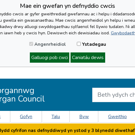
Mae ein gwefan yn defnyddio cwcis
yddio cwcis ar gyfer gweithrediad gwefannau ac i helpu i ddadansoddi 
lu gwella ein gwasanaethau. Mae cwcis angenrheidiol yn helpu i wne
iadwy drwy alluogi swyddogaethau sylfaenol fel llywio tudalen. Ni al
'n iawn heb y cwcis hyn. Dewiswch eich dewisiadau isod.
Gwybodaeth
Angenrheidiol
Ystadegau
Galluogi pob cwci
Caniatáu dewis
organnwg
rgan Council
s
Gofyn
Talu
Byw
Gweithio
dd cyfrifon nas defnyddiwyd yn ystod y 3 blynedd diwethaf 