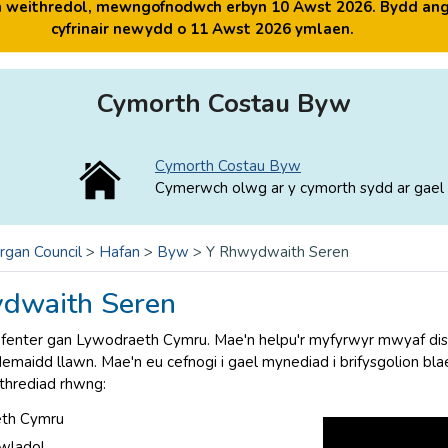
yn weithredol, mewngofnodwch erbyn 10 Awst 2026. Bydd ang
cyfrinair newydd o 11 Awst 2026 ymlaen.
Cymorth Costau Byw
Cymorth Costau Byw
Cymerwch olwg ar y cymorth sydd ar gael 
rgan Council
>
Hafan
>
Byw
>
Y Rhwydwaith Seren
dwaith Seren
fenter gan Lywodraeth Cymru. Mae'n helpu'r myfyrwyr mwyaf disg
demaidd llawn. Mae'n eu cefnogi i gael mynediad i brifysgolion bl
thrediad rhwng:
th Cymru
gwladol