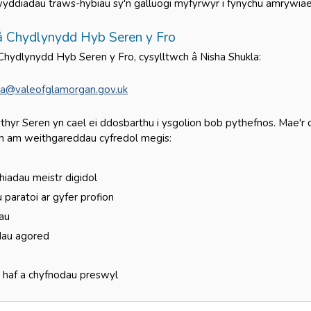
yddiadau traws-hybiau sy'n galluogi myfyrwyr i fynychu amrywia
â Chydlynydd Hyb Seren y Fro
â Chydlynydd Hyb Seren y Fro, cysylltwch â Nisha Shukla:
a@valeofglamorgan.gov.uk
thyr Seren yn cael ei ddosbarthu i ysgolion bob pythefnos. Mae'r c
 am weithgareddau cyfredol megis:
iadau meistr digidol
 paratoi ar gyfer profion
au
au agored
 haf a chyfnodau preswyl