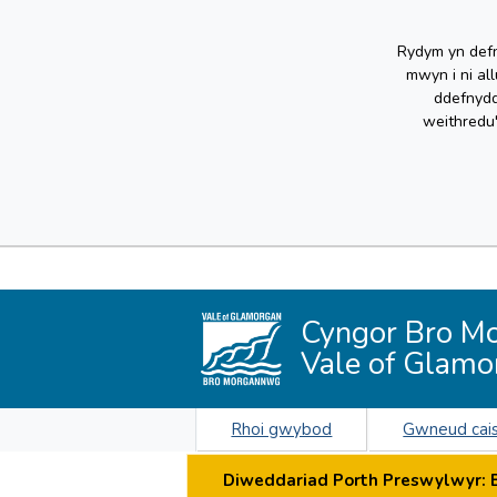
Rydym yn defn
mwyn i ni al
ddefnydd
weithredu
Cyngor Bro M
Vale of Glamo
Rhoi gwybod
Gwneud cai
Diweddariad Porth Preswylwyr: By