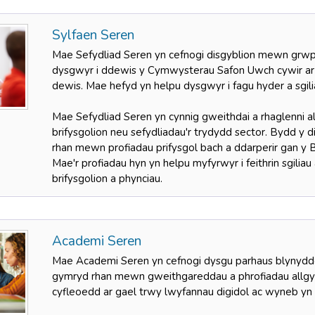
Sylfaen Seren
Mae Sefydliad Seren yn cefnogi disgyblion mewn grwp
dysgwyr i ddewis y Cymwysterau Safon Uwch cywir ar g
dewis. Mae hefyd yn helpu dysgwyr i fagu hyder a sgili
Mae Sefydliad Seren yn cynnig gweithdai a rhaglenni a
brifysgolion neu sefydliadau'r trydydd sector. Bydd y 
rhan mewn profiadau prifysgol bach a ddarperir gan y Br
Mae'r profiadau hyn yn helpu myfyrwyr i feithrin sgil
brifysgolion a phynciau.
Academi Seren
Mae Academi Seren yn cefnogi dysgu parhaus blynydd
gymryd rhan mewn gweithgareddau a phrofiadau allgy
cyfleoedd ar gael trwy lwyfannau digidol ac wyneb yn