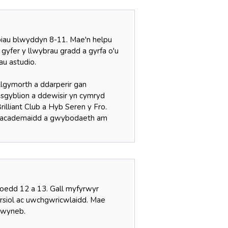
iau blwyddyn 8-11. Mae'n helpu
yfer y llwybrau gradd a gyrfa o'u
au astudio.
llgymorth a ddarperir gan
disgyblion a ddewisir yn cymryd
illiant Club a Hyb Seren y Fro.
iau academaidd a gwybodaeth am
oedd 12 a 13. Gall myfyrwyr
rsiol ac uwchgwricwlaidd. Mae
 wyneb.