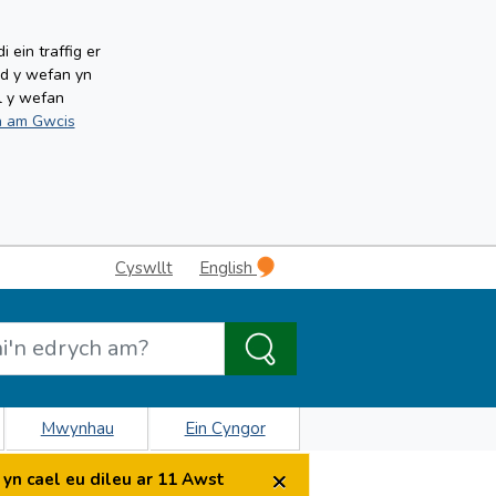
ein traffig er
ud y wefan yn
l y wefan
 am Gwcis
Cyswllt
English
Mwynhau
Ein Cyngor
×
yn cael eu dileu ar 11 Awst