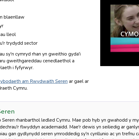
on blaenllaw
yr
u lleol
u'r trydydd sector
au sy'n cymryd rhan yn gweithio gyda'i
paru gweithgareddau cenedlaethol a
laeth i fyfyrwyr.
ybodaeth am Rwydwaith Seren
ar gael ar
raeth Cymru.
Seren
Seren rhanbarthol ledled Cymru. Mae pob hyb yn gwahodd y myfy
ddechrau'r flwyddyn academaidd. Mae'r dewis yn seiliedig ar ganl
biau gan gydlynydd seren ymroddedig sy'n cynllunio ac yn trefnu