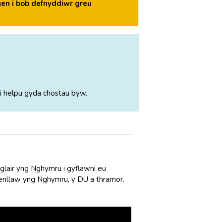
en i bob defnyddiwr greu
i helpu gyda chostau byw.
lair yng Nghymru i gyflawni eu
aenllaw yng Nghymru, y DU a thramor.