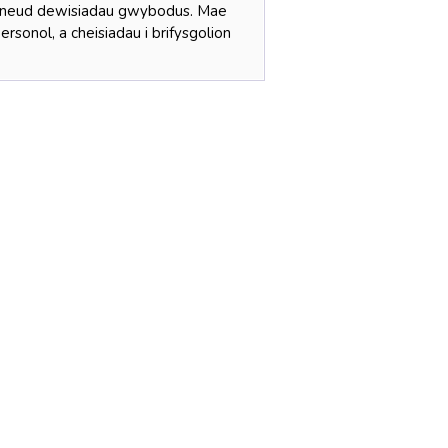
 wneud dewisiadau gwybodus. Mae
sonol, a cheisiadau i brifysgolion