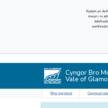
Rydym yn defn
mwyn i ni al
ddefnydd
weithredu
Cyngor Bro M
Vale of Glamo
Rhoi gwybod
Gwneud cai