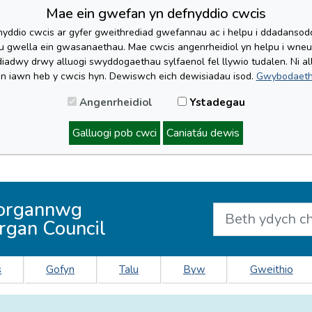
Mae ein gwefan yn defnyddio cwcis
yddio cwcis ar gyfer gweithrediad gwefannau ac i helpu i ddadansoddi 
lu gwella ein gwasanaethau. Mae cwcis angenrheidiol yn helpu i wne
iadwy drwy alluogi swyddogaethau sylfaenol fel llywio tudalen. Ni al
'n iawn heb y cwcis hyn. Dewiswch eich dewisiadau isod.
Gwybodaeth
Angenrheidiol
Ystadegau
Galluogi pob cwci
Caniatáu dewis
organnwg
rgan Council
s
Gofyn
Talu
Byw
Gweithio