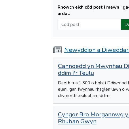
Rhowch eich côd post i mewn i g
ardal:
Newyddion a Diweddar
Cannoedd yn Mwynhau Di
ddim i'r Teulu
Daeth tua 1,300 o bobl i Ddiwrnod 
eleni, gan fwynhau rhaglen lawn o w
chymorth teuluol am ddim.
Cyngor Bro Morgannwg yn
Rhuban Gwyn