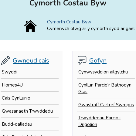
Cymorth Costau Byw
Cymorth Costau Byw
Cymerwch olwg ar y cymorth sydd ar gael 
Gwneud cais
Gofyn
Swyddi
Cynwysyddion ailgylchu
Homes4U
Cynllun Parcio'r Bathodyn
Glas
Cais Cynllunio
Gwastraff Cartref Swmpus
Gwasanaeth Trwyddedu
Trwyddedau Parcio i
Budd-daliadau
Drigolion