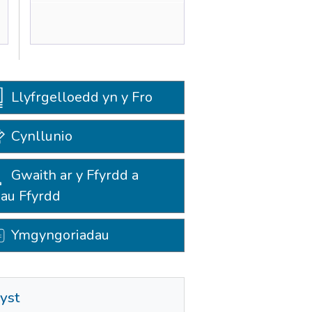
Llyfrgelloedd yn y Fro
Cynllunio
Gwaith ar y Ffyrdd a
au Ffyrdd
Ymgyngoriadau
byst