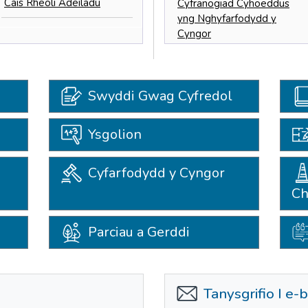
Cais Rheoli Adeiladu
Cyfranogiad Cyhoeddus
yng Nghyfarfodydd y
Cyngor
Swyddi Gwag Cyfredol
Ysgolion
Cyfarfodydd y Cyngor
Ch
Parciau a Gerddi
Tanysgrifio I e-