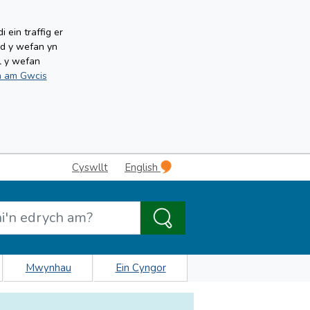
ein traffig er
ud y wefan yn
l y wefan
 am Gwcis
Cyswllt
English
Mwynhau
Ein Cyngor