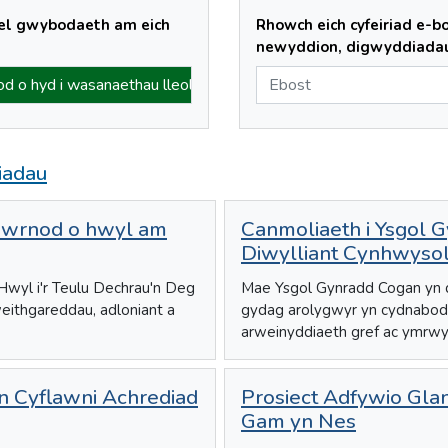
ael gwybodaeth am eich
Rhowch eich cyfeiriad e-b
newyddion, digwyddiadau 
iadau
wrnod o hwyl am
Canmoliaeth i Ysgol 
Diwylliant Cynhwysol
Hwyl i'r Teulu Dechrau'n Deg
Mae Ysgol Gynradd Cogan yn d
eithgareddau, adloniant a
gydag arolygwyr yn cydnabod 
arweinyddiaeth gref ac ymrwym
 Cyflawni Achrediad
Prosiect Adfywio Gla
Gam yn Nes