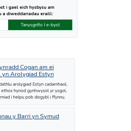
ost i gael eich hysbysu am
a diweddariadau eraill:
Gynradd Cogan am ei
 yn Arolygiad Estyn
athlu arolygiad Estyn cadarnhaol,
ethos hynod gynhwysol yr ysgol,
iad i helpu pob disgybl i ffynnu.
nnau y Barri yn Symud