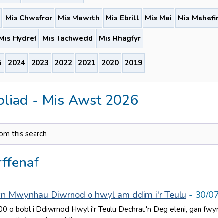
Mis Chwefror
Mis Mawrth
Mis Ebrill
Mis Mai
Mis Mehefi
Mis Hydref
Mis Tachwedd
Mis Rhagfyr
5
2024
2023
2022
2021
2020
2019
oliad - Mis Awst 2026
rom this search
ffenaf
n Mwynhau Diwrnod o hwyl am ddim i'r Teulu
- 30/0
00 o bobl i Ddiwrnod Hwyl i'r Teulu Dechrau'n Deg eleni, gan fw