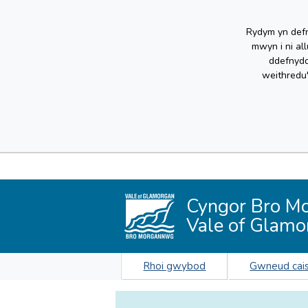
Rydym yn defn
mwyn i ni al
ddefnydd
weithredu
Cyngor Bro M
Vale of Glamo
Rhoi gwybod
Gwneud cai