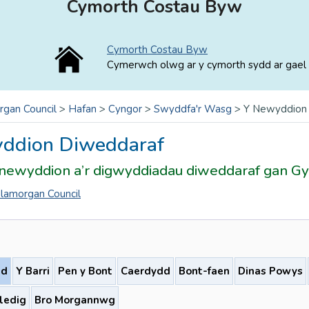
Cymorth Costau Byw
Cymorth Costau Byw
Cymerwch olwg ar y cymorth sydd ar gael 
rgan Council
>
Hafan
>
Cyngor
>
Swyddfa'r Wasg
>
Y Newyddion
ddion Diweddaraf
 newyddion a’r digwyddiadau diweddaraf gan 
Glamorgan Council
ad
Y Barri
Pen y Bont
Caerdydd
Bont-faen
Dinas Powys
ledig
Bro Morgannwg