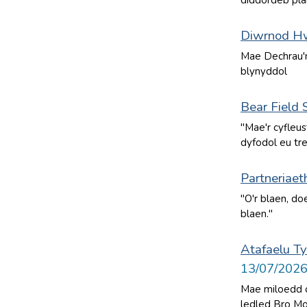
diddordeb pla
Diwrnod Hw
Mae Dechrau'n
blynyddol
Bear Field 
"Mae'r cyfleus
dyfodol eu tre
Partneriae
"O'r blaen, do
blaen."
Atafaelu T
13/07/202
Mae miloedd o 
ledled Bro Mo