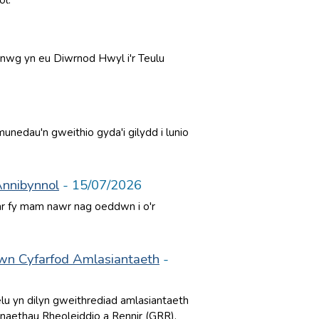
ol.
wg yn eu Diwrnod Hwyl i'r Teulu
munedau'n gweithio gyda'i gilydd i lunio
Annibynnol
- 15/07/2026
 ar fy mam nawr nag oeddwn i o'r
wn Cyfarfod Amlasiantaeth
-
elu yn dilyn gweithrediad amlasiantaeth
aethau Rheoleiddio a Rennir (GRR).