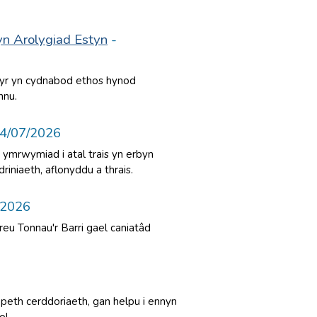
yn Arolygiad Estyn
-
wyr yn cydnabod ethos hynod
nnu.
4/07/2026
mrwymiad i atal trais yn erbyn
niaeth, aflonyddu a thrais.
/2026
eu Tonnau'r Barri gael caniatâd
popeth cerddoriaeth, gan helpu i ennyn