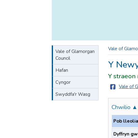
Vale of Glamo
Vale of Glamorgan
Council
Y Newy
Hafan
Y straeon
Cyngor
Vale of 
Swyddfa'r Wasg
Chwilio ▲
Pob lleoli
Dyffryn gw