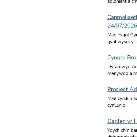
adloniant a c
Canmoliaet
24/07/202
Mae Ysgol Gyn
gynhwysol yr 
Cyngor Bro
Dyfarnwyd Ach
menywod a mer
Prosiect A
Mae cynllun a
cynllunio.
Darllen yr 
Ydych chi'n ba