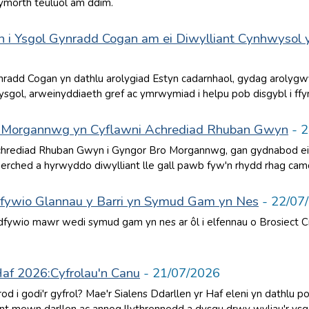
hymorth teuluol am ddim.
h i Ysgol Gynradd Cogan am ei Diwylliant Cynhwysol 
6
radd Cogan yn dathlu arolygiad Estyn cadarnhaol, gydag arolyg
ysgol, arweinyddiaeth gref ac ymrwymiad i helpu pob disgybl i ffy
 Morgannwg yn Cyflawni Achrediad Rhuban Gwyn
- 2
rediad Rhuban Gwyn i Gyngor Bro Morgannwg, gan gydnabod ei y
ched a hyrwyddo diwylliant lle gall pawb fyw'n rhydd rhag camdri
dfywio Glannau y Barri yn Symud Gam yn Nes
- 22/07
dfywio mawr wedi symud gam yn nes ar ôl i elfennau o Brosiect Cr
Haf 2026:Cyfrolau'n Canu
- 21/07/2026
rod i godi'r gyfrol? Mae'r Sialens Ddarllen yr Haf eleni yn dathlu 