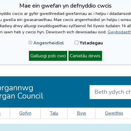
Mae ein gwefan yn defnyddio cwcis
yddio cwcis ar gyfer gweithrediad gwefannau ac i helpu i ddadansoddi 
lu gwella ein gwasanaethau. Mae cwcis angenrheidiol yn helpu i wne
iadwy drwy alluogi swyddogaethau sylfaenol fel llywio tudalen. Ni al
'n iawn heb y cwcis hyn. Dewiswch eich dewisiadau isod.
Gwybodaeth
Angenrheidiol
Ystadegau
Galluogi pob cwci
Caniatáu dewis
organnwg
rgan Council
s
Gofyn
Talu
Byw
Gweithio