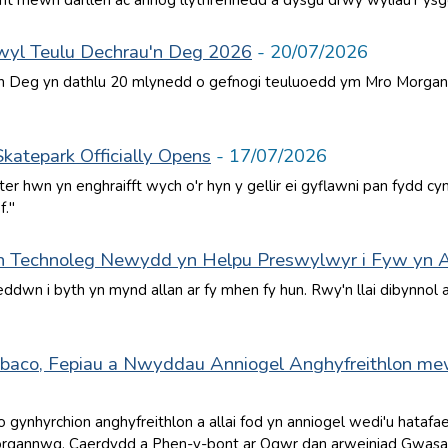
nt mewn darllen ac annog llythrennedd a dysgu drwy wyliau'r ysg
yl Teulu Dechrau'n Deg 2026
- 20/07/2026
 Deg yn dathlu 20 mlynedd o gefnogi teuluoedd ym Mro Morgann
Skatepark Officially Opens
- 17/07/2026
ter hwn yn enghraifft wych o'r hyn y gellir ei gyflawni pan fydd cy
f."
th Technoleg Newydd yn Helpu Preswylwyr i Fyw yn 
eddwn i byth yn mynd allan ar fy mhen fy hun. Rwy'n llai dibynnol
ybaco, Fepiau a Nwyddau Anniogel Anghyfreithlon me
6
gynhyrchion anghyfreithlon a allai fod yn anniogel wedi'u hatafa
rgannwg, Caerdydd a Phen-y-bont ar Ogwr dan arweiniad Gwasan