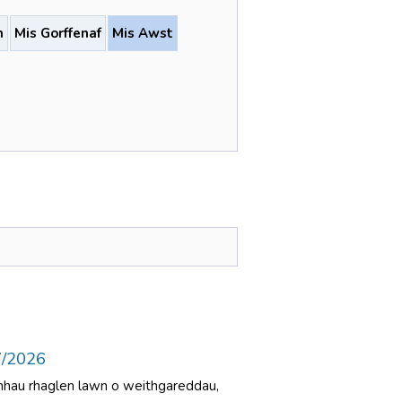
n
Mis Gorffenaf
Mis Awst
7/2026
ynhau rhaglen lawn o weithgareddau,