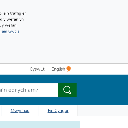
ein traffig er
ud y wefan yn
l y wefan
 am Gwcis
Cyswllt
English
Mwynhau
Ein Cyngor