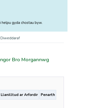
i helpu gyda chostau byw.
 Diweddaraf
Gyngor Bro Morgannwg
Llanilltud ar Arfordir
Penarth