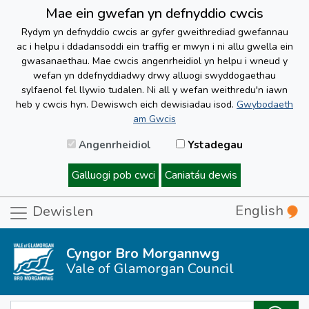
Mae ein gwefan yn defnyddio cwcis
Rydym yn defnyddio cwcis ar gyfer gweithrediad gwefannau
ac i helpu i ddadansoddi ein traffig er mwyn i ni allu gwella ein
gwasanaethau. Mae cwcis angenrheidiol yn helpu i wneud y
wefan yn ddefnyddiadwy drwy alluogi swyddogaethau
sylfaenol fel llywio tudalen. Ni all y wefan weithredu'n iawn
heb y cwcis hyn. Dewiswch eich dewisiadau isod.
Gwybodaeth
am Gwcis
Angenrheidiol
Ystadegau
Galluogi pob cwci
Caniatáu dewis
English
Dewislen
Cyngor Bro Morgannwg
Vale of Glamorgan Council