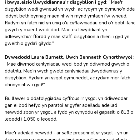
i bwysleisio llwyddiannau'r disgyblion i gyd:
“Mae'r
disgyblion wedi gwneud yn wych, ac rydym yn dymuno'n dda
iddynt beth bynnag maen nhw'n mynd ymlaen i'w wneud.
Rydym yn falch nid yn unig o'u cyflawniadau ond o'r bobl ifanc
gwych y maent wedi dod. Mae eu llwyddiant yn
adlewyrchu'r ffordd y mae staff, disgyblion a rhieni i gyd yn
gweithio gyda'i gilydd.”
Dywedodd Laura Burnett, Uwch Bennaeth Cynorthwyol:
“Mae diwrnod canlyniadau wedi bod yn ddiwrnod gwych o
ddathlu. Mae'n wych gweld canlyniadau llwyddiannus y
disgyblion. Rydym yn ysgol gymunedol, ac rydym mor falch
ohonyn nhw i gyd!”
Bu llawer o ddatblygiadau cyffrous i'r ysgol yn ddiweddar
gan ei bod hefyd yn paratoi ar gyfer adeiladu adeilad
newydd sbon yr ysgol, a fydd yn cynyddu ei gapasiti o 813 o
leoedd i 1,050 o leoedd.
Mae'r adeilad newydd - ar safle presennol yr ysgol - yn un
rhan yn unig o ymrwymiadau hirdymor y Cyngor i adeiladu