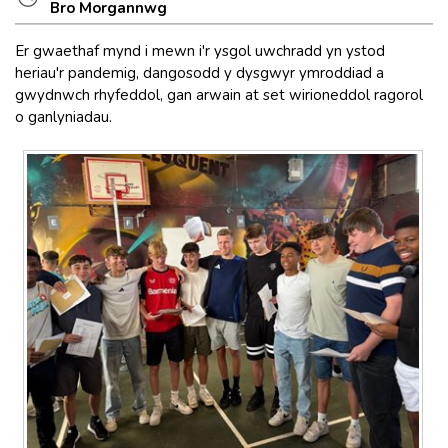
Bro Morgannwg
Er gwaethaf mynd i mewn i'r ysgol uwchradd yn ystod
heriau'r pandemig, dangosodd y dysgwyr ymroddiad a
gwydnwch rhyfeddol, gan arwain at set wirioneddol ragorol
o ganlyniadau.