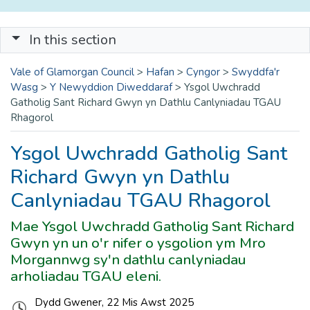
In this section
Vale of Glamorgan Council
>
Hafan
>
Cyngor
>
Swyddfa'r
Wasg
>
Y Newyddion Diweddaraf
>
Ysgol Uwchradd
Gatholig Sant Richard Gwyn yn Dathlu Canlyniadau TGAU
Rhagorol
Ysgol Uwchradd Gatholig Sant
Richard Gwyn yn Dathlu
Canlyniadau TGAU Rhagorol
Mae Ysgol Uwchradd Gatholig Sant Richard
Gwyn yn un o'r nifer o ysgolion ym Mro
Morgannwg sy'n dathlu canlyniadau
arholiadau TGAU eleni.
Dydd Gwener, 22 Mis Awst 2025