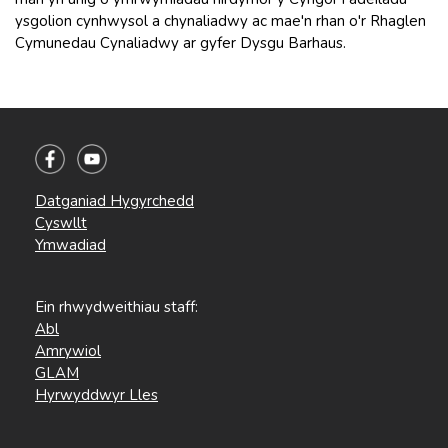
ysgolion cynhwysol a chynaliadwy ac mae'n rhan o'r Rhaglen
Cymunedau Cynaliadwy ar gyfer Dysgu Barhaus.
Datganiad Hygyrchedd
Cyswllt
Ymwadiad
Ein rhwydweithiau staff:
Abl
Amrywiol
GLAM
Hyrwyddwyr Lles