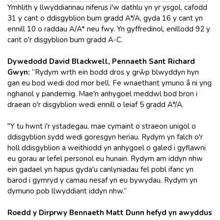
Ymhlith y llwyddiannau niferus i'w dathlu yn yr ysgol, cafodd
31 y cant o ddisgyblion bum gradd A*/A, gyda 16 y cant yn
ennill 10 o raddau A/A* neu fwy. Yn gyffredinol, enillodd 92 y
cant o'r disgyblion bum gradd A-C.
Dywedodd David Blackwell, Pennaeth Sant Richard
Gwyn:
“Rydym wrth ein bodd dros y grŵp blwyddyn hyn
gan eu bod wedi dod mor bell. Fe wnaethant ymuno â ni yng
nghanol y pandemig. Mae'n anhygoel meddwl bod bron i
draean o'r disgyblion wedi ennill o leiaf 5 gradd A*/A.
"Y tu hwnt i'r ystadegau, mae cymaint o straeon unigol o
ddisgyblion sydd wedi goresgyn heriau. Rydym yn falch o'r
holl ddisgyblion a weithiodd yn anhygoel o galed i gyflawni
eu gorau ar lefel personol eu hunain. Rydym am iddyn nhw
ein gadael yn hapus gyda'u canlyniadau fel pobl ifanc yn
barod i gymryd y camau nesaf yn eu bywydau. Rydym yn
dymuno pob llwyddiant iddyn nhw.”
Roedd y Dirprwy Bennaeth Matt Dunn hefyd yn awyddus