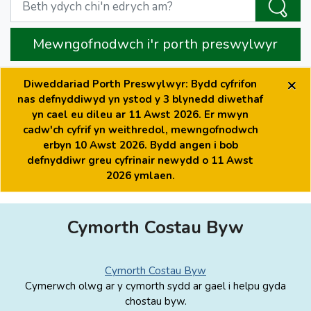
Mewngofnodwch i'r porth preswylwyr
×
Diweddariad Porth Preswylwyr: Bydd cyfrifon
nas defnyddiwyd yn ystod y 3 blynedd diwethaf
yn cael eu dileu ar 11 Awst 2026. Er mwyn
cadw'ch cyfrif yn weithredol, mewngofnodwch
erbyn 10 Awst 2026. Bydd angen i bob
defnyddiwr greu cyfrinair newydd o 11 Awst
2026 ymlaen.
Cymorth Costau Byw
Cymorth Costau Byw
Cymerwch olwg ar y cymorth sydd ar gael i helpu gyda
chostau byw.