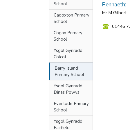
School
Pennaeth:
Mr M Gilbert
Cadoxton Primary
School
01446 7
Cogan Primary
School
Ysgol Gynradd
Colcot
Barry Island
Primary School
Ysgol Gynradd
Dinas Powys
Evenlode Primary
School
Ysgol Gynradd
Fairfield