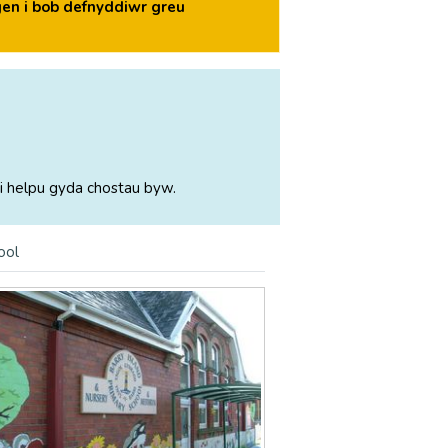
en i bob defnyddiwr greu
i helpu gyda chostau byw.
ool