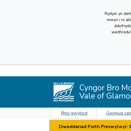
Rydym yn defn
mwyn i ni al
ddefnydd
weithredu
Cyngor Bro M
Vale of Glamo
Rhoi gwybod
Gwneud cai
Diweddariad Porth Preswylwyr: By