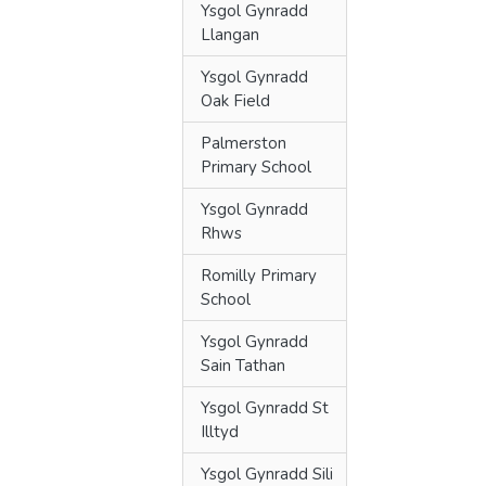
Ysgol Gynradd
Llangan
Ysgol Gynradd
Oak Field
Palmerston
Primary School
Ysgol Gynradd
Rhws
Romilly Primary
School
Ysgol Gynradd
Sain Tathan
Ysgol Gynradd St
Illtyd
Ysgol Gynradd Sili