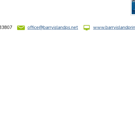
33807
office@barryislandps.net
www.barryislandpri