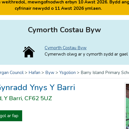
yn weithredol, mewngofnodwch erbyn 10 Awst 2026. Bydd ang
cyfrinair newydd o 11 Awst 2026 ymlaen.
Cymorth Costau Byw
Cymorth Costau Byw
Cymerwch olwg ar y cymorth sydd ar gael 
rgan Council
>
Hafan
>
Byw
>
Ysgolion
>
Barry Island Primary Sch
ynradd Ynys Y Barri
, Y Barri, CF62 5UZ
gol ar fap