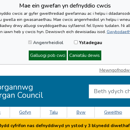
Mae ein gwefan yn defnyddio cwcis
yddio cwcis ar gyfer gweithrediad gwefannau ac i helpu i ddadansoddi 
lu gwella ein gwasanaethau. Mae cwcis angenrheidiol yn helpu i wne
iadwy drwy alluogi swyddogaethau sylfaenol fel llywio tudalen. Ni al
'n iawn heb y cwcis hyn. Dewiswch eich dewisiadau isod.
Gwybodaeth
Angenrheidiol
Ystadegau
Galluogi pob cwci
Caniatáu dewis
Mewngofnodwch
organnwg
rgan Council
s
Gofyn
Talu
Byw
Gweithio
dd cyfrifon nas defnyddiwyd yn ystod y 3 blynedd diwethaf 