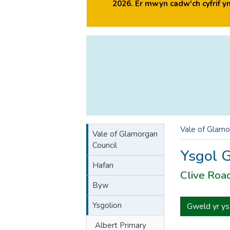
2026. Er mwyn cadw'ch cyfrif 
Vale of Glamo
Vale of Glamorgan
Council
Ysgol G
Hafan
Clive Road
Byw
Ysgolion
Gweld yr ys
Albert Primary