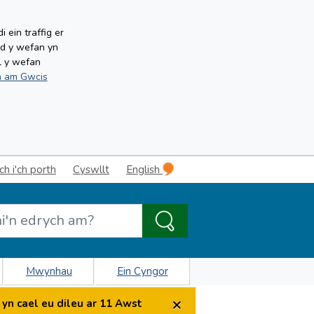
ein traffig er
ud y wefan yn
l y wefan
 am Gwcis
 i'ch porth
Cyswllt
English
Mwynhau
Ein Cyngor
×
yn cael eu dileu ar 11 Awst