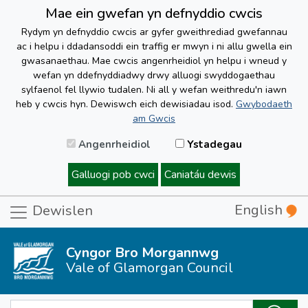
Mae ein gwefan yn defnyddio cwcis
Rydym yn defnyddio cwcis ar gyfer gweithrediad gwefannau
ac i helpu i ddadansoddi ein traffig er mwyn i ni allu gwella ein
gwasanaethau. Mae cwcis angenrheidiol yn helpu i wneud y
wefan yn ddefnyddiadwy drwy alluogi swyddogaethau
sylfaenol fel llywio tudalen. Ni all y wefan weithredu'n iawn
heb y cwcis hyn. Dewiswch eich dewisiadau isod.
Gwybodaeth
am Gwcis
Angenrheidiol
Ystadegau
Galluogi pob cwci
Caniatáu dewis
English
Dewislen
Cyngor Bro Morgannwg
Vale of Glamorgan Council