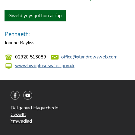
Gweld yr ysgol hon ar fap
Pennaeth:
Joanne Bayliss
02920 513089
office@standrewsweb.com
www.hwbpluse.wales.gov.uk
Datganiad Hygyrchedd
Cyswllt
Ymwadiad