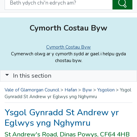
Cymorth Costau Byw
Cymorth Costau Byw
Cymerwch olwg ar y cymorth sydd ar gael i helpu gyda
chostau byw.
In this section
Vale of Glamorgan Council
>
Hafan
>
Byw
>
Ysgolion
>
Ysgol
Gynradd St Andrew yr Eglwys yng Nghymru
Ysgol Gynradd St Andrew yr
Eglwys yng Nghymru
St Andrew's Road, Dinas Powys, CF64 4HB