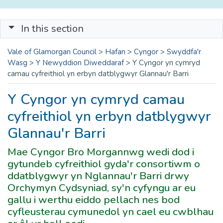
In this section
Vale of Glamorgan Council
>
Hafan
>
Cyngor
>
Swyddfa'r
Wasg
>
Y Newyddion Diweddaraf
>
Y Cyngor yn cymryd
camau cyfreithiol yn erbyn datblygwyr Glannau'r Barri
Y Cyngor yn cymryd camau
cyfreithiol yn erbyn datblygwyr
Glannau'r Barri
Mae Cyngor Bro Morgannwg wedi dod i
gytundeb cyfreithiol gyda'r consortiwm o
ddatblygwyr yn Nglannau'r Barri drwy
Orchymyn Cydsyniad, sy'n cyfyngu ar eu
gallu i werthu eiddo pellach nes bod
cyfleusterau cymunedol yn cael eu cwblhau