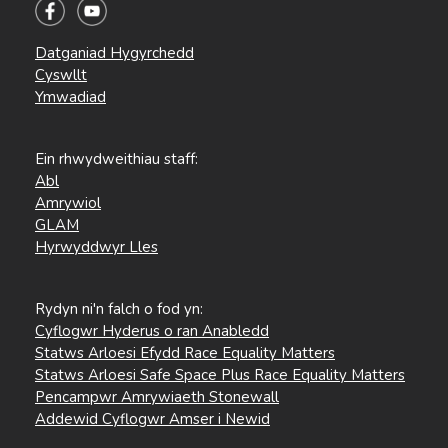
Datganiad Hygyrchedd
Cyswllt
Ymwadiad
Ein rhwydweithiau staff:
Abl
Amrywiol
GLAM
Hyrwyddwyr Lles
Rydyn ni'n falch o fod yn:
Cyflogwr Hyderus o ran Anabledd
Statws Arloesi Efydd Race Equality Matters
Statws Arloesi Safe Space Plus Race Equality Matters
Pencampwr Amrywiaeth Stonewall
Addewid Cyflogwr Amser i Newid