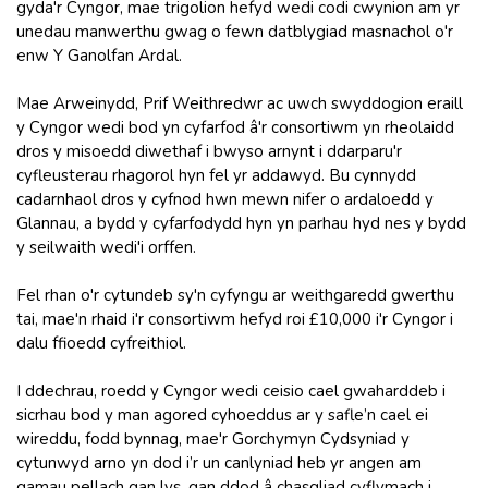
gyda'r Cyngor, mae trigolion hefyd wedi codi cwynion am yr
unedau manwerthu gwag o fewn datblygiad masnachol o'r
enw Y Ganolfan Ardal.
Mae Arweinydd, Prif Weithredwr ac uwch swyddogion eraill
y Cyngor wedi bod yn cyfarfod â'r consortiwm yn rheolaidd
dros y misoedd diwethaf i bwyso arnynt i ddarparu'r
cyfleusterau rhagorol hyn fel yr addawyd. Bu cynnydd
cadarnhaol dros y cyfnod hwn mewn nifer o ardaloedd y
Glannau, a bydd y cyfarfodydd hyn yn parhau hyd nes y bydd
y seilwaith wedi'i orffen.
Fel rhan o'r cytundeb sy'n cyfyngu ar weithgaredd gwerthu
tai, mae'n rhaid i'r consortiwm hefyd roi £10,000 i'r Cyngor i
dalu ffioedd cyfreithiol.
I ddechrau, roedd y Cyngor wedi ceisio cael gwaharddeb i
sicrhau bod y man agored cyhoeddus ar y safle’n cael ei
wireddu, fodd bynnag, mae'r Gorchymyn Cydsyniad y
cytunwyd arno yn dod i’r un canlyniad heb yr angen am
gamau pellach gan lys, gan ddod â chasgliad cyflymach i