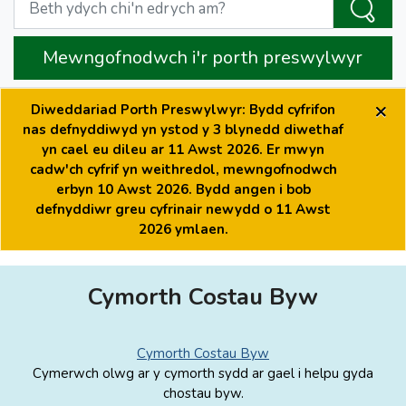
Mewngofnodwch i'r porth preswylwyr
×
Diweddariad Porth Preswylwyr: Bydd cyfrifon
nas defnyddiwyd yn ystod y 3 blynedd diwethaf
yn cael eu dileu ar 11 Awst 2026. Er mwyn
cadw'ch cyfrif yn weithredol, mewngofnodwch
erbyn 10 Awst 2026. Bydd angen i bob
defnyddiwr greu cyfrinair newydd o 11 Awst
2026 ymlaen.
Cymorth Costau Byw
Cymorth Costau Byw
Cymerwch olwg ar y cymorth sydd ar gael i helpu gyda
chostau byw.