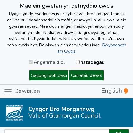
Mae ein gwefan yn defnyddio cwcis
Rydym yn defnyddio cwcis ar gyfer gweithrediad gwefannau
ac i helpu i ddadansoddi ein traffig er mwyn i ni allu gwella ein
gwasanaethau. Mae cwcis angenrheidiol yn helpu i wneud y
wefan yn ddefnyddiadwy drwy alluogi swyddogaethau
sylfaenol fel llywio tudalen. Ni all y wefan weithredu'n iawn
heb y cwcis hyn. Dewiswch eich dewisiadau isod.
Gwybodaeth
am Gwcis
Angenrheidiol
Ystadegau
Galluogi pob cwci
Caniatáu dewis
English
Dewislen
Cyngor Bro Morgannwg
Vale of Glamorgan Council