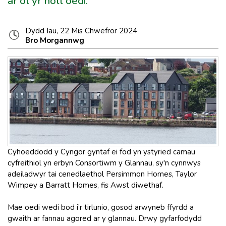
ar ôl yr holl oedi.
Dydd Iau, 22 Mis Chwefror 2024
Bro Morgannwg
Cyhoeddodd y Cyngor gyntaf ei fod yn ystyried camau
cyfreithiol yn erbyn Consortiwm y Glannau, sy'n cynnwys
adeiladwyr tai cenedlaethol Persimmon Homes, Taylor
Wimpey a Barratt Homes, fis Awst diwethaf.
Mae oedi wedi bod i’r tirlunio, gosod arwyneb ffyrdd a
gwaith ar fannau agored ar y glannau. Drwy gyfarfodydd