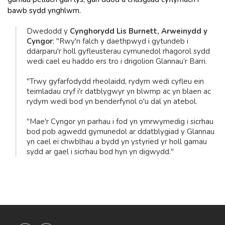
bawb sydd ynghlwm.
Dwedodd y
Cynghorydd Lis Burnett, Arweinydd y
Cyngor
: "Rwy'n falch y daethpwyd i gytundeb i
ddarparu'r holl gyfleusterau cymunedol rhagorol sydd
wedi cael eu haddo ers tro i drigolion Glannau’r Barri.
"Trwy gyfarfodydd rheolaidd, rydym wedi cyfleu ein
teimladau cryf i'r datblygwyr yn blwmp ac yn blaen ac
rydym wedi bod yn benderfynol o'u dal yn atebol.
"Mae'r Cyngor yn parhau i fod yn ymrwymedig i sicrhau
bod pob agwedd gymunedol ar ddatblygiad y Glannau
yn cael ei chwblhau a bydd yn ystyried yr holl gamau
sydd ar gael i sicrhau bod hyn yn digwydd."