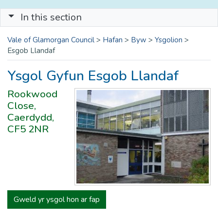
In this section
Vale of Glamorgan Council
>
Hafan
>
Byw
>
Ysgolion
>
Esgob Llandaf
Ysgol Gyfun Esgob Llandaf
Rookwood
Close,
Caerdydd,
CF5 2NR
Gweld yr ysgol hon ar fap