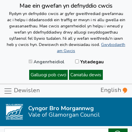
Mae ein gwefan yn defnyddio cwcis
Rydym yn defnyddio cwcis ar gyfer gweithrediad gwefannau
ac i helpu i ddadansoddi ein traffig er mwyn i ni allu gwella ein
gwasanaethau. Mae cwcis angenrheidiol yn helpu i wneud y
wefan yn ddefnyddiadwy drwy alluogi swyddogaethau
sylfaenol fel llywio tudalen. Ni all y wefan weithredu'n iawn
heb y cwcis hyn. Dewiswch eich dewisiadau isod.
Gwybodaeth
am Gwcis
Angenrheidiol
Ystadegau
Galluogi pob cwci
Caniatáu dewis
English
Dewislen
Cyngor Bro Morgannwg
Vale of Glamorgan Council