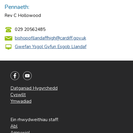
Pennaeth:
Rev C Hollowood
029 20562485
bishopofllandaffhigh@cardiff.gov.uk
Gwefan Ysgol Gyfun Esgob Llandaf
Datganiad Hygyrchedd
Cyswllt
Ymwadiad
Ein rhwydweithiau staff:
Abl
Amrywiol