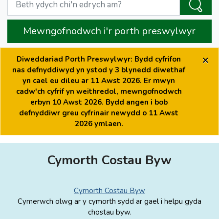
Mewngofnodwch i'r porth preswylwyr
×
Diweddariad Porth Preswylwyr: Bydd cyfrifon
nas defnyddiwyd yn ystod y 3 blynedd diwethaf
yn cael eu dileu ar 11 Awst 2026. Er mwyn
cadw'ch cyfrif yn weithredol, mewngofnodwch
erbyn 10 Awst 2026. Bydd angen i bob
defnyddiwr greu cyfrinair newydd o 11 Awst
2026 ymlaen.
Cymorth Costau Byw
Cymorth Costau Byw
Cymerwch olwg ar y cymorth sydd ar gael i helpu gyda
chostau byw.