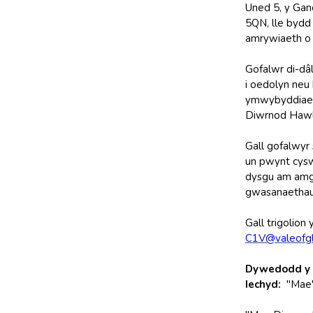
Uned 5, y Gan
5QN, lle bydd
amrywiaeth o o
Gofalwr di-dâ
i oedolyn neu
ymwybyddiaet
Diwrnod Hawl
Gall gofalwyr
un pwynt cysw
dysgu am amg
gwasanaethau 
Gall trigolio
C1V@valeofgl
Dywedodd y 
Iechyd:
"Mae'r