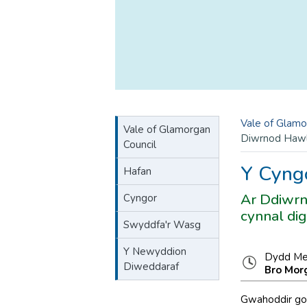
Vale of Glamo
Vale of Glamorgan
Diwrnod Hawl
Council
Y Cyng
Hafan
Ar Ddiwrn
Cyngor
cynnal dig
Swyddfa'r Wasg
Y Newyddion
Dydd Me
Diweddaraf
Bro Mo
Gwahoddir gof