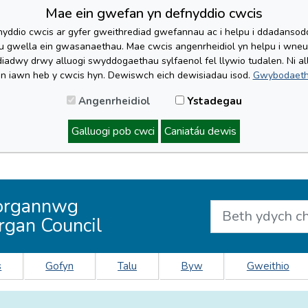
Mae ein gwefan yn defnyddio cwcis
yddio cwcis ar gyfer gweithrediad gwefannau ac i helpu i ddadansoddi 
lu gwella ein gwasanaethau. Mae cwcis angenrheidiol yn helpu i wne
iadwy drwy alluogi swyddogaethau sylfaenol fel llywio tudalen. Ni al
'n iawn heb y cwcis hyn. Dewiswch eich dewisiadau isod.
Gwybodaeth
Angenrheidiol
Ystadegau
Galluogi pob cwci
Caniatáu dewis
organnwg
rgan Council
s
Gofyn
Talu
Byw
Gweithio