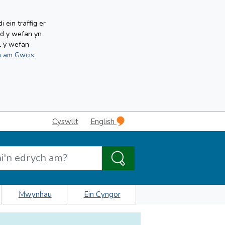
ein traffig er
ud y wefan yn
l y wefan
 am Gwcis
Cyswllt
English
Mwynhau
Ein Cyngor