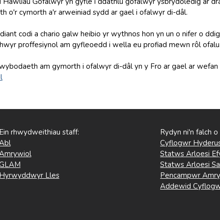
Hawliau Gofalwyr yn gyfle i ddathlu gofalwyr ysbrydoledig ar draw
o'r cymorth a'r arweiniad sydd ar gael i ofalwyr di-dâl.
diant codi a chario galw heibio yr wythnos hon yn un o nifer o ddig
hwyr proffesiynol am gyfleoedd i wella eu profiad mewn rôl ofalu
wybodaeth am gymorth i ofalwyr di-dâl yn y Fro ar gael ar wef
l
Ein rhwydweithiau staff:
Rydyn ni'n falch o
Abl
Cyflogwr Hyderus
Amrywiol
Statws Arloesi Ef
GLAM
Statws Arloesi Sa
Hyrwyddwyr Lles
Pencampwr Amry
Addewid Cyflogw