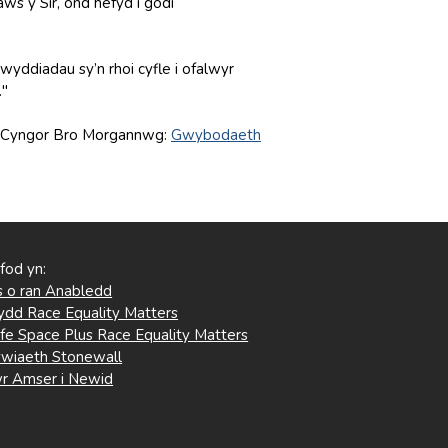
s y Sir, ond hefyd i godi
wyddiadau sy’n rhoi cyfle i ofalwyr
."
an Cyngor Bro Morgannwg:
Gwybodaeth
 fod yn:
 o ran Anabledd
ydd Race Equality Matters
fe Space Plus Race Equality Matters
wiaeth Stonewall
r Amser i Newid