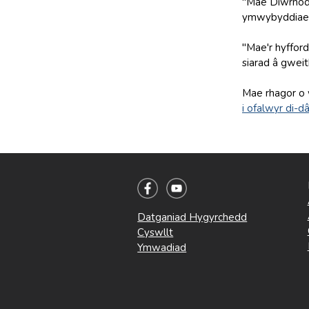
"Mae Diwrnod 
ymwybyddiaeth 
"Mae'r hyfford
siarad â gweit
Mae rhagor o 
i ofalwyr di-dâ
Datganiad Hygyrchedd
Cyswllt
Ymwadiad