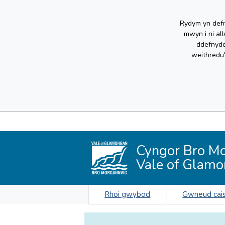
Rydym yn defn
mwyn i ni al
ddefnydd
weithredu
Cyngor Bro M
Vale of Glamo
Rhoi gwybod
Gwneud cai