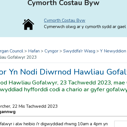
Cymorth Costau Byw
Cymorth Costau Byw
Cymerwch olwg ar y cymorth sydd ar gael 
rgan Council
>
Hafan
>
Cyngor
>
Swyddfa'r Wasg
>
Y Newyddion
iau Gofalwyr 2023
or Yn Nodi Diwrnod Hawliau Gofa
od Hawliau Gofalwyr, 23 Tachwedd 2023, mae
wyddiad hyfforddi codi a chario ar gyfer gofalwy
rcher, 22 Mis Tachwedd 2023
rgannwg
alwyr i alw heibio i'r digwyddiad rhwng 10am a 4pm yn