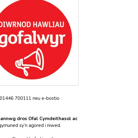
io 01446 700111 neu e-bostio
annwg dros Ofal Cymdeithasol ac
 gymuned sy’n agored i niwed.