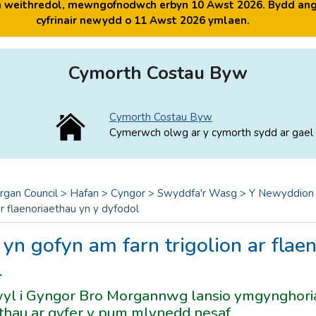
yn weithredol, mewngofnodwch erbyn 10 Awst 2026. Bydd ang
cyfrinair newydd o 11 Awst 2026 ymlaen.
Cymorth Costau Byw
Cymorth Costau Byw
Cymerwch olwg ar y cymorth sydd ar gael 
rgan Council
>
Hafan
>
Cyngor
>
Swyddfa'r Wasg
>
Y Newyddion
 ar flaenoriaethau yn y dyfodol
yn gofyn am farn trigolion ar flae
ol
yl i Gyngor Bro Morgannwg lansio ymgynghoria
ethau ar gyfer y pum mlynedd nesaf.