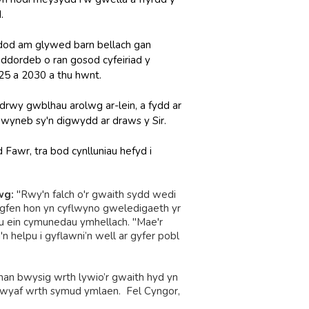
.
od am glywed barn bellach gan
ddordeb o ran gosod cyfeiriad y
25 a 2030 a thu hwnt.
n drwy gwblhau arolwg ar-lein, a fydd ar
wyneb sy'n digwydd ar draws y Sir.
d Fawr, tra bod cynlluniau hefyd i
wg:
"Rwy'n falch o'r gwaith sydd wedi
dogfen hon yn cyflwyno gweledigaeth yr
gu ein cymunedau ymhellach. "Mae'r
n helpu i gyflawni’n well ar gyfer pobl
an bwysig wrth lywio’r gwaith hyd yn
 mwyaf wrth symud ymlaen. Fel Cyngor,