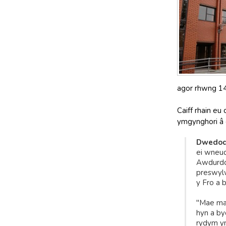
agor rhwng 14
Caiff rhain eu
ymgynghori â 
Dwedodd
ei wneud
Awdurdod
preswylw
y Fro a 
"Mae mat
hyn a by
rydym y