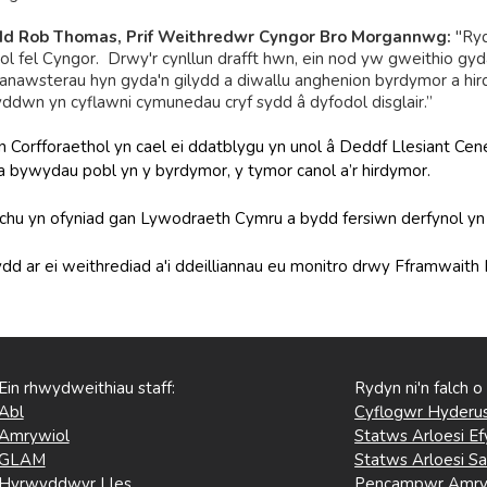
 Rob Thomas, Prif Weithredwr Cyngor Bro Morgannwg:
"Ryd
l fel Cyngor. Drwy'r cynllun drafft hwn, ein nod yw gweithio gyda 
r anawsterau hyn gyda'n gilydd a diwallu anghenion byrdymor a
ddwn yn cyflawni cymunedau cryf sydd â dyfodol disglair.”
n Corfforaethol yn cael ei ddatblygu yn unol â Deddf Llesiant Ce
la bywydau pobl yn y byrdymor, y tymor canol a’r hirdymor.
chu yn ofyniad gan Lywodraeth Cymru a bydd fersiwn derfynol yn
ydd ar ei weithrediad a'i ddeilliannau eu monitro drwy Fframwaith
Ein rhwydweithiau staff:
Rydyn ni'n falch o
Abl
Cyflogwr Hyderus
Amrywiol
Statws Arloesi Ef
GLAM
Statws Arloesi Sa
Hyrwyddwyr Lles
Pencampwr Amry