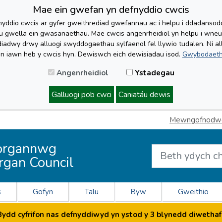
Mae ein gwefan yn defnyddio cwcis
yddio cwcis ar gyfer gweithrediad gwefannau ac i helpu i ddadansoddi 
lu gwella ein gwasanaethau. Mae cwcis angenrheidiol yn helpu i wne
iadwy drwy alluogi swyddogaethau sylfaenol fel llywio tudalen. Ni al
'n iawn heb y cwcis hyn. Dewiswch eich dewisiadau isod.
Gwybodaeth
Angenrheidiol
Ystadegau
Galluogi pob cwci
Caniatáu dewis
Mewngofnodwch
organnwg
rgan Council
s
Gofyn
Talu
Byw
Gweithio
dd cyfrifon nas defnyddiwyd yn ystod y 3 blynedd diwethaf 