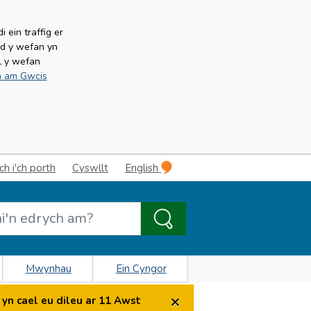
ein traffig er
ud y wefan yn
l y wefan
 am Gwcis
 i'ch porth
Cyswllt
English
Mwynhau
Ein Cyngor
×
yn cael eu dileu ar 11 Awst