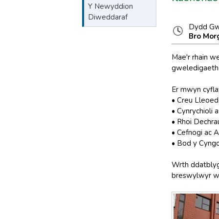
Y Newyddion
Diweddaraf
Dydd Gw
Bro Mo
Mae'r rhain we
gweledigaeth 
Er mwyn cyfla
• Creu Lleoed
• Cynrychioli
• Rhoi Dechr
• Cefnogi ac 
• Bod y Cyngo
Wrth ddatblyg
breswylwyr we