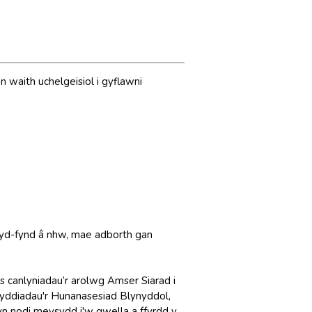
en waith uchelgeisiol i gyflawni
 cyd-fynd â nhw, mae adborth gan
 canlyniadau’r arolwg Amser Siarad i
yddiadau'r Hunanasesiad Blynyddol,
yn nodi meysydd i'w gwella a ffyrdd y