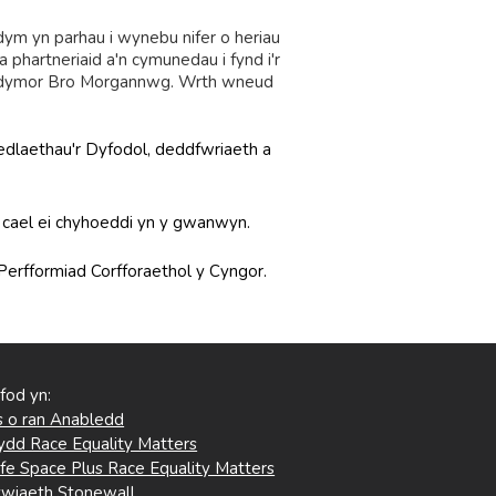
ym yn parhau i wynebu nifer o heriau
phartneriaid a'n cymunedau i fynd i'r
 hirdymor Bro Morgannwg. Wrth wneud
nedlaethau'r Dyfodol, deddfwriaeth a
 cael ei chyhoeddi yn y gwanwyn.
 Perfformiad Corfforaethol y Cyngor.
 fod yn:
 o ran Anabledd
ydd Race Equality Matters
fe Space Plus Race Equality Matters
wiaeth Stonewall