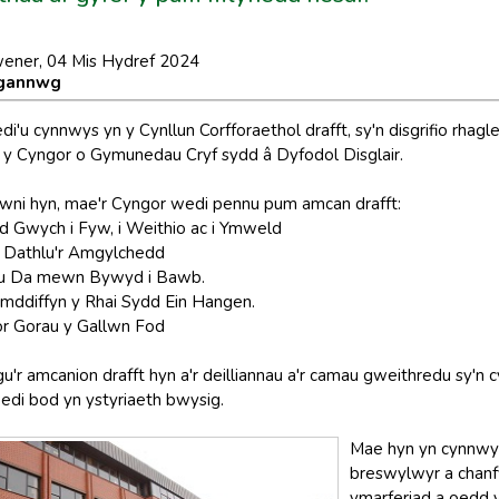
ener, 04 Mis Hydref 2024
rgannwg
di'u cynnwys yn y Cynllun Corfforaethol drafft, sy'n disgrifio rhagl
y Cyngor o Gymunedau Cryf sydd â Dyfodol Disglair.
wni hyn, mae'r Cyngor wedi pennu pum amcan drafft:
d Gwych i Fyw, i Weithio ac i Ymweld
 a Dathlu'r Amgylchedd
au Da mewn Bywyd i Bawb.
Amddiffyn y Rhai Sydd Ein Hangen.
r Gorau y Gallwn Fod
u'r amcanion drafft hyn a'r deilliannau a'r camau gweithredu sy'n
di bod yn ystyriaeth bwysig.
Mae hyn yn cynnwys
breswylwyr a chanf
ymarferiad a oedd 