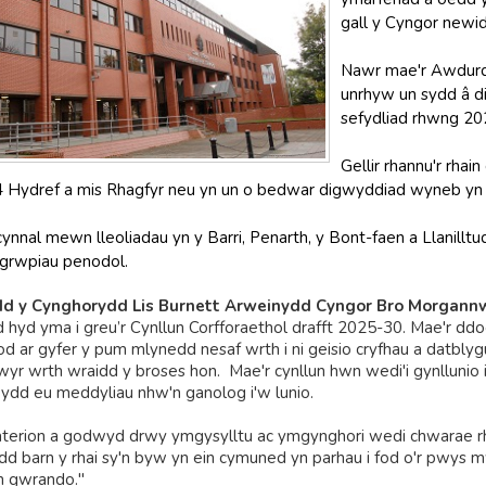
gall y Cyngor newid
Nawr mae'r Awdurd
unrhyw un sydd â di
sefydliad rhwng 20
Gellir rhannu'r rhai
 Hydref a mis Rhagfyr neu yn un o bedwar digwyddiad wyneb yn 
 cynnal mewn lleoliadau yn y Barri, Penarth, y Bont-faen a Llanilltu
grwpiau penodol.
 y Cynghorydd Lis Burnett Arweinydd Cyngor Bro Morgann
 hyd yma i greu’r Cynllun Corfforaethol drafft 2025-30. Mae'r d
 ar gyfer y pum mlynedd nesaf wrth i ni geisio cryfhau a datbly
yr wrth wraidd y broses hon. Mae'r cynllun hwn wedi'i gynllunio i'
bydd eu meddyliau nhw'n ganolog i'w lunio.
erion a godwyd drwy ymgysylltu ac ymgynghori wedi chwarae rh
dd barn y rhai sy'n byw yn ein cymuned yn parhau i fod o'r pwys
n gwrando."