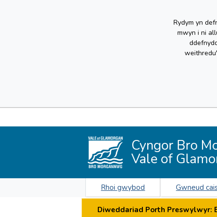
Rydym yn defn
mwyn i ni al
ddefnydd
weithredu
Cyngor Bro M
Vale of Glamo
Rhoi gwybod
Gwneud cai
Diweddariad Porth Preswylwyr: By