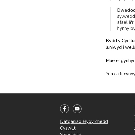
Dwedodd
sylweddo
afael â'
hynny by
Bydd y Cynllu
luniwyd i wel
Mae ei gynhyr
Yna caiff cynn
Datganiad Hygyrchedd
Cyswllt
Ymwadiad