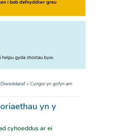
en i bob defnyddiwr greu
i helpu gyda chostau byw.
 Diweddaraf
>
Cyngor yn gofyn am
noriaethau yn y
d cyhoeddus ar ei