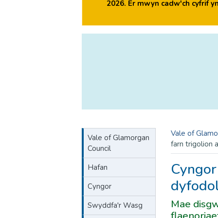
2026. Er mwyn cadw'ch cyfrif 
Vale of Glamo
Vale of Glamorgan
farn trigolion
Council
Cyngor 
Hafan
dyfod
Cyngor
Mae disgw
Swyddfa'r Wasg
flaenoria