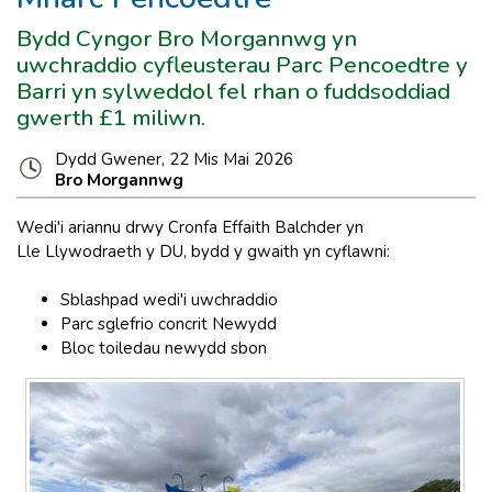
Bydd Cyngor Bro Morgannwg yn
uwchraddio cyfleusterau Parc Pencoedtre y
Barri yn sylweddol fel rhan o fuddsoddiad
gwerth £1 miliwn.
Dydd Gwener, 22 Mis Mai 2026
Bro Morgannwg
Wedi'i ariannu drwy Cronfa Effaith Balchder yn
Lle Llywodraeth y DU, bydd y gwaith yn cyflawni:
Sblashpad wedi'i uwchraddio
Parc sglefrio concrit Newydd
Bloc toiledau newydd sbon