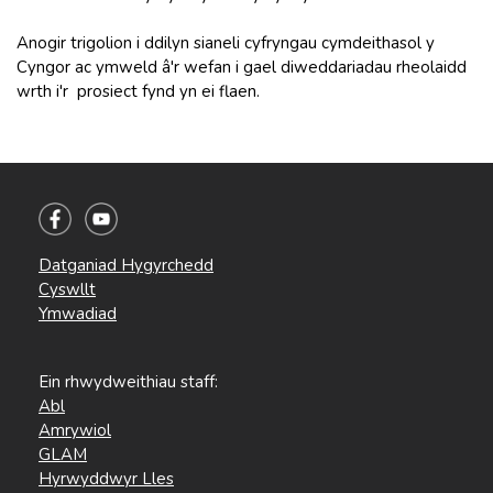
Anogir trigolion i ddilyn sianeli cyfryngau cymdeithasol y
Cyngor ac ymweld â'r wefan i gael diweddariadau rheolaidd
wrth i'r prosiect fynd yn ei flaen.
Datganiad Hygyrchedd
Cyswllt
Ymwadiad
Ein rhwydweithiau staff:
Abl
Amrywiol
GLAM
Hyrwyddwyr Lles