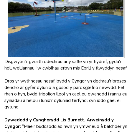
Disgwylir i'r gwaith ddechrau ar y safle yn yr hydref, gyda’r
holl welliannau i’w cwblhau erbyn mis Ebrill y flwyddyn nesaf.
Dros yr wythnosau nesaf, bydd y Cyngor yn dechrau'r broses
dendro ar gyfer dylunio a gosod y parc sglefrio newydd. Fel
rhan o hyn, bydd trigolion lleol yn cael eu gwahodd i rannu eu
syniadau a helpu i lunio'r dyluniad terfynol cyn iddo gael ei
gytuno.
Dywedodd y Cynghorydd Lis Burnett, Arweinydd y
Cyngor:
“Mae'r buddsoddiad hwn yn ymwneud â balchder yn