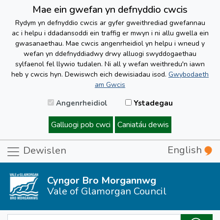
Mae ein gwefan yn defnyddio cwcis
Rydym yn defnyddio cwcis ar gyfer gweithrediad gwefannau
ac i helpu i ddadansoddi ein traffig er mwyn i ni allu gwella ein
gwasanaethau. Mae cwcis angenrheidiol yn helpu i wneud y
wefan yn ddefnyddiadwy drwy alluogi swyddogaethau
sylfaenol fel llywio tudalen. Ni all y wefan weithredu'n iawn
heb y cwcis hyn. Dewiswch eich dewisiadau isod.
Gwybodaeth
am Gwcis
Angenrheidiol
Ystadegau
Galluogi pob cwci
Caniatáu dewis
English
Dewislen
Cyngor Bro Morgannwg
Vale of Glamorgan Council