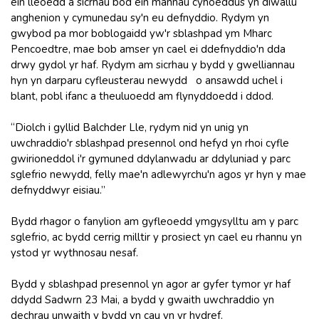
ein lleoedd a sicrhau bod ein mannau cyhoeddus yn diwallu
anghenion y cymunedau sy'n eu defnyddio. Rydym yn
gwybod pa mor boblogaidd yw'r sblashpad ym Mharc
Pencoedtre, mae bob amser yn cael ei ddefnyddio'n dda
drwy gydol yr haf. Rydym am sicrhau y bydd y gwelliannau
hyn yn darparu cyfleusterau newydd o ansawdd uchel i
blant, pobl ifanc a theuluoedd am flynyddoedd i ddod.
“Diolch i gyllid Balchder Lle, rydym nid yn unig yn
uwchraddio'r sblashpad presennol ond hefyd yn rhoi cyfle
gwirioneddol i'r gymuned ddylanwadu ar ddyluniad y parc
sglefrio newydd, felly mae'n adlewyrchu'n agos yr hyn y mae
defnyddwyr eisiau.”
Bydd rhagor o fanylion am gyfleoedd ymgysylltu am y parc
sglefrio, ac bydd cerrig milltir y prosiect yn cael eu rhannu yn
ystod yr wythnosau nesaf.
Bydd y sblashpad presennol yn agor ar gyfer tymor yr haf
ddydd Sadwrn 23 Mai, a bydd y gwaith uwchraddio yn
dechrau unwaith y bydd yn cau yn yr hydref.