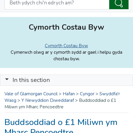
Cymorth Costau Byw
Cymorth Costau Byw
Cymerwch olwg ar y cymorth sydd ar gael i helpu gyda
chostau byw.
In this section
Vale of Glamorgan Council
>
Hafan
>
Cyngor
>
Swyddfa'r
Wasg
>
Y Newyddion Diweddaraf
>
Buddsoddiad o £1
Miliwn ym Mharc Pencoedtre
Buddsoddiad o £1 Miliwn ym
Mharc Pencoedtre