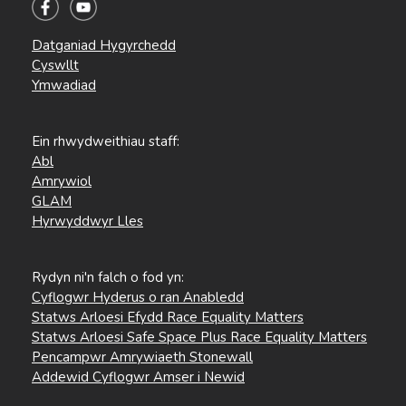
Datganiad Hygyrchedd
Cyswllt
Ymwadiad
Ein rhwydweithiau staff:
Abl
Amrywiol
GLAM
Hyrwyddwyr Lles
Rydyn ni'n falch o fod yn:
Cyflogwr Hyderus o ran Anabledd
Statws Arloesi Efydd Race Equality Matters
Statws Arloesi Safe Space Plus Race Equality Matters
Pencampwr Amrywiaeth Stonewall
Addewid Cyflogwr Amser i Newid