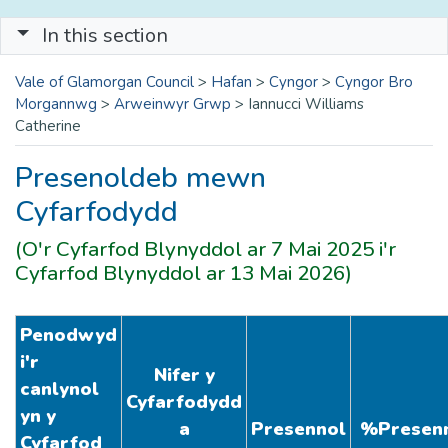
In this section
Vale of Glamorgan Council
>
Hafan
>
Cyngor
>
Cyngor Bro
Morgannwg
>
Arweinwyr Grwp
>
Iannucci Williams
Catherine
Presenoldeb mewn
Cyfarfodydd
(O'r Cyfarfod Blynyddol ar 7 Mai 2025 i'r
Cyfarfod Blynyddol ar 13 Mai 2026)
Penodwyd
i'r
Nifer y
canlynol
Cyfarfodydd
yn y
a
Presennol
%
Presen
Cyfarfod