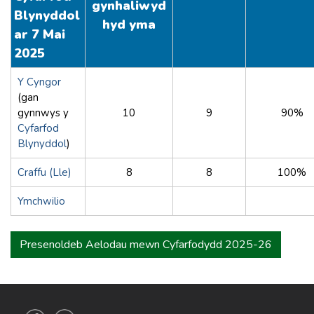
gynhaliwyd
Blynyddol
hyd yma
ar 7 Mai
2025
Y Cyngor
(gan
gynnwys y
10
9
90%
Cyfarfod
Blynyddol
)
Craffu (Lle)
8
8
100%
Ymchwilio
Presenoldeb Aelodau mewn Cyfarfodydd 2025-26