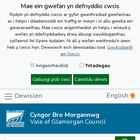
Mae ein gwefan yn defnyddio cwcis
Rydym yn defnyddio cwcis ar gyfer gweithrediad gwefannau
ac i helpu i ddadansoddi ein traffig er mwyn i ni allu gwella ein
gwasanaethau. Mae cwcis angenrheidiol yn helpu i wneud y
wefan yn ddefnyddiadwy drwy alluogi swyddogaethau
sylfaenol fel llywio tudalen. Ni all y wefan weithredu'n iawn
heb y cwcis hyn. Dewiswch eich dewisiadau isod.
Gwybodaeth
am Gwcis
Angenrheidiol
Ystadegau
Galluogi pob cwci
Caniatáu dewis
English
Dewislen
Cyngor Bro Morgannwg
Vale of Glamorgan Council