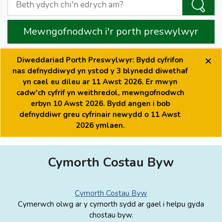
Mewngofnodwch i'r porth preswylwyr
×
Diweddariad Porth Preswylwyr: Bydd cyfrifon
nas defnyddiwyd yn ystod y 3 blynedd diwethaf
yn cael eu dileu ar 11 Awst 2026. Er mwyn
cadw'ch cyfrif yn weithredol, mewngofnodwch
erbyn 10 Awst 2026. Bydd angen i bob
defnyddiwr greu cyfrinair newydd o 11 Awst
2026 ymlaen.
Cymorth Costau Byw
Cymorth Costau Byw
Cymerwch olwg ar y cymorth sydd ar gael i helpu gyda
chostau byw.