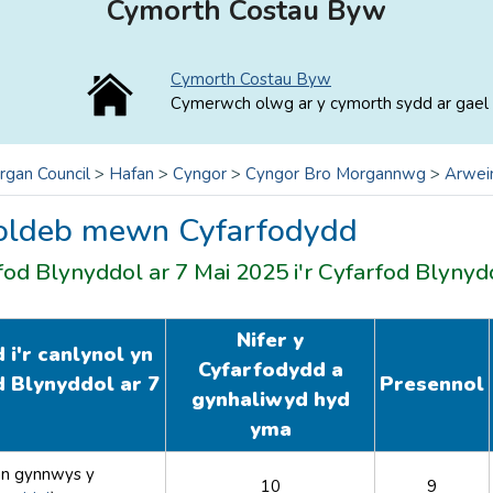
Cymorth Costau Byw
Cymorth Costau Byw
Cymerwch olwg ar y cymorth sydd ar gael 
rgan Council
>
Hafan
>
Cyngor
>
Cyngor Bro Morgannwg
>
Arwei
oldeb mewn Cyfarfodydd
fod Blynyddol ar 7 Mai 2025 i'r Cyfarfod Blyny
Nifer y
i'r canlynol yn
Cyfarfodydd a
d Blynyddol ar 7
Presennol
gynhaliwyd hyd
yma
n gynnwys y
10
9