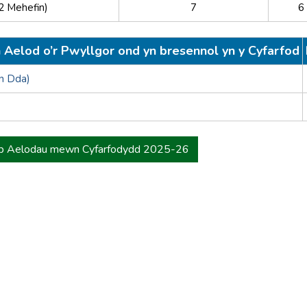
2 Mehefin)
7
6
 Aelod o’r Pwyllgor ond yn bresennol yn y Cyfarfod
'n Dda)
b Aelodau mewn Cyfarfodydd 2025-26