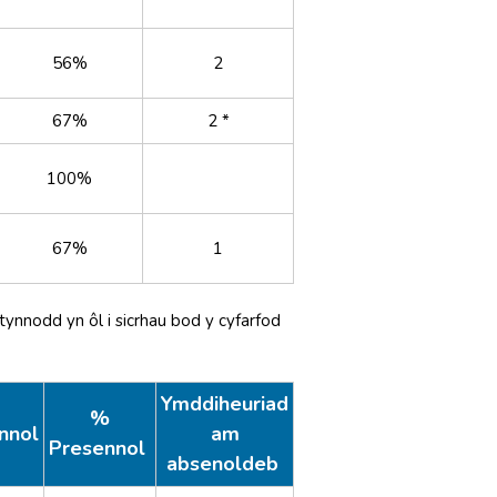
56%
2
67%
2 *
100%
67%
1
ynnodd yn ôl i sicrhau bod y cyfarfod
Ymddiheuriad
%
nnol
am
Presennol
absenoldeb