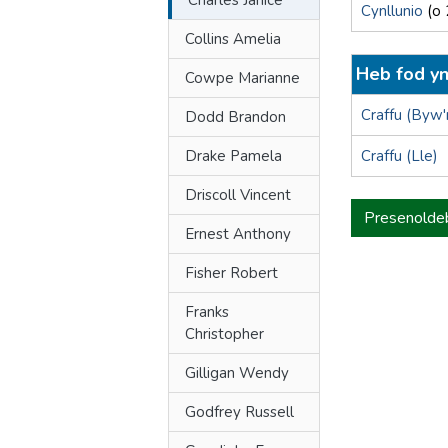
Charles Janice
Cynllunio
(o 
Collins Amelia
Heb fod yn
Cowpe Marianne
Craffu (Byw
Dodd Brandon
Drake Pamela
Craffu (Lle)
Driscoll Vincent
Presenolde
Ernest Anthony
Fisher Robert
Franks
Christopher
Gilligan Wendy
Godfrey Russell