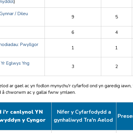
ynyddol
)
ynnar / Dileu
9
5
6
4
nodiadau: Pwyllgor
1
1
 Yr Eglwys Yng
3
2
od ar gael ac yn fodlon mynychu'r cyfarfod ond yn garedig iawn, t
od â chworwm ac y gallai fwrw ymlaen.
i'r canlynol YN
Nifer y Cyfarfodydd a
Prese
wyddyn y Cyngor
gynhaliwyd Tra'n Aelod