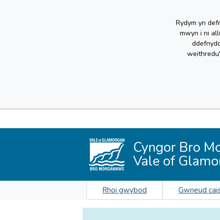
Rydym yn defn
mwyn i ni al
ddefnydd
weithredu
Cyngor Bro M
Vale of Glamo
Rhoi gwybod
Gwneud cai