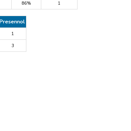
86%
1
Presennol
1
3