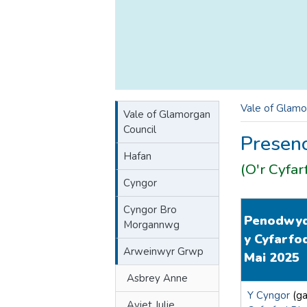
Vale of Glamo
Vale of Glamorgan
Council
Presen
Hafan
(O'r Cyfar
Cyngor
Cyngor Bro
Penodwyd 
Morgannwg
y Cyfarfo
Arweinwyr Grwp
Mai 2025
Asbrey Anne
Y Cyngor
(ga
Aviet Julie