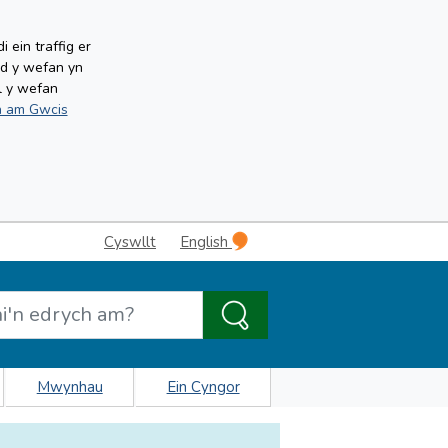
ein traffig er
ud y wefan yn
l y wefan
 am Gwcis
Cyswllt
English
Mwynhau
Ein Cyngor