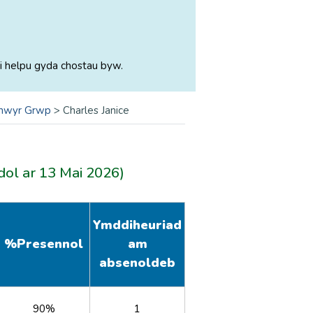
i helpu gyda chostau byw.
nwyr Grwp
>
Charles Janice
ddol ar 13 Mai 2026)
Ymddiheuriad
%
Presennol
am
absenoldeb
90%
1