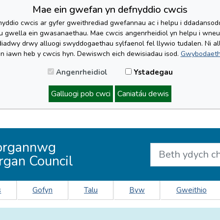
Mae ein gwefan yn defnyddio cwcis
yddio cwcis ar gyfer gweithrediad gwefannau ac i helpu i ddadansoddi 
lu gwella ein gwasanaethau. Mae cwcis angenrheidiol yn helpu i wne
iadwy drwy alluogi swyddogaethau sylfaenol fel llywio tudalen. Ni al
'n iawn heb y cwcis hyn. Dewiswch eich dewisiadau isod.
Gwybodaeth
Angenrheidiol
Ystadegau
Galluogi pob cwci
Caniatáu dewis
organnwg
rgan Council
s
Gofyn
Talu
Byw
Gweithio