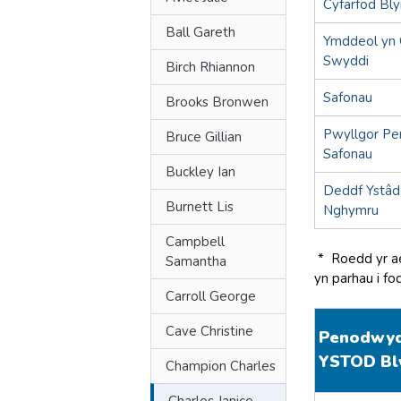
Cyfarfod Bl
Ball Gareth
Ymddeol yn G
Swyddi
Birch Rhiannon
Safonau
Brooks Bronwen
Pwyllgor Pe
Bruce Gillian
Safonau
Buckley Ian
Deddf Ystâd
Burnett Lis
Nghymru
Campbell
* Roedd yr ael
Samantha
yn parhau i f
Carroll George
Cave Christine
Penodwyd 
YSTOD Bl
Champion Charles