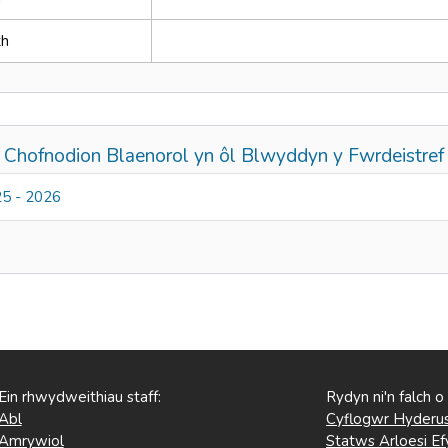
th
Chofnodion Blaenorol yn ôl Blwyddyn y Fwrdeistref
5 - 2026
Ein rhwydweithiau staff:
Rydyn ni'n falch o
Abl
Cyflogwr Hyderus
Amrywiol
Statws Arloesi Ef