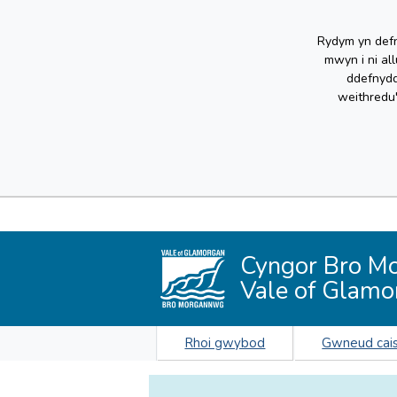
Rydym yn defn
mwyn i ni al
ddefnydd
weithredu
Cyngor Bro M
Vale of Glamo
Rhoi gwybod
Gwneud cai