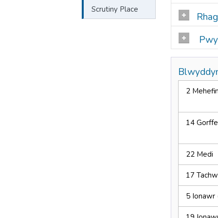
Scrutiny Place
Rhag
Pwyl
Blwyddyn
2 Mehefi
14 Gorffe
22 Medi
17 Tach
5 Ionawr (
19 Ionaw