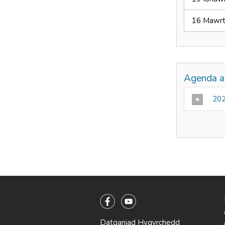
16 Mawr
Agenda a 
202
Datganiad Hygyrchedd