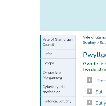
Vale of Glamo
Vale of Glamorgan
Scrutiny
>
Scr
Council
Pwyllgo
Hafan
Gweler iso
Cyngor
fwrdeistre
Cyngor Bro
Morgannwg
Tref
Cyfarfodydd a
Sut i
chofnodion
Historical Scrutiny
Sut 