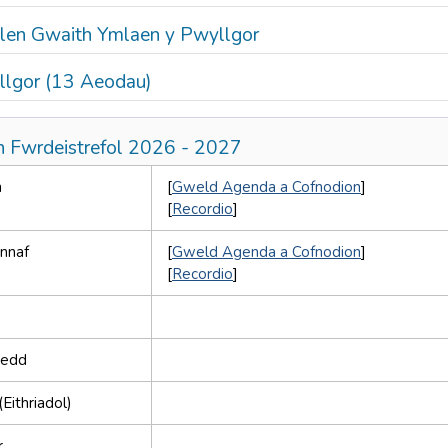
len Gwaith Ymlaen y Pwyllgor
lgor (13 Aeodau)
 Fwrdeistrefol 2026 - 2027
n
[
Gweld Agenda a Cofnodion
]
[
Recordio
]
nnaf
[
Gweld Agenda a Cofnodion
]
[
Recordio
]
wedd
Eithriadol)
r