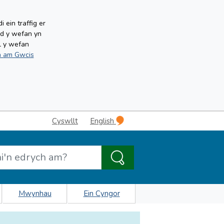
ein traffig er
ud y wefan yn
l y wefan
 am Gwcis
Cyswllt
English
Mwynhau
Ein Cyngor