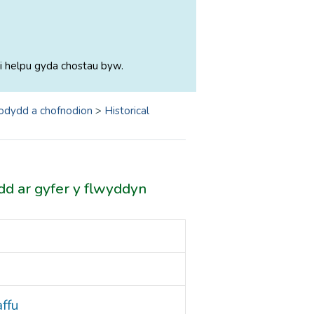
i helpu gyda chostau byw.
odydd a chofnodion
>
Historical
dd ar gyfer y flwyddyn
ffu