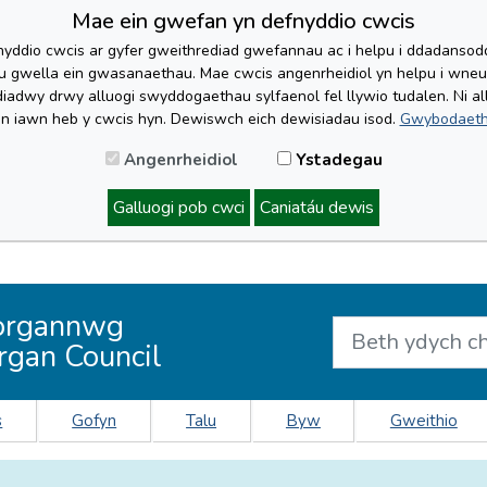
Mae ein gwefan yn defnyddio cwcis
yddio cwcis ar gyfer gweithrediad gwefannau ac i helpu i ddadansoddi 
lu gwella ein gwasanaethau. Mae cwcis angenrheidiol yn helpu i wne
iadwy drwy alluogi swyddogaethau sylfaenol fel llywio tudalen. Ni al
'n iawn heb y cwcis hyn. Dewiswch eich dewisiadau isod.
Gwybodaeth
Angenrheidiol
Ystadegau
Galluogi pob cwci
Caniatáu dewis
organnwg
rgan Council
s
Gofyn
Talu
Byw
Gweithio