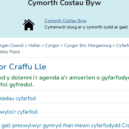
Cymorth Costau Byw
Cymorth Costau Byw
Cymerwch olwg ar y cymorth sydd ar gael 
rgan Council
>
Hafan
>
Cyngor
>
Cyngor Bro Morgannwg
>
Cyfarf
utiny Place
r Craffu Lle
d y dolenni i’r agenda a'r amserlen o gyfarfody
fol gyfredol.
niadau cyfarfod
 wylio’r cyfarfod
y gall preswylwyr gymryd rhan mewn cyfarfodydd Cra