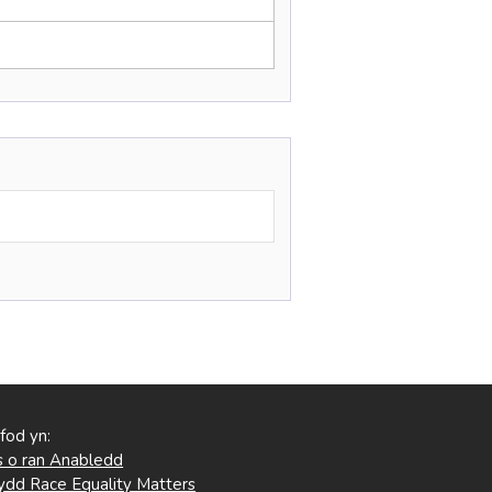
 fod yn:
 o ran Anabledd
ydd Race Equality Matters