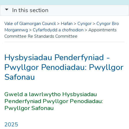
In this section
Vale of Glamorgan Council
>
Hafan
>
Cyngor
>
Cyngor Bro
Morgannwg
>
Cyfarfodydd a chofnodion
>
Appointments
Committee Re Standards Committee
Hysbysiadau Penderfyniad -
Pwyllgor Penodiadau: Pwyllgor
Safonau
Gweld a lawrlwytho Hysbysiadau
Penderfyniad Pwyllgor Penodiadau:
Pwyllgor Safonau
2025