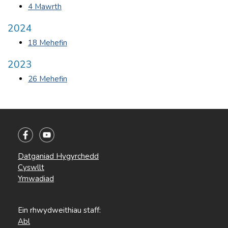
4 Mawrth
2024
18 Mehefin
2023
26 Mehefin
Datganiad Hygyrchedd
Cyswllt
Ymwadiad
Ein rhwydweithiau staff:
Abl