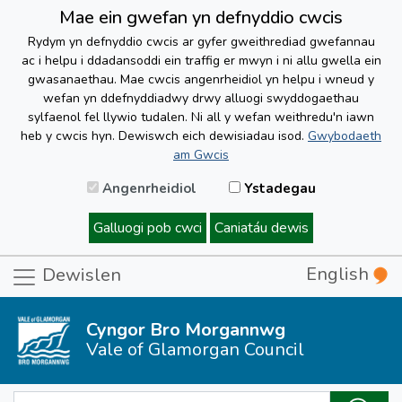
Mae ein gwefan yn defnyddio cwcis
Rydym yn defnyddio cwcis ar gyfer gweithrediad gwefannau
ac i helpu i ddadansoddi ein traffig er mwyn i ni allu gwella ein
gwasanaethau. Mae cwcis angenrheidiol yn helpu i wneud y
wefan yn ddefnyddiadwy drwy alluogi swyddogaethau
sylfaenol fel llywio tudalen. Ni all y wefan weithredu'n iawn
heb y cwcis hyn. Dewiswch eich dewisiadau isod.
Gwybodaeth
am Gwcis
Angenrheidiol
Ystadegau
Galluogi pob cwci
Caniatáu dewis
English
Dewislen
Cyngor Bro Morgannwg
Vale of Glamorgan Council