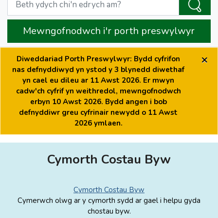
Mewngofnodwch i'r porth preswylwyr
×
Diweddariad Porth Preswylwyr: Bydd cyfrifon
nas defnyddiwyd yn ystod y 3 blynedd diwethaf
yn cael eu dileu ar 11 Awst 2026. Er mwyn
cadw'ch cyfrif yn weithredol, mewngofnodwch
erbyn 10 Awst 2026. Bydd angen i bob
defnyddiwr greu cyfrinair newydd o 11 Awst
2026 ymlaen.
Cymorth Costau Byw
Cymorth Costau Byw
Cymerwch olwg ar y cymorth sydd ar gael i helpu gyda
chostau byw.