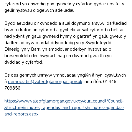
cyfarfod yn enwedig pan gynhelir y cyfarfod gyda'r nos fel y
gellir hysbysu diogelwch adeiladau.
Bydd aelodau o'r cyhoedd a allai ddymuno arsylwi darllediad
byw o drafodion cyfarfod a gynhelir ar sail cyfarfod o bell ac
nad ydynt yn gallu gwneud hynny o gartref, yn gallu gweld y
darllediad byw o ardal ddynodedig yn y Swyddfeydd
Dinesig. yn y Barri, yn amodol ar dderbyn hysbysiad o
bresenoldeb dim hwyrach nag un diwrnod gwaith cyn
dyddiad y cyfarfod.
Os oes gennych unrhyw ymholiadau ynglŷn â hyn, cysylltwch
â
democratic@valeofglamorgan.gov.uk
neu ffôn. 01446
709856
https://www.valeofglamorgan.gov.uk/cy/our_council/Council-
Structure/minutes,_agendas_and_reports/minutes-agendas-
and-reports.aspx