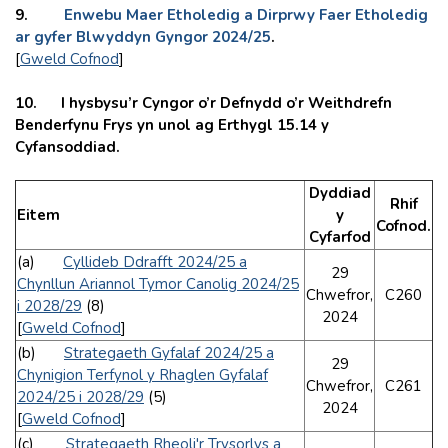
9.
Enwebu Maer Etholedig a Dirprwy Faer Etholedig
ar gyfer Blwyddyn Gyngor 2024/25
.
[
Gweld Cofnod
]
10. I hysbysu’r Cyngor o’r Defnydd o’r Weithdrefn
Benderfynu Frys yn unol ag Erthygl 15.14 y
Cyfansoddiad.
Dyddiad
Rhif
Eitem
y
Cofnod.
Cyfarfod
(a)
Cyllideb Ddrafft 2024/25 a
29
Chynllun Ariannol Tymor Canolig 2024/25
Chwefror,
C260
i 2028/29
(8)
2024
[
Gweld Cofnod
]
(b)
Strategaeth Gyfalaf 2024/25 a
29
Chynigion Terfynol y Rhaglen Gyfalaf
Chwefror,
C261
2024/25 i 2028/29
(5)
2024
[
Gweld Cofnod
]
(c)
Strategaeth Rheoli'r Trysorlys a