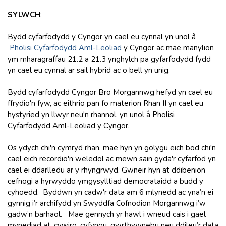
SYLWCH
:
Bydd cyfarfodydd y Cyngor yn cael eu cynnal yn unol â
Pholisi Cyfarfodydd Aml-Leoliad
y Cyngor ac mae manylion
ym mharagraffau 21.2 a 21.3 ynghylch pa gyfarfodydd fydd
yn cael eu cynnal ar sail hybrid ac o bell yn unig.
Bydd cyfarfodydd Cyngor Bro Morgannwg hefyd yn cael eu
ffrydio'n fyw, ac eithrio pan fo materion Rhan II yn cael eu
hystyried yn llwyr neu'n rhannol, yn unol â Pholisi
Cyfarfodydd Aml-Leoliad y Cyngor.
Os ydych chi'n cymryd rhan, mae hyn yn golygu eich bod chi'n
cael eich recordio'n weledol ac mewn sain gyda'r cyfarfod yn
cael ei ddarlledu ar y rhyngrwyd. Gwneir hyn at ddibenion
cefnogi a hyrwyddo ymgysylltiad democrataidd a budd y
cyhoedd. Byddwn yn cadw'r data am 6 mlynedd ac yna’n ei
gynnig i’r archifydd yn Swyddfa Cofnodion Morgannwg i’w
gadw’n barhaol. Mae gennych yr hawl i wneud cais i gael
mynediad at, cywiro, cyfyngu, gwrthwynebu neu ddileu’r data