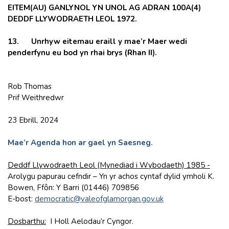
EITEM(AU) GANLYNOL YN UNOL AG ADRAN 100A(4)
DEDDF LLYWODRAETH LEOL 1972.
13.
Unrhyw eitemau eraill y mae’r Maer wedi
penderfynu eu bod yn rhai brys (Rhan II).
Rob Thomas
Prif Weithredwr
23 Ebrill, 2024
Mae’r Agenda hon ar gael yn Saesneg.
Deddf Llywodraeth Leol (Mynediad i Wybodaeth) 1985 -
Arolygu papurau cefndir – Yn yr achos cyntaf dylid ymholi K.
Bowen, Ffôn: Y Barri (01446) 709856
E-bost:
democratic@valeofglamorgan.gov.uk
Dosbarthu:
I Holl Aelodau’r Cyngor.