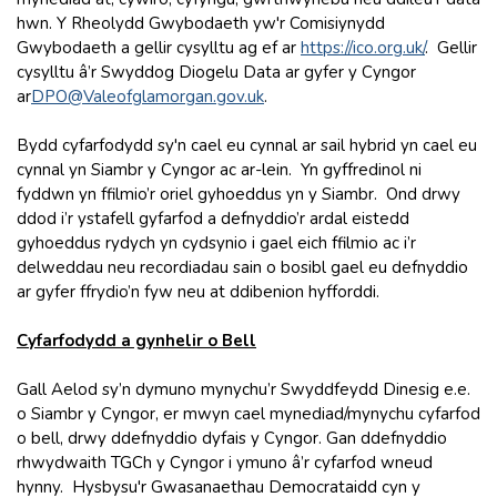
hwn. Y Rheolydd Gwybodaeth yw'r Comisiynydd
Gwybodaeth a gellir cysylltu ag ef ar
https://ico.org.uk
/
.
Gellir
cysylltu â’r Swyddog Diogelu Data ar gyfer y Cyngor
ar
DPO@Valeofglamorgan.gov.uk
.
Bydd cyfarfodydd sy'n cael eu cynnal ar sail hybrid yn cael eu
cynnal yn Siambr y Cyngor ac ar-lein. Yn gyffredinol ni
fyddwn yn ffilmio’r oriel gyhoeddus yn y Siambr. Ond drwy
ddod i’r ystafell gyfarfod a defnyddio’r ardal eistedd
gyhoeddus rydych yn cydsynio i gael eich ffilmio ac i’r
delweddau neu recordiadau sain o bosibl gael eu defnyddio
ar gyfer ffrydio’n fyw neu at ddibenion hyfforddi.
Cyfarfodydd a gynhelir o Bell
Gall Aelod sy’n dymuno mynychu’r Swyddfeydd Dinesig e.e.
o Siambr y Cyngor, er mwyn cael mynediad/mynychu cyfarfod
o bell, drwy ddefnyddio dyfais y Cyngor. Gan ddefnyddio
rhwydwaith TGCh y Cyngor i ymuno â’r cyfarfod wneud
hynny. Hysbysu'r Gwasanaethau Democrataidd cyn y