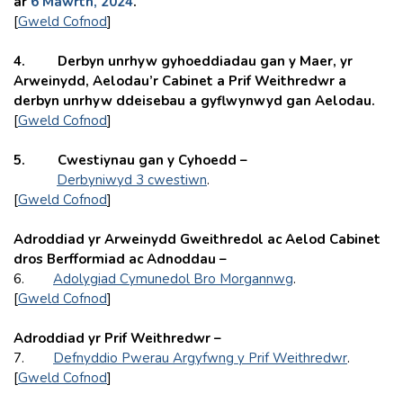
ar
6 Mawrth, 2024
.
[
Gweld Cofnod
]
4.
Derbyn unrhyw gyhoeddiadau gan y Maer, yr
Arweinydd, Aelodau’r Cabinet a Prif Weithredwr a
derbyn unrhyw ddeisebau a gyflwynwyd gan Aelodau.
[
Gweld Cofnod
]
5.
Cwestiynau gan y Cyhoedd –
Derbyniwyd 3 cwestiwn
.
[
Gweld Cofnod
]
Adroddiad yr Arweinydd Gweithredol ac Aelod Cabinet
dros Berfformiad ac Adnoddau –
6.
Adolygiad Cymunedol Bro Morgannwg
.
[
Gweld Cofnod
]
Adroddiad yr Prif Weithredwr –
7.
Defnyddio Pwerau Argyfwng y Prif Weithredwr
.
[
Gweld Cofnod
]