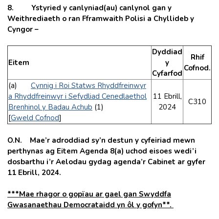
8. Ystyried y canlyniad(au) canlynol gan y
Weithrediaeth o ran Fframwaith Polisi a Chyllideb y
Cyngor –
Dyddiad
Rhif
Eitem
y
Cofnod.
Cyfarfod
(a)
Cynnig i Roi Statws Rhyddfreinwyr
a Rhyddfreinwyr i Sefydliad Cenedlaethol
11 Ebrill,
C310
Brenhinol y Badau Achub
(1)
2024
[
Gweld Cofnod
]
O.N. Mae’r adroddiad sy’n destun y cyfeiriad mewn
perthynas ag Eitem Agenda 8(a) uchod eisoes wedi’i
dosbarthu i’r Aelodau gydag agenda’r Cabinet ar gyfer
11 Ebrill, 2024.
***Mae rhagor o gopïau ar gael gan Swyddfa
Gwasanaethau Democrataidd yn ôl y gofyn**.