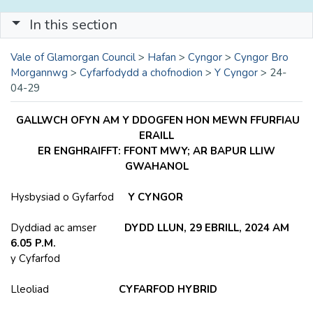
In this section
Vale of Glamorgan Council
>
Hafan
>
Cyngor
>
Cyngor Bro
Morgannwg
>
Cyfarfodydd a chofnodion
>
Y Cyngor
>
24-
04-29
GALLWCH OFYN AM Y DDOGFEN HON MEWN FFURFIAU
ERAILL
ER ENGHRAIFFT: FFONT MWY; AR BAPUR LLIW
GWAHANOL
Hysbysiad o Gyfarfod
Y CYNGOR
Dyddiad ac amser
DYDD LLUN, 29 EBRILL, 2024 AM
6.05 P.M.
y Cyfarfod
Lleoliad
CYFARFOD HYBRID