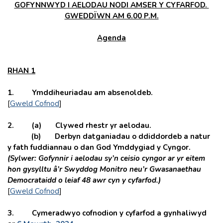
GOFYNNWYD I AELODAU NODI AMSER Y CYFARFOD.
GWEDDÏWN AM 6.00 P.M.
Agenda
RHAN 1
1.
Ymddiheuriadau am absenoldeb.
[
Gweld Cofnod
]
2.
(a)
Clywed rhestr yr aelodau.
(b)
Derbyn datganiadau o ddiddordeb a natur
y fath fuddiannau o dan God Ymddygiad y Cyngor.
(Sylwer: Gofynnir i aelodau sy’n ceisio cyngor ar yr eitem
hon gysylltu â’r Swyddog Monitro neu’r Gwasanaethau
Democrataidd o leiaf 48 awr cyn y cyfarfod.)
[
Gweld Cofnod
]
3. Cymeradwyo cofnodion y cyfarfod a gynhaliwyd