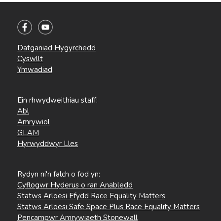
Datganiad Hygyrchedd
Cyswllt
Ymwadiad
Ein rhwydweithiau staff:
Abl
Amrywiol
GLAM
Hyrwyddwyr Lles
Rydyn ni'n falch o fod yn:
Cyflogwr Hyderus o ran Anabledd
Statws Arloesi Efydd Race Equality Matters
Statws Arloesi Safe Space Plus Race Equality Matters
Pencampwr Amrywiaeth Stonewall