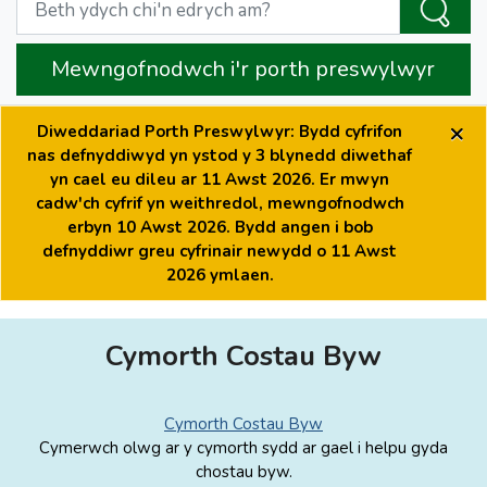
Mewngofnodwch i'r porth preswylwyr
×
Diweddariad Porth Preswylwyr: Bydd cyfrifon
nas defnyddiwyd yn ystod y 3 blynedd diwethaf
yn cael eu dileu ar 11 Awst 2026. Er mwyn
cadw'ch cyfrif yn weithredol, mewngofnodwch
erbyn 10 Awst 2026. Bydd angen i bob
defnyddiwr greu cyfrinair newydd o 11 Awst
2026 ymlaen.
Cymorth Costau Byw
Cymorth Costau Byw
Cymerwch olwg ar y cymorth sydd ar gael i helpu gyda
chostau byw.