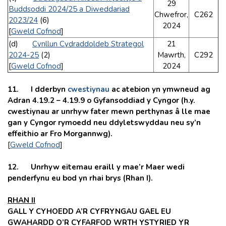
29
Buddsoddi 2024/25 a Diweddariad
Chwefror,
C262
2023/24
(6)
2024
[
Gweld Cofnod
]
(d)
Cynllun Cydraddoldeb Strategol
21
2024-25
(2)
Mawrth,
C292
[
Gweld Cofnod
]
2024
11. I dderbyn
cwestiynau
ac atebion yn ymwneud ag
Adran 4.19.2 – 4.19.9 o Gyfansoddiad y Cyngor (h.y.
cwestiynau ar unrhyw fater mewn perthynas â lle mae
gan y Cyngor rymoedd neu ddyletswyddau neu sy’n
effeithio ar Fro Morgannwg).
[
Gweld Cofnod
]
12.
Unrhyw eitemau eraill y mae’r Maer wedi
penderfynu eu bod yn rhai brys (Rhan I).
RHAN II
GALL Y CYHOEDD A’R CYFRYNGAU GAEL EU
GWAHARDD O’R CYFARFOD WRTH YSTYRIED YR