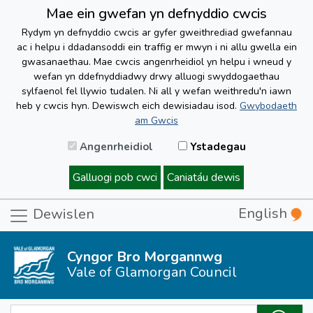
Mae ein gwefan yn defnyddio cwcis
Rydym yn defnyddio cwcis ar gyfer gweithrediad gwefannau
ac i helpu i ddadansoddi ein traffig er mwyn i ni allu gwella ein
gwasanaethau. Mae cwcis angenrheidiol yn helpu i wneud y
wefan yn ddefnyddiadwy drwy alluogi swyddogaethau
sylfaenol fel llywio tudalen. Ni all y wefan weithredu'n iawn
heb y cwcis hyn. Dewiswch eich dewisiadau isod.
Gwybodaeth
am Gwcis
Angenrheidiol
Ystadegau
Galluogi pob cwci
Caniatáu dewis
English
Dewislen
Cyngor Bro Morgannwg
Vale of Glamorgan Council