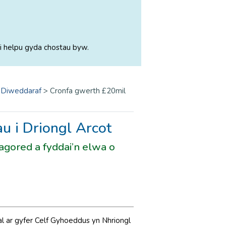
i helpu gyda chostau byw.
 Diweddaraf
>
Cronfa gwerth £20mil
u i Driongl Arcot
agored a fyddai’n elwa o
l ar gyfer Celf Gyhoeddus yn Nhriongl