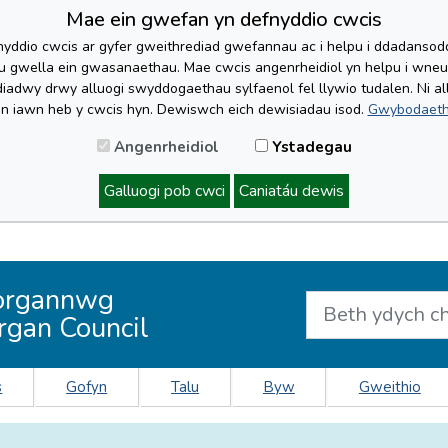
Mae ein gwefan yn defnyddio cwcis
yddio cwcis ar gyfer gweithrediad gwefannau ac i helpu i ddadansoddi 
lu gwella ein gwasanaethau. Mae cwcis angenrheidiol yn helpu i wne
iadwy drwy alluogi swyddogaethau sylfaenol fel llywio tudalen. Ni al
'n iawn heb y cwcis hyn. Dewiswch eich dewisiadau isod.
Gwybodaeth
Angenrheidiol
Ystadegau
Galluogi pob cwci
Caniatáu dewis
organnwg
rgan Council
s
Gofyn
Talu
Byw
Gweithio