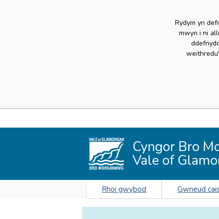
Rydym yn defn
mwyn i ni al
ddefnydd
weithredu
Cyngor Bro M
Vale of Glamo
Rhoi gwybod
Gwneud cai