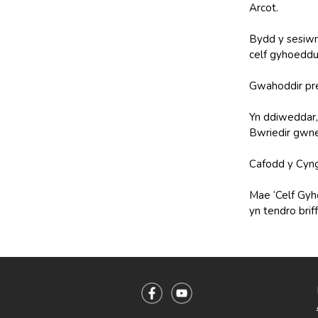
Arcot.
Bydd y sesiwn 
celf gyhoeddus
Gwahoddir pre
Yn ddiweddar, 
Bwriedir gwne
Cafodd y Cyng
Mae ‘Celf Gyho
yn tendro briff