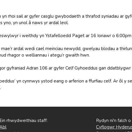
yn rhoi sail ar gyfer casglu gwybodaeth a thrafod syniadau ar gyf
 yno, yn unol â naws yr ardal leol.
swylwyr i weithdy yn Ystafelloedd Paget ar 16 Ionawr o 6:00pm t
mae’r ardal wedi cael meinciau newydd, gwelyau blodau a thirluni
ud rhagor o welliannau i ategu’r gwaith hwn.
or gyfraniad Adran 106 ar gyfer Celf Gyhoeddus gan ddatblygwr 
eddus’ yn cynnwys ystod eang o arferion a ffurfiau celf. Ar ôl y 
.
Ein rhwydweithiau staff:
Rydyn ni'n falch o
Abl
Cyflogwr Hyderus