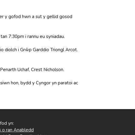
er y gofod hwn a sut y gellid gosod
an 7:30pm i rannu eu syniadau.
o diolch i Grŵp Garddio Triongl Arcot.
Penarth Uchaf, Crest Nicholson.
sesiwn hon, bydd y Cyngor yn paratoi ac
 fod yn:
 o ran Anabledd