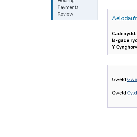
Housing
Payments
Review
Aelodau'r
Cadeirydd:
Is-gadeiry
Y Cynghor
Gweld
Gwei
Gweld
Cylc