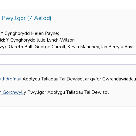
 Pwyllgor (7 Aelod)
Y Cynghorydd Helen Payne;
dd:
Y Cynghorydd Julie Lynch-Wilson;
wyr:
Gareth Ball, George Carroll, Kevin Mahoney, Ian Perry a Rhy
thdrefnau
Adolygu Taliadau Tai Dewisol ar gyfer Gwrandawiada
h Gorchwyl
y Pwyllgor Adolygu Taliadau Tai Dewisol