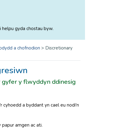
i helpu gyda chostau byw.
odydd a chofnodion
>
Discretionary
sgresiwn
 gyfer y flwyddyn ddinesig
i'r cyhoedd a byddant yn cael eu nodi'n
w papur amgen ac ati.