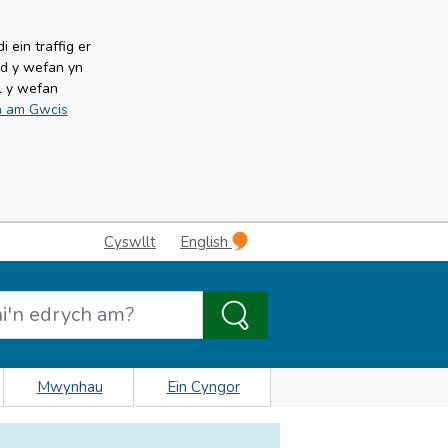
ein traffig er
ud y wefan yn
l y wefan
 am Gwcis
Cyswllt
English
Mwynhau
Ein Cyngor