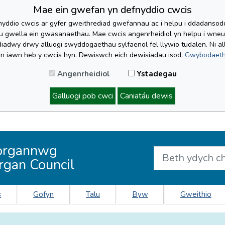
Mae ein gwefan yn defnyddio cwcis
yddio cwcis ar gyfer gweithrediad gwefannau ac i helpu i ddadansoddi 
lu gwella ein gwasanaethau. Mae cwcis angenrheidiol yn helpu i wne
iadwy drwy alluogi swyddogaethau sylfaenol fel llywio tudalen. Ni al
'n iawn heb y cwcis hyn. Dewiswch eich dewisiadau isod.
Gwybodaeth
Angenrheidiol
Ystadegau
Galluogi pob cwci
Caniatáu dewis
organnwg
rgan Council
s
Gofyn
Talu
Byw
Gweithio