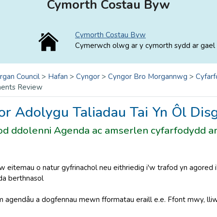
Cymorth Costau Byw
Cymorth Costau Byw
Cymerwch olwg ar y cymorth sydd ar gael 
rgan Council
>
Hafan
>
Cyngor
>
Cyngor Bro Morgannwg
>
Cyfarf
ents Review
or Adolygu Taliadau Tai Yn Ôl Di
od ddolenni Agenda ac amserlen cyfarfodydd ar
 eitemau o natur gyfrinachol neu eithriedig i'w trafod yn agored 
nda berthnasol
am agendâu a dogfennau mewn fformatau eraill e.e. Ffont mwy, lli