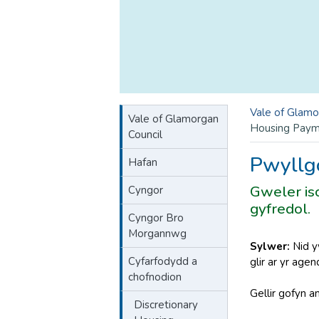
Vale of Glamo
Vale of Glamorgan
Housing Paym
Council
Pwyllg
Hafan
Gweler is
Cyngor
gyfredol.
Cyngor Bro
Morgannwg
Sylwer:
Nid yw
Cyfarfodydd a
glir ar yr age
chofnodion
Gellir gofyn 
Discretionary