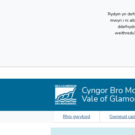
Rydym yn defn
mwyn i ni al
ddefnydd
weithredu
Cyngor Bro M
Vale of Glamo
Rhoi gwybod
Gwneud cai