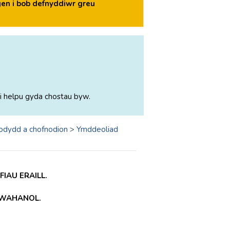
en i bob defnyddiwr greu
i helpu gyda chostau byw.
odydd a chofnodion
>
Ymddeoliad
IAU ERAILL.
GWAHANOL.