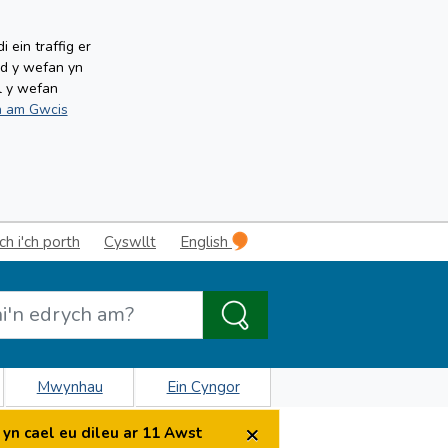
ein traffig er
ud y wefan yn
l y wefan
 am Gwcis
 i'ch porth
Cyswllt
English
Mwynhau
Ein Cyngor
×
yn cael eu dileu ar 11 Awst