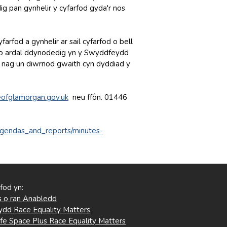
pan gynhelir y cyfarfod gyda'r nos
rfod a gynhelir ar sail cyfarfod o bell
w o ardal ddynodedig yn y Swyddfeydd
h nag un diwrnod gwaith cyn dyddiad y
ofglamorgan.gov.uk
neu ffôn. 01446
_agendas_and_reports/minutes-
 fod yn:
 o ran Anabledd
ydd Race Equality Matters
fe Space Plus Race Equality Matters