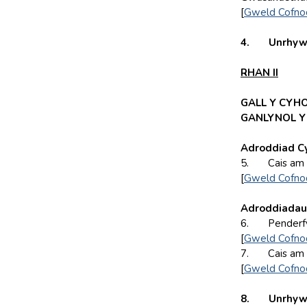
[
Gweld Cofno
4.
Unrhyw 
RHAN II
GALL Y CYH
GANLYNOL Y
Adroddiad C
5. Cais am Y
[
Gweld Cofno
Adroddiadau
6. Penderfyn
[
Gweld Cofno
7. Cais am Y
[
Gweld Cofno
8.
Unrhyw 