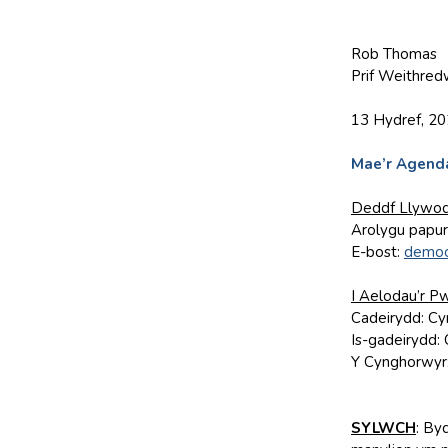
Rob Thomas
Prif Weithred
13 Hydref, 2
Mae’r Agenda
Deddf Llywod
Arolygu papur
E-bost:
democ
I Aelodau’r P
Cadeirydd: Cy
Is-gadeirydd:
Y Cynghorwyr: 
SYLWCH
: By