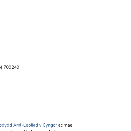
46) 709249
rfodydd Aml-Leoliad y Cyngor
ac mae