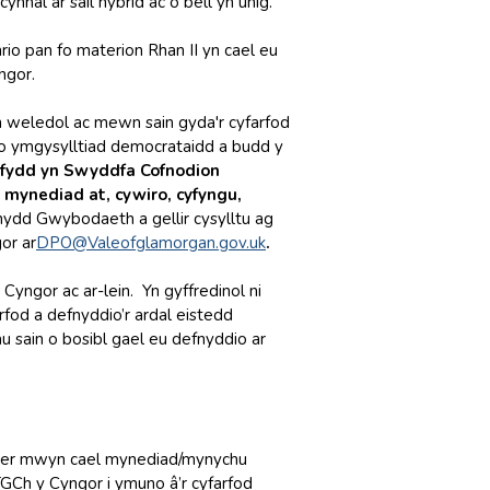
nal ar sail hybrid ac o bell yn unig.
io pan fo materion Rhan II yn cael eu
ngor.
'n weledol ac mewn sain gyda'r cyfarfod
do ymgysylltiad democrataidd a budd y
hifydd yn Swyddfa Cofnodion
mynediad at, cywiro, cyfyngu,
dd Gwybodaeth a gellir cysylltu ag
or ar
DPO@Valeofglamorgan.gov.uk
.
Cyngor ac ar-lein. Yn gyffredinol ni
rfod a defnyddio’r ardal eistedd
u sain o bosibl gael eu defnyddio ar
, er mwyn cael mynediad/mynychu
GCh y Cyngor i ymuno â’r cyfarfod