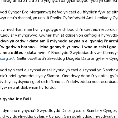
aragraffau 21.2 a 21.3 ynghylch pa gyfarfodydd fydd yn cael eu cyn
ydd Cyngor Bro Morgannwg hefyd yn cael eu ffrydio'n fyw, ac eithr
lwyr neu'n rhannol, yn unol â Pholisi Cyfarfodydd Aml-Leoliad y Cy
 cymryd rhan, mae hyn yn golygu eich bod chi'n cael eich recordio
arlledu ar y rhyngrwyd. Gwneir hyn at ddibenion cefnogi a hyrwyd
dwn yn cadw'r data am 6 mlynedd ac yna’n ei gynnig i’r arc
w gadw’n barhaol. Mae gennych yr hawl i wneud cais i gael 
 neu ddileu’r data hwn.
Y Rheolydd Gwybodaeth yw'r Comisiyny
o.org.uk
/
.
Gellir cysylltu â’r Swyddog Diogelu Data ar gyfer y Cyng
dd sy'n cael eu cynnal ar sail hybrid yn cael eu cynnal yn Siambr y 
mio’r oriel gyhoeddus yn y Siambr. Ond drwy ddod i’r ystafell gyfa
ch yn cydsynio i gael eich ffilmio ac i’r delweddau neu recordiada
n fyw neu at ddibenion hyfforddi.
 gynhelir o Bell
’n dymuno mynychu’r Swyddfeydd Dinesig e.e. o Siambr y Cyngor
ll, drwy ddefnyddio dyfais y Cyngor. Gan ddefnyddio rhwydwaith T