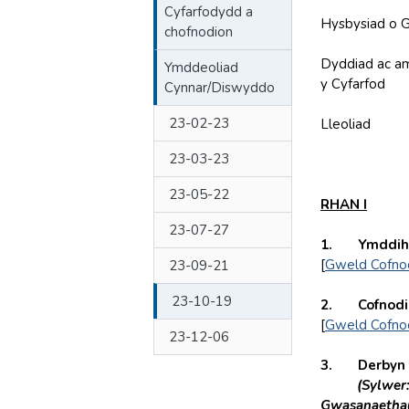
Cyfarfodydd a
Hysbysiad o G
chofnodion
Dyddiad ac a
Ymddeoliad
y Cyfarfod
DY
Cynnar/Diswyddo
23-02-23
Lleoliad
23-03-23
23-05-22
RHAN I
23-07-27
1.
Ymddih
[
Gweld Cofno
23-09-21
23-10-19
2.
Cofnodi
[
Gweld Cofno
23-12-06
3.
Derbyn 
(Sylwer:
Gwasanaethau 