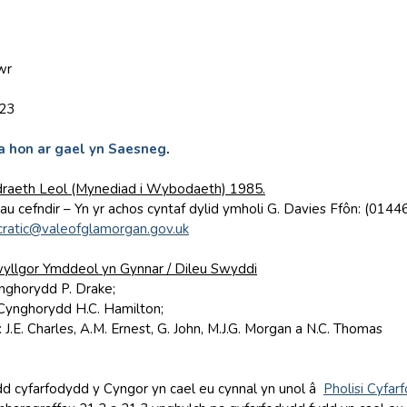
wr
023
 hon ar gael yn Saesneg
.
raeth Leol (Mynediad i Wybodaeth) 1985.
au cefndir – Yn yr achos cyntaf dylid ymholi G. Davies Ffôn: (014
ratic@valeofglamorgan.gov.uk
wyllgor Ymddeol yn Gynnar / Dileu Swyddi
nghorydd P. Drake;
 Cynghorydd H.C. Hamilton;
J.E. Charles, A.M. Ernest, G. John, M.J.G. Morgan a N.C. Thomas
dd cyfarfodydd y Cyngor yn cael eu cynnal yn unol â
Pholisi Cyfa