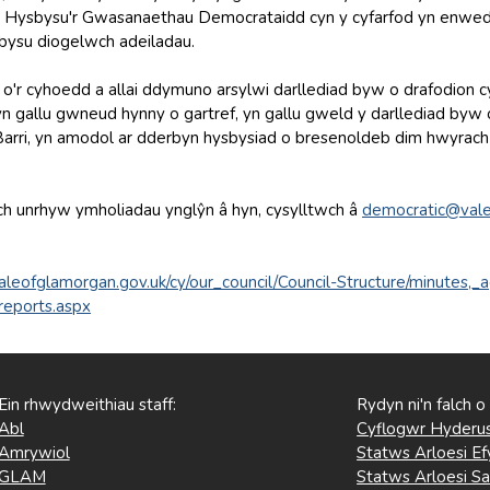
Hysbysu'r Gwasanaethau Democrataidd cyn y cyfarfod yn enwedig 
ysbysu diogelwch adeiladau.
'r cyhoedd a allai ddymuno arsylwi darllediad byw o drafodion cyfa
yn gallu gwneud hynny o gartref, yn gallu gweld y darllediad by
 Barri, yn amodol ar dderbyn hysbysiad o bresenoldeb dim hwyrac
h unrhyw ymholiadau ynglŷn â hyn, cysylltwch â
democratic@vale
aleofglamorgan.gov.uk/cy/our_council/Council-Structure/minutes,
reports.aspx
Ein rhwydweithiau staff:
Rydyn ni'n falch o
Abl
Cyflogwr Hyderus
Amrywiol
Statws Arloesi Ef
GLAM
Statws Arloesi Sa