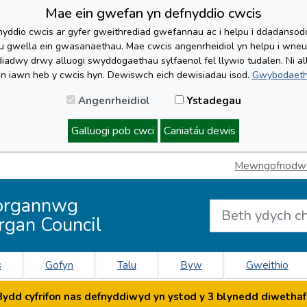
Mae ein gwefan yn defnyddio cwcis
yddio cwcis ar gyfer gweithrediad gwefannau ac i helpu i ddadansoddi 
lu gwella ein gwasanaethau. Mae cwcis angenrheidiol yn helpu i wne
iadwy drwy alluogi swyddogaethau sylfaenol fel llywio tudalen. Ni al
'n iawn heb y cwcis hyn. Dewiswch eich dewisiadau isod.
Gwybodaeth
Angenrheidiol
Ystadegau
Galluogi pob cwci
Caniatáu dewis
Mewngofnodwch
organnwg
rgan Council
s
Gofyn
Talu
Byw
Gweithio
dd cyfrifon nas defnyddiwyd yn ystod y 3 blynedd diwethaf 