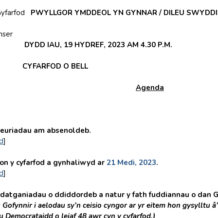
yfarfod
PWYLLGOR YMDDEOL YN GYNNAR / DILEU SWYDDI
mser
DD IAU, 19 HYDREF, 2023 AM 4.30 P.M.
CYFARFOD O BELL
Agenda
euriadau am absenoldeb.
d
]
on y cyfarfod a gynhaliwyd ar
21 Medi, 2023
.
d
]
datganiadau o ddiddordeb a natur y fath fuddiannau o dan 
 Gofynnir i aelodau sy’n ceisio cyngor ar yr eitem hon gysylltu
Democrataidd o leiaf 48 awr cyn y cyfarfod.)