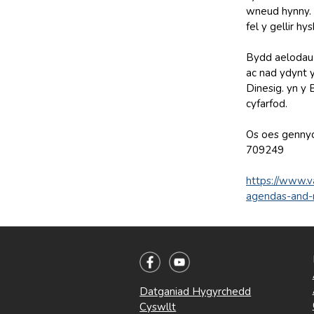
wneud hynny. 
fel y gellir h
Bydd aelodau o
ac nad ydynt 
Dinesig. yn y
cyfarfod.
Os oes gennyc
709249
https://www.v
agendas-and-
Datganiad Hygyrchedd
Cyswllt