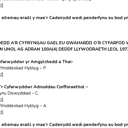
d
]
eitemau eraill y mae’r Cadeirydd wedi penderfynu eu bod yn r
OEDD A’R CYFRYNGAU GAEL EU GWAHARDD O’R CYFARFOD W
N UNOL AG ADRAN 100A(4) DEDDF LLYWODRAETH LEOL 197
yfarwyddwr yr Amgylchedd a Thai-
mddeoliad Hyblyg – P.
d
]
’r Cyfarwyddwr Adnoddau Corfforaethol –
u Diswyddiad – C.
d
]
mddeoliad Hyblyg – A.
d
]
eitemau eraill y mae’r Cadeirydd wedi penderfynu eu bod yn r