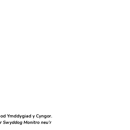
God Ymddygiad y Cyngor.
 â’r Swyddog Monitro neu’r