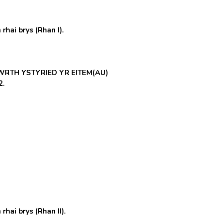
hai brys (Rhan I).
RTH YSTYRIED YR EITEM(AU)
2.
hai brys (Rhan II).