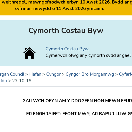
yn weithredol, mewngofnodwch erbyn 10 Awst 2026. Bydd ang
cyfrinair newydd o 11 Awst 2026 ymlaen.
Cymorth Costau Byw
Cymorth Costau Byw
Cymerwch olwg ar y cymorth sydd ar gael 
rgan Council
>
Hafan
>
Cyngor
>
Cyngor Bro Morgannwg
>
Cyfarf
ddo
>
23-10-19
GALLWCH OFYN AM Y DDOGFEN HON MEWN FFURF
ER ENGHRAIFFT: FFONT MWY; AR BAPUR LLIW 