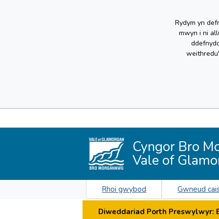
Rydym yn defn
mwyn i ni al
ddefnydd
weithredu
Cyngor Bro M
Vale of Glamo
Rhoi gwybod
Gwneud cai
Diweddariad Porth Preswylwyr: By