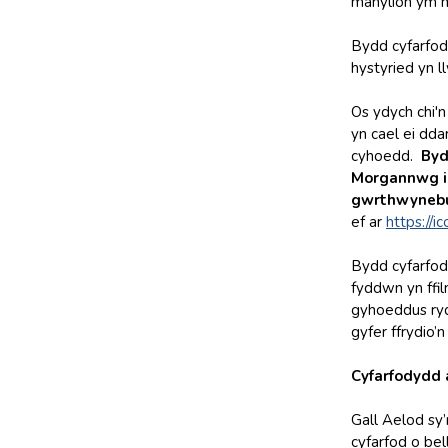
manylion ym mh
Bydd cyfarfod
hystyried yn l
Os ydych chi'n
yn cael ei dd
cyhoedd.
Byd
Morgannwg i’
gwrthwynebu
ef ar
https://ic
Bydd cyfarfody
fyddwn yn ffil
gyhoeddus rydy
gyfer ffrydio’
Cyfarfodydd a
Gall Aelod sy
cyfarfod o be