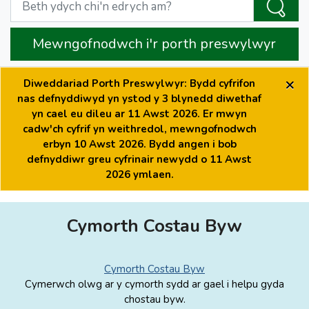
Mewngofnodwch i'r porth preswylwyr
×
Diweddariad Porth Preswylwyr: Bydd cyfrifon
nas defnyddiwyd yn ystod y 3 blynedd diwethaf
yn cael eu dileu ar 11 Awst 2026. Er mwyn
cadw'ch cyfrif yn weithredol, mewngofnodwch
erbyn 10 Awst 2026. Bydd angen i bob
defnyddiwr greu cyfrinair newydd o 11 Awst
2026 ymlaen.
Cymorth Costau Byw
Cymorth Costau Byw
Cymerwch olwg ar y cymorth sydd ar gael i helpu gyda
chostau byw.