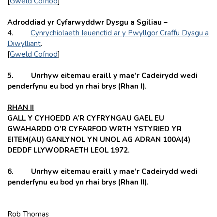
[
Gweld Cofnod
]
Adroddiad yr Cyfarwyddwr Dysgu a Sgiliau –
4.
Cynrychiolaeth Ieuenctid ar y Pwyllgor Craffu Dysgu a
Diwylliant
.
[
Gweld Cofnod
]
5. Unrhyw eitemau eraill y mae’r Cadeirydd wedi
penderfynu eu bod yn rhai brys (Rhan I).
RHAN II
GALL Y CYHOEDD A’R CYFRYNGAU GAEL EU
GWAHARDD O’R CYFARFOD WRTH YSTYRIED YR
EITEM(AU) GANLYNOL YN UNOL AG ADRAN 100A(4)
DEDDF LLYWODRAETH LEOL 1972.
6. Unrhyw eitemau eraill y mae’r Cadeirydd wedi
penderfynu eu bod yn rhai brys (Rhan II).
Rob Thomas