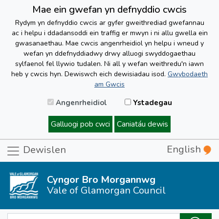
Mae ein gwefan yn defnyddio cwcis
Rydym yn defnyddio cwcis ar gyfer gweithrediad gwefannau
ac i helpu i ddadansoddi ein traffig er mwyn i ni allu gwella ein
gwasanaethau. Mae cwcis angenrheidiol yn helpu i wneud y
wefan yn ddefnyddiadwy drwy alluogi swyddogaethau
sylfaenol fel llywio tudalen. Ni all y wefan weithredu'n iawn
heb y cwcis hyn. Dewiswch eich dewisiadau isod.
Gwybodaeth
am Gwcis
Angenrheidiol
Ystadegau
Galluogi pob cwci
Caniatáu dewis
English
Dewislen
Cyngor Bro Morgannwg
Vale of Glamorgan Council