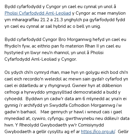
Bydd cyfarfodydd y Cyngor yn cael eu cynnal yn unol â
Pholisi Cyfarfodydd Aml-Leoliad
y Cyngor ac mae manylion
ym mharagraffau 21.2 a 21.3 ynghylch pa gyfarfodydd fydd
yn cael eu cynnal ar sail hybrid ac o bell yn unig.
Bydd cyfarfodydd Cyngor Bro Morgannwg hefyd yn cael eu
ffrydio'n fyw, ac eithrio pan fo materion Rhan II yn cael eu
hystyried yn llwyr neu'n rhannol, yn unol â Pholisi
Cyfarfodydd Aml-Leoliad y Cyngor.
Os ydych chi'n cymryd rhan, mae hyn yn golygu eich bod chi'n
cael eich recordio'n weledol ac mewn sain gyda'r cyfarfod yn
cael ei ddarlledu ar y rhyngrwyd. Gwneir hyn at ddibenion
cefnogi a hyrwyddo ymgysylltiad democrataidd a budd y
cyhoedd. Byddwn yn cadw'r data am 6 mlynedd ac yna’n ei
gynnig i’r archifydd yn Swyddfa Cofnodion Morgannwg i’w
gadw’n barhaol. Mae gennych yr hawl i wneud cais i gael
mynediad at, cywiro, cyfyngu, gwrthwynebu neu ddileu’r data
hwn. Y Rheolydd Gwybodaeth yw'r Comisiynydd
Gwybodaeth a gellir cysylltu ag ef ar
https://ico.org.uk
/
.
Gellir