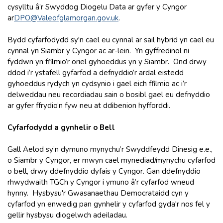
cysylltu â’r Swyddog Diogelu Data ar gyfer y Cyngor
ar
DPO@Valeofglamorgan.gov.uk
.
Bydd cyfarfodydd sy'n cael eu cynnal ar sail hybrid yn cael eu
cynnal yn Siambr y Cyngor ac ar-lein. Yn gyffredinol ni
fyddwn yn ffilmio’r oriel gyhoeddus yn y Siambr. Ond drwy
ddod i’r ystafell gyfarfod a defnyddio’r ardal eistedd
gyhoeddus rydych yn cydsynio i gael eich ffilmio ac i’r
delweddau neu recordiadau sain o bosibl gael eu defnyddio
ar gyfer ffrydio’n fyw neu at ddibenion hyfforddi.
Cyfarfodydd a gynhelir o Bell
Gall Aelod sy’n dymuno mynychu’r Swyddfeydd Dinesig e.e.,
o Siambr y Cyngor, er mwyn cael mynediad/mynychu cyfarfod
o bell, drwy ddefnyddio dyfais y Cyngor. Gan ddefnyddio
rhwydwaith TGCh y Cyngor i ymuno â’r cyfarfod wneud
hynny. Hysbysu'r Gwasanaethau Democrataidd cyn y
cyfarfod yn enwedig pan gynhelir y cyfarfod gyda'r nos fel y
gellir hysbysu diogelwch adeiladau.