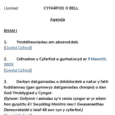
Lleoliad
CYFARFOD O BELL
Agenda
RHAN I
1. Ymddiheuriadau am
absenoldeb
.
[
Gweld Cofnod
]
2. Cofnodion y Cyfarfod a gynhaliwyd ar
9 Mawrth,
2023
.
[
Gweld Cofnod
]
3. Derbyn datganiadau o ddiddordeb a natur y fath
fuddiannau (gan gynnwys datganiadau chwipio) o dan
God Ymddygiad y Cyngor.
(Sylwer: Gofynnir i aelodau sy’n ceisio cyngor ar yr eitem
hon gysylltu â’r Swyddog Monitro neu’r Gwasanaethau
Democrataidd o leiaf 48 awr cyn y cyfarfod.)