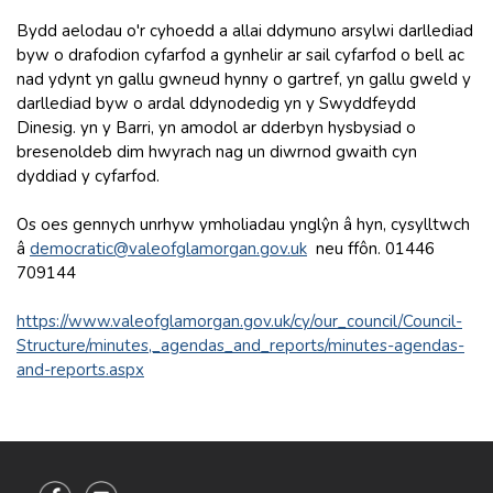
Bydd aelodau o'r cyhoedd a allai ddymuno arsylwi darllediad
byw o drafodion cyfarfod a gynhelir ar sail cyfarfod o bell ac
nad ydynt yn gallu gwneud hynny o gartref, yn gallu gweld y
darllediad byw o ardal ddynodedig yn y Swyddfeydd
Dinesig. yn y Barri, yn amodol ar dderbyn hysbysiad o
bresenoldeb dim hwyrach nag un diwrnod gwaith cyn
dyddiad y cyfarfod.
Os oes gennych unrhyw ymholiadau ynglŷn â hyn, cysylltwch
â
democratic@valeofglamorgan.gov.uk
neu ffôn. 01446
709144
https://www.valeofglamorgan.gov.uk/cy/our_council/Council-
Structure/minutes,_agendas_and_reports/minutes-agendas-
and-reports.aspx