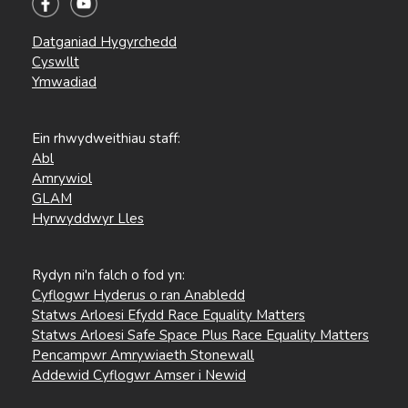
Datganiad Hygyrchedd
Cyswllt
Ymwadiad
Ein rhwydweithiau staff:
Abl
Amrywiol
GLAM
Hyrwyddwyr Lles
Rydyn ni'n falch o fod yn:
Cyflogwr Hyderus o ran Anabledd
Statws Arloesi Efydd Race Equality Matters
Statws Arloesi Safe Space Plus Race Equality Matters
Pencampwr Amrywiaeth Stonewall
Addewid Cyflogwr Amser i Newid