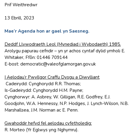
Prif Weithredwr
13 Ebrill, 2023
Mae’r Agenda hon ar gael yn Saesneg.
Deddf Llywodraeth Leol (Mynediad i Wybodaeth) 1985.
Arolygu papurau cefndir – yn yr achos cyntaf dylid ymholi E.
Whitaker, Ffôn: 01446 709144
E-bost: democratic@valeofglamorgan.gov.uk
I Aelodau’r Pwyllgor Craffu Dysgu a Diwylliant
Cadeirydd: Cynghorydd R.R. Thomas;
Is-Gadeirydd: Cynghorydd H.M. Payne;
Cynghorwyr: A. Asbrey, W. Gilligan, R.E. Godfrey, E.J.
Goodjohn, W.A. Hennessy, N.P. Hodges, J. Lynch-Wilson, N.B.
Marshallsea, J.M. Norman ac E. Penn.
Gwahoddir hefyd fel aelodau cyfetholedig:
R. Morteo (Yr Eglwys yng Nghymru).