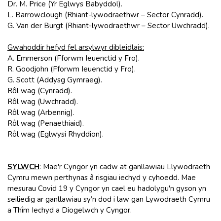
Dr. M. Price (Yr Eglwys Babyddol).
L. Barrowclough (Rhiant-lywodraethwr – Sector Cynradd).
G. Van der Burgt (Rhiant-lywodraethwr – Sector Uwchradd).
Gwahoddir hefyd fel arsylwyr dibleidlais:
A. Emmerson (Fforwm Ieuenctid y Fro).
R. Goodjohn (Fforwm Ieuenctid y Fro).
G. Scott (Addysg Gymraeg).
Rôl wag (Cynradd).
Rôl wag (Uwchradd).
Rôl wag (Arbennig).
Rôl wag (Penaethiaid).
Rôl wag (Eglwysi Rhyddion).
SYLWCH
: Mae'r Cyngor yn cadw at ganllawiau Llywodraeth
Cymru mewn perthynas â risgiau iechyd y cyhoedd. Mae
mesurau Covid 19 y Cyngor yn cael eu hadolygu'n gyson yn
seiliedig ar ganllawiau sy’n dod i law gan Lywodraeth Cymru
a Thîm Iechyd a Diogelwch y Cyngor.