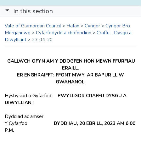
In this section
Vale of Glamorgan Council
>
Hafan
>
Cyngor
>
Cyngor Bro
Morgannwg
>
Cyfarfodydd a chofnodion
>
Craffu - Dysgu a
Diwylliant
>
23-04-20
GALLWCH OFYN AM Y DDOGFEN HON MEWN FFURFIAU
ERAILL.
ER ENGHRAIFFT: FFONT MWY; AR BAPUR LLIW
GWAHANOL.
Hysbysiad o Gyfarfod
PWYLLGOR CRAFFU DYSGU A
DIWYLLIANT
Dyddiad ac amser
Y Cyfarfod
DYDD IAU, 20 EBRILL, 2023 AM 6.00
P.M.