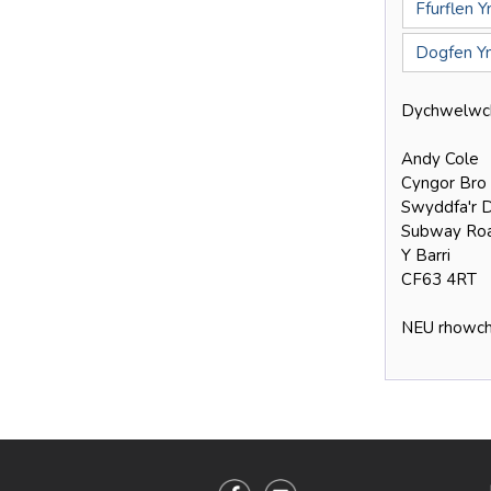
Ffurflen 
Dogfen Ym
Dychwelwch f
Andy Cole
Cyngor Bro
Swyddfa'r 
Subway Ro
Y Barri
CF63 4RT
NEU rhowch y