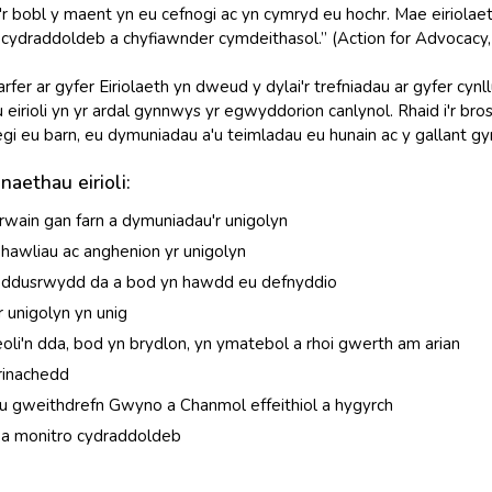
â'r bobl y maent yn eu cefnogi ac yn cymryd eu hochr. Mae eiriol
 cydraddoldeb a chyfiawnder cymdeithasol.” (Action for Advocacy,
fer ar gyfer Eiriolaeth yn dweud y dylai'r trefniadau ar gyfer cynl
irioli yn yr ardal gynnwys yr egwyddorion canlynol. Rhaid i'r bro
gi eu barn, eu dymuniadau a'u teimladau eu hunain ac y gallant gym
aethau eirioli:
rwain gan farn a dymuniadau'r unigolyn
hawliau ac anghenion yr unigolyn
eddusrwydd da a bod yn hawdd eu defnyddio
r unigolyn yn unig
eoli'n dda, bod yn brydlon, yn ymatebol a rhoi gwerth am arian
frinachedd
u gweithdrefn Gwyno a Chanmol effeithiol a hygyrch
a monitro cydraddoldeb