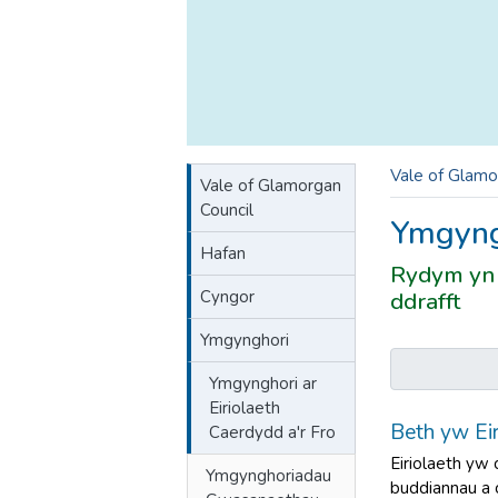
Vale of Glamo
Vale of Glamorgan
Council
Ymgyngh
Hafan
Rydym yn 
Cyngor
ddrafft
Ymgynghori
Ymgynghori ar
Eiriolaeth
Beth yw Eir
Caerdydd a'r Fro
Eiriolaeth yw 
Ymgynghoriadau
buddiannau a 