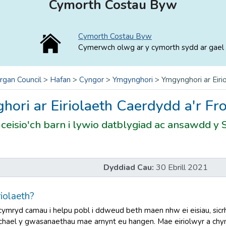
Cymorth Costau Byw
Cymorth Costau Byw
Cymerwch olwg ar y cymorth sydd ar gael 
rgan Council
>
Hafan
>
Cyngor
>
Ymgynghori
>
Ymgynghori ar Eiri
ori ar Eiriolaeth Caerdydd a'r Fr
ceisio'ch barn i lywio datblygiad ac ansawdd y
Dyddiad Cau:
30 Ebrill 2021
iolaeth?
cymryd camau i helpu pobl i ddweud beth maen nhw ei eisiau, sicrh
chael y gwasanaethau mae arnynt eu hangen. Mae eiriolwyr a chyn