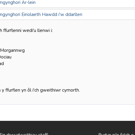
Ymgynghori Ar-lein
gynghori Eiriolaeth Hawdd i'w ddarllen
furflenni wedi'u llenwi i:
 Morgannwg
Dociau
ad
 ffurflen yn ôl i'ch gweithiwr cymorth.