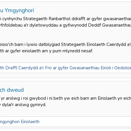
u Ymgynghori
cynhyrchu Strategaeth Ranbarthol ddrafft ar gyfer gwasanaethau ei
cyfrifoldebau a'r dyletswyddau a gyflwynodd Deddf Gwasanaethau
sio'ch barn i lywio datblygiad Strategaeth Eiriolaeth Caerdydd a'r
h ar gyfer eiriolaeth am y pum mlynedd nesaf.
th Drafft Caerdydd a'r Fro ar gyfer Gwasanaethau Eirioli i Oedoli
ich dweud
r arolwg i roi gwybod i ni beth yw eich barn am Eiriolaeth yn eic
y dylai'r arolwg gymryd.
gynghori Eiriolaeth