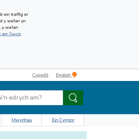
ein traffig er
ud y wefan yn
l y wefan
 am Gwcis
Cyswllt
English
Mwynhau
Ein Cyngor