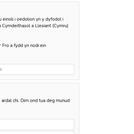
rioli i oedolion yn y dyfodol i
 Cymdeithasol a Llesiant (Cymru)
 Fro a fydd yn nodi ein
on
h ardal chi. Dim ond tua deg munud