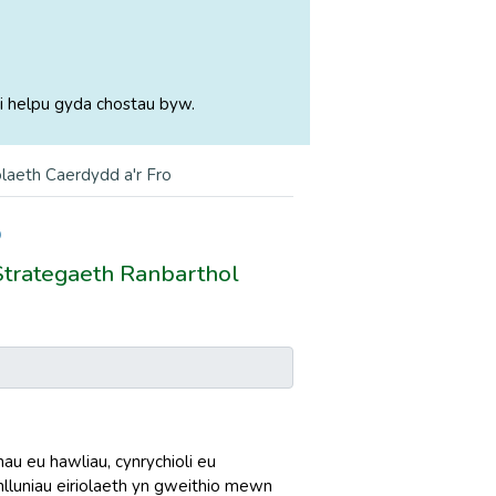
i helpu gyda chostau byw.
olaeth Caerdydd a'r Fro
o
 Strategaeth Ranbarthol
au eu hawliau, cynrychioli eu
lluniau eiriolaeth yn gweithio mewn