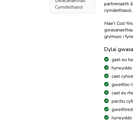
Gwasanaethau
partneriaeth 
Cymdeithasol
cymdeithasol,
Mae'r Cod Ymar
gwasanaethau e
grymuso i fyne
Dylai gwasan
gael eu ha
hyrwyddo 
cael cyho
gweithio i'
cael eu rh
parchu cy
gweithred
hyrwyddo 