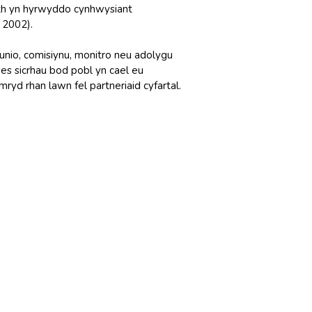
aeth yn hyrwyddo cynhwysiant
 2002).
lunio, comisiynu, monitro neu adolygu
ses sicrhau bod pobl yn cael eu
ryd rhan lawn fel partneriaid cyfartal.