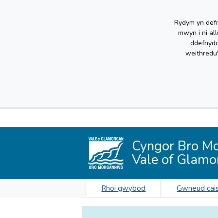
Rydym yn defn
mwyn i ni al
ddefnydd
weithredu
Cyngor Bro M
Vale of Glamo
Rhoi gwybod
Gwneud cai