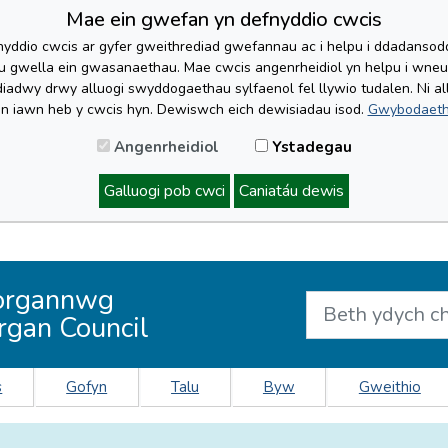
Mae ein gwefan yn defnyddio cwcis
yddio cwcis ar gyfer gweithrediad gwefannau ac i helpu i ddadansoddi 
lu gwella ein gwasanaethau. Mae cwcis angenrheidiol yn helpu i wne
iadwy drwy alluogi swyddogaethau sylfaenol fel llywio tudalen. Ni al
'n iawn heb y cwcis hyn. Dewiswch eich dewisiadau isod.
Gwybodaeth
Angenrheidiol
Ystadegau
Galluogi pob cwci
Caniatáu dewis
organnwg
rgan Council
s
Gofyn
Talu
Byw
Gweithio