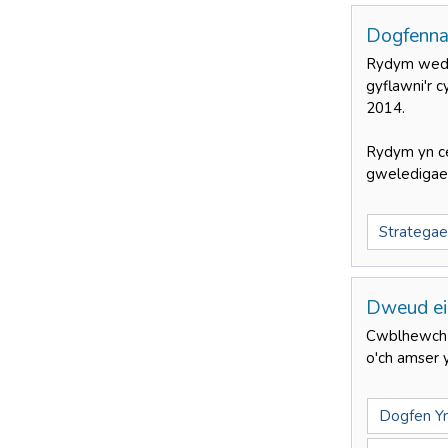
Dogfenna
Rydym wedi 
gyflawni'r 
2014.
Rydym yn cei
gweledigaet
Strategae
Dweud e
Cwblhewch y
o'ch amser 
Dogfen Ym