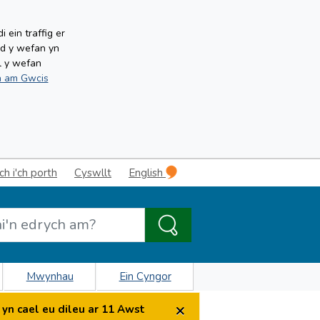
ein traffig er
ud y wefan yn
l y wefan
 am Gwcis
 i'ch porth
Cyswllt
English
Mwynhau
Ein Cyngor
×
yn cael eu dileu ar 11 Awst