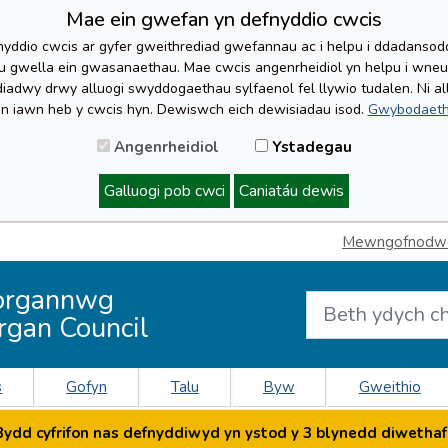
Mae ein gwefan yn defnyddio cwcis
yddio cwcis ar gyfer gweithrediad gwefannau ac i helpu i ddadansoddi 
lu gwella ein gwasanaethau. Mae cwcis angenrheidiol yn helpu i wne
iadwy drwy alluogi swyddogaethau sylfaenol fel llywio tudalen. Ni al
'n iawn heb y cwcis hyn. Dewiswch eich dewisiadau isod.
Gwybodaeth
Angenrheidiol
Ystadegau
Galluogi pob cwci
Caniatáu dewis
Mewngofnodwch
organnwg
rgan Council
s
Gofyn
Talu
Byw
Gweithio
dd cyfrifon nas defnyddiwyd yn ystod y 3 blynedd diwethaf 