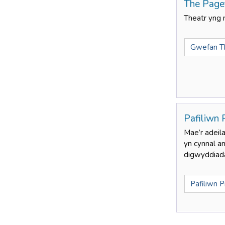
The Pag
Theatr yng 
Gwefan T
Pafiliwn 
Mae’r adeil
yn cynnal a
digwyddiad
Pafiliwn P