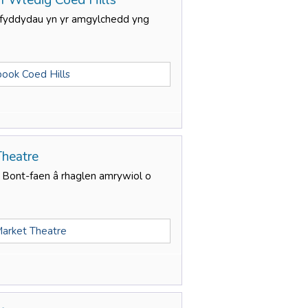
f Wledig Coed Hills
celfyddydau yn yr amgylchedd yng
ook Coed Hills
Theatre
y Bont-faen â rhaglen amrywiol o
arket Theatre