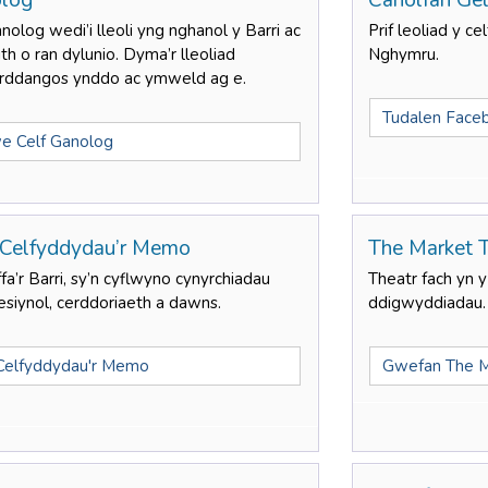
olog
Canolfan Gel
olog wedi’i lleoli yng nghanol y Barri ac
Prif leoliad y 
h o ran dylunio. Dyma’r lleoliad
Nghymru.
 arddangos ynddo ac ymweld ag e.
Tudalen Faceb
e Celf Ganolog
 Celfyddydau’r Memo
The Market 
a’r Barri, sy’n cyflwyno cynyrchiadau
Theatr fach yn 
esiynol, cerddoriaeth a dawns.
ddigwyddiadau.
Celfyddydau'r Memo
Gwefan The M