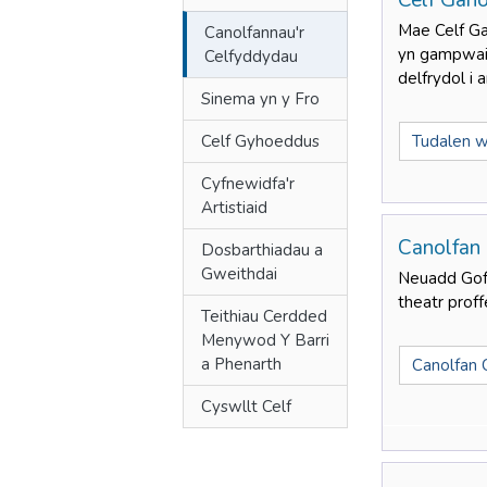
Celf Gan
Mae Celf Gan
Canolfannau'r
yn gampwait
Celfyddydau
delfrydol i
Sinema yn y Fro
Celf Gyhoeddus
Tudalen w
Cyfnewidfa'r
Artistiaid
Canolfan
Dosbarthiadau a
Gweithdai
Neuadd Goff
theatr proff
Teithiau Cerdded
Menywod Y Barri
a Phenarth
Canolfan 
Cyswllt Celf