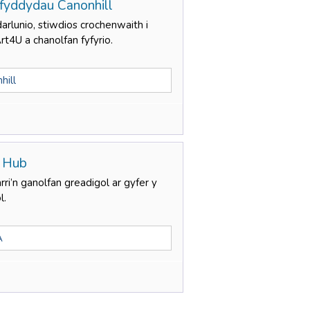
lfyddydau Canonhill
arlunio, stiwdios crochenwaith i
 Art4U a chanolfan fyfyrio.
hill
 Hub
i’n ganolfan greadigol ar gyfer y
l.
A