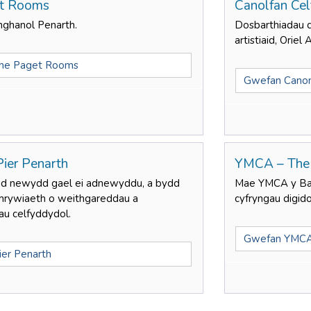
et Rooms
Canolfan Ce
nghanol Penarth.
Dosbarthiadau d
artistiaid, Oriel
he Paget Rooms
Gwefan Canon
Pier Penarth
YMCA – The
ad newydd gael ei adnewyddu, a bydd
Mae YMCA y Barr
mrywiaeth o weithgareddau a
cyfryngau digido
au celfyddydol.
Gwefan YMC
ier Penarth