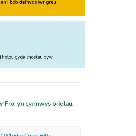
en i bob defnyddiwr greu
i helpu gyda chostau byw.
 Fro, yn cynnwys orielau,