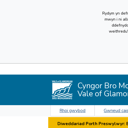
Rydym yn defn
mwyn i ni al
ddefnydd
weithredu
Cyngor Bro M
Vale of Glamo
Rhoi gwybod
Gwneud cai
Diweddariad Porth Preswylwyr: By