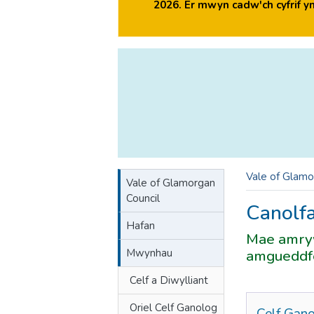
2026. Er mwyn cadw'ch cyfrif 
Vale of Glamo
Vale of Glamorgan
Council
Canolf
Hafan
Mae amryw
Mwynhau
amgueddfe
Celf a Diwylliant
Oriel Celf Ganolog