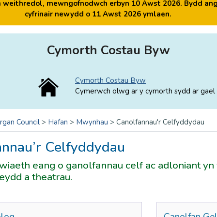
yn weithredol, mewngofnodwch erbyn 10 Awst 2026. Bydd ang
cyfrinair newydd o 11 Awst 2026 ymlaen.
Cymorth Costau Byw
Cymorth Costau Byw
Cymerwch olwg ar y cymorth sydd ar gael 
rgan Council
>
Hafan
>
Mwynhau
>
Canolfannau'r Celfyddydau
annau’r Celfyddydau
iaeth eang o ganolfannau celf ac adloniant yn y
ydd a theatrau.