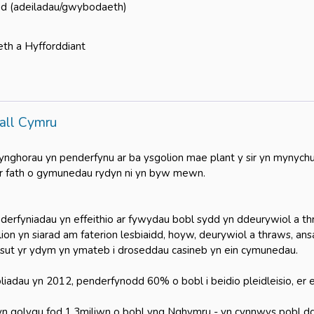
d (adeiladau/gwybodaeth)
eth a Hyfforddiant
all Cymru
ynghorau yn penderfynu ar ba ysgolion mae plant y sir yn mynychu
'r fath o gymunedau rydyn ni yn byw mewn.
derfyniadau yn effeithio ar fywydau bobl sydd yn ddeurywiol a t
lion yn siarad am faterion lesbiaidd, hoyw, deurywiol a thraws, a
 sut yr ydym yn ymateb i droseddau casineb yn ein cymunedau.
oliadau yn 2012, penderfynodd 60% o bobl i beidio pleidleisio, er e
n golygu fod 1.3miliwn o bobl yng Nghymru - yn cynnwys pobl dd