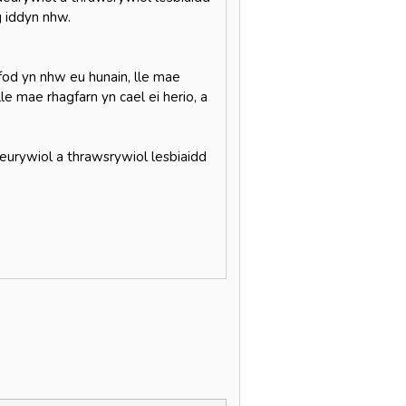
g iddyn nhw.
fod yn nhw eu hunain, lle mae
e mae rhagfarn yn cael ei herio, a
eurywiol a thrawsrywiol lesbiaidd