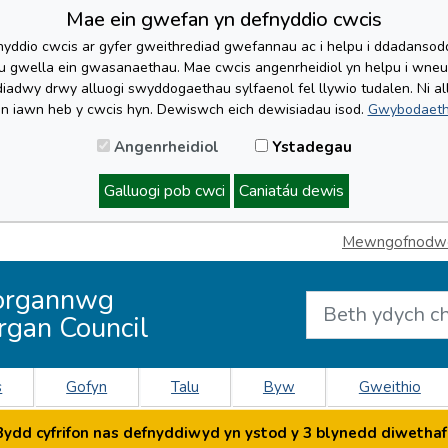
Mae ein gwefan yn defnyddio cwcis
yddio cwcis ar gyfer gweithrediad gwefannau ac i helpu i ddadansoddi 
lu gwella ein gwasanaethau. Mae cwcis angenrheidiol yn helpu i wne
iadwy drwy alluogi swyddogaethau sylfaenol fel llywio tudalen. Ni al
'n iawn heb y cwcis hyn. Dewiswch eich dewisiadau isod.
Gwybodaeth
Angenrheidiol
Ystadegau
Galluogi pob cwci
Caniatáu dewis
Mewngofnodwch
organnwg
rgan Council
s
Gofyn
Talu
Byw
Gweithio
dd cyfrifon nas defnyddiwyd yn ystod y 3 blynedd diwethaf 