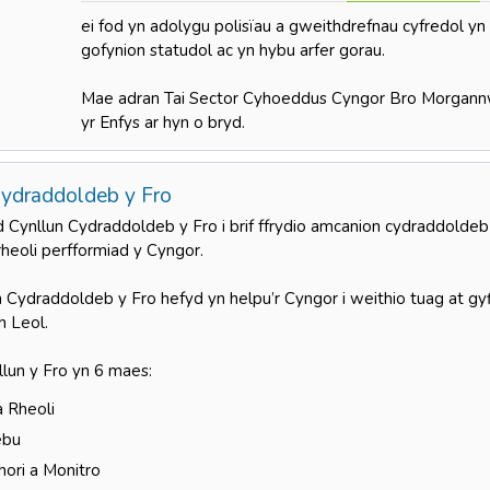
ei fod yn adolygu polisïau a gweithdrefnau cyfredol yn 
gofynion statudol ac yn hybu arfer gorau.
Mae adran Tai Sector Cyhoeddus Cyngor Bro Morgannwg
yr Enfys ar hyn o bryd.
Cydraddoldeb y Fro
Cynllun Cydraddoldeb y Fro i brif ffrydio amcanion cydraddolde
rheoli perfformiad y Cyngor.
 Cydraddoldeb y Fro hefyd yn helpu’r Cyngor i weithio tuag at gy
 Leol.
llun y Fro yn 6 maes:
a Rheoli
ebu
ori a Monitro