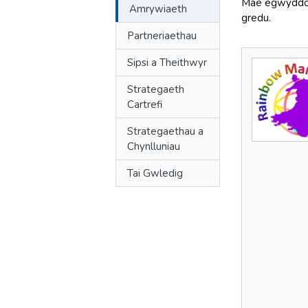
Mae egwyddori
Amrywiaeth
gredu.
Partneriaethau
Sipsi a Theithwyr
Strategaeth
Cartrefi
Strategaethau a
Chynlluniau
Tai Gwledig