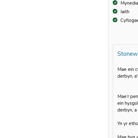
Mynedia
Iaith
Cyfloga
Stonew
Mae ein c
derbyn, a
Mae’r pen
ein hysgo
derbyn, a
Yn yr eth
Mae hyn y