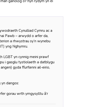
rhan ganolog o’r hyn rydym yn ei
Lywodraeth Cynulliad Cymru ac a
ai Pawb – arwydd o arfer da,
rion a rhwystrau sy’n wynebu
GBT) yng Nghymru.
th LGBT yn cynnig meini prawf
lpu i gasglu tystiolaeth a datblygu
gen) gyda ffurflenni ail-eirio,
 yn dangos:
rfer gorau wrth ymgysylltu â’r