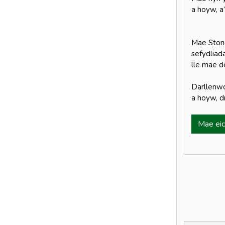
a hoyw, a
Mae Stone
sefydliad
lle mae d
Darllenwc
a hoyw, d
Mae eich