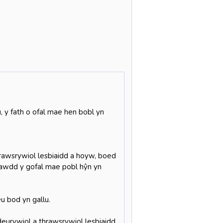
, y fath o ofal mae hen bobl yn
hrawsrywiol lesbiaidd a hoyw, boed
nsawdd y gofal mae pobl hŷn yn
u bod yn gallu.
eurywiol a thrawsrywiol lesbiaidd