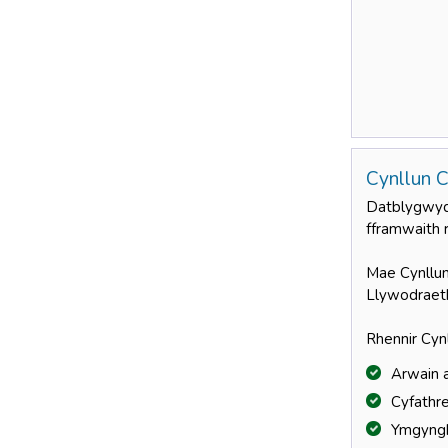
Cynllun 
Datblygwyd 
fframwaith 
Mae Cynllun
Llywodraeth
Rhennir Cyn
Arwain 
Cyfathr
Ymgyngh