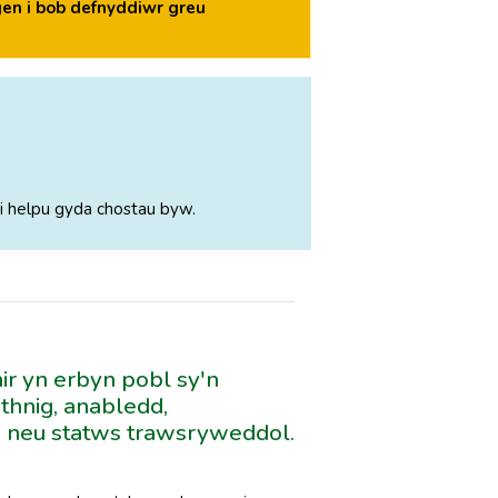
en i bob defnyddiwr greu
i helpu gyda chostau byw.
ir yn erbyn pobl sy'n
ethnig, anabledd,
ed neu statws trawsryweddol.