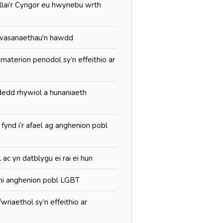
allai’r Cyngor eu hwynebu wrth
 gwasanaethau'n hawdd
materion penodol sy’n effeithio ar
dedd rhywiol a hunaniaeth
fynd i’r afael ag anghenion pobl
l ac yn datblygu ei rai ei hun
loni anghenion pobl LGBT
riaethol sy’n effeithio ar