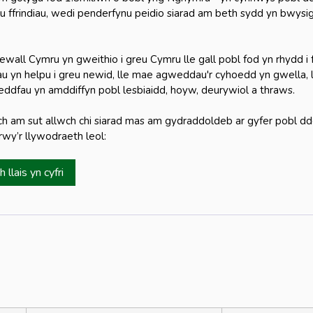
’u ffrindiau, wedi penderfynu peidio siarad am beth sydd yn bwysi
wall Cymru yn gweithio i greu Cymru lle gall pobl fod yn rhydd i 
au yn helpu i greu newid, lle mae agweddau'r cyhoedd yn gwella, ll
eddfau yn amddiffyn pobl lesbiaidd, hoyw, deurywiol a thraws.
h am sut allwch chi siarad mas am gydraddoldeb ar gyfer pobl dd
rwy’r llywodraeth leol:
 llais yn cyfri