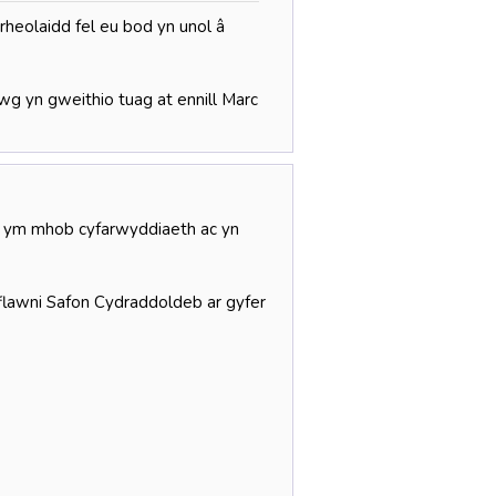
rheolaidd fel eu bod yn unol â
 yn gweithio tuag at ennill Marc
b ym mhob cyfarwyddiaeth ac yn
flawni Safon Cydraddoldeb ar gyfer