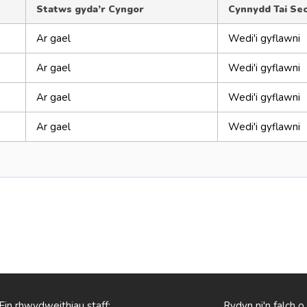
Statws gyda’r Cyngor
Cynnydd Tai Se
Ar gael
Wedi'i gyflawni
Ar gael
Wedi'i gyflawni
Ar gael
Wedi'i gyflawni
Ar gael
Wedi'i gyflawni
Ein rhwydweithiau staff:
Rydyn ni'n falch o