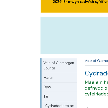
2026. Er mwyn cadw'ch cyfrif 
Vale of Glamo
Vale of Glamorgan
Council
Cydrad
Hafan
Mae ein h
Byw
defnyddio 
cyfeiriade
Tai
Cydraddoldeb ac