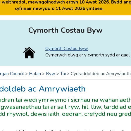
yn weithredol, mewngofnodwch erbyn 10 Awst 2026. Bydd ang
cyfrinair newydd o 11 Awst 2026 ymlaen.
Cymorth Costau Byw
Cymorth Costau Byw
Cymerwch olwg ar y cymorth sydd ar gael 
rgan Council
>
Hafan
>
Byw
>
Tai
>
Cydraddoldeb ac Amrywiaeth
doldeb ac Amrywiaeth
adran tai wedi ymrwymo i sicrhau na wahaniaeth
gwasanaethau tai ar sail ryw, hil, lliw, tarddiad 
dd rhywiol, dewis iaith, oedran, crefydd neu gr