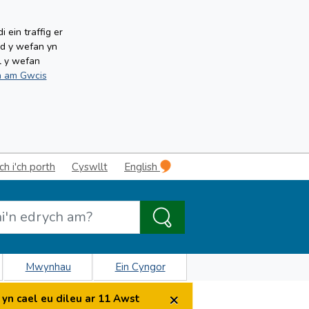
ein traffig er
ud y wefan yn
l y wefan
 am Gwcis
 i'ch porth
Cyswllt
English
Mwynhau
Ein Cyngor
×
yn cael eu dileu ar 11 Awst