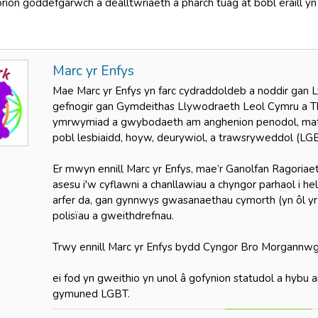
on goddefgarwch a dealltwriaeth a pharch tuag at bobl eraill yn 
Marc yr Enfys
Mae Marc yr Enfys yn farc cydraddoldeb a noddir gan 
gefnogir gan Gymdeithas Llywodraeth Leol Cymru a Th
ymrwymiad a gwybodaeth am anghenion penodol, mate
pobl lesbiaidd, hoyw, deurywiol, a trawsryweddol (L
Er mwyn ennill Marc yr Enfys, mae’r Ganolfan Ragoriae
asesu i'w cyflawni a chanllawiau a chyngor parhaol i he
arfer da, gan gynnwys gwasanaethau cymorth (yn ôl yr an
polisïau a gweithdrefnau.
Trwy ennill Marc yr Enfys bydd Cyngor Bro Morgannwg
ei fod yn gweithio yn unol â gofynion statudol a hybu a
gymuned LGBT.