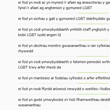
ei fod yn nodi ac yn myned i’r afael ag anawsterau y g
fynd i’r afael ag anghenion y gymuned LGBT
ei fod yn sicrhau y gall y gymuned LGBT ddefnyddio
ei fod yn codi ymwybyddiaeth ymhlith staff ynghylch y 
bobl LGBT sydd angen tŷ
ei fod yn dechrau monitro gwasanaethau o ran cyfeiria
rhywedd
ei fod yn codi ymwybyddiaeth o faterion penodol wrth 
LGBT trwy arfer rheoli da
ei fod yn manteisio ar fodelau cyfredol o arfer effeithio
ei fod yn nodi ffyrdd arloesol newydd o weithio i fod
ei fod yn gwbl ymwybodol o’r holl fframweithiau deddfw
wasanaethau