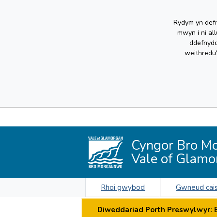
Rydym yn defn
mwyn i ni al
ddefnydd
weithredu
Cyngor Bro M
Vale of Glamo
Rhoi gwybod
Gwneud cai
Diweddariad Porth Preswylwyr: By