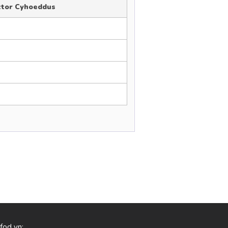
ctor Cyhoeddus
 fod yn: