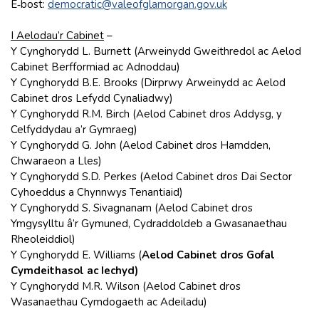
E‑bost:
democratic@valeofglamorgan.gov.uk
I Aelodau’r Cabinet
–
Y Cynghorydd L. Burnett (Arweinydd Gweithredol ac Aelod
Cabinet Berfformiad ac Adnoddau)
Y Cynghorydd B.E. Brooks (Dirprwy Arweinydd ac Aelod
Cabinet dros Lefydd Cynaliadwy)
Y Cynghorydd R.M. Birch (Aelod Cabinet dros Addysg, y
Celfyddydau a’r Gymraeg)
Y Cynghorydd G. John (Aelod Cabinet dros Hamdden,
Chwaraeon a Lles)
Y Cynghorydd S.D. Perkes (Aelod Cabinet dros Dai Sector
Cyhoeddus a Chynnwys Tenantiaid)
Y Cynghorydd S. Sivagnanam (Aelod Cabinet dros
Ymgysylltu â’r Gymuned, Cydraddoldeb a Gwasanaethau
Rheoleiddiol)
Y Cynghorydd E. Williams (
Aelod Cabinet dros Gofal
Cymdeithasol ac Iechyd)
Y Cynghorydd M.R. Wilson (Aelod Cabinet dros
Wasanaethau Cymdogaeth ac Adeiladu)