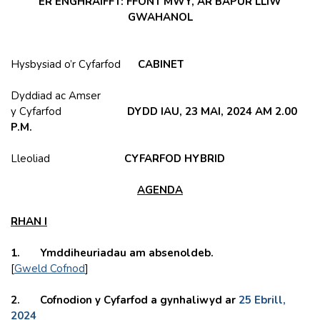
ER ENGHRAIFFT: FFONT MWY, AR BAPUR LLIW
GWAHANOL
Hysbysiad o’r Cyfarfod
CABINET
Dyddiad ac Amser
y Cyfarfod
DYDD IAU, 23 MAI, 2024 AM 2.00
P.M.
Lleoliad
CYFARFOD HYBRID
AGENDA
RHAN I
1.
Ymddiheuriadau am absenoldeb.
[
Gweld Cofnod
]
2. Cofnodion y Cyfarfod a gynhaliwyd ar
25 Ebrill,
2024