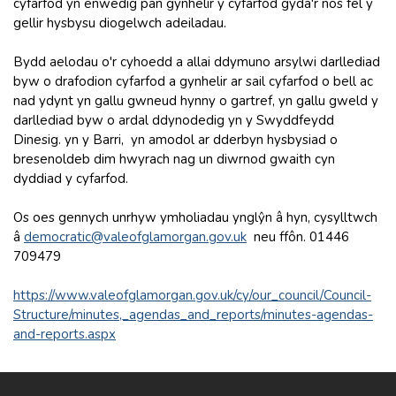
cyfarfod yn enwedig pan gynhelir y cyfarfod gyda'r nos fel y
gellir hysbysu diogelwch adeiladau.
Bydd aelodau o'r cyhoedd a allai ddymuno arsylwi darllediad
byw o drafodion cyfarfod a gynhelir ar sail cyfarfod o bell ac
nad ydynt yn gallu gwneud hynny o gartref, yn gallu gweld y
darllediad byw o ardal ddynodedig yn y Swyddfeydd
Dinesig. yn y Barri, yn amodol ar dderbyn hysbysiad o
bresenoldeb dim hwyrach nag un diwrnod gwaith cyn
dyddiad y cyfarfod.
Os oes gennych unrhyw ymholiadau ynglŷn â hyn, cysylltwch
â
democratic@valeofglamorgan.gov.uk
neu ffôn. 01446
709479
https://www.valeofglamorgan.gov.uk/cy/our_council/Council-
Structure/minutes,_agendas_and_reports/minutes-agendas-
and-reports.aspx