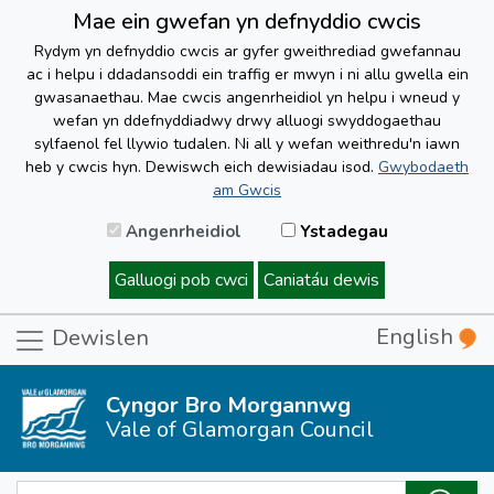
Mae ein gwefan yn defnyddio cwcis
Rydym yn defnyddio cwcis ar gyfer gweithrediad gwefannau
ac i helpu i ddadansoddi ein traffig er mwyn i ni allu gwella ein
gwasanaethau. Mae cwcis angenrheidiol yn helpu i wneud y
wefan yn ddefnyddiadwy drwy alluogi swyddogaethau
sylfaenol fel llywio tudalen. Ni all y wefan weithredu'n iawn
heb y cwcis hyn. Dewiswch eich dewisiadau isod.
Gwybodaeth
am Gwcis
Angenrheidiol
Ystadegau
Galluogi pob cwci
Caniatáu dewis
English
Dewislen
Cyngor Bro Morgannwg
Vale of Glamorgan Council