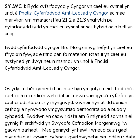
SYLWCH
: Bydd cyfarfodydd y Cyngor yn cael eu cynnal yn
unol â
Pholisi Cyfarfodydd Aml-Leoliad y Cyngor
ac mae
manylion ym mharagraffau 21.2 a 21.3 ynghylch pa
gyfarfodydd fydd yn cael eu cynnal ar sail hybrid ac o bell yn
unig.
Bydd cyfarfodydd Cyngor Bro Morgannwg hefyd yn cael eu
ffrydio'n fyw, ac eithrio pan fo materion Rhan II yn cael eu
hystyried yn llwyr neu'n rhannol, yn unol â Pholisi
Cyfarfodydd Aml-Leoliad y Cyngor.
Os ydych chi'n cymryd rhan, mae hyn yn golygu eich bod chi'n
cael eich recordio'n weledol ac mewn sain gyda'r cyfarfod yn
cael ei ddarlledu ar y rhyngrwyd. Gwneir hyn at ddibenion
cefnogi a hyrwyddo ymgysylltiad democrataidd a budd y
cyhoedd. Byddwn yn cadw'r data am 6 mlynedd ac yna’n ei
gynnig i’r archifydd yn Swyddfa Cofnodion Morgannwg i’w
gadw’n barhaol. Mae gennych yr hawl i wneud cais i gael
mynediad at, cywiro, cyfyngu, gwrthwynebu neu ddileu’r data