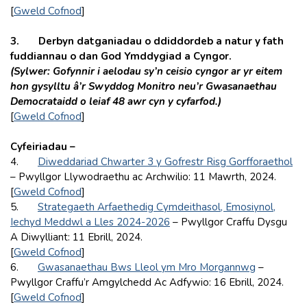
[
Gweld Cofnod
]
3. Derbyn datganiadau o ddiddordeb a natur y fath
fuddiannau o dan God Ymddygiad a Cyngor.
(Sylwer: Gofynnir i aelodau sy’n ceisio cyngor ar yr eitem
hon gysylltu â’r
Swyddog Monitro neu’r Gwasanaethau
Democrataidd o leiaf 48 awr cyn y cyfarfod.)
[
Gweld Cofnod
]
Cyfeiriadau –
4.
Diweddariad Chwarter 3 y Gofrestr Risg Gorfforaethol
– Pwyllgor Llywodraethu ac Archwilio: 11 Mawrth, 2024.
[
Gweld Cofnod
]
5.
Strategaeth Arfaethedig Cymdeithasol, Emosiynol,
Iechyd Meddwl a Lles 2024-2026
– Pwyllgor Craffu Dysgu
A Diwylliant: 11 Ebrill, 2024.
[
Gweld Cofnod
]
6.
Gwasanaethau Bws Lleol ym Mro Morgannwg
–
Pwyllgor Craffu’r Amgylchedd Ac Adfywio: 16 Ebrill, 2024.
[
Gweld Cofnod
]