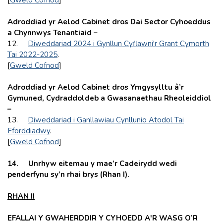
Adroddiad yr Aelod Cabinet dros Dai Sector Cyhoeddus
a Chynnwys Tenantiaid –
12.
Diweddariad 2024 i Gynllun Cyflawni'r Grant Cymorth
Tai 2022-2025
.
[
Gweld Cofnod
]
Adroddiad yr
Aelod Cabinet dros Ymgysylltu â’r
Gymuned, Cydraddoldeb a Gwasanaethau Rheoleiddiol
–
13.
Diweddariad i Ganllawiau Cynllunio Atodol Tai
Fforddiadwy
.
[
Gweld Cofnod
]
14. Unrhyw eitemau y mae’r Cadeirydd wedi
penderfynu sy’n rhai brys (Rhan I).
RHAN II
EFALLAI Y GWAHERDDIR Y CYHOEDD A'R WASG O’R