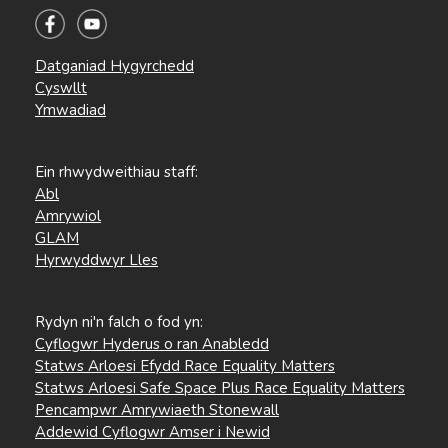
Datganiad Hygyrchedd
Cyswllt
Ymwadiad
Ein rhwydweithiau staff:
Abl
Amrywiol
GLAM
Hyrwyddwyr Lles
Rydyn ni'n falch o fod yn:
Cyflogwr Hyderus o ran Anabledd
Statws Arloesi Efydd Race Equality Matters
Statws Arloesi Safe Space Plus Race Equality Matters
Pencampwr Amrywiaeth Stonewall
Addewid Cyflogwr Amser i Newid