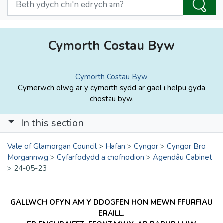
Cymorth Costau Byw
Cymorth Costau Byw
Cymerwch olwg ar y cymorth sydd ar gael i helpu gyda
chostau byw.
In this section
Vale of Glamorgan Council
>
Hafan
>
Cyngor
>
Cyngor Bro
Morgannwg
>
Cyfarfodydd a chofnodion
>
Agendâu Cabinet
>
24-05-23
GALLWCH OFYN AM Y DDOGFEN HON MEWN FFURFIAU
ERAILL.