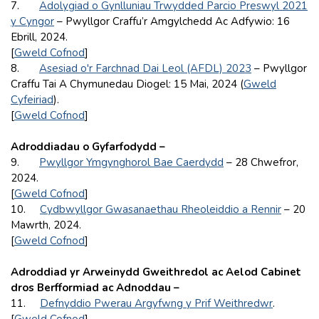
7.
Adolygiad o Gynlluniau Trwydded Parcio Preswyl 2021
y Cyngor
– Pwyllgor Craffu’r Amgylchedd Ac Adfywio: 16
Ebrill, 2024.
[
Gweld Cofnod
]
8.
Asesiad o'r Farchnad Dai Leol (AFDL) 2023
– Pwyllgor
Craffu Tai A Chymunedau Diogel: 15 Mai, 2024 (
Gweld
Cyfeiriad
).
[
Gweld Cofnod
]
Adroddiadau o Gyfarfodydd –
9.
Pwyllgor Ymgynghorol Bae Caerdydd
– 28 Chwefror,
2024.
[
Gweld Cofnod
]
10.
Cydbwyllgor Gwasanaethau Rheoleiddio a Rennir
– 20
Mawrth, 2024.
[
Gweld Cofnod
]
Adroddiad yr Arweinydd Gweithredol ac Aelod Cabinet
dros Berfformiad ac Adnoddau –
11.
Defnyddio Pwerau Argyfwng y Prif Weithredwr
.
[
Gweld Cofnod
]