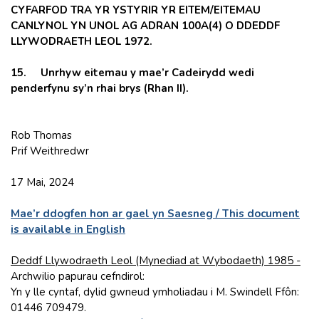
CYFARFOD TRA YR YSTYRIR YR EITEM/EITEMAU
CANLYNOL YN UNOL AG ADRAN 100A(4) O DDEDDF
LLYWODRAETH LEOL 1972.
15. Unrhyw eitemau y mae’r Cadeirydd wedi
penderfynu sy’n rhai brys (Rhan II).
Rob Thomas
Prif Weithredwr
17 Mai, 2024
Mae’r ddogfen hon ar gael yn Saesneg / This document
is available in English
Deddf Llywodraeth Leol (Mynediad at Wybodaeth) 1985 -
Archwilio papurau cefndirol:
Yn y lle cyntaf, dylid gwneud ymholiadau i M. Swindell Ffôn:
01446 709479.