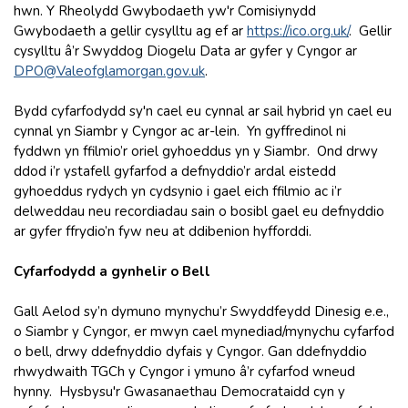
hwn. Y Rheolydd Gwybodaeth yw'r Comisiynydd
Gwybodaeth a gellir cysylltu ag ef ar
https://ico.org.uk
/
. Gellir
cysylltu â’r Swyddog Diogelu Data ar gyfer y Cyngor ar
DPO@Valeofglamorgan.gov.uk
.
Bydd cyfarfodydd sy'n cael eu cynnal ar sail hybrid yn cael eu
cynnal yn Siambr y Cyngor ac ar-lein. Yn gyffredinol ni
fyddwn yn ffilmio’r oriel gyhoeddus yn y Siambr. Ond drwy
ddod i’r ystafell gyfarfod a defnyddio’r ardal eistedd
gyhoeddus rydych yn cydsynio i gael eich ffilmio ac i’r
delweddau neu recordiadau sain o bosibl gael eu defnyddio
ar gyfer ffrydio’n fyw neu at ddibenion hyfforddi.
Cyfarfodydd a gynhelir o Bell
Gall Aelod sy’n dymuno mynychu’r Swyddfeydd Dinesig e.e.,
o Siambr y Cyngor, er mwyn cael mynediad/mynychu cyfarfod
o bell, drwy ddefnyddio dyfais y Cyngor. Gan ddefnyddio
rhwydwaith TGCh y Cyngor i ymuno â’r cyfarfod wneud
hynny. Hysbysu'r Gwasanaethau Democrataidd cyn y