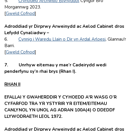
5.
Crynodeb Archwilio Blynyddol
Cyngor Bro
Morgannwg 2023.
[
Gweld Cofnod
]
Adroddiad yr Dirprwy Arweinydd ac Aelod Cabinet dros
Lefydd Cynaliadwy
–
6.
Cynnig i Waredu Llain o Dir yn Ardal Arloesi
, Glannau'r
Barri.
[
Gweld Cofnod
]
7. Unrhyw eitemau y mae’r Cadeirydd wedi
penderfynu sy’n rhai brys (Rhan I).
RHAN II
EFALLAI Y GWAHERDDIR Y CYHOEDD A'R WASG O’R
CYFARFOD TRA YR YSTYRIR YR EITEM/EITEMAU
CANLYNOL YN UNOL AG ADRAN 100A(4) O DDEDDF
LLYWODRAETH LEOL 1972.
Adroddiad yr Dirprwy Arweinydd ac Aelod Cabinet dros