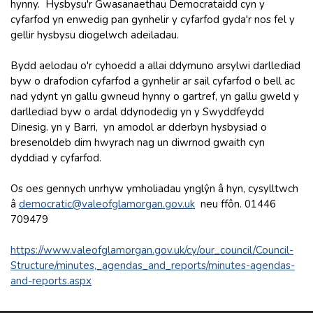
hynny. Hysbysu'r Gwasanaethau Democrataidd cyn y
cyfarfod yn enwedig pan gynhelir y cyfarfod gyda'r nos fel y
gellir hysbysu diogelwch adeiladau.
Bydd aelodau o'r cyhoedd a allai ddymuno arsylwi darllediad
byw o drafodion cyfarfod a gynhelir ar sail cyfarfod o bell ac
nad ydynt yn gallu gwneud hynny o gartref, yn gallu gweld y
darllediad byw o ardal ddynodedig yn y Swyddfeydd
Dinesig. yn y Barri, yn amodol ar dderbyn hysbysiad o
bresenoldeb dim hwyrach nag un diwrnod gwaith cyn
dyddiad y cyfarfod.
Os oes gennych unrhyw ymholiadau ynglŷn â hyn, cysylltwch
â
democratic@valeofglamorgan.gov.uk
neu ffôn. 01446
709479
https://www.valeofglamorgan.gov.uk/cy/our_council/Council-
Structure/minutes,_agendas_and_reports/minutes-agendas-
and-reports.aspx