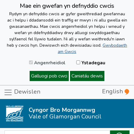
Mae ein gwefan yn defnyddio cwcis
Rydym yn defnyddio cwcis ar gyfer gweithrediad gwefannau
ac i helpu i ddadansoddi ein traffig er mwyn i ni allu gwella ein
gwasanaethau. Mae cwcis angenrheidiol yn helpu i wneud y
wefan yn ddefnyddiadwy drwy alluogi swyddogaethau
sylfaenol fel llywio tudalen. Ni all y wefan weithredu'n iawn
heb y cwcis hyn. Dewiswch eich dewisiadau isod.
Gwybodaeth
am Gwcis
Angenrheidiol
Ystadegau
Galluogi pob cwci
Caniatáu dewis
English
Dewislen
Cyngor Bro Morgannwg
Vale of Glamorgan Council