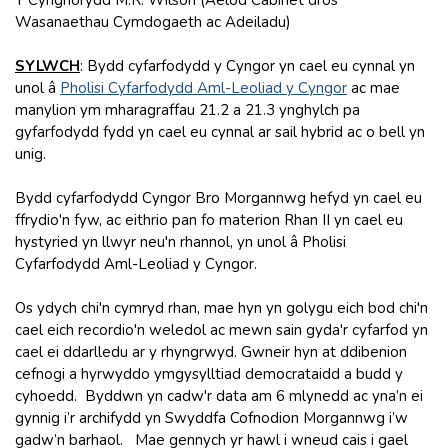
Wasanaethau Cymdogaeth ac Adeiladu)
SYLWCH
: Bydd cyfarfodydd y Cyngor yn cael eu cynnal yn
unol â
Pholisi Cyfarfodydd Aml-Leoliad y Cyngor
ac mae
manylion ym mharagraffau 21.2 a 21.3 ynghylch pa
gyfarfodydd fydd yn cael eu cynnal ar sail hybrid ac o bell yn
unig.
Bydd cyfarfodydd Cyngor Bro Morgannwg hefyd yn cael eu
ffrydio'n fyw, ac eithrio pan fo materion Rhan II yn cael eu
hystyried yn llwyr neu'n rhannol, yn unol â Pholisi
Cyfarfodydd Aml-Leoliad y Cyngor.
Os ydych chi'n cymryd rhan, mae hyn yn golygu eich bod chi'n
cael eich recordio'n weledol ac mewn sain gyda'r cyfarfod yn
cael ei ddarlledu ar y rhyngrwyd. Gwneir hyn at ddibenion
cefnogi a hyrwyddo ymgysylltiad democrataidd a budd y
cyhoedd. Byddwn yn cadw'r data am 6 mlynedd ac yna’n ei
gynnig i’r archifydd yn Swyddfa Cofnodion Morgannwg i’w
gadw’n barhaol. Mae gennych yr hawl i wneud cais i gael