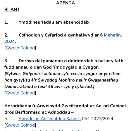
AGENDA
RHAN I
1.
Ymddiheuriadau am absenoldeb.
2. Cofnodion y Cyfarfod a gynhaliwyd ar
6 Mehefin,
2024
.
[
Gweld Cofnod
]
3. Derbyn datganiadau o ddiddordeb a natur y fath
fuddiannau o dan God Ymddygiad a Cyngor.
(Sylwer: Gofynnir i aelodau sy’n ceisio cyngor ar yr eitem
hon gysylltu â’r
Swyddog Monitro neu’r Gwasanaethau
Democrataidd o leiaf 48 awr cyn y cyfarfod.)
[
Gweld Cofnod
]
Adroddiadau’r Arweinydd Gweithredol ac Aelod Cabinet
dros Berfformiad ac Adnoddau –
4.
Adroddiad Absenoldeb Salwch
Ch4 2023/2024.
[
Gweld Cofnod
]