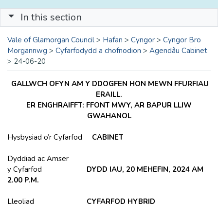
In this section
Vale of Glamorgan Council
>
Hafan
>
Cyngor
>
Cyngor Bro
Morgannwg
>
Cyfarfodydd a chofnodion
>
Agendâu Cabinet
>
24-06-20
GALLWCH OFYN AM Y DDOGFEN HON MEWN FFURFIAU
ERAILL.
ER ENGHRAIFFT: FFONT MWY, AR BAPUR LLIW
GWAHANOL
Hysbysiad o’r Cyfarfod
CABINET
Dyddiad ac Amser
y Cyfarfod
DYDD IAU, 20 MEHEFIN, 2024 AM
2.00 P.M.
Lleoliad
CYFARFOD HYBRID