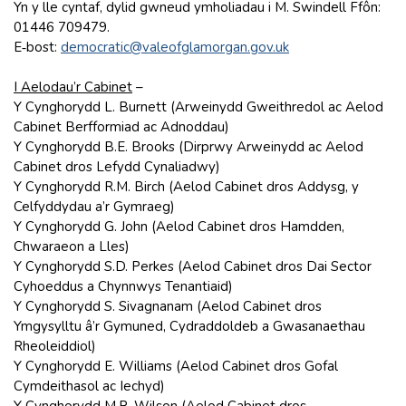
Yn y lle cyntaf, dylid gwneud ymholiadau i M. Swindell Ffôn:
01446 709479.
E‑bost:
democratic@valeofglamorgan.gov.uk
I Aelodau’r Cabinet
–
Y Cynghorydd L. Burnett (Arweinydd Gweithredol ac Aelod
Cabinet Berfformiad ac Adnoddau)
Y Cynghorydd B.E. Brooks (Dirprwy Arweinydd ac Aelod
Cabinet dros Lefydd Cynaliadwy)
Y Cynghorydd R.M. Birch (Aelod Cabinet dros Addysg, y
Celfyddydau a’r Gymraeg)
Y Cynghorydd G. John (Aelod Cabinet dros Hamdden,
Chwaraeon a Lles)
Y Cynghorydd S.D. Perkes (Aelod Cabinet dros Dai Sector
Cyhoeddus a Chynnwys Tenantiaid)
Y Cynghorydd S. Sivagnanam (Aelod Cabinet dros
Ymgysylltu â’r Gymuned, Cydraddoldeb a Gwasanaethau
Rheoleiddiol)
Y Cynghorydd E. Williams (Aelod Cabinet dros Gofal
Cymdeithasol ac Iechyd)
Y Cynghorydd M.R. Wilson (Aelod Cabinet dros