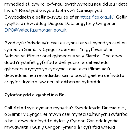
mynediad at, cywiro, cyfyngu, gwrthwynebu neu ddileu’r data
hwn. Y Rheolydd Gwybodaeth yw'r Comisiynydd
Gwybodaeth a gellir cysylltu ag ef ar
https://ico.org.uk
/
. Gellir
cysylltu â’r Swyddog Diogelu Data ar gyfer y Cyngor ar
DPO@Valeofglamorgan.gov.uk
.
Bydd cyfarfodydd sy'n cael eu cynnal ar sail hybrid yn cael eu
cynnal yn Siambr y Cyngor ac ar-lein. Yn gyffredinol ni
fyddwn yn ffilmio’r oriel gyhoeddus yn y Siambr. Ond drwy
ddod i’r ystafell gyfarfod a defnyddio’r ardal eistedd
gyhoeddus rydych yn cydsynio i gael eich ffilmio ac i’r
delweddau neu recordiadau sain o bosibl gael eu defnyddio
ar gyfer ffrydio’n fyw neu at ddibenion hyfforddi.
Cyfarfodydd a gynhelir o Bell
Gall Aelod sy’n dymuno mynychu’r Swyddfeydd Dinesig e.e.,
o Siambr y Cyngor, er mwyn cael mynediad/mynychu cyfarfod
o bell, drwy ddefnyddio dyfais y Cyngor. Gan ddefnyddio
rhwydwaith TGCh y Cyngor i ymuno â’r cyfarfod wneud