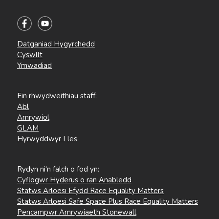
Datganiad Hygyrchedd
Cyswllt
Ymwadiad
Ein rhwydweithiau staff:
Abl
Amrywiol
GLAM
Hyrwyddwyr Lles
Rydyn ni'n falch o fod yn:
Cyflogwr Hyderus o ran Anabledd
Statws Arloesi Efydd Race Equality Matters
Statws Arloesi Safe Space Plus Race Equality Matters
Pencampwr Amrywiaeth Stonewall