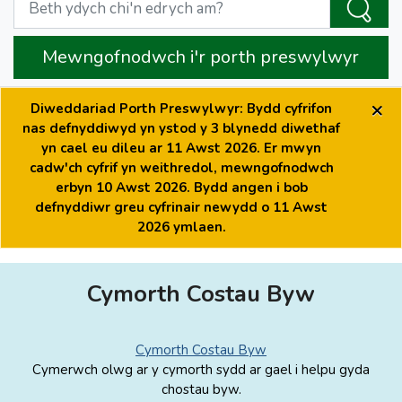
Mewngofnodwch i'r porth preswylwyr
×
Diweddariad Porth Preswylwyr: Bydd cyfrifon
nas defnyddiwyd yn ystod y 3 blynedd diwethaf
yn cael eu dileu ar 11 Awst 2026. Er mwyn
cadw'ch cyfrif yn weithredol, mewngofnodwch
erbyn 10 Awst 2026. Bydd angen i bob
defnyddiwr greu cyfrinair newydd o 11 Awst
2026 ymlaen.
Cymorth Costau Byw
Cymorth Costau Byw
Cymerwch olwg ar y cymorth sydd ar gael i helpu gyda
chostau byw.