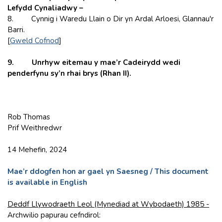
Lefydd Cynaliadwy
–
8. Cynnig i Waredu Llain o Dir yn Ardal Arloesi, Glannau'r
Barri.
[
Gweld Cofnod
]
9. Unrhyw eitemau y mae’r Cadeirydd wedi
penderfynu sy’n rhai brys (Rhan II).
Rob Thomas
Prif Weithredwr
14 Mehefin, 2024
Mae’r ddogfen hon ar gael yn Saesneg / This document
is available in English
Deddf Llywodraeth Leol (Mynediad at Wybodaeth) 1985 -
Archwilio papurau cefndirol: