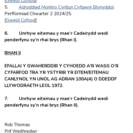
[
Gweld Cofnod
]
5.
Adroddiad Monitro Cynllun Cyflawni Blynyddol
:
Perfformiad Chwarter 2 2024/25.
[
Gweld Cofnod
]
6. Unrhyw eitemau y mae’r Cadeirydd wedi
penderfynu sy’n rhai brys (Rhan I).
RHAN II
EFALLAI Y GWAHERDDIR Y CYHOEDD A'R WASG O’R
CYFARFOD TRA YR YSTYRIR YR EITEM/EITEMAU
CANLYNOL YN UNOL AG ADRAN 100A(4) O DDEDDF
LLYWODRAETH LEOL 1972.
7. Unrhyw eitemau y mae’r Cadeirydd wedi
penderfynu sy’n rhai brys (Rhan II).
Rob Thomas
Prif Weithredwr