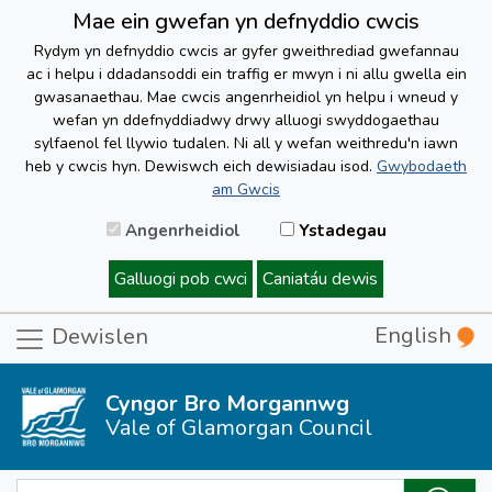
Mae ein gwefan yn defnyddio cwcis
Rydym yn defnyddio cwcis ar gyfer gweithrediad gwefannau
ac i helpu i ddadansoddi ein traffig er mwyn i ni allu gwella ein
gwasanaethau. Mae cwcis angenrheidiol yn helpu i wneud y
wefan yn ddefnyddiadwy drwy alluogi swyddogaethau
sylfaenol fel llywio tudalen. Ni all y wefan weithredu'n iawn
heb y cwcis hyn. Dewiswch eich dewisiadau isod.
Gwybodaeth
am Gwcis
Angenrheidiol
Ystadegau
Galluogi pob cwci
Caniatáu dewis
English
Dewislen
Cyngor Bro Morgannwg
Vale of Glamorgan Council