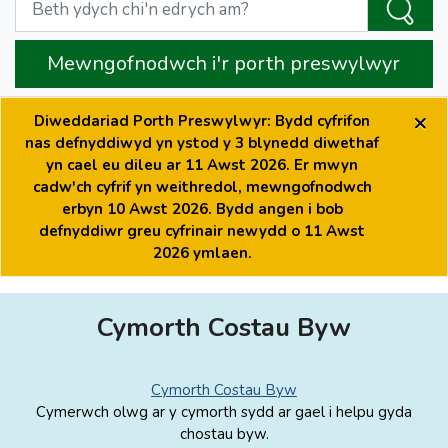
Mewngofnodwch i'r porth preswylwyr
×
Diweddariad Porth Preswylwyr: Bydd cyfrifon
nas defnyddiwyd yn ystod y 3 blynedd diwethaf
yn cael eu dileu ar 11 Awst 2026. Er mwyn
cadw'ch cyfrif yn weithredol, mewngofnodwch
erbyn 10 Awst 2026. Bydd angen i bob
defnyddiwr greu cyfrinair newydd o 11 Awst
2026 ymlaen.
Cymorth Costau Byw
Cymorth Costau Byw
Cymerwch olwg ar y cymorth sydd ar gael i helpu gyda
chostau byw.