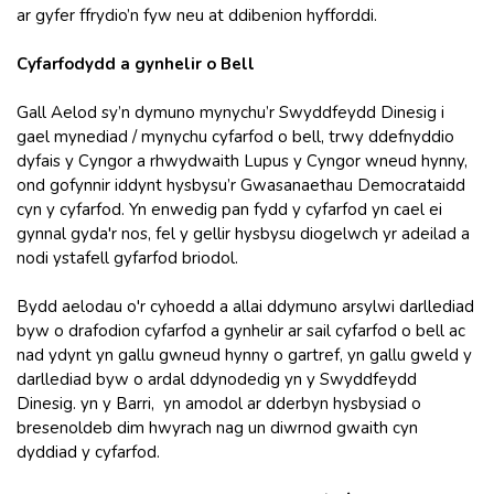
ar gyfer ffrydio’n fyw neu at ddibenion hyfforddi.
Cyfarfodydd a gynhelir o Bell
Gall Aelod sy’n dymuno mynychu’r Swyddfeydd Dinesig i
gael mynediad / mynychu cyfarfod o bell, trwy ddefnyddio
dyfais y Cyngor a rhwydwaith Lupus y Cyngor wneud hynny,
ond gofynnir iddynt hysbysu’r Gwasanaethau Democrataidd
cyn y cyfarfod. Yn enwedig pan fydd y cyfarfod yn cael ei
gynnal gyda'r nos, fel y gellir hysbysu diogelwch yr adeilad a
nodi ystafell gyfarfod briodol.
Bydd aelodau o'r cyhoedd a allai ddymuno arsylwi darllediad
byw o drafodion cyfarfod a gynhelir ar sail cyfarfod o bell ac
nad ydynt yn gallu gwneud hynny o gartref, yn gallu gweld y
darllediad byw o ardal ddynodedig yn y Swyddfeydd
Dinesig. yn y Barri, yn amodol ar dderbyn hysbysiad o
bresenoldeb dim hwyrach nag un diwrnod gwaith cyn
dyddiad y cyfarfod.