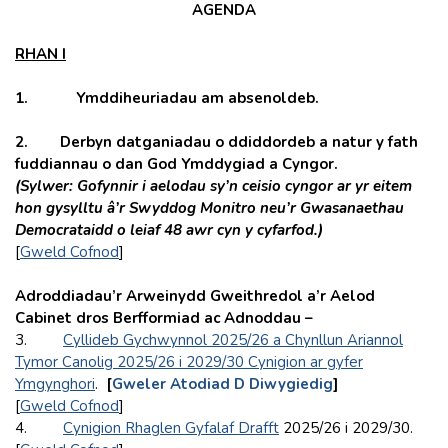
AGENDA
RHAN I
1.
Ymddiheuriadau am absenoldeb.
2. Derbyn datganiadau o ddiddordeb a natur y fath
fuddiannau o dan God Ymddygiad a Cyngor.
(Sylwer: Gofynnir i aelodau sy’n ceisio cyngor ar yr eitem
hon gysylltu â’r
Swyddog Monitro neu’r Gwasanaethau
Democrataidd o leiaf 48 awr cyn y cyfarfod.)
[
Gweld Cofnod
]
Adroddiadau’r Arweinydd Gweithredol a’r Aelod
Cabinet dros Berfformiad ac Adnoddau –
3.
Cyllideb Gychwynnol 2025/26 a Chynllun Ariannol
Tymor Canolig 2025/26 i 2029/30 Cynigion ar gyfer
Ymgynghori
.
[
Gweler Atodiad D Diwygiedig
]
[
Gweld Cofnod
]
4.
Cynigion Rhaglen Gyfalaf Drafft
2025/26 i 2029/30.