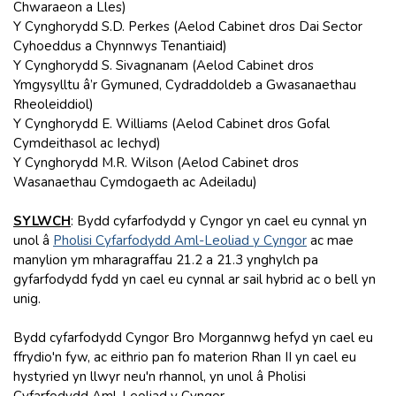
Chwaraeon a Lles)
Y Cynghorydd S.D. Perkes (Aelod Cabinet dros Dai Sector
Cyhoeddus a Chynnwys Tenantiaid)
Y Cynghorydd S. Sivagnanam (Aelod Cabinet dros
Ymgysylltu â’r Gymuned, Cydraddoldeb a Gwasanaethau
Rheoleiddiol)
Y Cynghorydd E. Williams (Aelod Cabinet dros Gofal
Cymdeithasol ac Iechyd)
Y Cynghorydd M.R. Wilson (Aelod Cabinet dros
Wasanaethau Cymdogaeth ac Adeiladu)
SYLWCH
: Bydd cyfarfodydd y Cyngor yn cael eu cynnal yn
unol â
Pholisi Cyfarfodydd Aml-Leoliad y Cyngor
ac mae
manylion ym mharagraffau 21.2 a 21.3 ynghylch pa
gyfarfodydd fydd yn cael eu cynnal ar sail hybrid ac o bell yn
unig.
Bydd cyfarfodydd Cyngor Bro Morgannwg hefyd yn cael eu
ffrydio'n fyw, ac eithrio pan fo materion Rhan II yn cael eu
hystyried yn llwyr neu'n rhannol, yn unol â Pholisi
Cyfarfodydd Aml-Leoliad y Cyngor.