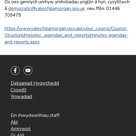
Os oes gennych unrhyw ymholiadau ynglŷn â hyn, cysylltwch
â
democratic@valeofglamorgan.gov.uk
neu ffôn. 01446
709479
https://www.valeofglamorgan.gov.uk/cy/our_council/Council-
Structure/minutes,_agendas_and_reports/minutes-agendas-
and-reports.aspx
Datganiad Hygyrchedd
Cyswllt
Ymwadiad
Ein rhwydweithiau staff:
Abl
Amrywiol
GLAM