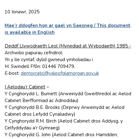
10 Ionawr, 2025
Mae’r ddogfen hon ar gael yn Saesneg / This document
is available in English
Deddf Llywodraeth Leol (Mynediad at Wybodaeth) 1985 -
Archwilio papurau cefndirol:
Yn y lle cyntaf, dylid gwneud ymholiadau i
M. Swindell Ffôn: 01446 709479.
E‑bost:
democratic@valeofglamorgan.gov.uk
I Aelodau’r Cabinet
–
Y Cynghorydd L. Burnett (Arweinydd Gweithredol ac Aelod
Cabinet Berfformiad ac Adnoddau)
Y Cynghorydd B.E. Brooks (Dirprwy Arweinydd ac Aelod
Cabinet dros Lefydd Cynaliadwy)
Y Cynghorydd R.M. Birch (Aelod Cabinet dros Addysg, y
Celfyddydau a’r Gymraeg)
Y Cynghorydd G. John (Aelod Cabinet dros Hamdden,