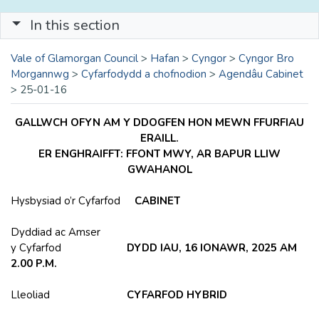
In this section
Vale of Glamorgan Council
>
Hafan
>
Cyngor
>
Cyngor Bro
Morgannwg
>
Cyfarfodydd a chofnodion
>
Agendâu Cabinet
>
25-01-16
GALLWCH OFYN AM Y DDOGFEN HON MEWN FFURFIAU
ERAILL.
ER ENGHRAIFFT: FFONT MWY, AR BAPUR LLIW
GWAHANOL
Hysbysiad o’r Cyfarfod
CABINET
Dyddiad ac Amser
y Cyfarfod
DYDD IAU, 16 IONAWR, 2025 AM
2.00 P.M.
Lleoliad
CYFARFOD HYBRID