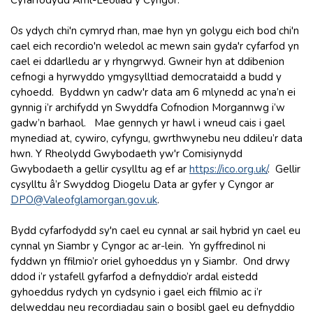
Os ydych chi'n cymryd rhan, mae hyn yn golygu eich bod chi'n
cael eich recordio'n weledol ac mewn sain gyda'r cyfarfod yn
cael ei ddarlledu ar y rhyngrwyd. Gwneir hyn at ddibenion
cefnogi a hyrwyddo ymgysylltiad democrataidd a budd y
cyhoedd. Byddwn yn cadw'r data am 6 mlynedd ac yna’n ei
gynnig i’r archifydd yn Swyddfa Cofnodion Morgannwg i’w
gadw’n barhaol. Mae gennych yr hawl i wneud cais i gael
mynediad at, cywiro, cyfyngu, gwrthwynebu neu ddileu’r data
hwn. Y Rheolydd Gwybodaeth yw'r Comisiynydd
Gwybodaeth a gellir cysylltu ag ef ar
https://ico.org.uk
/
. Gellir
cysylltu â’r Swyddog Diogelu Data ar gyfer y Cyngor ar
DPO@Valeofglamorgan.gov.uk
.
Bydd cyfarfodydd sy'n cael eu cynnal ar sail hybrid yn cael eu
cynnal yn Siambr y Cyngor ac ar-lein. Yn gyffredinol ni
fyddwn yn ffilmio’r oriel gyhoeddus yn y Siambr. Ond drwy
ddod i’r ystafell gyfarfod a defnyddio’r ardal eistedd
gyhoeddus rydych yn cydsynio i gael eich ffilmio ac i’r
delweddau neu recordiadau sain o bosibl gael eu defnyddio