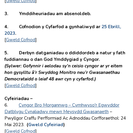
[
Gweld Cofnod
]
3.
Ymddiheuriadau am absenoldeb.
4. Cofnodion y Cyfarfod a gynhaliwyd ar
25 Ebrill,
2023
.
[
Gweld Cofnod
]
5.
Derbyn datganiadau o ddiddordeb a natur y fath
fuddiannau o dan God Ymddygiad y Cyngor.
(Sylwer: Gofynnir i aelodau sy’n ceisio cyngor ar yr eitem
hon gysylltu â’r Swyddog Monitro neu’r Gwasanaethau
Democrataidd o leiaf 48 awr cyn y cyfarfod.)
[
Gweld Cofnod
]
Cyfeiriadau –
6.
Cyngor Bro Morgannwg – Cymhwyso'r Egwyddor
Datblygu Cynaliadwy mewn Meysydd Gwasanaeth
–
Pwyllgor Craffu Perfformiad Ac Adnoddau Corfforaethol: 24
Mai 2023.
(
Gweld Cyfeiriad
)
[
Gweld Cofnod
]