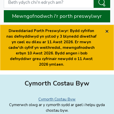
Mewngofnodwch i'r porth preswylwyr
×
Diweddariad Porth Preswylwyr: Bydd cyfrifon
nas defnyddiwyd yn ystod y 3 blynedd diwethaf
yn cael eu dileu ar 11 Awst 2026. Er mwyn
cadw'ch cyfrif yn weithredol, mewngofnodwch
erbyn 10 Awst 2026. Bydd angen i bob
defnyddiwr greu cyfrinair newydd o 11 Awst
2026 ymlaen.
Cymorth Costau Byw
Cymorth Costau Byw
Cymerwch olwg ar y cymorth sydd ar gael i helpu gyda
chostau byw.