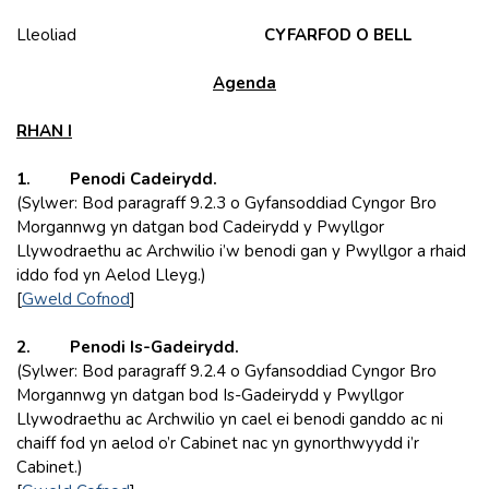
Lleoliad
CYFARFOD O BELL
Agenda
RHAN I
1. Penodi Cadeirydd.
(Sylwer: Bod paragraff 9.2.3 o Gyfansoddiad Cyngor Bro
Morgannwg yn datgan bod Cadeirydd y Pwyllgor
Llywodraethu ac Archwilio i’w benodi gan y Pwyllgor a rhaid
iddo fod yn Aelod Lleyg.)
[
Gweld Cofnod
]
2. Penodi Is-Gadeirydd.
(Sylwer: Bod paragraff 9.2.4 o Gyfansoddiad Cyngor Bro
Morgannwg yn datgan bod Is-Gadeirydd y Pwyllgor
Llywodraethu ac Archwilio yn cael ei benodi ganddo ac ni
chaiff fod yn aelod o’r Cabinet nac yn gynorthwyydd i’r
Cabinet.)