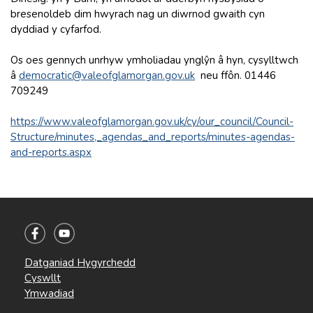
bresenoldeb dim hwyrach nag un diwrnod gwaith cyn
dyddiad y cyfarfod.
Os oes gennych unrhyw ymholiadau ynglŷn â hyn, cysylltwch
â
democratic@valeofglamorgan.gov.uk
neu ffôn. 01446
709249
https://www.valeofglamorgan.gov.uk/cy/our_council/Council-
Structure/minutes,_agendas_and_reports/minutes-agendas-
and-reports.aspx
Datganiad Hygyrchedd
Cyswllt
Ymwadiad