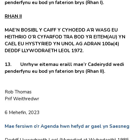
penderfynu eu bod yn faterion brys (Rhan I).
RHAN II
MAE’N BOSIBL Y CAIFF Y CYHOEDD A’R WASG EU
HEITHRIO O’R CYFARFOD TRA BOD YR EITEM(AU) YN
CAEL EU HYSTYRIED YN UNOL AG ADRAN 100a(4)
DEDDF LLYWODRAETH LEOL 1972.
13.
Unrhyw eitemau eraill mae’r Cadeirydd wedi
penderfynu eu bod yn faterion brys (Rhan II).
Rob Thomas
Prif Weithredwr
6 Mehefin, 2023
Mae fersiwn o’r Agenda hwn hefyd ar gael yn Saesneg
Deddf Llywodraeth Leol (Mynediad at Wybodaeth) 1985