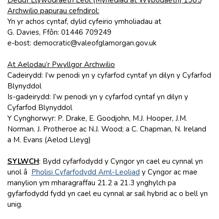
Archwilio papurau cefndirol:
Yn yr achos cyntaf, dylid cyfeirio ymholiadau at
G. Davies, Ffôn: 01446 709249
e-bost: democratic@valeofglamorgan.gov.uk
At Aelodau’r Pwyllgor Archwilio
Cadeirydd: I’w penodi yn y cyfarfod cyntaf yn dilyn y Cyfarfod
Blynyddol
Is-gadeirydd: I’w penodi yn y cyfarfod cyntaf yn dilyn y
Cyfarfod Blynyddol
Y Cynghorwyr: P. Drake, E. Goodjohn, M.J. Hooper, J.M.
Norman. J. Protheroe ac N.J. Wood; a C. Chapman, N. Ireland
a M. Evans (Aelod Lleyg)
SYLWCH
: Bydd cyfarfodydd y Cyngor yn cael eu cynnal yn
unol â
Pholisi Cyfarfodydd Aml-Leoliad
y Cyngor ac mae
manylion ym mharagraffau 21.2 a 21.3 ynghylch pa
gyfarfodydd fydd yn cael eu cynnal ar sail hybrid ac o bell yn
unig.