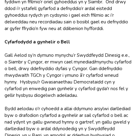
fyddwn yn ffilmio’r oriel gyhoeddus yn y Siambr. Ond drwy
ddod i’r ystafell gyfarfod a defnyddio’r ardal eistedd
gyhoeddus rydych yn cydsynio i gael eich ffilmio ac i’r
delweddau neu recordiadau sain o bosibl gael eu defnyddio
ar gyfer ffrydio’n fyw neu at ddibenion hyfforddi.
Cyfarfodydd a gynhelir o Bell
Gall Aelod sy’n dymuno mynychu’r Swyddfeydd Dinesig e.e.,
o Siambr y Cyngor, er mwyn cael mynediad/mynychu cyfarfod
o bell, drwy ddefnyddio dyfais y Cyngor. Gan ddefnyddio
rhwydwaith TGCh y Cyngor i ymuno â’r cyfarfod wneud
hynny. Hysbysu'r Gwasanaethau Democrataidd cyn y
cyfarfod yn enwedig pan gynhelir y cyfarfod gyda'r nos fel y
gellir hysbysu diogelwch adeiladau.
Bydd aelodau o'r cyhoedd a allai ddymuno arsylwi darllediad
byw o drafodion cyfarfod a gynhelir ar sail cyfarfod o bell ac
nad ydynt yn gallu gwneud hynny o gartref, yn gallu gweld y
darllediad byw o ardal ddynodedig yn y Swyddfeydd
Dinesig. yn y Barri, yn amodol ar dderbyn hysbysiad o