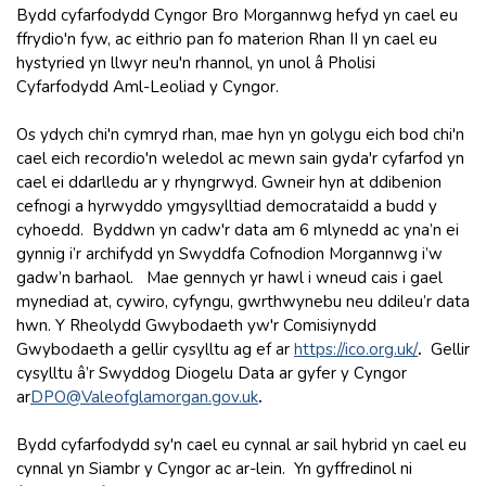
Bydd cyfarfodydd Cyngor Bro Morgannwg hefyd yn cael eu
ffrydio'n fyw, ac eithrio pan fo materion Rhan II yn cael eu
hystyried yn llwyr neu'n rhannol, yn unol â Pholisi
Cyfarfodydd Aml-Leoliad y Cyngor.
Os ydych chi'n cymryd rhan, mae hyn yn golygu eich bod chi'n
cael eich recordio'n weledol ac mewn sain gyda'r cyfarfod yn
cael ei ddarlledu ar y rhyngrwyd. Gwneir hyn at ddibenion
cefnogi a hyrwyddo ymgysylltiad democrataidd a budd y
cyhoedd. Byddwn yn cadw'r data am 6 mlynedd ac yna’n ei
gynnig i’r archifydd yn Swyddfa Cofnodion Morgannwg i’w
gadw’n barhaol. Mae gennych yr hawl i wneud cais i gael
mynediad at, cywiro, cyfyngu, gwrthwynebu neu ddileu’r data
hwn. Y Rheolydd Gwybodaeth yw'r Comisiynydd
Gwybodaeth a gellir cysylltu ag ef ar
https://ico.org.uk
/
.
Gellir
cysylltu â’r Swyddog Diogelu Data ar gyfer y Cyngor
ar
DPO@Valeofglamorgan.gov.uk
.
Bydd cyfarfodydd sy'n cael eu cynnal ar sail hybrid yn cael eu
cynnal yn Siambr y Cyngor ac ar-lein. Yn gyffredinol ni