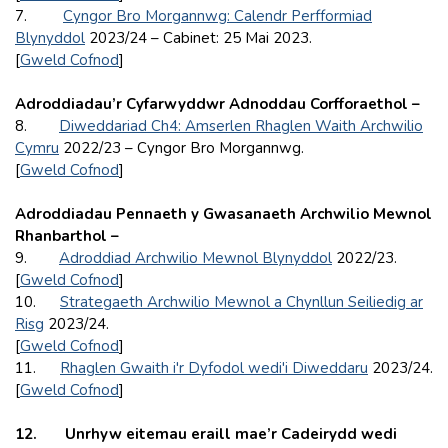
7.
Cyngor Bro Morgannwg: Calendr Perfformiad
Blynyddol
2023/24 – Cabinet: 25 Mai 2023.
[
Gweld Cofnod
]
Adroddiadau’r Cyfarwyddwr Adnoddau Corfforaethol –
8.
Diweddariad Ch4: Amserlen Rhaglen Waith Archwilio
Cymru
2022/23 – Cyngor Bro Morgannwg.
[
Gweld Cofnod
]
Adroddiadau Pennaeth y Gwasanaeth Archwilio Mewnol
Rhanbarthol –
9.
Adroddiad Archwilio Mewnol Blynyddol
2022/23.
[
Gweld Cofnod
]
10.
Strategaeth Archwilio Mewnol a Chynllun Seiliedig ar
Risg
2023/24.
[
Gweld Cofnod
]
11.
Rhaglen Gwaith i'r Dyfodol wedi'i Diweddaru
2023/24.
[
Gweld Cofnod
]
12.
Unrhyw eitemau eraill mae’r Cadeirydd wedi