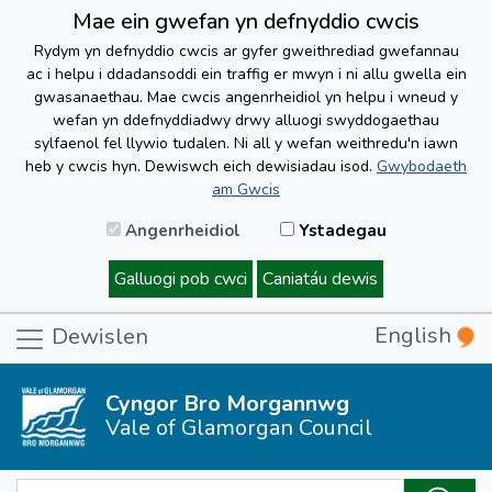
Mae ein gwefan yn defnyddio cwcis
Rydym yn defnyddio cwcis ar gyfer gweithrediad gwefannau
ac i helpu i ddadansoddi ein traffig er mwyn i ni allu gwella ein
gwasanaethau. Mae cwcis angenrheidiol yn helpu i wneud y
wefan yn ddefnyddiadwy drwy alluogi swyddogaethau
sylfaenol fel llywio tudalen. Ni all y wefan weithredu'n iawn
heb y cwcis hyn. Dewiswch eich dewisiadau isod.
Gwybodaeth
am Gwcis
Angenrheidiol
Ystadegau
Galluogi pob cwci
Caniatáu dewis
English
Dewislen
Cyngor Bro Morgannwg
Vale of Glamorgan Council