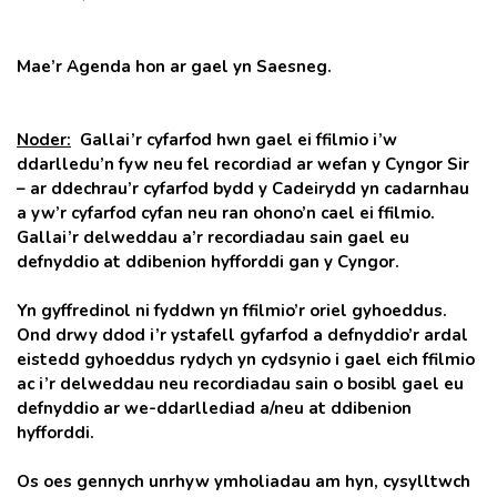
Mae’r Agenda hon ar gael yn Saesneg.
Noder:
Gallai’r cyfarfod hwn gael ei ffilmio i’w
ddarlledu’n fyw neu fel recordiad ar wefan y Cyngor Sir
– ar ddechrau’r cyfarfod bydd y Cadeirydd yn cadarnhau
a yw’r cyfarfod cyfan neu ran ohono’n cael ei ffilmio.
Gallai’r delweddau a’r recordiadau sain gael eu
defnyddio at ddibenion hyfforddi gan y Cyngor.
Yn gyffredinol ni fyddwn yn ffilmio’r oriel gyhoeddus.
Ond drwy ddod i’r ystafell gyfarfod a defnyddio’r ardal
eistedd gyhoeddus rydych yn cydsynio i gael eich ffilmio
ac i’r delweddau neu recordiadau sain o bosibl gael eu
defnyddio ar we-ddarllediad a/neu at ddibenion
hyfforddi.
Os oes gennych unrhyw ymholiadau am hyn, cysylltwch