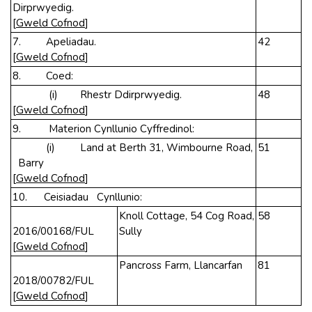
Dirprwyedig.
[
Gweld Cofnod
]
7. Apeliadau.
42
[
Gweld Cofnod
]
8. Coed:
(i) Rhestr Ddirprwyedig.
48
[
Gweld Cofnod
]
9. Materion Cynllunio Cyffredinol:
(i) Land at Berth 31, Wimbourne Road,
51
Barry
[
Gweld Cofnod
]
10. Ceisiadau Cynllunio:
Knoll Cottage, 54 Cog Road,
58
2016/00168/FUL
Sully
[
Gweld Cofnod
]
Pancross Farm, Llancarfan
81
2018/00782/FUL
[
Gweld Cofnod
]