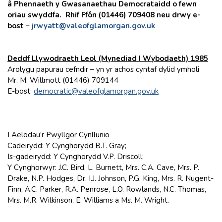
â Phennaeth y Gwasanaethau Democrataidd o fewn
oriau swyddfa. Rhif Ffôn (01446) 709408 neu drwy e-
bost –
jrwyatt@valeofglamorgan.gov.uk
Deddf Llywodraeth Leol (Mynediad I Wybodaeth) 1985
Arolygu papurau cefndir – yn yr achos cyntaf dylid ymholi
Mr. M. Willmott (01446) 709144
E-bost:
democratic@valeofglamorgan.gov.uk
I Aelodau’r Pwyllgor Cynllunio
Cadeirydd: Y Cynghorydd B.T. Gray;
Is-gadeirydd: Y Cynghorydd V.P. Driscoll;
Y Cynghorwyr: J.C. Bird, L. Burnett, Mrs. C.A. Cave, Mrs. P.
Drake, N.P. Hodges, Dr. I.J. Johnson, P.G. King, Mrs. R. Nugent-
Finn, A.C. Parker, R.A. Penrose, L.O. Rowlands, N.C. Thomas,
Mrs. M.R. Wilkinson, E. Williams a Ms. M. Wright.