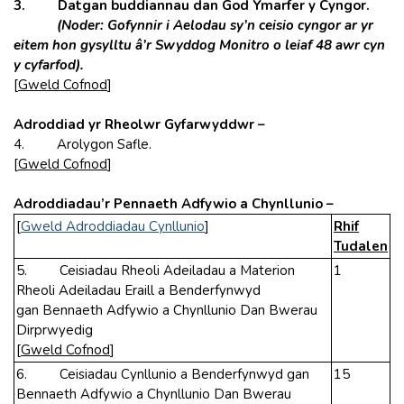
3. Datgan buddiannau dan God Ymarfer y Cyngor.
(Noder: Gofynnir i Aelodau sy’n ceisio cyngor ar yr
eitem hon gysylltu â’r Swyddog Monitro o leiaf 48 awr cyn
y cyfarfod).
[
Gweld Cofnod
]
Adroddiad yr Rheolwr Gyfarwyddwr –
4. Arolygon Safle.
[
Gweld Cofnod
]
Adroddiadau’r Pennaeth Adfywio a Chynllunio –
[
Gweld Adroddiadau Cynllunio
]
Rhif
Tudalen
5. Ceisiadau Rheoli Adeiladau a Materion
1
Rheoli Adeiladau Eraill a Benderfynwyd
gan Bennaeth Adfywio a Chynllunio Dan Bwerau
Dirprwyedig
[
Gweld Cofnod
]
6. Ceisiadau Cynllunio a Benderfynwyd gan
15
Bennaeth Adfywio a Chynllunio Dan Bwerau