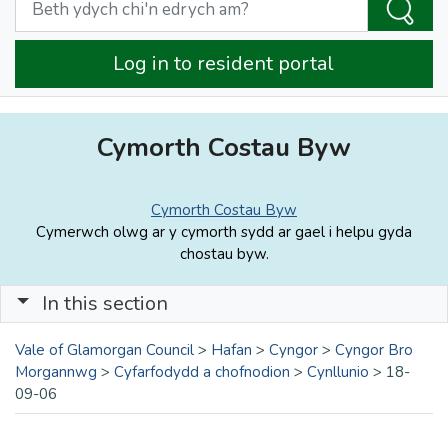
Log in to resident portal
Cymorth Costau Byw
Cymorth Costau Byw
Cymerwch olwg ar y cymorth sydd ar gael i helpu gyda
chostau byw.
In this section
Vale of Glamorgan Council
>
Hafan
>
Cyngor
>
Cyngor Bro
Morgannwg
>
Cyfarfodydd a chofnodion
>
Cynllunio
>
18-
09-06