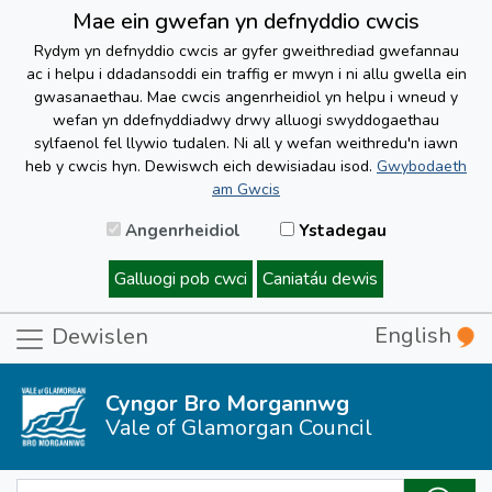
Mae ein gwefan yn defnyddio cwcis
Rydym yn defnyddio cwcis ar gyfer gweithrediad gwefannau
ac i helpu i ddadansoddi ein traffig er mwyn i ni allu gwella ein
gwasanaethau. Mae cwcis angenrheidiol yn helpu i wneud y
wefan yn ddefnyddiadwy drwy alluogi swyddogaethau
sylfaenol fel llywio tudalen. Ni all y wefan weithredu'n iawn
heb y cwcis hyn. Dewiswch eich dewisiadau isod.
Gwybodaeth
am Gwcis
Angenrheidiol
Ystadegau
Galluogi pob cwci
Caniatáu dewis
English
Dewislen
Cyngor Bro Morgannwg
Vale of Glamorgan Council