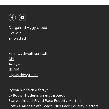
Datganiad Hygyrchedd
Cyswllt
Ymwadiad
Ein rhwydweithiau staff:
Abl
Amrywiol
GLAM
Hyrwyddwyr Lles
Rydyn ni'n falch o fod yn:
Cyflogwr Hyderus o ran Anabledd
Statws Arloesi Efydd Race Equality Matters
Statws Arloesi Safe Space Plus Race Equality Matters