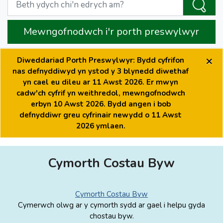
Mewngofnodwch i'r porth preswylwyr
×
Diweddariad Porth Preswylwyr: Bydd cyfrifon
nas defnyddiwyd yn ystod y 3 blynedd diwethaf
yn cael eu dileu ar 11 Awst 2026. Er mwyn
cadw'ch cyfrif yn weithredol, mewngofnodwch
erbyn 10 Awst 2026. Bydd angen i bob
defnyddiwr greu cyfrinair newydd o 11 Awst
2026 ymlaen.
Cymorth Costau Byw
Cymorth Costau Byw
Cymerwch olwg ar y cymorth sydd ar gael i helpu gyda
chostau byw.