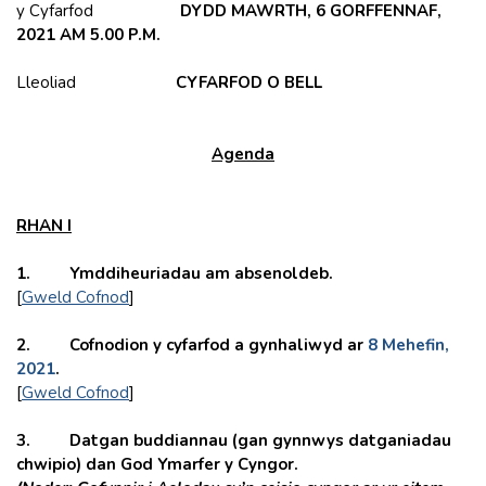
y Cyfarfod
DYDD MAWRTH, 6 GORFFENNAF,
2021 AM 5.00 P.M.
Lleoliad
CYFARFOD O BELL
Agenda
RHAN I
1.
Ymddiheuriadau am absenoldeb.
[
Gweld Cofnod
]
2.
Cofnodion y cyfarfod a gynhaliwyd ar
8 Mehefin,
2021
.
[
Gweld Cofnod
]
3. Datgan buddiannau (gan gynnwys datganiadau
chwipio) dan God Ymarfer y Cyngor.