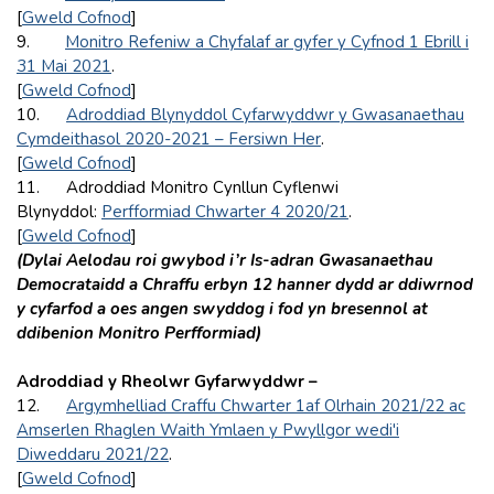
[
Gweld Cofnod
]
9.
Monitro Refeniw a Chyfalaf ar gyfer y Cyfnod 1 Ebrill i
31 Mai 2021
.
[
Gweld Cofnod
]
10.
Adroddiad Blynyddol Cyfarwyddwr y Gwasanaethau
Cymdeithasol 2020-2021 – Fersiwn Her
.
[
Gweld Cofnod
]
11. Adroddiad Monitro Cynllun Cyflenwi
Blynyddol:
Perfformiad Chwarter 4 2020/21
.
[
Gweld Cofnod
]
(Dylai Aelodau roi gwybod i’r Is-adran Gwasanaethau
Democrataidd a Chraffu erbyn 12
hanner dydd ar ddiwrnod
y cyfarfod a oes angen swyddog i fod yn bresennol at
ddibenion Monitro Perfformiad)
Adroddiad y Rheolwr Gyfarwyddwr –
12.
Argymhelliad Craffu Chwarter 1af Olrhain 2021/22 ac
Amserlen Rhaglen Waith Ymlaen y Pwyllgor wedi'i
Diweddaru 2021/22
.
[
Gweld Cofnod
]