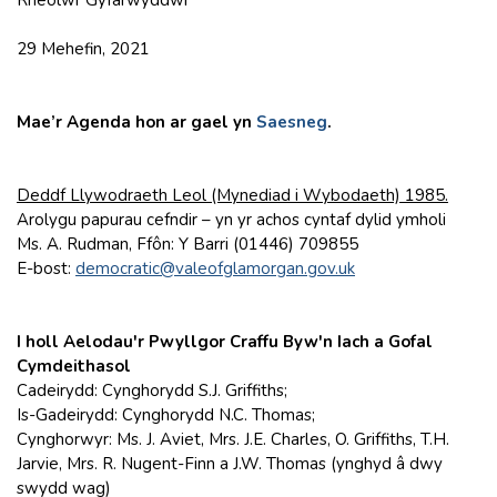
29 Mehefin, 2021
Mae’r Agenda hon ar gael yn
Saesneg
.
Deddf Llywodraeth Leol (Mynediad i Wybodaeth) 1985.
Arolygu papurau cefndir – yn yr achos cyntaf dylid ymholi
Ms. A. Rudman, Ffôn: Y Barri (01446) 709855
E-bost:
democratic@valeofglamorgan.gov.uk
I holl Aelodau'r Pwyllgor Craffu Byw'n Iach a Gofal
Cymdeithasol
Cadeirydd: Cynghorydd S.J. Griffiths;
Is-Gadeirydd: Cynghorydd N.C. Thomas;
Cynghorwyr: Ms. J. Aviet, Mrs. J.E. Charles, O. Griffiths, T.H.
Jarvie, Mrs. R. Nugent-Finn a J.W. Thomas (ynghyd â dwy
swydd wag)