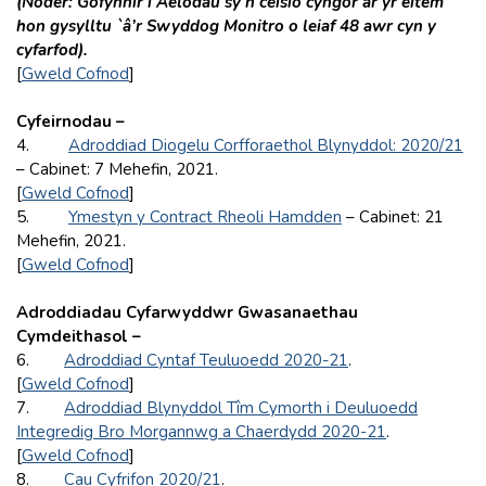
(Noder: Gofynnir i Aelodau sy’n ceisio cyngor ar yr eitem
hon gysylltu `â’r Swyddog Monitro o leiaf 48 awr cyn y
cyfarfod).
[
Gweld Cofnod
]
Cyfeirnodau –
4.
Adroddiad Diogelu Corfforaethol Blynyddol: 2020/21
– Cabinet: 7 Mehefin, 2021.
[
Gweld Cofnod
]
5.
Ymestyn y Contract Rheoli Hamdden
– Cabinet: 21
Mehefin, 2021.
[
Gweld Cofnod
]
Adroddiadau Cyfarwyddwr Gwasanaethau
Cymdeithasol –
6.
Adroddiad Cyntaf Teuluoedd 2020-21
.
[
Gweld Cofnod
]
7.
Adroddiad Blynyddol Tîm Cymorth i Deuluoedd
Integredig Bro Morgannwg a Chaerdydd 2020-21
.
[
Gweld Cofnod
]
8.
Cau Cyfrifon 2020/21
.