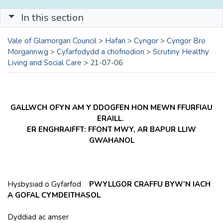
In this section
Vale of Glamorgan Council
>
Hafan
>
Cyngor
>
Cyngor Bro
Morgannwg
>
Cyfarfodydd a chofnodion
>
Scrutiny Healthy
Living and Social Care
>
21-07-06
GALLWCH OFYN AM Y DDOGFEN HON MEWN FFURFIAU
ERAILL.
ER ENGHRAIFFT: FFONT MWY, AR BAPUR LLIW
GWAHANOL
Hysbysiad o Gyfarfod
PWYLLGOR CRAFFU BYW’N IACH
A GOFAL CYMDEITHASOL
Dyddiad ac amser