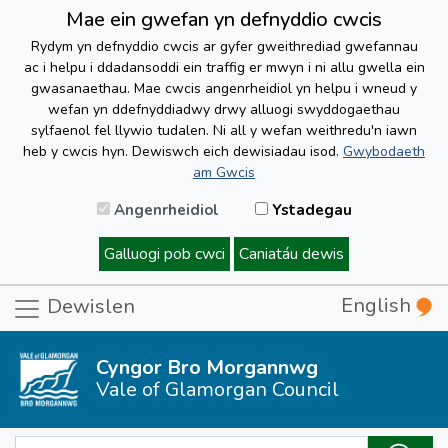
Mae ein gwefan yn defnyddio cwcis
Rydym yn defnyddio cwcis ar gyfer gweithrediad gwefannau
ac i helpu i ddadansoddi ein traffig er mwyn i ni allu gwella ein
gwasanaethau. Mae cwcis angenrheidiol yn helpu i wneud y
wefan yn ddefnyddiadwy drwy alluogi swyddogaethau
sylfaenol fel llywio tudalen. Ni all y wefan weithredu'n iawn
heb y cwcis hyn. Dewiswch eich dewisiadau isod.
Gwybodaeth
am Gwcis
Angenrheidiol
Ystadegau
Galluogi pob cwci
Caniatáu dewis
English
Dewislen
Cyngor Bro Morgannwg
Vale of Glamorgan Council