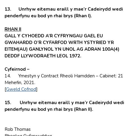
13. Unrhyw eitemau eraill y mae’r Cadeirydd wedi
penderfynu eu bod yn rhai brys (Rhan I).
RHAN II
GALL Y CYHOEDD A’R CYFRYNGAU GAEL EU
GWAHARDD O’R CYFARFOD WRTH YSTYRIED YR
EITEM(AU) GANLYNOL YN UNOL AG ADRAN 100A(4)
DEDDF LLYWODRAETH LEOL 1972.
Cyfeirnod –
14. Ymestyn y Contract Rheoli Hamdden – Cabinet: 21
Mehefin, 2021.
[
Gweld Cofnod
]
15. Unrhyw eitemau eraill y mae’r Cadeirydd wedi
penderfynu eu bod yn rhai brys (Rhan II).
Rob Thomas
Rheolwr Gyfarwyddwr