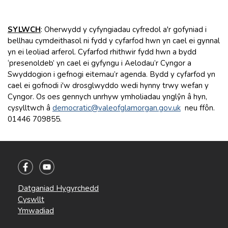
SYLWCH
: Oherwydd y cyfyngiadau cyfredol a'r gofyniad i
bellhau cymdeithasol ni fydd y cyfarfod hwn yn cael ei gynnal
yn ei leoliad arferol. Cyfarfod rhithwir fydd hwn a bydd
‘presenoldeb’ yn cael ei gyfyngu i Aelodau’r Cyngor a
Swyddogion i gefnogi eitemau’r agenda. Bydd y cyfarfod yn
cael ei gofnodi i'w drosglwyddo wedi hynny trwy wefan y
Cyngor. Os oes gennych unrhyw ymholiadau ynglŷn â hyn,
cysylltwch â
democratic@valeofglamorgan.gov.uk
neu ffôn.
01446 709855.
Datganiad Hygyrchedd
Cyswllt
Ymwadiad