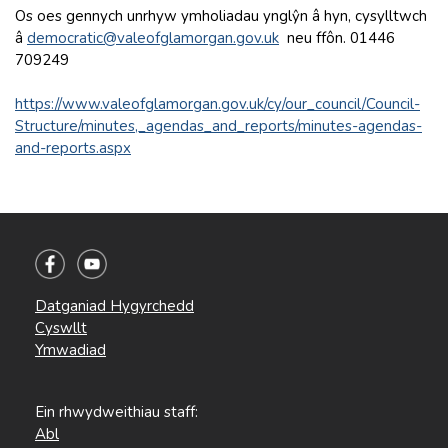
Os oes gennych unrhyw ymholiadau ynglŷn â hyn, cysylltwch
â
democratic@valeofglamorgan.gov.uk
neu ffôn. 01446
709249
https://www.valeofglamorgan.gov.uk/cy/our_council/Council-
Structure/minutes,_agendas_and_reports/minutes-agendas-
and-reports.aspx
Datganiad Hygyrchedd
Cyswllt
Ymwadiad
Ein rhwydweithiau staff:
Abl