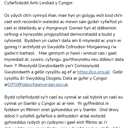
Cyfarfodydd Aml-Leoliad y Cyngor.
Os ydych chi'n cymryd rhan, mae hyn yn golygu eich bod chi'n
cael eich recordio'n weledol ac mewn sain gyda'r cyfarfod yn
cael ei ddarlledu ar y rhyngrwyd. Gwneir hyn at ddibenion
cefnogi a hyrwyddo ymgysylltiad democrataidd a budd y
cyhoedd. Byddwn yn cadw'r data am 6 mlynedd ac yna’n ei
gynnig i’r archifydd yn Swyddfa Cofnodion Morgannwg i’w
gadw’n barhaol. Mae gennych yr hawl i wneud cais i gael
mynediad at, cywiro, cyfyngu, gwrthwynebu neu ddileu’r data
hwn. Y Rheolydd Gwybodaeth yw'r Comisiynydd
Gwybodaeth a gellir cysylltu ag ef ar
https://ico.org.uk
/
. Gellir
cysylltu â’r Swyddog Diogelu Data ar gyfer y Cyngor
ar
DPO@Valeofglamorgan.gov.uk
.
Bydd cyfarfodydd sy'n cael eu cynnal ar sail hybrid yn cael eu
cynnal yn Siambr y Cyngor ac ar-lein. Yn gyffredinol ni
fyddwn yn ffilmio’r oriel gyhoeddus yn y Siambr. Ond drwy
ddod i’r ystafell gyfarfod a defnyddio’r ardal eistedd
gyhoeddus rydych yn cydsynio i gael eich ffilmio ac i’r