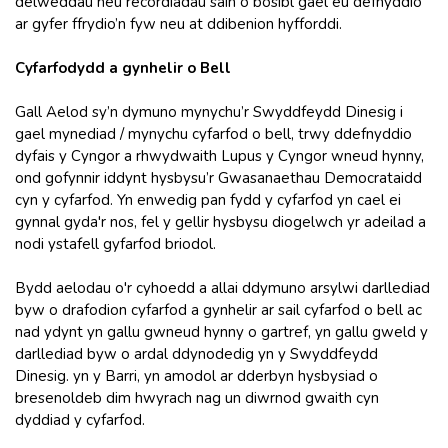
delweddau neu recordiadau sain o bosibl gael eu defnyddio
ar gyfer ffrydio’n fyw neu at ddibenion hyfforddi.
Cyfarfodydd a gynhelir o Bell
Gall Aelod sy’n dymuno mynychu’r Swyddfeydd Dinesig i
gael mynediad / mynychu cyfarfod o bell, trwy ddefnyddio
dyfais y Cyngor a rhwydwaith Lupus y Cyngor wneud hynny,
ond gofynnir iddynt hysbysu’r Gwasanaethau Democrataidd
cyn y cyfarfod. Yn enwedig pan fydd y cyfarfod yn cael ei
gynnal gyda'r nos, fel y gellir hysbysu diogelwch yr adeilad a
nodi ystafell gyfarfod briodol.
Bydd aelodau o'r cyhoedd a allai ddymuno arsylwi darllediad
byw o drafodion cyfarfod a gynhelir ar sail cyfarfod o bell ac
nad ydynt yn gallu gwneud hynny o gartref, yn gallu gweld y
darllediad byw o ardal ddynodedig yn y Swyddfeydd
Dinesig. yn y Barri, yn amodol ar dderbyn hysbysiad o
bresenoldeb dim hwyrach nag un diwrnod gwaith cyn
dyddiad y cyfarfod.