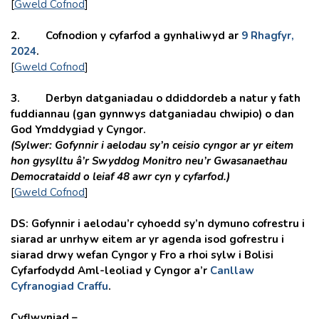
[
Gweld Cofnod
]
2. Cofnodion y cyfarfod a gynhaliwyd ar
9 Rhagfyr,
2024
.
[
Gweld Cofnod
]
3. Derbyn datganiadau o ddiddordeb a natur y fath
fuddiannau (gan gynnwys datganiadau chwipio) o dan
God Ymddygiad y Cyngor.
(Sylwer: Gofynnir i aelodau sy’n ceisio cyngor ar yr eitem
hon gysylltu â’r Swyddog Monitro neu’r Gwasanaethau
Democrataidd o leiaf 48 awr cyn y cyfarfod.)
[
Gweld Cofnod
]
DS: Gofynnir i aelodau’r cyhoedd sy’n dymuno cofrestru i
siarad ar unrhyw eitem ar yr agenda isod gofrestru i
siarad drwy wefan Cyngor y Fro a rhoi sylw i Bolisi
Cyfarfodydd Aml-leoliad y Cyngor a’r
Canllaw
Cyfranogiad Craffu
.
Cyflwyniad –