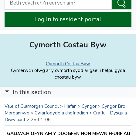
Log in to resident portal
Cymorth Costau Byw
Cymorth Costau Byw
Cymerwch olwg ar y cymorth sydd ar gael i helpu gyda
chostau byw.
In this section
Vale of Glamorgan Council
>
Hafan
>
Cyngor
>
Cyngor Bro
Morgannwg
>
Cyfarfodydd a chofnodion
>
Craffu - Dysgu a
Diwylliant
>
25-01-06
GALLWCH OFYN AM Y DDOGFEN HON MEWN FFURFIAU