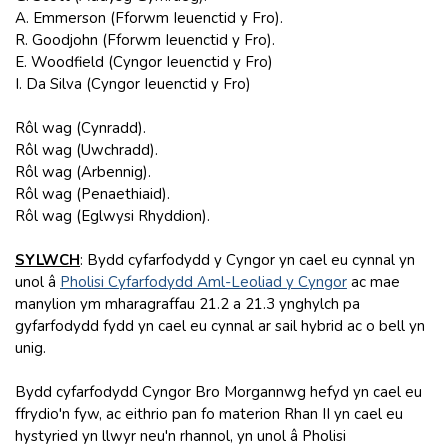
A. Emmerson (Fforwm Ieuenctid y Fro).
R. Goodjohn (Fforwm Ieuenctid y Fro).
E. Woodfield (Cyngor Ieuenctid y Fro)
I. Da Silva (Cyngor Ieuenctid y Fro)
Rôl wag (Cynradd).
Rôl wag (Uwchradd).
Rôl wag (Arbennig).
Rôl wag (Penaethiaid).
Rôl wag (Eglwysi Rhyddion).
SYLWCH
: Bydd cyfarfodydd y Cyngor yn cael eu cynnal yn
unol â
Pholisi Cyfarfodydd Aml-Leoliad y Cyngor
ac mae
manylion ym mharagraffau 21.2 a 21.3 ynghylch pa
gyfarfodydd fydd yn cael eu cynnal ar sail hybrid ac o bell yn
unig.
Bydd cyfarfodydd Cyngor Bro Morgannwg hefyd yn cael eu
ffrydio'n fyw, ac eithrio pan fo materion Rhan II yn cael eu
hystyried yn llwyr neu'n rhannol, yn unol â Pholisi