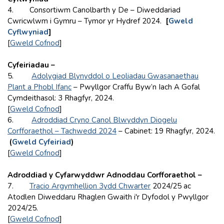
4. Consortiwm Canolbarth y De – Diweddariad
Cwricwlwm i Gymru – Tymor yr Hydref 2024.
[
Gweld
Cyflwyniad
]
[
Gweld Cofnod
]
Cyfeiriadau –
5.
Adolygiad Blynyddol o Leoliadau Gwasanaethau
Plant a Phobl Ifanc
– Pwyllgor Craffu Byw’n Iach A Gofal
Cymdeithasol: 3 Rhagfyr, 2024.
[
Gweld Cofnod
]
6.
Adroddiad Cryno Canol Blwyddyn Diogelu
Corfforaethol – Tachwedd 2024
– Cabinet: 19 Rhagfyr, 2024.
(
Gweld Cyfeiriad
)
[
Gweld Cofnod
]
Adroddiad y Cyfarwyddwr Adnoddau Corfforaethol –
7.
Tracio Argymhellion 3ydd Chwarter
2024/25 ac
Atodlen Diweddaru Rhaglen Gwaith i'r Dyfodol y Pwyllgor
2024/25.
[
Gweld Cofnod
]