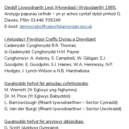
Deddf Llywodraeth Leol (Mynediad i Wybodaeth) 1985.
Arolygu papurau cefndir – yn yr achos cyntaf dylid ymholi G.
Davies, Ffôn: 01446 709249
E-bost:
democratic@valeofglamorgan.gov.uk
I Aelodau’r Pwyllgor Craffu Dysgu a Diwylliant
Cadeirydd: Cynghorydd R.R. Thomas;
Is-Gadeirydd: Cynghorydd H.M. Payne
Cynghorwyr: A. Asbrey, S. Campbell, W. Gilligan, E.J.
Goodjohn, E. Goodjohn, S.J. Haines, W.A. Hennessy, N.P.
Hodges, J. Lynch-Wilson a N.B. Marshallsea
Gwahoddir hefyd fel aelodau cyfetholedig:
M. Werrett (Yr Eglwys yng Nghymru).
Dr. M. Price (Yr Eglwys Babyddol).
L. Barrowclough (Rhiant-lywodraethwr – Sector Cynradd).
G. Van der Burgt (Rhiant-lywodraethwr – Sector Uwchradd).
Gwahoddir hefyd fel arsylwyr dibleidlais:
G. Scott (Addysg Gymraeg).