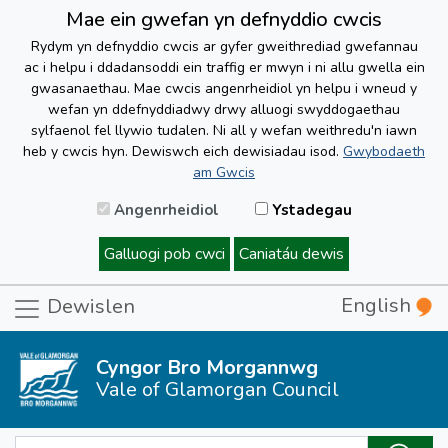
Mae ein gwefan yn defnyddio cwcis
Rydym yn defnyddio cwcis ar gyfer gweithrediad gwefannau
ac i helpu i ddadansoddi ein traffig er mwyn i ni allu gwella ein
gwasanaethau. Mae cwcis angenrheidiol yn helpu i wneud y
wefan yn ddefnyddiadwy drwy alluogi swyddogaethau
sylfaenol fel llywio tudalen. Ni all y wefan weithredu'n iawn
heb y cwcis hyn. Dewiswch eich dewisiadau isod.
Gwybodaeth
am Gwcis
Angenrheidiol
Ystadegau
Galluogi pob cwci
Caniatáu dewis
English
Dewislen
Cyngor Bro Morgannwg
Vale of Glamorgan Council