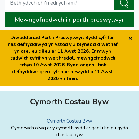
Mewngofnodwch i'r porth preswylwyr
×
Diweddariad Porth Preswylwyr: Bydd cyfrifon
nas defnyddiwyd yn ystod y 3 blynedd diwethaf
yn cael eu dileu ar 11 Awst 2026. Er mwyn
cadw'ch cyfrif yn weithredol, mewngofnodwch
erbyn 10 Awst 2026. Bydd angen i bob
defnyddiwr greu cyfrinair newydd o 11 Awst
2026 ymlaen.
Cymorth Costau Byw
Cymorth Costau Byw
Cymerwch olwg ar y cymorth sydd ar gael i helpu gyda
chostau byw.