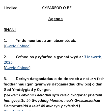
Lleoliad
CYFARFOD O BELL
Agenda
RHAN I
1. Ymddiheuriadau am absenoldeb.
[
Gweld Cofnod
]
2. Cofnodion y cyfarfod a gynhaliwyd ar
3 Mawrth,
2025
.
[
Gweld Cofnod
]
3. Derbyn datganiadau o ddiddordeb a natur y fath
fuddiannau (gan gynnwys datganiadau chwipio) o dan
God Ymddygiad y Cyngor.
(Sylwer: Gofynnir i aelodau sy’n ceisio cyngor ar yr eitem
hon gysylltu â’r Swyddog Monitro neu’r Gwasanaethau
Democrataidd o leiaf 48 awr cyn y cyfarfod.)