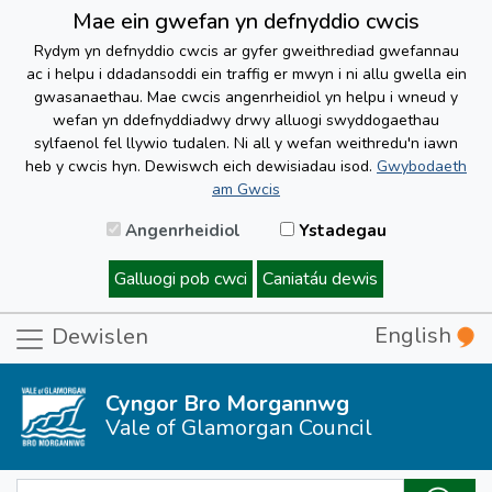
Mae ein gwefan yn defnyddio cwcis
Rydym yn defnyddio cwcis ar gyfer gweithrediad gwefannau
ac i helpu i ddadansoddi ein traffig er mwyn i ni allu gwella ein
gwasanaethau. Mae cwcis angenrheidiol yn helpu i wneud y
wefan yn ddefnyddiadwy drwy alluogi swyddogaethau
sylfaenol fel llywio tudalen. Ni all y wefan weithredu'n iawn
heb y cwcis hyn. Dewiswch eich dewisiadau isod.
Gwybodaeth
am Gwcis
Angenrheidiol
Ystadegau
Galluogi pob cwci
Caniatáu dewis
English
Dewislen
Cyngor Bro Morgannwg
Vale of Glamorgan Council