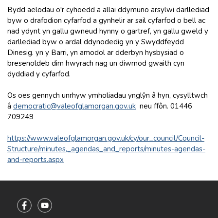
Bydd aelodau o'r cyhoedd a allai ddymuno arsylwi darllediad
byw o drafodion cyfarfod a gynhelir ar sail cyfarfod o bell ac
nad ydynt yn gallu gwneud hynny o gartref, yn gallu gweld y
darllediad byw o ardal ddynodedig yn y Swyddfeydd
Dinesig. yn y Barri, yn amodol ar dderbyn hysbysiad o
bresenoldeb dim hwyrach nag un diwrnod gwaith cyn
dyddiad y cyfarfod.
Os oes gennych unrhyw ymholiadau ynglŷn â hyn, cysylltwch
â
democratic@valeofglamorgan.gov.uk
neu ffôn. 01446
709249
https://www.valeofglamorgan.gov.uk/cy/our_council/Council-
Structure/minutes,_agendas_and_reports/minutes-agendas-
and-reports.aspx