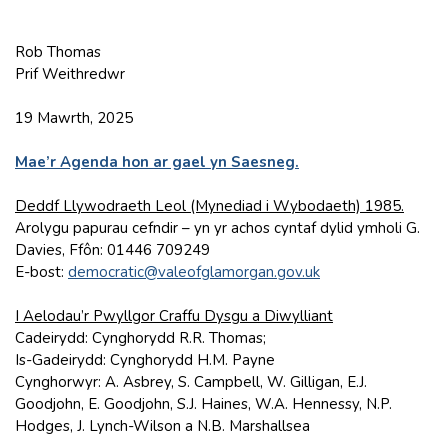
Rob Thomas
Prif Weithredwr
19 Mawrth, 2025
Mae’r Agenda hon ar gael yn Saesneg.
Deddf Llywodraeth Leol (Mynediad i Wybodaeth) 1985.
Arolygu papurau cefndir – yn yr achos cyntaf dylid ymholi G.
Davies, Ffôn: 01446 709249
E-bost:
democratic@valeofglamorgan.gov.uk
I Aelodau’r Pwyllgor Craffu Dysgu a Diwylliant
Cadeirydd: Cynghorydd R.R. Thomas;
Is-Gadeirydd: Cynghorydd H.M. Payne
Cynghorwyr: A. Asbrey, S. Campbell, W. Gilligan, E.J.
Goodjohn, E. Goodjohn, S.J. Haines, W.A. Hennessy, N.P.
Hodges, J. Lynch-Wilson a N.B. Marshallsea