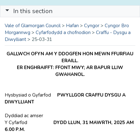
In this section
Vale of Glamorgan Council
>
Hafan
>
Cyngor
>
Cyngor Bro
Morgannwg
>
Cyfarfodydd a chofnodion
>
Craffu - Dysgu a
Diwylliant
>
25-03-31
GALLWCH OFYN AM Y DDOGFEN HON MEWN FFURFIAU
ERAILL.
ER ENGHRAIFFT: FFONT MWY; AR BAPUR LLIW
GWAHANOL.
Hysbysiad o Gyfarfod
PWYLLGOR CRAFFU DYSGU A
DIWYLLIANT
Dyddiad ac amser
Y Cyfarfod
DYDD LLUN, 31 MAWRTH, 2025 AM
6.00 P.M.