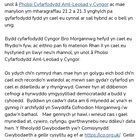
unol â
Pholisi Cyfarfodydd Aml-Leoliad y Cyngor
ac mae
manylion ym mharagraffau 21.2 a 21.3 ynghylch pa
gyfarfodydd fydd yn cael eu cynnal ar sail hybrid ac o bell yn
unig.
Bydd cyfarfodydd Cyngor Bro Morgannwg hefyd yn cael eu
ffrydio'n fyw, ac eithrio pan fo materion Rhan II yn cael eu
hystyried yn llwyr neu'n rhannol, yn unol â Pholisi
Cyfarfodydd Aml-Leoliad y Cyngor.
Os ydych chi'n cymryd rhan, mae hyn yn golygu eich bod chi'n
cael eich recordio'n weledol ac mewn sain gyda'r cyfarfod yn
cael ei ddarlledu ar y rhyngrwyd. Gwneir hyn at ddibenion
cefnogi a hyrwyddo ymgysylltiad democrataidd a budd y
cyhoedd. Byddwn yn cadw'r data am 6 mlynedd ac yna’n ei
gynnig i’r archifydd yn Swyddfa Cofnodion Morgannwg i’w
gadw’n barhaol. Mae gennych yr hawl i wneud cais i gael
mynediad at, cywiro, cyfyngu, gwrthwynebu neu ddileu’r data
hwn. Y Rheolydd Gwybodaeth yw'r Comisiynydd
Gwybodaeth a gellir cysylltu ag ef ar
https://ico.org.uk
/
.
Gellir