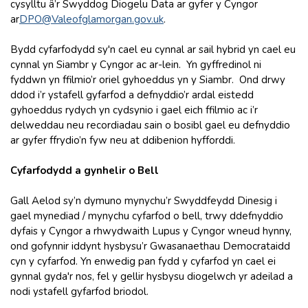
cysylltu â’r Swyddog Diogelu Data ar gyfer y Cyngor
ar
DPO@Valeofglamorgan.gov.uk
.
Bydd cyfarfodydd sy'n cael eu cynnal ar sail hybrid yn cael eu
cynnal yn Siambr y Cyngor ac ar-lein. Yn gyffredinol ni
fyddwn yn ffilmio’r oriel gyhoeddus yn y Siambr. Ond drwy
ddod i’r ystafell gyfarfod a defnyddio’r ardal eistedd
gyhoeddus rydych yn cydsynio i gael eich ffilmio ac i’r
delweddau neu recordiadau sain o bosibl gael eu defnyddio
ar gyfer ffrydio’n fyw neu at ddibenion hyfforddi.
Cyfarfodydd a gynhelir o Bell
Gall Aelod sy’n dymuno mynychu’r Swyddfeydd Dinesig i
gael mynediad / mynychu cyfarfod o bell, trwy ddefnyddio
dyfais y Cyngor a rhwydwaith Lupus y Cyngor wneud hynny,
ond gofynnir iddynt hysbysu’r Gwasanaethau Democrataidd
cyn y cyfarfod. Yn enwedig pan fydd y cyfarfod yn cael ei
gynnal gyda'r nos, fel y gellir hysbysu diogelwch yr adeilad a
nodi ystafell gyfarfod briodol.