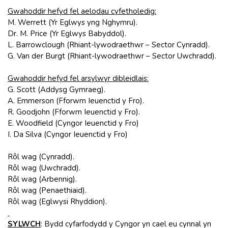
Gwahoddir hefyd fel aelodau cyfetholedig:
M. Werrett (Yr Eglwys yng Nghymru).
Dr. M. Price (Yr Eglwys Babyddol).
L. Barrowclough (Rhiant-lywodraethwr – Sector Cynradd).
G. Van der Burgt (Rhiant-lywodraethwr – Sector Uwchradd).
Gwahoddir hefyd fel arsylwyr dibleidlais:
G. Scott (Addysg Gymraeg).
A. Emmerson (Fforwm Ieuenctid y Fro).
R. Goodjohn (Fforwm Ieuenctid y Fro).
E. Woodfield (Cyngor Ieuenctid y Fro)
I. Da Silva (Cyngor Ieuenctid y Fro)
Rôl wag (Cynradd).
Rôl wag (Uwchradd).
Rôl wag (Arbennig).
Rôl wag (Penaethiaid).
Rôl wag (Eglwysi Rhyddion).
SYLWCH
: Bydd cyfarfodydd y Cyngor yn cael eu cynnal yn