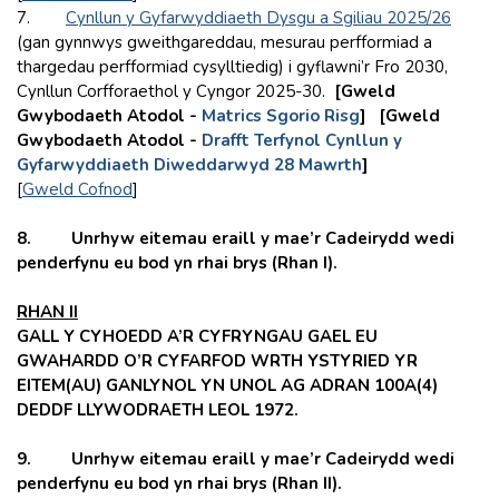
7.
Cynllun y Gyfarwyddiaeth Dysgu a Sgiliau 2025/26
(gan gynnwys gweithgareddau, mesurau perfformiad a
thargedau perfformiad cysylltiedig) i gyflawni’r Fro 2030,
Cynllun Corfforaethol y Cyngor 2025-30.
[Gweld
Gwybodaeth Atodol -
Matrics Sgorio Risg
] [Gweld
Gwybodaeth Atodol -
Drafft Terfynol Cynllun y
Gyfarwyddiaeth Diweddarwyd 28 Mawrth
]
[
Gweld Cofnod
]
8. Unrhyw eitemau eraill y mae’r Cadeirydd wedi
penderfynu eu bod yn rhai brys (Rhan I).
RHAN II
GALL Y CYHOEDD A’R CYFRYNGAU GAEL EU
GWAHARDD O’R CYFARFOD WRTH YSTYRIED YR
EITEM(AU) GANLYNOL YN UNOL AG ADRAN 100A(4)
DEDDF LLYWODRAETH LEOL 1972.
9. Unrhyw eitemau eraill y mae’r Cadeirydd wedi
penderfynu eu bod yn rhai brys (Rhan II).