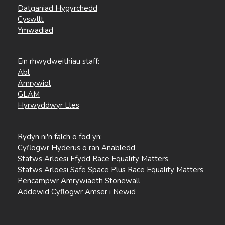
Datganiad Hygyrchedd
Cyswllt
Ymwadiad
Ein rhwydweithiau staff:
Abl
Amrywiol
GLAM
Hyrwyddwyr Lles
Rydyn ni'n falch o fod yn:
Cyflogwr Hyderus o ran Anabledd
Statws Arloesi Efydd Race Equality Matters
Statws Arloesi Safe Space Plus Race Equality Matters
Pencampwr Amrywiaeth Stonewall
Addewid Cyflogwr Amser i Newid