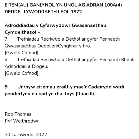
EITEM(AU) GANLYNOL YN UNOL AG ADRAN 100A(4)
DEDDF LLYWODRAETH LEOL 1972.
Adroddiadau y Cyfarwyddwr Gwasanaethau
Cymdeithasol -
7. Trefniadau Recriwtio a Dethol ar gyfer Pennaeth
Gwasanaethau Oedolion/Cynghrair y Fro.
[Gweld Cofnod]
8. Trefniadau Recriwtio a Dethol ar gyfer Pennaeth Rheoli
Adnoddau a Diogelu.
[Gweld Cofnod]
9.
Unrhyw eitemau eraill y mae’r Cadeirydd wedi
penderfynu eu bod yn rhai brys (Rhan II).
Rob Thomas
Prif Weithredwr
30 Tachwedd, 2022