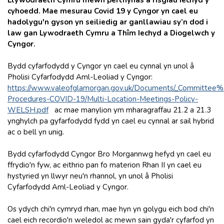
cyhoedd. Mae mesurau Covid 19 y Cyngor yn cael eu
hadolygu'n gyson yn seiliedig ar ganllawiau sy’n dod i
law gan Lywodraeth Cymru a Thîm Iechyd a Diogelwch y
Cyngor.
Bydd cyfarfodydd y Cyngor yn cael eu cynnal yn unol â
Pholisi Cyfarfodydd Aml-Leoliad y Cyngor:
https://www.valeofglamorgan.gov.uk/Documents/_Committee
Procedures-COVID-19/Multi-Location-Meetings-Policy-
WELSH.pdf
ac mae manylion ym mharagraffau 21.2 a 21.3
ynghylch pa gyfarfodydd fydd yn cael eu cynnal ar sail hybrid
ac o bell yn unig.
Bydd cyfarfodydd Cyngor Bro Morgannwg hefyd yn cael eu
ffrydio'n fyw, ac eithrio pan fo materion Rhan II yn cael eu
hystyried yn llwyr neu'n rhannol, yn unol â Pholisi
Cyfarfodydd Aml-Leoliad y Cyngor.
Os ydych chi'n cymryd rhan, mae hyn yn golygu eich bod chi'n
cael eich recordio'n weledol ac mewn sain gyda'r cyfarfod yn