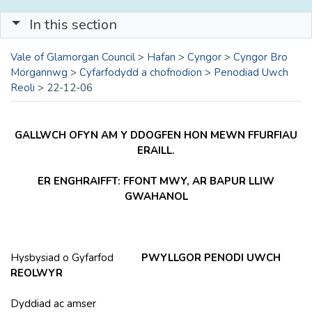
In this section
Vale of Glamorgan Council
>
Hafan
>
Cyngor
>
Cyngor Bro
Morgannwg
>
Cyfarfodydd a chofnodion
>
Penodiad Uwch
Reoli
>
22-12-06
GALLWCH OFYN AM Y DDOGFEN HON MEWN FFURFIAU
ERAILL.
ER ENGHRAIFFT: FFONT MWY, AR BAPUR LLIW
GWAHANOL
Hysbysiad o Gyfarfod
PWYLLGOR PENODI UWCH
REOLWYR
Dyddiad ac amser