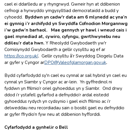
cael ei ddarlledu ar y rhyngrwyd. Gwneir hyn at ddibenion
cefnogi a hyrwyddo ymgysylltiad democrataidd a budd y
cyhoedd.
Byddwn yn cadw'r data am 6 mlynedd ac yna’n
ei gynnig i’r archifydd yn Swyddfa Cofnodion Morgannwg
i’w gadw’n barhaol. Mae gennych yr hawl i wneud cais i
gael mynediad at, cywiro, cyfyngu, gwrthwynebu neu
ddileu’r data hwn.
Y Rheolydd Gwybodaeth yw'r
Comisiynydd Gwybodaeth a gellir cysylltu ag ef ar
https://ico.org.uk
/
.
Gellir cysylltu â’r Swyddog Diogelu Data
ar gyfer y Cyngor ar
DPO@Valeofglamorgan.gov.uk
.
Bydd cyfarfodydd sy'n cael eu cynnal ar sail hybrid yn cael eu
cynnal yn Siambr y Cyngor ac ar-lein. Yn gyffredinol ni
fyddwn yn ffilmio’r oriel gyhoeddus yn y Siambr. Ond drwy
ddod i’r ystafell gyfarfod a defnyddio’r ardal eistedd
gyhoeddus rydych yn cydsynio i gael eich ffilmio ac i’r
delweddau neu recordiadau sain o bosibl gael eu defnyddio
ar gyfer ffrydio’n fyw neu at ddibenion hyfforddi.
Cyfarfodydd a gynhelir o Bell