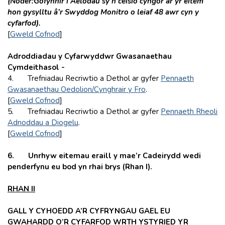
(Noder:
Gofynnir i Aelodau sy’n ceisio cyngor ar yr eitem
hon gysylltu â’r Swyddog Monitro o leiaf 48 awr cyn y
cyfarfod).
[
Gweld Cofnod
]
Adroddiadau y Cyfarwyddwr Gwasanaethau
Cymdeithasol -
4. Trefniadau Recriwtio a Dethol ar gyfer
Pennaeth
Gwasanaethau Oedolion/Cynghrair y Fro
.
[
Gweld Cofnod
]
5. Trefniadau Recriwtio a Dethol ar gyfer
Pennaeth Rheoli
Adnoddau a Diogelu
.
[
Gweld Cofnod
]
6. Unrhyw eitemau eraill y mae’r Cadeirydd wedi
penderfynu eu bod yn rhai brys (Rhan I).
RHAN II
GALL Y CYHOEDD A’R CYFRYNGAU GAEL EU
GWAHARDD O’R CYFARFOD WRTH YSTYRIED YR