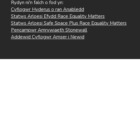
Rydyn ni'n falch o fod yn:
Cyflogwr Hyderus o ran Anabledd
Statws Arloesi Efydd Race Equality Matters
Statws Arloesi Safe Space Plus Race Equality Matters
Pencampwr Amrywiaeth Stonewall
Addewid Cyflogwr Amser i Newid