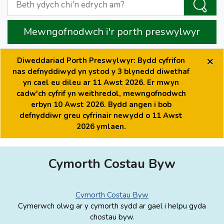
Mewngofnodwch i'r porth preswylwyr
×
Diweddariad Porth Preswylwyr: Bydd cyfrifon
nas defnyddiwyd yn ystod y 3 blynedd diwethaf
yn cael eu dileu ar 11 Awst 2026. Er mwyn
cadw'ch cyfrif yn weithredol, mewngofnodwch
erbyn 10 Awst 2026. Bydd angen i bob
defnyddiwr greu cyfrinair newydd o 11 Awst
2026 ymlaen.
Cymorth Costau Byw
Cymorth Costau Byw
Cymerwch olwg ar y cymorth sydd ar gael i helpu gyda
chostau byw.