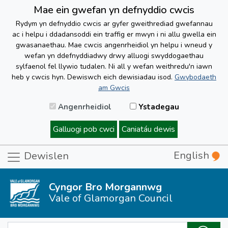
Mae ein gwefan yn defnyddio cwcis
Rydym yn defnyddio cwcis ar gyfer gweithrediad gwefannau
ac i helpu i ddadansoddi ein traffig er mwyn i ni allu gwella ein
gwasanaethau. Mae cwcis angenrheidiol yn helpu i wneud y
wefan yn ddefnyddiadwy drwy alluogi swyddogaethau
sylfaenol fel llywio tudalen. Ni all y wefan weithredu'n iawn
heb y cwcis hyn. Dewiswch eich dewisiadau isod.
Gwybodaeth
am Gwcis
Angenrheidiol
Ystadegau
Galluogi pob cwci
Caniatáu dewis
English
Dewislen
Cyngor Bro Morgannwg
Vale of Glamorgan Council