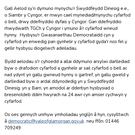
Gall Aelod sy’n dymuno mynychu’r Swyddfeydd Dinesig e.e.,
o Siambr y Cyngor, er mwyn cael mynediad/mynychu cyfarfod
o bell, drwy ddefnyddio dyfais y Cyngor. Gan ddefnyddio
rhwydwaith TGCh y Cyngor i ymuno â’r cyfarfod wneud
hynny. Hysbysu'r Gwasanaethau Democrataidd cyn y
cyfarfod yn enwedig pan gynhelir y cyfarfod gyda'r nos fel y
gellir hysbysu diogelwch adeiladau.
Bydd aelodau o'r cyhoedd a allai ddymuno arsylwi darllediad
byw o drafodion cyfarfod a gynhelir ar sail cyfarfod o bell ac
nad ydynt yn gallu gwneud hynny o gartref, yn gallu gweld y
darllediad byw o ardal ddynodedig yn y Swyddfeydd
Dinesig. yn y Barri, yn amodol ar dderbyn hysbysiad o
bresenoldeb ddim hwyrach na 24 awr cyn amser cychwyn y
cyfarfod.
Os oes gennych unrhyw ymholiadau ynglŷn â hyn, cysylltwch
â
democratic@valeofglamorgan.gov.uk
neu ffôn. 01446
709249