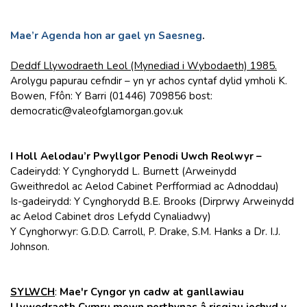
Mae’r Agenda hon ar gael yn Saesneg
.
Deddf Llywodraeth Leol (Mynediad i Wybodaeth) 1985.
Arolygu papurau cefndir – yn yr achos cyntaf dylid ymholi K.
Bowen, Ffôn: Y Barri (01446) 709856 bost:
democratic@valeofglamorgan.gov.uk
I Holl Aelodau’r Pwyllgor Penodi Uwch Reolwyr –
Cadeirydd: Y Cynghorydd L. Burnett (Arweinydd
Gweithredol ac Aelod Cabinet Perfformiad ac Adnoddau)
Is-gadeirydd: Y Cynghorydd B.E. Brooks (Dirprwy Arweinydd
ac Aelod Cabinet dros Lefydd Cynaliadwy)
Y Cynghorwyr: G.D.D. Carroll, P. Drake, S.M. Hanks a Dr. I.J.
Johnson.
SYLWCH
:
Mae'r Cyngor yn cadw at ganllawiau
Llywodraeth Cymru mewn perthynas â risgiau iechyd y