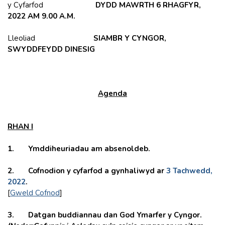
y Cyfarfod
DYDD MAWRTH 6 RHAGFYR,
2022 AM 9.00 A.M.
Lleoliad
SIAMBR Y CYNGOR,
SWYDDFEYDD DINESIG
Agenda
RHAN I
1.
Ymddiheuriadau am absenoldeb.
2.
Cofnodion y cyfarfod a gynhaliwyd ar
3 Tachwedd,
2022
.
[
Gweld Cofnod
]
3.
Datgan buddiannau dan God Ymarfer y Cyngor.