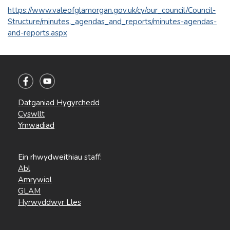
https://www.valeofglamorgan.gov.uk/cy/our_council/Council-
Structure/minutes,_agendas_and_reports/minutes-agendas-
and-reports.aspx
Datganiad Hygyrchedd
Cyswllt
Ymwadiad
Ein rhwydweithiau staff:
Abl
Amrywiol
GLAM
Hyrwyddwyr Lles