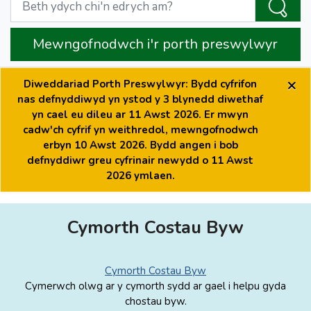
Mewngofnodwch i'r porth preswylwyr
×
Diweddariad Porth Preswylwyr: Bydd cyfrifon
nas defnyddiwyd yn ystod y 3 blynedd diwethaf
yn cael eu dileu ar 11 Awst 2026. Er mwyn
cadw'ch cyfrif yn weithredol, mewngofnodwch
erbyn 10 Awst 2026. Bydd angen i bob
defnyddiwr greu cyfrinair newydd o 11 Awst
2026 ymlaen.
Cymorth Costau Byw
Cymorth Costau Byw
Cymerwch olwg ar y cymorth sydd ar gael i helpu gyda
chostau byw.