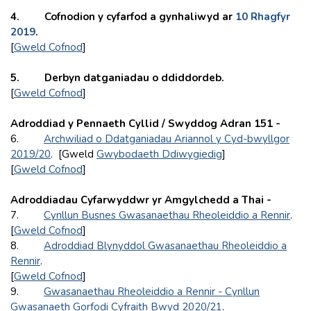
4. Cofnodion y cyfarfod a gynhaliwyd ar
10 Rhagfyr
2019
.
[
Gweld Cofnod
]
5. Derbyn datganiadau o ddiddordeb.
[
Gweld Cofnod
]
Adroddiad y Pennaeth Cyllid / Swyddog Adran 151 -
6.
Archwiliad o Ddatganiadau Ariannol y Cyd-bwyllgor
2019/20
. [Gweld
Gwybodaeth Ddiwygiedig
]
[
Gweld Cofnod
]
Adroddiadau Cyfarwyddwr yr Amgylchedd a Thai -
7.
Cynllun Busnes Gwasanaethau Rheoleiddio a Rennir
.
[
Gweld Cofnod
]
8.
Adroddiad Blynyddol Gwasanaethau Rheoleiddio a
Rennir
.
[
Gweld Cofnod
]
9.
Gwasanaethau Rheoleiddio a Rennir - Cynllun
Gwasanaeth Gorfodi Cyfraith Bwyd 2020/21
.