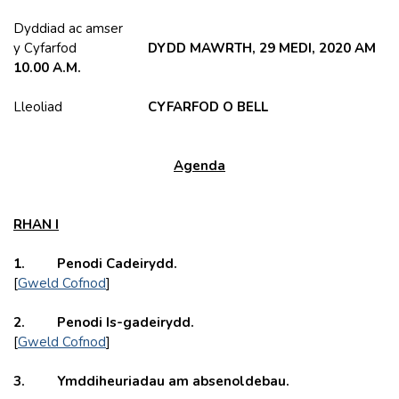
Dyddiad ac amser
y Cyfarfod
DYDD MAWRTH, 29 MEDI, 2020 AM
10.00 A.M.
Lleoliad
CYFARFOD O BELL
Agenda
RHAN I
1. Penodi Cadeirydd.
[
Gweld Cofnod
]
2. Penodi Is-gadeirydd.
[
Gweld Cofnod
]
3. Ymddiheuriadau am absenoldebau.