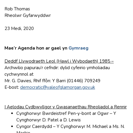
Rob Thomas
Rheolwr Gyfarwyddwr
23 Medi, 2020
Mae’r Agenda hon ar gael yn
Gymraeg
Deddf Llywodraeth Leol (Hawl i Wybodaeth) 1985 –
Archwilio papurau’r cefndir: dylid cyfeirio ymholiadau
cychwynnol at
Mr. G. Davies, Rhif ffôn: Y Barri (01446) 709249
E-bost:
democratic@valeofglamorgan.gov.uk
I Aelodau Cydbwyllgor y Gwasanaethau Rheoliadol a Rennir
Cynghorwyr Bwrdeistref Pen-y-bont ar Ogwr – Y
Cynghorwyr D. Patel a D. Lewis
Cyngor Caerdydd – Y Cynghorwyr M. Michael a Ms. N.
Mackie