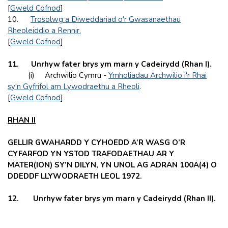
[
Gweld Cofnod
]
10.
Trosolwg a Diweddariad o'r Gwasanaethau
Rheoleiddio a Rennir.
[
Gweld Cofnod
]
11.
Unrhyw fater brys ym marn y Cadeirydd (Rhan I).
(i) Archwilio Cymru -
Ymholiadau Archwilio i'r Rhai
sy'n Gyfrifol am Lywodraethu a Rheoli
.
[
Gweld Cofnod
]
RHAN II
GELLIR GWAHARDD Y CYHOEDD A’R WASG O’R
CYFARFOD YN YSTOD TRAFODAETHAU AR Y
MATER(ION) SY’N DILYN, YN UNOL AG ADRAN 100A(4) O
DDEDDF LLYWODRAETH LEOL 1972.
12. Unrhyw fater brys ym marn y Cadeirydd (Rhan II).