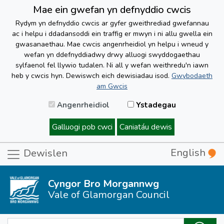
Mae ein gwefan yn defnyddio cwcis
Rydym yn defnyddio cwcis ar gyfer gweithrediad gwefannau
ac i helpu i ddadansoddi ein traffig er mwyn i ni allu gwella ein
gwasanaethau. Mae cwcis angenrheidiol yn helpu i wneud y
wefan yn ddefnyddiadwy drwy alluogi swyddogaethau
sylfaenol fel llywio tudalen. Ni all y wefan weithredu'n iawn
heb y cwcis hyn. Dewiswch eich dewisiadau isod.
Gwybodaeth
am Gwcis
Angenrheidiol
Ystadegau
Galluogi pob cwci
Caniatáu dewis
English
Dewislen
Cyngor Bro Morgannwg
Vale of Glamorgan Council