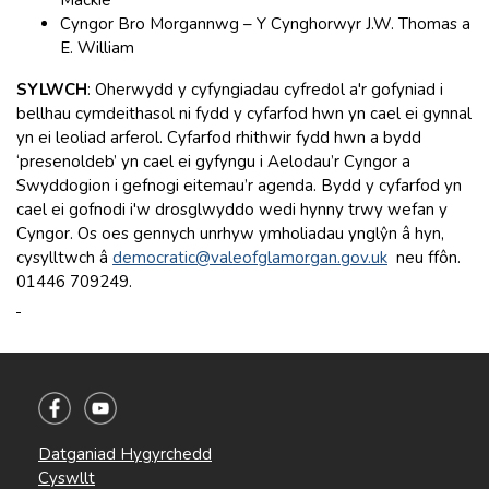
Cyngor Bro Morgannwg – Y Cynghorwyr J.W. Thomas a
E. William
SYLWCH
: Oherwydd y cyfyngiadau cyfredol a'r gofyniad i
bellhau cymdeithasol ni fydd y cyfarfod hwn yn cael ei gynnal
yn ei leoliad arferol. Cyfarfod rhithwir fydd hwn a bydd
‘presenoldeb’ yn cael ei gyfyngu i Aelodau’r Cyngor a
Swyddogion i gefnogi eitemau’r agenda. Bydd y cyfarfod yn
cael ei gofnodi i'w drosglwyddo wedi hynny trwy wefan y
Cyngor. Os oes gennych unrhyw ymholiadau ynglŷn â hyn,
cysylltwch â
democratic@valeofglamorgan.gov.uk
neu ffôn.
01446 709249.
Datganiad Hygyrchedd
Cyswllt