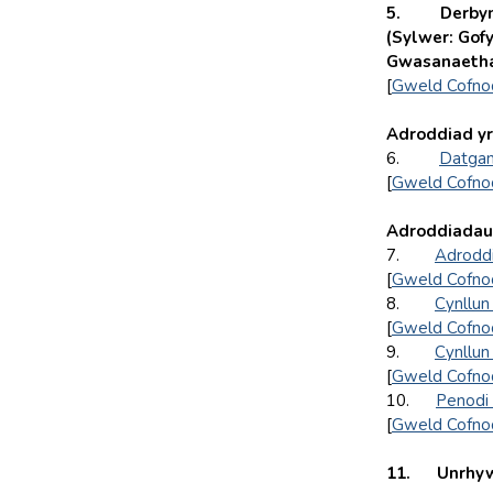
5. Derbyn d
(Sylwer: Gofy
Gwasanaethau
[
Gweld Cofno
Adroddiad yr
6.
Datgan
[
Gweld Cofno
Adroddiadau
7.
Adrodd
[
Gweld Cofno
8.
Cynllun
[
Gweld Cofno
9.
Cynllun
[
Gweld Cofno
10.
Penodi
[
Gweld Cofno
11.
Unrhyw