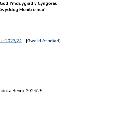
 God Ymddygiad y Cyngorau.
r Swyddog Monitro neu’r
nir 2023/24
.
(
Gweld Atodiad
)
dol a Rennir 2024/25.