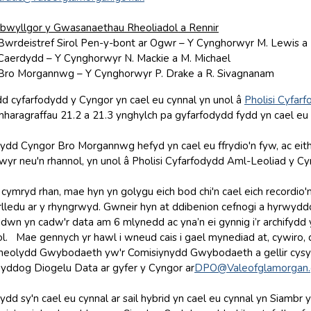
bwyllgor y Gwasanaethau Rheoliadol a Rennir
Bwrdeistref Sirol Pen-y-bont ar Ogwr – Y Cynghorwyr M. Lewis a 
Caerdydd – Y Cynghorwyr N. Mackie a M. Michael
Bro Morgannwg – Y Cynghorwyr P. Drake a R. Sivagnanam
dd cyfarfodydd y Cyngor yn cael eu cynnal yn unol â
Pholisi Cyfar
aragraffau 21.2 a 21.3 ynghylch pa gyfarfodydd fydd yn cael eu cyn
ydd Cyngor Bro Morgannwg hefyd yn cael eu ffrydio'n fyw, ac eithr
lwyr neu'n rhannol, yn unol â Pholisi Cyfarfodydd Aml-Leoliad y Cy
 cymryd rhan, mae hyn yn golygu eich bod chi'n cael eich recordio
arlledu ar y rhyngrwyd. Gwneir hyn at ddibenion cefnogi a hyrwyd
wn yn cadw'r data am 6 mlynedd ac yna’n ei gynnig i’r archifyd
l. Mae gennych yr hawl i wneud cais i gael mynediad at, cywiro,
heolydd Gwybodaeth yw'r Comisiynydd Gwybodaeth a gellir cysyl
Swyddog Diogelu Data ar gyfer y Cyngor ar
DPO@Valeofglamorgan.
dd sy'n cael eu cynnal ar sail hybrid yn cael eu cynnal yn Siambr y 