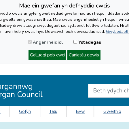
Mae ein gwefan yn defnyddio cwcis
yddio cwcis ar gyfer gweithrediad gwefannau ac i helpu i ddadansoddi 
lu gwella ein gwasanaethau. Mae cwcis angenrheidiol yn helpu i wne
iadwy drwy alluogi swyddogaethau sylfaenol fel llywio tudalen. Ni al
'n iawn heb y cwcis hyn. Dewiswch eich dewisiadau isod.
Gwybodaeth
Angenrheidiol
Ystadegau
Galluogi pob cwci
Caniatáu dewis
organnwg
rgan Council
s
Gofyn
Talu
Byw
Gweithio