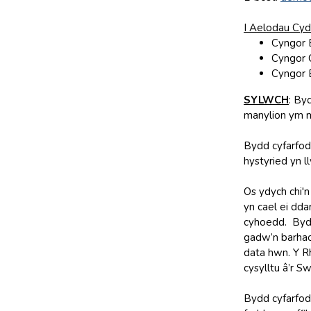
I Aelodau Cyd
Cyngor 
Cyngor 
Cyngor 
SYLWCH
: By
manylion ym mh
Bydd cyfarfod
hystyried yn l
Os ydych chi'n
yn cael ei dd
cyhoedd. Bydd
gadw’n barhao
data hwn. Y R
cysylltu â’r 
Bydd cyfarfody