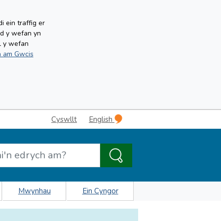
ein traffig er
ud y wefan yn
l y wefan
 am Gwcis
Cyswllt
English
Mwynhau
Ein Cyngor