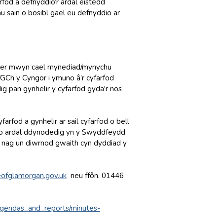
rfod a defnyddio’r ardal eistedd
u sain o bosibl gael eu defnyddio ar
, er mwyn cael mynediad/mynychu
GCh y Cyngor i ymuno â’r cyfarfod
pan gynhelir y cyfarfod gyda'r nos
rfod a gynhelir ar sail cyfarfod o bell
w o ardal ddynodedig yn y Swyddfeydd
h nag un diwrnod gwaith cyn dyddiad y
ofglamorgan.gov.uk
neu ffôn. 01446
_agendas_and_reports/minutes-