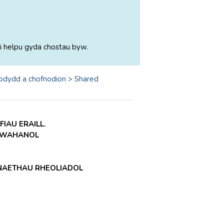
i helpu gyda chostau byw.
odydd a chofnodion
>
Shared
IAU ERAILL.
 GWAHANOL
AETHAU RHEOLIADOL