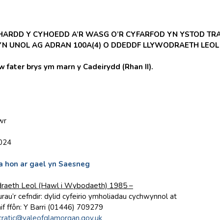
HARDD Y CYHOEDD A’R WASG O’R CYFARFOD YN YSTOD TRA
 YN UNOL AG ADRAN 100A(4) O DDEDDF LLYWODRAETH LEOL 
ater brys ym marn y Cadeirydd (Rhan II).
wr
2024
 hon ar gael yn Saesneg
raeth Leol (Hawl i Wybodaeth) 1985 –
rau’r cefndir: dylid cyfeirio ymholiadau cychwynnol at
if ffôn: Y Barri (01446) 709279
ratic@valeofglamorgan.gov.uk