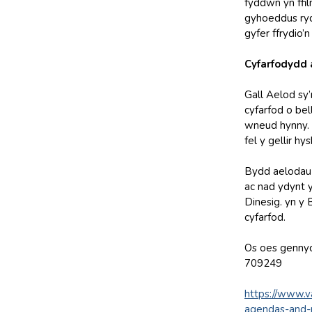
fyddwn yn ffil
gyhoeddus rydy
gyfer ffrydio’
Cyfarfodydd a
Gall Aelod sy
cyfarfod o be
wneud hynny. 
fel y gellir h
Bydd aelodau o
ac nad ydynt 
Dinesig. yn y
cyfarfod.
Os oes gennyc
709249
https://www.v
agendas-and-