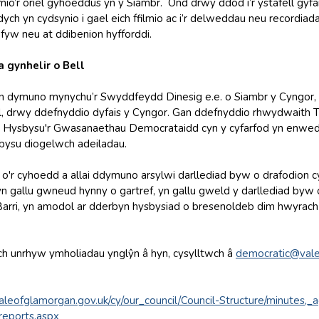
mio’r oriel gyhoeddus yn y Siambr. Ond drwy ddod i’r ystafell gyfa
ch yn cydsynio i gael eich ffilmio ac i’r delweddau neu recordiada
n fyw neu at ddibenion hyfforddi.
 gynhelir o Bell
’n dymuno mynychu’r Swyddfeydd Dinesig e.e. o Siambr y Cyngor
ll, drwy ddefnyddio dyfais y Cyngor. Gan ddefnyddio rhwydwaith T
Hysbysu'r Gwasanaethau Democrataidd cyn y cyfarfod yn enwedig 
ysbysu diogelwch adeiladau.
'r cyhoedd a allai ddymuno arsylwi darllediad byw o drafodion cyfa
yn gallu gwneud hynny o gartref, yn gallu gweld y darllediad by
 Barri, yn amodol ar dderbyn hysbysiad o bresenoldeb dim hwyrac
h unrhyw ymholiadau ynglŷn â hyn, cysylltwch â
democratic@vale
aleofglamorgan.gov.uk/cy/our_council/Council-Structure/minutes,
reports.aspx