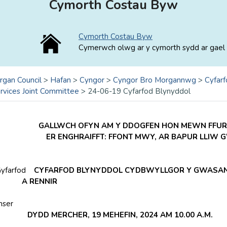
Cymorth Costau Byw
Cymorth Costau Byw
Cymerwch olwg ar y cymorth sydd ar gael 
rgan Council
>
Hafan
>
Cyngor
>
Cyngor Bro Morgannwg
>
Cyfarf
rvices Joint Committee
>
24-06-19 Cyfarfod Blynyddol
GALLWCH OFYN AM Y DDOGFEN HON MEWN FFURF
ER ENGHRAIFFT: FFONT MWY, AR BAPUR LLIW
yfarfod
CYFARFOD BLYNYDDOL CYDBWYLLGOR Y GWASAN
ENNIR
mser
DD MERCHER, 19 MEHEFIN, 2024 AM 10.00 A.M.