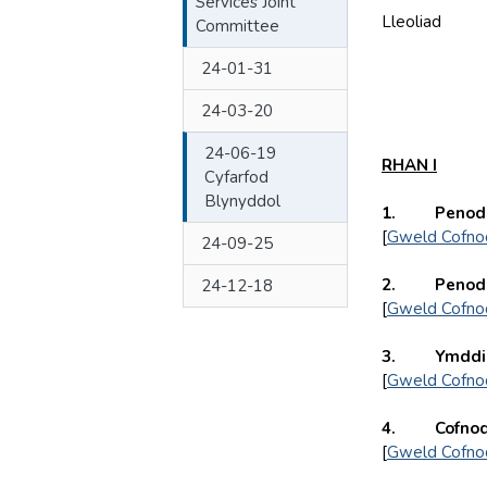
Services Joint
Lleoliad
Committee
24-01-31
24-03-20
24-06-19
RHAN I
Cyfarfod
Blynyddol
1. Penodi 
[
Gweld Cofno
24-09-25
2. Penodi 
24-12-18
[
Gweld Cofno
3. Ymddihe
[
Gweld Cofno
4. Cofnodio
[
Gweld Cofno