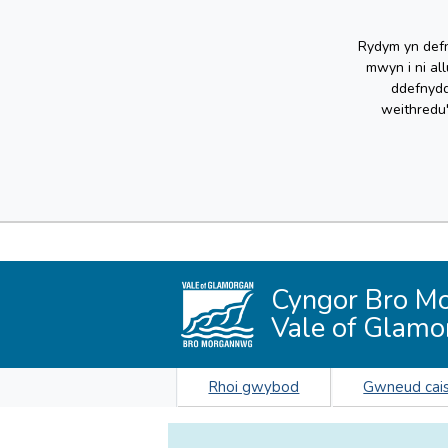
Rydym yn defn
mwyn i ni al
ddefnydd
weithredu
Cyngor Bro M
Vale of Glamo
Rhoi gwybod
Gwneud cai