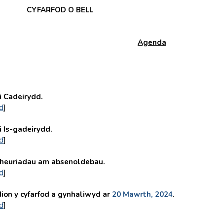
CYFARFOD O BELL
Agenda
Cadeirydd.
d
]
Is-gadeirydd.
d
]
uriadau am absenoldebau.
d
]
n y cyfarfod a gynhaliwyd ar
20 Mawrth, 2024
.
d
]