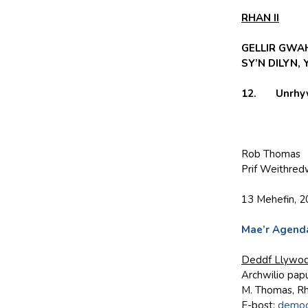
RHAN II
GELLIR GWA
SY’N DILYN,
12. Unrhyw f
Rob Thomas
Prif Weithred
13 Mehefin, 
Mae’r Agenda
Deddf Llywod
Archwilio papu
M. Thomas, Rh
E-bost:
democ