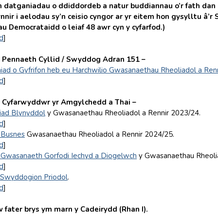
atganiadau o ddiddordeb a natur buddiannau o’r fath dan
nnir i aelodau sy’n ceisio cyngor ar yr eitem hon gysylltu â’
 Democrataidd o leiaf 48 awr cyn y cyfarfod.)
d
]
 Pennaeth Cyllid / Swyddog Adran 151 –
iad o Gyfrifon heb eu Harchwilio Gwasanaethau Rheoliadol a Ren
d
]
 Cyfarwyddwr yr Amgylchedd a Thai –
iad Blynyddol
y Gwasanaethau Rheoliadol a Rennir 2023/24.
d
]
 Busnes
Gwasanaethau Rheoliadol a Rennir 2024/25.
d
]
 Gwasanaeth Gorfodi Iechyd a Diogelwch
y Gwasanaethau Rheolia
d
]
 Swyddogion Priodol
.
d
]
 fater brys ym marn y Cadeirydd (Rhan I).