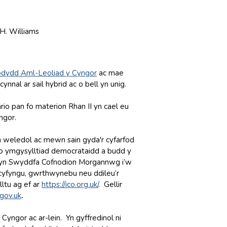
H. Williams
fodydd Aml-Leoliad y Cyngor
ac mae
nal ar sail hybrid ac o bell yn unig.
io pan fo materion Rhan II yn cael eu
ngor.
'n weledol ac mewn sain gyda'r cyfarfod
do ymgysylltiad democrataidd a budd y
d yn Swyddfa Cofnodion Morgannwg i’w
 cyfyngu, gwrthwynebu neu ddileu’r
ltu ag ef ar
https://ico.org.uk
/
. Gellir
gov.uk
.
Cyngor ac ar-lein. Yn gyffredinol ni