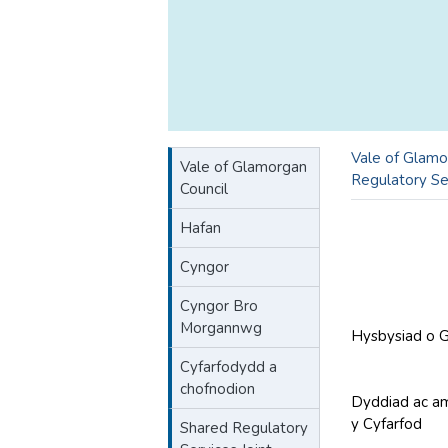
Vale of Glamo
Vale of Glamorgan
Regulatory Se
Council
Hafan
Cyngor
Cyngor Bro
Morgannwg
Hysbysiad o G
A R
Cyfarfodydd a
chofnodion
Dyddiad ac a
y Cyfarfod
DY
Shared Regulatory