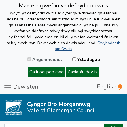
Mae ein gwefan yn defnyddio cwcis
Rydym yn defnyddio cwcis ar gyfer gweithrediad gwefannau
ac i helpu i ddadansoddi ein traffig er mwyn i ni allu gwella ein
gwasanaethau. Mae cwcis angenrheidiol yn helpu i wneud y
wefan yn ddefnyddiadwy drwy alluogi swyddogaethau
sylfaenol fel llywio tudalen. Ni all y wefan weithredu'n iawn
heb y cwcis hyn. Dewiswch eich dewisiadau isod.
Gwybodaeth
am Gwcis
Angenrheidiol
Ystadegau
Galluogi pob cwci
Caniatáu dewis
English
Dewislen
Cyngor Bro Morgannwg
Vale of Glamorgan Council