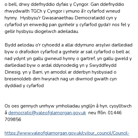
o bell, drwy ddefnyddio dyfais y Cyngor. Gan ddefnyddio
rhwydwaith TGCh y Cyngor i ymuno â’r cyfarfod wneud
hynny. Hysbysu'r Gwasanaethau Democrataidd cyn y
cyfarfod yn enwedig pan gynhelir y cyfarfod gyda'r nos fel y
gellir hysbysu diogelwch adeiladau.
Bydd aelodau o'r cyhoedd a allai ddymuno arsylwi darllediad
byw o drafodion cyfarfod a gynhelir ar sail cyfarfod o bell ac
nad ydynt yn gallu gwneud hynny o gartref, yn gallu gweld y
darllediad byw o ardal ddynodedig yn y Swyddfeydd
Dinesig. yn y Barri, yn amodol ar dderbyn hysbysiad o
bresenoldeb dim hwyrach nag un diwrnod gwaith cyn
dyddiad y cyfarfod
Os oes gennych unrhyw ymholiadau ynglŷn â hyn, cysylltwch
â
democratic@valeofglamorgan.gov.uk
neu ffôn. 01446
709856
https://www.valeofglamorgan.gov.uk/cy/our_council/Council-