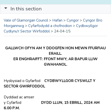
In this section
Vale of Glamorgan Council
>
Hafan
>
Cyngor
>
Cyngor Bro
Morgannwg
>
Cyfarfodydd a chofnodion
>
Cydbwyllgor
Cydlynu'r Sector Wirfoddol
>
24-04-15
GALLWCH OFYN AM Y DDOGFEN HON MEWN FFURFIAU
ERAILL.
ER ENGHRAIFFT: FFONT MWY; AR BAPUR LLIW
GWAHANOL.
Hysbysiad o Gyfarfod
CYDBWYLLGOR CYSWLLT Y
SECTOR GWIRFODDOL
Dyddiad ac amser
y Cyfarfod
DYDD LLUN, 15 EBRILL, 2024 AM
6.00 P.M.