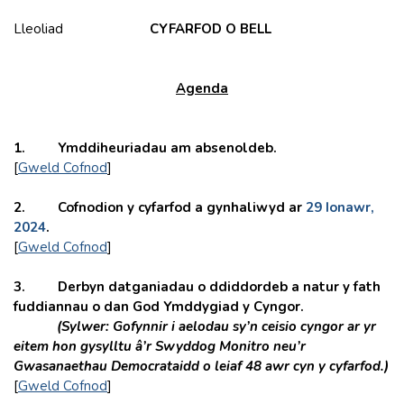
Lleoliad
CYFARFOD O BELL
Agenda
1. Y
mddiheuriadau am absenoldeb.
[
Gweld Cofnod
]
2. Cofnodion y cyfarfod a gynhaliwyd ar
29 Ionawr,
2024
.
[
Gweld Cofnod
]
3.
Derbyn datganiadau o ddiddordeb a natur y fath
fuddiannau o dan God Ymddygiad y Cyngor.
(Sylwer: Gofynnir i aelodau sy’n ceisio cyngor ar yr
eitem hon gysylltu â’r Swyddog Monitro neu’r
Gwasanaethau Democrataidd o leiaf 48 awr cyn y cyfarfod.)
[
Gweld Cofnod
]