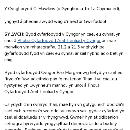
Y Cynghorydd C. Hawkins (o Gynghorau Tref a Chymuned),
ynghyd â phedair swydd wag o’r Sector Gwirfoddol
SYLWCH
: Bydd cyfarfodydd y Cyngor yn cael eu cynnal yn
unol â
Pholisi Cyfarfodydd Aml-Leoliad y Cyngor
ac mae
manylion ym mharagraffau 21.2 a 21.3 ynghylch pa
gyfarfodydd fydd yn cael eu cynnal ar sail hybrid ac o bell yn
unig.
Bydd cyfarfodydd Cyngor Bro Morgannwg hefyd yn cael eu
ffrydio'n fyw, ac eithrio pan fo materion Rhan II yn cael eu
hystyried yn llwyr neu'n rhannol, yn unol â Pholisi
Cyfarfodydd Aml-Leoliad y Cyngor.
Os ydych chi'n cymryd rhan, mae hyn yn golygu eich bod chi'n
cael eich recordio'n weledol ac mewn sain gyda'r cyfarfod yn
cael ei ddarlledu ar y rhyngrwyd. Gwneir hyn at ddibenion
cefnogi a hyrwyddo ymgysylltiad democrataidd a budd y
cyhoedd. Byddwn yn cadw'r data am 6 mlynedd ac yna’n ei