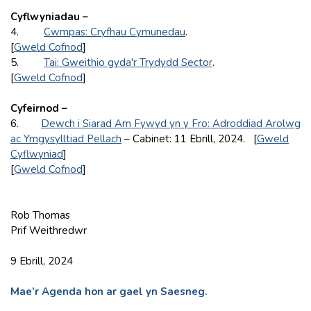
Cyflwyniadau –
4.
Cwmpas: Cryfhau Cymunedau
.
[
Gweld Cofnod
]
5.
Tai: Gweithio gyda'r Trydydd Sector
.
[
Gweld Cofnod
]
Cyfeirnod –
6.
Dewch i Siarad Am Fywyd yn y Fro: Adroddiad Arolwg
ac Ymgysylltiad Pellach
– Cabinet: 11 Ebrill, 2024. [
Gweld
Cyflwyniad
]
[
Gweld Cofnod
]
Rob Thomas
Prif Weithredwr
9 Ebrill, 2024
Mae’r Agenda hon ar gael yn Saesneg.