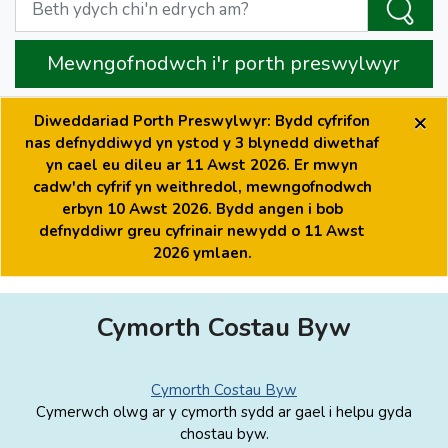
Mewngofnodwch i'r porth preswylwyr
×
Diweddariad Porth Preswylwyr: Bydd cyfrifon
nas defnyddiwyd yn ystod y 3 blynedd diwethaf
yn cael eu dileu ar 11 Awst 2026. Er mwyn
cadw'ch cyfrif yn weithredol, mewngofnodwch
erbyn 10 Awst 2026. Bydd angen i bob
defnyddiwr greu cyfrinair newydd o 11 Awst
2026 ymlaen.
Cymorth Costau Byw
Cymorth Costau Byw
Cymerwch olwg ar y cymorth sydd ar gael i helpu gyda
chostau byw.