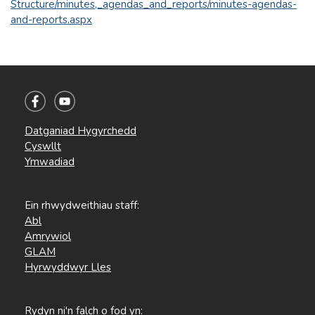
Structure/minutes,_agendas_and_reports/minutes-agendas-
and-reports.aspx
Datganiad Hygyrchedd
Cyswllt
Ymwadiad
Ein rhwydweithiau staff:
Abl
Amrywiol
GLAM
Hyrwyddwyr Lles
Rydyn ni'n falch o fod yn: