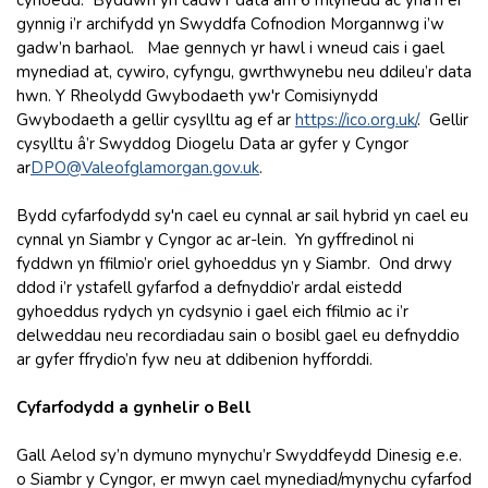
gynnig i’r archifydd yn Swyddfa Cofnodion Morgannwg i’w
gadw’n barhaol. Mae gennych yr hawl i wneud cais i gael
mynediad at, cywiro, cyfyngu, gwrthwynebu neu ddileu’r data
hwn. Y Rheolydd Gwybodaeth yw'r Comisiynydd
Gwybodaeth a gellir cysylltu ag ef ar
https://ico.org.uk
/
. Gellir
cysylltu â’r Swyddog Diogelu Data ar gyfer y Cyngor
ar
DPO@Valeofglamorgan.gov.uk
.
Bydd cyfarfodydd sy'n cael eu cynnal ar sail hybrid yn cael eu
cynnal yn Siambr y Cyngor ac ar-lein. Yn gyffredinol ni
fyddwn yn ffilmio’r oriel gyhoeddus yn y Siambr. Ond drwy
ddod i’r ystafell gyfarfod a defnyddio’r ardal eistedd
gyhoeddus rydych yn cydsynio i gael eich ffilmio ac i’r
delweddau neu recordiadau sain o bosibl gael eu defnyddio
ar gyfer ffrydio’n fyw neu at ddibenion hyfforddi.
Cyfarfodydd a gynhelir o Bell
Gall Aelod sy’n dymuno mynychu’r Swyddfeydd Dinesig e.e.
o Siambr y Cyngor, er mwyn cael mynediad/mynychu cyfarfod