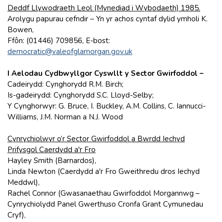
Deddf Llywodraeth Leol (Mynediad i Wybodaeth) 1985.
Arolygu papurau cefndir – Yn yr achos cyntaf dylid ymholi K.
Bowen,
Ffôn: (01446) 709856, E-bost:
democratic@valeofglamorgan.gov.uk
I Aelodau Cydbwyllgor Cyswllt y Sector Gwirfoddol –
Cadeirydd: Cynghorydd R.M. Birch;
Is-gadeirydd: Cynghorydd S.C. Lloyd-Selby;
Y Cynghorwyr: G. Bruce, I. Buckley, A.M. Collins, C. Iannucci-
Williams, J.M. Norman a N.J. Wood
Cynrychiolwyr o’r Sector Gwirfoddol a Bwrdd Iechyd
Prifysgol Caerdydd a'r Fro
Hayley Smith (Barnardos),
Linda Newton (Caerdydd a'r Fro Gweithredu dros Iechyd
Meddwl),
Rachel Connor (Gwasanaethau Gwirfoddol Morgannwg –
Cynrychiolydd Panel Gwerthuso Cronfa Grant Cymunedau
Cryf),