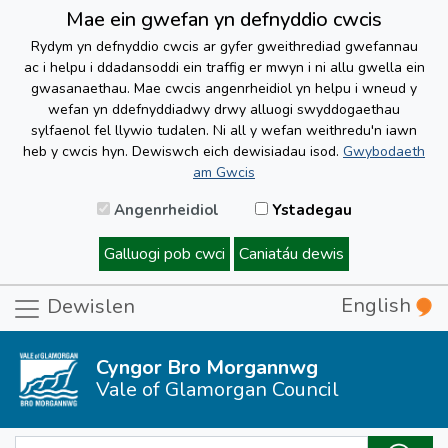
Mae ein gwefan yn defnyddio cwcis
Rydym yn defnyddio cwcis ar gyfer gweithrediad gwefannau
ac i helpu i ddadansoddi ein traffig er mwyn i ni allu gwella ein
gwasanaethau. Mae cwcis angenrheidiol yn helpu i wneud y
wefan yn ddefnyddiadwy drwy alluogi swyddogaethau
sylfaenol fel llywio tudalen. Ni all y wefan weithredu'n iawn
heb y cwcis hyn. Dewiswch eich dewisiadau isod.
Gwybodaeth
am Gwcis
Angenrheidiol
Ystadegau
Galluogi pob cwci
Caniatáu dewis
English
Dewislen
Cyngor Bro Morgannwg
Vale of Glamorgan Council