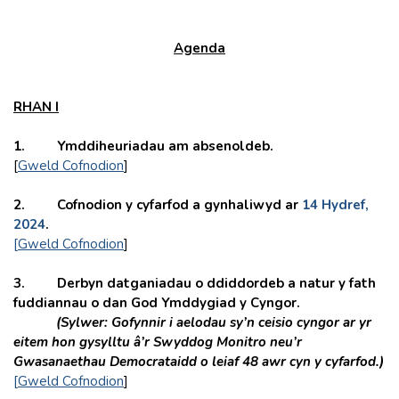
Agenda
RHAN I
1. Y
mddiheuriadau am absenoldeb.
[
Gweld Cofnodion
]
2.
Cofnodion y cyfarfod a gynhaliwyd ar
14 Hydref,
2024
.
[
Gweld Cofnodion
]
3.
Derbyn datganiadau o ddiddordeb a natur y fath
fuddiannau o dan God Ymddygiad y Cyngor.
(Sylwer: Gofynnir i aelodau sy’n ceisio cyngor ar yr
eitem hon gysylltu â’r Swyddog Monitro neu’r
Gwasanaethau Democrataidd o leiaf 48 awr cyn y cyfarfod.)
[
Gweld Cofnodion
]