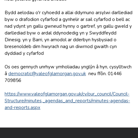
Bydd aelodau o'r cyhoedd a allai ddymuno arsylwi darllediad
byw o drafodion cyfarfod a gynhelir ar sail cyfarfod o bell ac
nad ydynt yn gallu gwneud hynny o gartref, yn gallu gweld y
darllediad byw o ardal ddynodedig yn y Swyddfeydd
Dinesig. yn y Barri, yn amodol ar dderbyn hysbysiad o
bresenoldeb dim hwyrach nag un diwrnod gwaith cyn
dyddiad y cyfarfod
Os oes gennych unrhyw ymholiadau ynglŷn â hyn, cysylltwch
â
democratic@valeofglamorgan.gov.uk
neu ffôn. 01446
709856
https://www.valeofglamorgan.gov.uk/cy/our_council/Council-
Structure/minutes,_agendas_and_reports/minutes-agendas-
and-reports.aspx