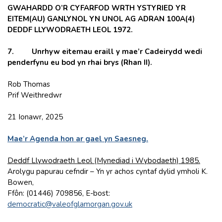
GWAHARDD O’R CYFARFOD WRTH YSTYRIED YR
EITEM(AU) GANLYNOL YN UNOL AG ADRAN 100A(4)
DEDDF LLYWODRAETH LEOL 1972.
7. Unrhyw eitemau eraill y mae’r Cadeirydd wedi
penderfynu eu bod yn rhai brys (Rhan II).
Rob Thomas
Prif Weithredwr
21 Ionawr, 2025
Mae’r Agenda hon ar gael yn Saesneg.
Deddf Llywodraeth Leol (Mynediad i Wybodaeth) 1985.
Arolygu papurau cefndir – Yn yr achos cyntaf dylid ymholi K.
Bowen,
Ffôn: (01446) 709856, E-bost:
democratic@valeofglamorgan.gov.uk