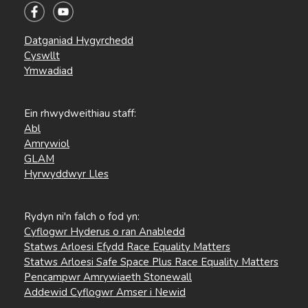
Datganiad Hygyrchedd
Cyswllt
Ymwadiad
Ein rhwydweithiau staff:
Abl
Amrywiol
GLAM
Hyrwyddwyr Lles
Rydyn ni'n falch o fod yn:
Cyflogwr Hyderus o ran Anabledd
Statws Arloesi Efydd Race Equality Matters
Statws Arloesi Safe Space Plus Race Equality Matters
Pencampwr Amrywiaeth Stonewall
Addewid Cyflogwr Amser i Newid