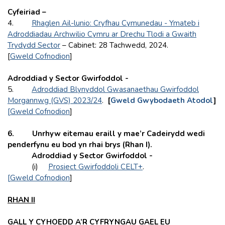
Cyfeiriad –
4.
Rhaglen Ail-lunio: Cryfhau Cymunedau - Ymateb i
Adroddiadau Archwilio Cymru ar Drechu Tlodi a Gwaith
Trydydd Sector
– Cabinet: 28 Tachwedd, 2024.
[
Gweld Cofnodion
]
Adroddiad y Sector Gwirfoddol -
5.
Adroddiad Blynyddol Gwasanaethau Gwirfoddol
Morgannwg (GVS) 2023/24
.
[
Gweld Gwybodaeth Atodol
]
[
Gweld Cofnodion
]
6. Unrhyw eitemau eraill y mae’r Cadeirydd wedi
penderfynu eu bod yn rhai brys (Rhan I).
Adroddiad y Sector Gwirfoddol -
(i)
Prosiect Gwirfoddoli CELT+
.
[
Gweld Cofnodion
]
RHAN II
GALL Y CYHOEDD A’R CYFRYNGAU GAEL EU