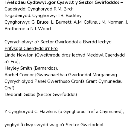
I Aelodau Cydbwyllgor Cyswllt y Sector Gwirfoddol –
Cadeirydd: Cynghorydd R.M. Birch;
Is-gadeirydd: Cynghorwyr I.R. Buckley;
Cynghorwyr: G. Bruce, L. Burnett, A.M. Collins, J.M. Norman, J.
Protheroe a N.J. Wood
Cynrychiolwyr o’r Sector Gwirfoddol a Bwrdd Iechyd
Prifysgol Caerdydd a'r Fro
Linda Newton (Gweithredu dros Iechyd Meddwl Caerdydd
a’r Fro),
Hayley Smith (Barnardos),
Rachel Connor (Gwasanaethau Gwirfoddol Morgannwg -
Cynrychiolydd Panel Gwerthuso Cronfa Grant Cymunedau
Cryf),
Deborah Gibbs (Sector Gwirfoddol)
Y Cynghorydd C. Hawkins (o Gynghorau Tref a Chymuned),
ynghyd â dwy swydd wag o'r Sector Gwirfoddol.