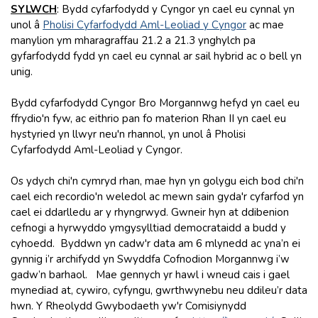
SYLWCH
: Bydd cyfarfodydd y Cyngor yn cael eu cynnal yn
unol â
Pholisi Cyfarfodydd Aml-Leoliad y Cyngor
ac mae
manylion ym mharagraffau 21.2 a 21.3 ynghylch pa
gyfarfodydd fydd yn cael eu cynnal ar sail hybrid ac o bell yn
unig.
Bydd cyfarfodydd Cyngor Bro Morgannwg hefyd yn cael eu
ffrydio'n fyw, ac eithrio pan fo materion Rhan II yn cael eu
hystyried yn llwyr neu'n rhannol, yn unol â Pholisi
Cyfarfodydd Aml-Leoliad y Cyngor.
Os ydych chi'n cymryd rhan, mae hyn yn golygu eich bod chi'n
cael eich recordio'n weledol ac mewn sain gyda'r cyfarfod yn
cael ei ddarlledu ar y rhyngrwyd. Gwneir hyn at ddibenion
cefnogi a hyrwyddo ymgysylltiad democrataidd a budd y
cyhoedd. Byddwn yn cadw'r data am 6 mlynedd ac yna’n ei
gynnig i’r archifydd yn Swyddfa Cofnodion Morgannwg i’w
gadw’n barhaol. Mae gennych yr hawl i wneud cais i gael
mynediad at, cywiro, cyfyngu, gwrthwynebu neu ddileu’r data
hwn. Y Rheolydd Gwybodaeth yw'r Comisiynydd