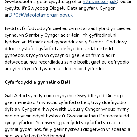
Gwybodaeth a gellir cysylltu ag ef ar
https://ico.org.uk
/
.
Gellir
cysylltu â’r Swyddog Diogelu Data ar gyfer y Cyngor
ar
DPO@Valeofglamorgan.gov.uk
.
Bydd cyfarfodydd sy'n cael eu cynnal ar sail hybrid yn cael eu
cynnal yn Siambr y Cyngor ac ar-lein. Yn gyffredinol ni
fyddwn yn ffilmio’r oriel gyhoeddus yn y Siambr. Ond drwy
ddod i’r ystafell gyfarfod a defnyddio’r ardal eistedd
gyhoeddus rydych yn cydsynio i gael eich ffilmio ac i’r
delweddau neu recordiadau sain o bosibl gael eu defnyddio
ar gyfer ffrydio’n fyw neu at ddibenion hyfforddi.
Cyfarfodydd a gynhelir o Bell
Gall Aelod sy’n dymuno mynychu’r Swyddfeydd Dinesig i
gael mynediad / mynychu cyfarfod o bell, trwy ddefnyddio
dyfais y Cyngor a rhwydwaith Lupus y Cyngor wneud hynny,
ond gofynnir iddynt hysbysu’r Gwasanaethau Democrataidd
cyn y cyfarfod. Yn enwedig pan fydd y cyfarfod yn cael ei
gynnal gyda'r nos, fel y gellir hysbysu diogelwch yr adeilad a
nodi ystafell gyfarfod briodol.