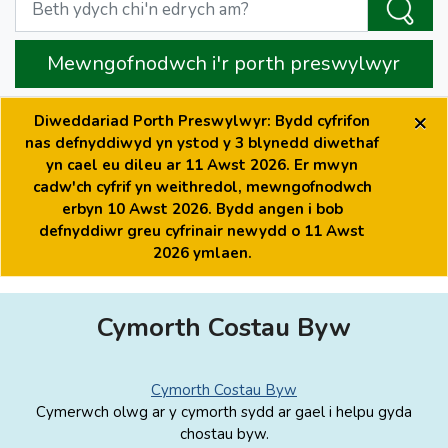
Mewngofnodwch i'r porth preswylwyr
×
Diweddariad Porth Preswylwyr: Bydd cyfrifon
nas defnyddiwyd yn ystod y 3 blynedd diwethaf
yn cael eu dileu ar 11 Awst 2026. Er mwyn
cadw'ch cyfrif yn weithredol, mewngofnodwch
erbyn 10 Awst 2026. Bydd angen i bob
defnyddiwr greu cyfrinair newydd o 11 Awst
2026 ymlaen.
Cymorth Costau Byw
Cymorth Costau Byw
Cymerwch olwg ar y cymorth sydd ar gael i helpu gyda
chostau byw.