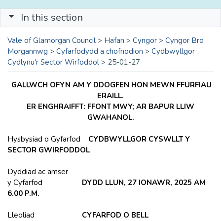
In this section
Vale of Glamorgan Council
>
Hafan
>
Cyngor
>
Cyngor Bro
Morgannwg
>
Cyfarfodydd a chofnodion
>
Cydbwyllgor
Cydlynu'r Sector Wirfoddol
>
25-01-27
GALLWCH OFYN AM Y DDOGFEN HON MEWN FFURFIAU
ERAILL.
ER ENGHRAIFFT: FFONT MWY; AR BAPUR LLIW
GWAHANOL.
Hysbysiad o Gyfarfod
CYDBWYLLGOR CYSWLLT Y
SECTOR GWIRFODDOL
Dyddiad ac amser
y Cyfarfod
DYDD LLUN, 27 IONAWR, 2025 AM
6.00 P.M.
Lleoliad
CYFARFOD O BELL