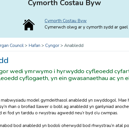
Cymorth Costau Byw
Cymorth Costau Byw
Cymerwch olwg ar y cymorth sydd ar gael 
rgan Council
>
Hafan
>
Cyngor
>
Anabledd
dd
gor wedi ymrwymo i hyrwyddo cyfleoedd cyfart
eoedd cyflogaeth, yn ein gwasanaethau ac yn e
.
i mabwysiadu model gymdeithasol anabledd yn swyddogol. Mae h
y’n rhan o brofiad llawer o bobl ag anabledd yn ganlyniad anoche
 ei fod yn tarddu o rwystrau agwedd neu’r byd o’u cwmpas.
dnabod bod anabledd yn bodoli oherwydd bod rhwystrau’n atal po