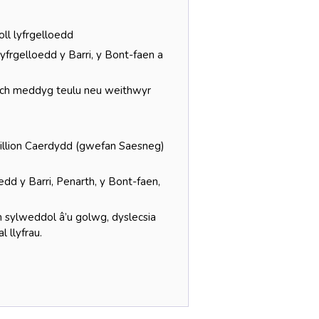
holl lyfrgelloedd
frgelloedd y Barri, y Bont-faen a
 eich meddyg teulu neu weithwyr
illion Caerdydd (gwefan Saesneg)
dd y Barri, Penarth, y Bont-faen,
em sylweddol â’u golwg, dyslecsia
l llyfrau.