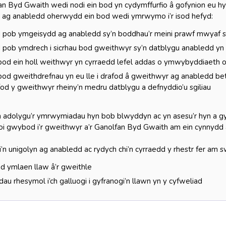
n Byd Gwaith wedi nodi ein bod yn cydymffurfio â gofynion eu hy
l ag anabledd oherwydd ein bod wedi ymrwymo i’r isod hefyd:
 pob ymgeisydd ag anabledd sy’n boddhau’r meini prawf mwyaf s
pob ymdrech i sicrhau bod gweithwyr sy’n datblygu anabledd yn
 bod ein holl weithwyr yn cyrraedd lefel addas o ymwybyddiaeth 
bod gweithdrefnau yn eu lle i drafod â gweithwyr ag anabledd bet
fod y gweithwyr rheiny’n medru datblygu a defnyddio’u sgiliau
 adolygu’r ymrwymiadau hyn bob blwyddyn ac yn asesu’r hyn a gy
hoi gwybod i’r gweithwyr a’r Ganolfan Byd Gwaith am ein cynnydd a
i’n unigolyn ag anabledd ac rydych chi’n cyrraedd y rhestr fer am 
d ymlaen llaw â’r gweithle
au rhesymol i’ch galluogi i gyfranogi’n llawn yn y cyfweliad