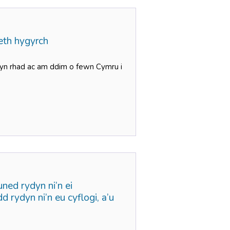
eth hygyrch
u yn rhad ac am ddim o fewn Cymru i
ned rydyn ni’n ei
rydyn ni’n eu cyflogi, a’u