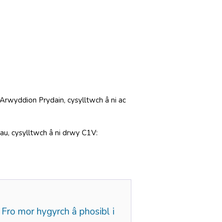
Arwyddion Prydain, cysylltwch â ni ac
hau, cysylltwch â ni drwy C1V:
ro mor hygyrch â phosibl i