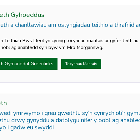
iaeth Gyhoeddus
h a chanllawiau am ostyngiadau teithio a thrafnidia
un Teithiau Bws Lleol yn cynnig tocynnau mantais ar gyfer teithia
 phobl ag anabledd sy’n byw ym Mro Morgannwg.
eth Gymunedol Greenlinks
Tocynnau Mantais
eth
wedi ymrwymo i greu gweithlu sy’n cynrychioli’r gymu
hu drwy gynyddu a datblygu nifer y bobl ag anabledd 
yo i gadw eu swyddi