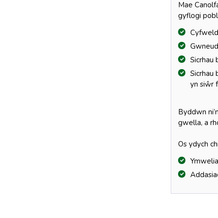
Mae Canolfa
gyflogi pob
Cyfweld
Gwneud 
Sicrhau
Sicrhau 
yn siŵr 
Byddwn ni’n
gwella, a r
Os ydych ch
Ymwelia
Addasiad