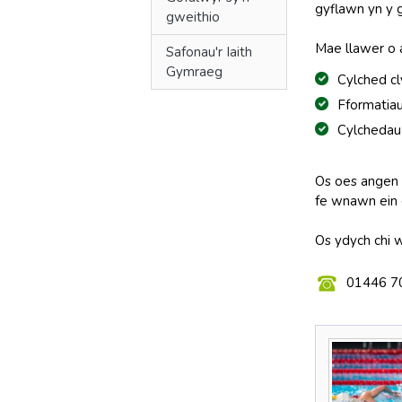
gyflawn yn y
gweithio
Mae llawer o 
Safonau'r Iaith
Gymraeg
Cylched c
Fformatiau
Cylchedau
Os oes angen h
fe wnawn ein g
Os ydych chi w
01446 7