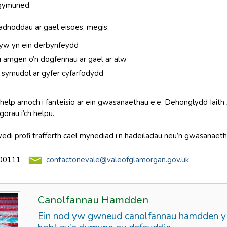
 gymuned.
adnoddau ar gael eisoes, megis:
lyw yn ein derbynfeydd
 amgen o’n dogfennau ar gael ar alw
 symudol ar gyfer cyfarfodydd
elp arnoch i fanteisio ar ein gwasanaethau e.e. Dehonglydd Iaith 
orau i’ch helpu.
edi profi trafferth cael mynediad i’n hadeiladau neu’n gwasanaet
00111
contactonevale@valeofglamorgan.gov.uk
Canolfannau Hamdden
Ein nod yw gwneud canolfannau hamdden y F