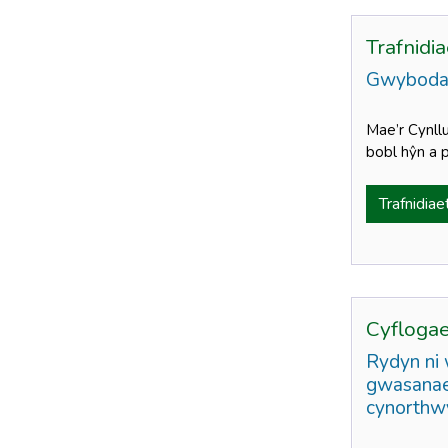
Trafnid
Gwybodaet
Mae’r Cynll
bobl hŷn a
Trafnidia
Cyfloga
Rydyn ni 
gwasanaet
cynorthw