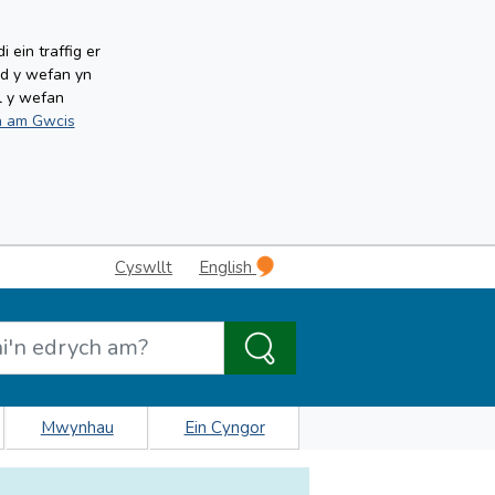
ein traffig er
ud y wefan yn
l y wefan
 am Gwcis
Cyswllt
English
Mwynhau
Ein Cyngor