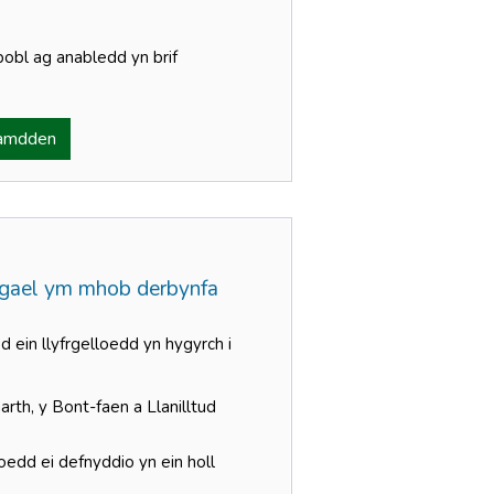
obl ag anabledd yn brif
Hamdden
r gael ym mhob derbynfa
 ein llyfrgelloedd yn hygyrch i
rth, y Bont-faen a Llanilltud
oedd ei defnyddio yn ein holl