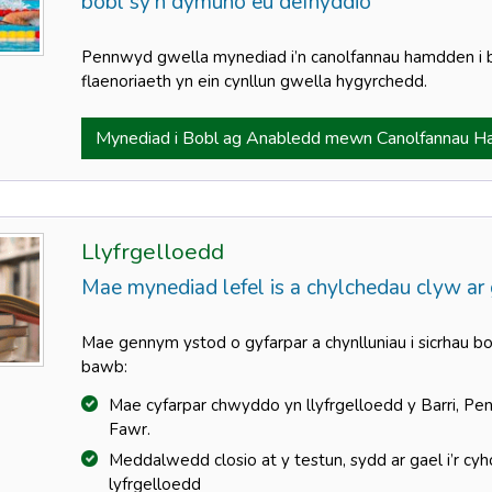
bobl sy’n dymuno eu defnyddio
Pennwyd gwella mynediad i’n canolfannau hamdden i b
flaenoriaeth yn ein cynllun gwella hygyrchedd.
Mynediad i Bobl ag Anabledd mewn Canolfannau 
Llyfrgelloedd
Mae mynediad lefel is a chylchedau clyw a
Mae gennym ystod o gyfarpar a chynlluniau i sicrhau bod
bawb:
Mae cyfarpar chwyddo yn llyfrgelloedd y Barri, Pena
Fawr.
Meddalwedd closio at y testun, sydd ar gael i’r cyh
lyfrgelloedd