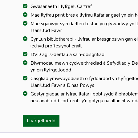
Gwasanaeth Llyfrgell Cartref
Mae llyfrau print bras a llyfrau llafar ar gael yn ein 
Mae sganwyr sy’n darllen testun yn glywadwy yn lly
Llanilltud Fawr
Cynllun bibliotherapi - llyfrau ar bresgripsiwn gan
iechyd proffesiynol eraill
DVD ag is-deitlau a sain-ddisgrifiad
Diwrnodau mewn cydweithrediad â Sefydliad y De
yn ein llyfrgelloedd
Casgliad ymwybyddiaeth o fyddardod yn llyfrgelloe
Llanilltud Fawr a Dinas Powys
Gostyngiadau ar lyfrau llafar i bobl sydd â phrobl
neu anabledd corfforol sy’n golygu na allan nhw dda
Llyfrgelloedd