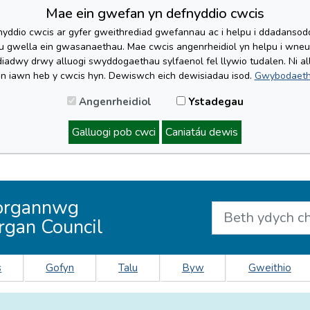
Mae ein gwefan yn defnyddio cwcis
yddio cwcis ar gyfer gweithrediad gwefannau ac i helpu i ddadansoddi 
lu gwella ein gwasanaethau. Mae cwcis angenrheidiol yn helpu i wne
iadwy drwy alluogi swyddogaethau sylfaenol fel llywio tudalen. Ni al
'n iawn heb y cwcis hyn. Dewiswch eich dewisiadau isod.
Gwybodaeth
Angenrheidiol
Ystadegau
Galluogi pob cwci
Caniatáu dewis
organnwg
rgan Council
s
Gofyn
Talu
Byw
Gweithio