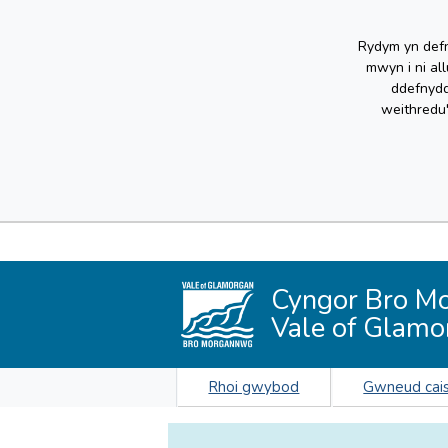
Rydym yn defn
mwyn i ni al
ddefnydd
weithredu
Cyngor Bro M
Vale of Glamo
Rhoi gwybod
Gwneud cai