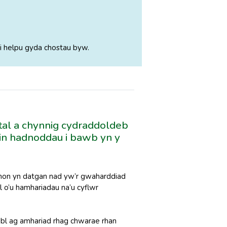
i helpu gyda chostau byw.
al a chynnig cydraddoldeb
in hadnoddau i bawb yn y
on yn datgan nad yw’r gwaharddiad
l o’u hamhariadau na’u cyflwr
bl ag amhariad rhag chwarae rhan