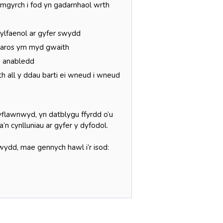
mgyrch i fod yn gadarnhaol wrth
ylfaenol ar gyfer swydd
 aros ym myd gwaith
o anabledd
h all y ddau barti ei wneud i wneud
flawnwyd, yn datblygu ffyrdd o’u
’n cynlluniau ar gyfer y dyfodol.
swydd, mae gennych hawl i’r isod: