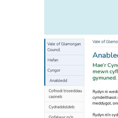
Vale of Glamo
Vale of Glamorgan
Council
Anable
Hafan
Mae’r Cyn
Cyngor
mewn cyfl
gymuned
Anabledd
Cofnodi troseddau
Rydyn ni wed
casineb
cymdeithasol s
meddygol, ond
Cydraddoldeb
Rydyn ni’n cy
Gofalwyr sy'n