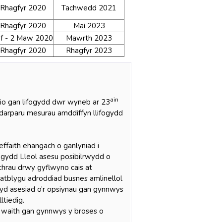
Rhagfyr 2020
Tachwedd 2021
Rhagfyr 2020
Mai 2023
f - 2 Maw 2020
Mawrth 2023
Rhagfyr 2020
Rhagfyr 2023
ain
thio gan lifogydd dwr wyneb ar 23
darparu mesurau amddiffyn llifogydd
effaith ehangach o ganlyniad i
ifogydd Lleol asesu posibilrwydd o
echrau drwy gyflwyno cais at
atblygu adroddiad busnes amlinellol
hefyd asesiad o’r opsiynau gan gynnwys
ltiedig.
o waith gan gynnwys y broses o