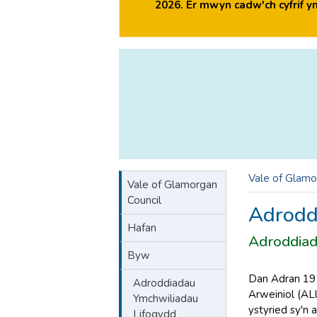
2026. Er mwyn cadw'ch cyfrif 
Vale of Glamo
Vale of Glamorgan
Council
Adrodd
Hafan
Adroddiad
Byw
Dan Adran 19 
Adroddiadau
Arweiniol (ALl
Ymchwiliadau
ystyried sy'n 
Lifogydd