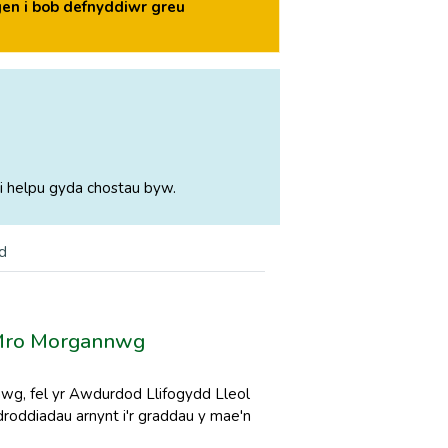
en i bob defnyddiwr greu
i helpu gyda chostau byw.
d
 Mro Morgannwg
g, fel yr Awdurdod Llifogydd Lleol
droddiadau arnynt i'r graddau y mae'n