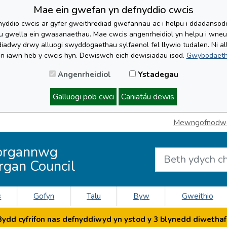
Mae ein gwefan yn defnyddio cwcis
yddio cwcis ar gyfer gweithrediad gwefannau ac i helpu i ddadansoddi 
lu gwella ein gwasanaethau. Mae cwcis angenrheidiol yn helpu i wne
iadwy drwy alluogi swyddogaethau sylfaenol fel llywio tudalen. Ni al
'n iawn heb y cwcis hyn. Dewiswch eich dewisiadau isod.
Gwybodaeth
Angenrheidiol
Ystadegau
Galluogi pob cwci
Caniatáu dewis
Mewngofnodwch
organnwg
rgan Council
s
Gofyn
Talu
Byw
Gweithio
dd cyfrifon nas defnyddiwyd yn ystod y 3 blynedd diwethaf 