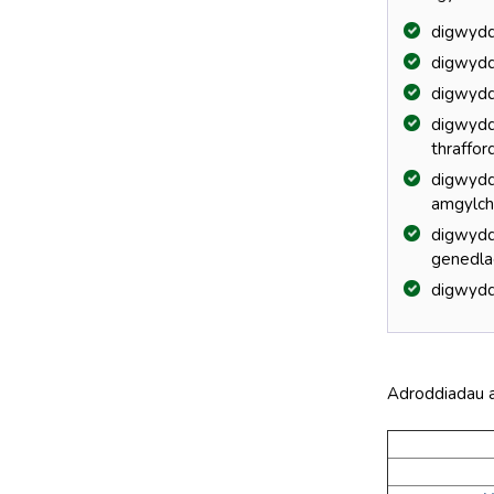
digwydd
digwydd
digwyddi
digwyddi
thraffor
digwyddi
amgylch
digwyddi
genedla
digwyddi
Adroddiadau a