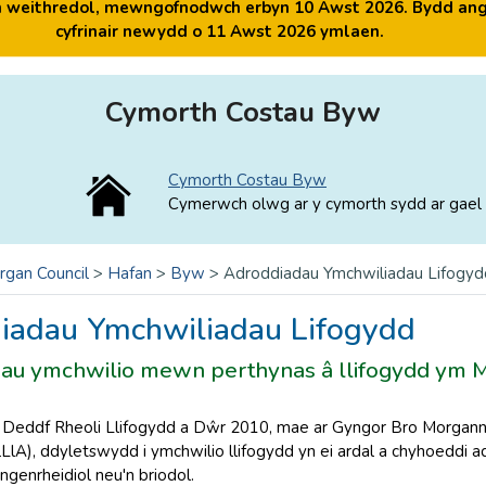
yn weithredol, mewngofnodwch erbyn 10 Awst 2026. Bydd ang
cyfrinair newydd o 11 Awst 2026 ymlaen.
Cymorth Costau Byw
Cymorth Costau Byw
Cymerwch olwg ar y cymorth sydd ar gael 
rgan Council
>
Hafan
>
Byw
>
Adroddiadau Ymchwiliadau Lifogyd
iadau Ymchwiliadau Lifogydd
au ymchwilio mewn perthynas â llifogydd ym
Deddf Rheoli Llifogydd a Dŵr 2010, mae ar Gyngor Bro Morgannw
LlA), ddyletswydd i ymchwilio llifogydd yn ei ardal a chyhoeddi a
angenrheidiol neu'n briodol.