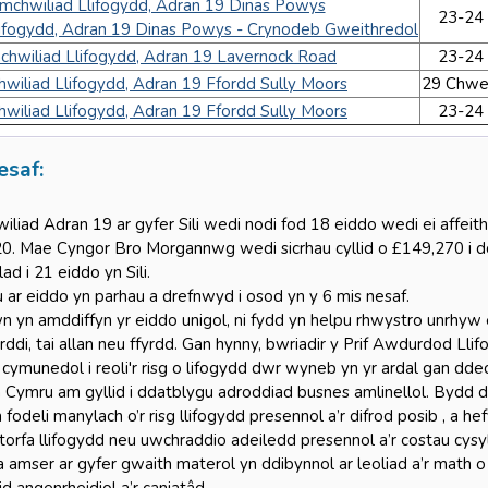
mchwiliad Llifogydd, Adran 19 Dinas Powys
23-24 
lifogydd, Adran 19 Dinas Powys - Crynodeb Gweithredol
chwiliad Llifogydd, Adran 19 Lavernock Road
23-24 
wiliad Llifogydd, Adran 19 Ffordd Sully Moors
29 Chwe
wiliad Llifogydd, Adran 19 Ffordd Sully Moors
23-24 
saf:
iliad Adran 19 ar gyfer Sili wedi nodi fod 18 eiddo wedi ei affei
0. Mae Cyngor Bro Morgannwg wedi sicrhau cyllid o £149,270 i d
lad i 21 eiddo yn Sili.
 ar eiddo yn parhau a drefnwyd i osod yn y 6 mis nesaf.
n yn amddiffyn yr eiddo unigol, ni fydd yn helpu rhwystro unrhyw 
rddi, tai allan neu ffyrdd. Gan hynny, bwriadir y Prif Awdurdod Ll
 cymunedol i reoli'r risg o lifogydd dwr wyneb yn yr ardal gan dd
Cymru am gyllid i ddatblygu adroddiad busnes amlinellol. Bydd d
fodeli manylach o’r risg llifogydd presennol a’r difrod posib , a 
orfa llifogydd neu uwchraddio adeiledd presennol a’r costau cysyl
a amser ar gyfer gwaith materol yn ddibynnol ar leoliad a’r math 