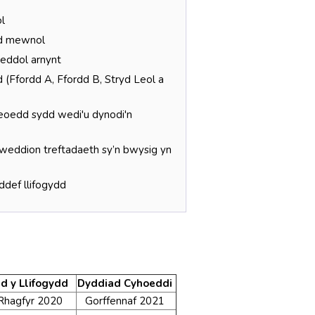
l
dd mewnol
weddol arnynt
d (Ffordd A, Ffordd B, Stryd Leol a
fleoedd sydd wedi'u dynodi'n
dweddion treftadaeth sy’n bwysig yn
ddef llifogydd
d y Llifogydd
Dyddiad Cyhoeddi
Rhagfyr 2020
Gorffennaf 2021