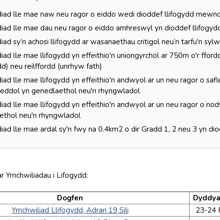
iad lle mae naw neu ragor o eiddo wedi dioddef llifogydd mewno
iad lle mae dau neu ragor o eiddo amhreswyl yn dioddef llifogy
ad sy’n achosi llifogydd ar wasanaethau critigol neu’n tarfu'n syl
ad lle mae llifogydd yn effeithio'n uniongyrchol ar 750m o'r fford
dd) neu reilffordd (unrhyw fath)
ad lle mae llifogydd yn effeithio'n andwyol ar un neu ragor o sa
eddol yn genedlaethol neu'n rhyngwladol
ad lle mae llifogydd yn effeithio'n andwyol ar un neu ragor o no
ethol neu'n rhyngwladol
ad lle mae ardal sy'n fwy na 0.4km2 o dir Gradd 1, 2 neu 3 yn dio
r Ymchwiliadau i Lifogydd:
Dogfen
Dyddya
Ymchwiliad Llifogydd, Adran 19 Sili
23-24 