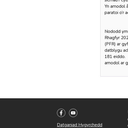
sicrhau’r cyl
Yn amodol â
paratoi o’r
Nododd ymch
Rhagfyr 202
(PFR) ar g
datblygu ac
181 eiddo. 
amodol ar g
Datganiad Hygyrchedd