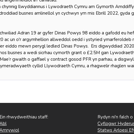
lid angenrheidiol a’r caniatâd.
 chynnig llwyddiannus i Lywodraeth Cymru am Gymorth Amddiffyn 
 adroddiad busnes amlinellol yn cychwyn ym mis Ebrill 2022, gyda 
wiliad Adran 19 ar gyfer Dinas Powys 98 eiddo a gafodd eu heff
0 ac un o'r argymhellion allweddol oedd i ystyried ymarferolde
yfer eiddo mewn perygl ledled Dinas Powys. Ers digwyddiad 20
hos busnes a wedi sicrhau cymorth grant o £2.5M gan Lywodrae
Mae’r gwaith o gaffael y contract gosod PFR yn parhau, a disgwyli
ymeradwyaeth cyllid Llywodraeth Cymru, a rhagwelir rhaglen wai
Ein rhwydweithiau staff:
Rydyn ni'n falch o
Abl
Cyflogwr Hyderus
Amrywiol
Statws Arloesi Ef