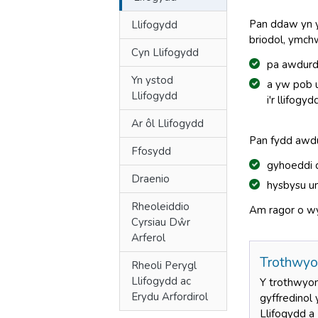
Pan ddaw yn ym
Llifogydd
briodol, ymchwi
Cyn Llifogydd
pa awdurdo
Yn ystod
a yw pob u
Llifogydd
i'r llifogyd
Ar ôl Llifogydd
Pan fydd awdu
Ffosydd
gyhoeddi c
Draenio
hysbysu u
Rheoleiddio
Am ragor o wy
Cyrsiau Dŵr
Arferol
Trothwyo
Rheoli Perygl
Llifogydd ac
Y trothwyon
Erydu Arfordirol
gyffredinol 
Llifogydd a