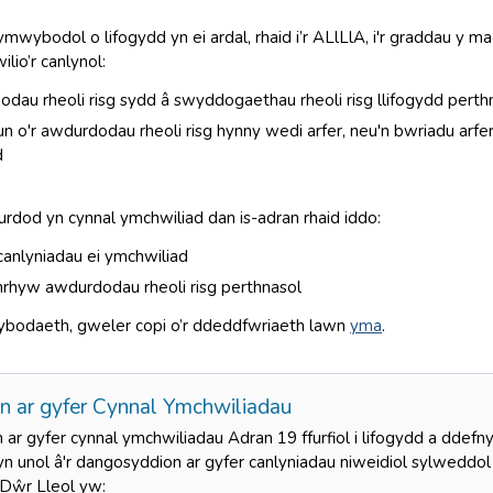
wybodol o lifogydd yn ei ardal, rhaid i’r ALlLlA, i'r graddau y ma
lio’r canlynol:
dau rheoli risg sydd â swyddogaethau rheoli risg llifogydd perth
n o'r awdurdodau rheoli risg hynny wedi arfer, neu'n bwriadu ar
d
rdod yn cynnal ymchwiliad dan is-adran rhaid iddo:
anlyniadau ei ymchwiliad
nrhyw awdurdodau rheoli risg perthnasol
bodaeth, gweler copi o’r ddeddfwriaeth lawn
yma
.
n ar gyfer Cynnal Ymchwiliadau
 ar gyfer cynnal ymchwiliadau Adran 19 ffurfiol i lifogydd a dde
yn unol â'r dangosyddion ar gyfer canlyniadau niweidiol sylweddol 
 Dŵr Lleol yw: