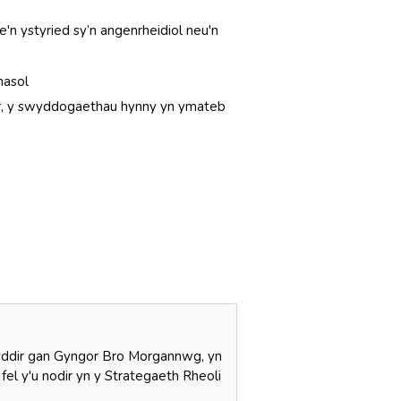
e'n ystyried sy’n angenrheidiol neu'n
nasol
fer, y swyddogaethau hynny yn ymateb
fnyddir gan Gyngor Bro Morgannwg, yn
fel y'u nodir yn y Strategaeth Rheoli