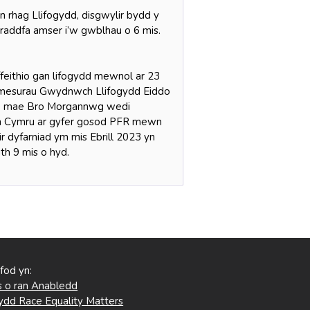
rhag Llifogydd, disgwylir bydd y
graddfa amser i’w gwblhau o 6 mis.
eithio gan lifogydd mewnol ar 23
b mesurau Gwydnwch Llifogydd Eiddo
20 mae Bro Morgannwg wedi
th Cymru ar gyfer gosod PFR mewn
r dyfarniad ym mis Ebrill 2023 yn
th 9 mis o hyd.
 fod yn:
 o ran Anabledd
ydd Race Equality Matters