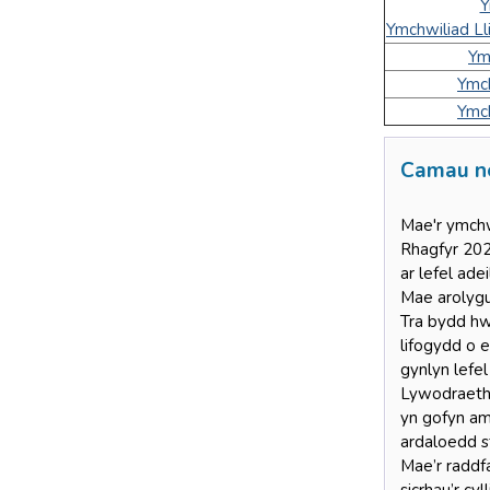
Y
Ymchwiliad L
Ym
Ymch
Ymch
Camau ne
Mae'r ymchw
Rhagfyr 202
ar lefel adei
Mae arolygu
Tra bydd hw
lifogydd o e
gynlyn lefel
Lywodraeth 
yn gofyn am 
ardaloedd st
Mae’r raddf