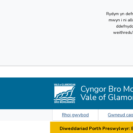
Rydym yn defn
mwyn i ni al
ddefnydd
weithredu
Cyngor Bro M
Vale of Glamo
Rhoi gwybod
Gwneud cai
Diweddariad Porth Preswylwyr: By