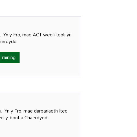
Yn y Fro, mae ACT wedi'i leoli yn
haerdydd.
Training
. Yn y Fro, mae darpariaeth Itec
Mhen-y-bont a Chaerdydd.