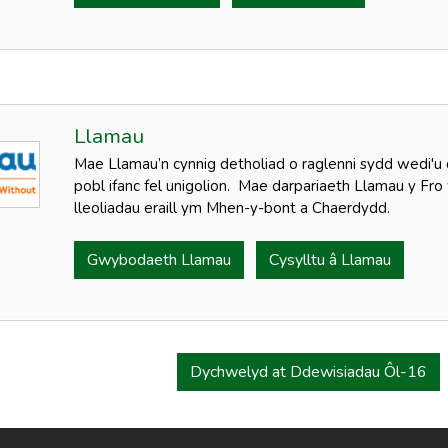
Llamau
Mae Llamau’n cynnig detholiad o raglenni sydd wedi'u c
pobl ifanc fel unigolion. Mae darpariaeth Llamau y Fro w
lleoliadau eraill ym Mhen-y-bont a Chaerdydd.
Gwybodaeth Llamau
Cysylltu â Llamau
Dychwelyd at Ddewisiadau Ôl-16