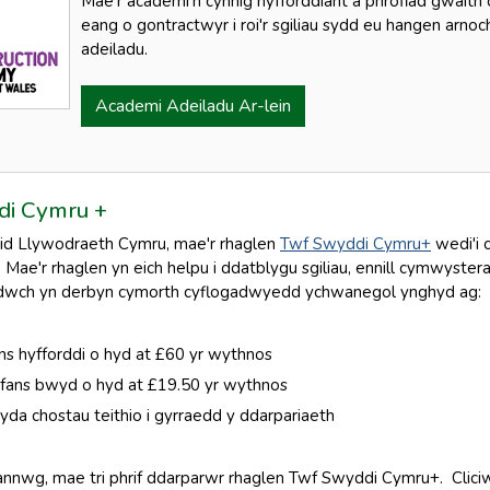
Mae’r academi’n cynnig hyfforddiant a phrofiad gwaith
eang o gontractwyr i roi'r sgiliau sydd eu hangen arno
adeiladu.
Academi Adeiladu Ar-lein
di Cymru +
llid Llywodraeth Cymru, mae'r rhaglen
Twf Swyddi Cymru+
wedi'i 
ae'r rhaglen yn eich helpu i ddatblygu sgiliau, ennill cymwyster
dwch yn derbyn cymorth cyflogadwyedd ychwanegol ynghyd ag:
ans hyfforddi o hyd at £60 yr wythnos
fans bwyd o hyd at £19.50 yr wythnos
da chostau teithio i gyrraedd y ddarpariaeth
nwg, mae tri phrif ddarparwr rhaglen Twf Swyddi Cymru+. Cliciwc