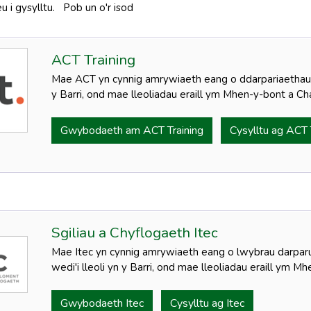
 i gysylltu. Pob un o'r isod
ACT Training
Mae ACT yn cynnig amrywiaeth eang o ddarpariaethau. 
y Barri, ond mae lleoliadau eraill ym Mhen-y-bont a C
Gwybodaeth am ACT Training
Cysylltu ag ACT 
Sgiliau a Chyflogaeth Itec
Mae Itec yn cynnig amrywiaeth eang o lwybrau darparu
wedi'i lleoli yn y Barri, ond mae lleoliadau eraill ym 
Gwybodaeth Itec
Cysylltu ag Itec