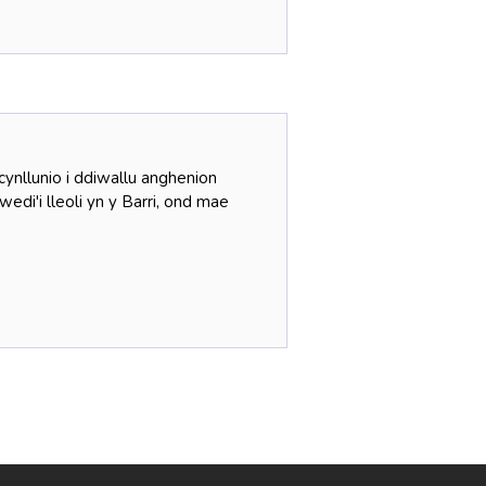
ynllunio i ddiwallu anghenion
edi'i lleoli yn y Barri, ond mae