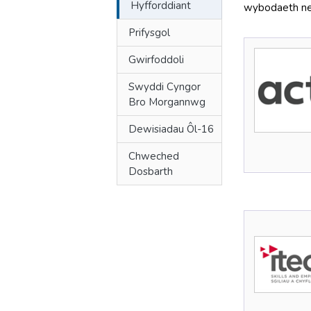
Hyfforddiant
wybodaeth neu
Prifysgol
Gwirfoddoli
Swyddi Cyngor
Bro Morgannwg
Dewisiadau Ôl-16
Chweched
Dosbarth