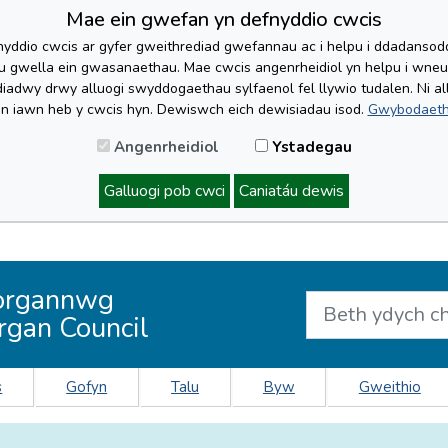
Mae ein gwefan yn defnyddio cwcis
yddio cwcis ar gyfer gweithrediad gwefannau ac i helpu i ddadansoddi 
lu gwella ein gwasanaethau. Mae cwcis angenrheidiol yn helpu i wne
iadwy drwy alluogi swyddogaethau sylfaenol fel llywio tudalen. Ni al
'n iawn heb y cwcis hyn. Dewiswch eich dewisiadau isod.
Gwybodaeth
Angenrheidiol
Ystadegau
Galluogi pob cwci
Caniatáu dewis
organnwg
rgan Council
s
Gofyn
Talu
Byw
Gweithio