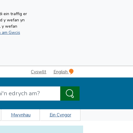
ein traffig er
ud y wefan yn
l y wefan
 am Gwcis
Cyswllt
English
Mwynhau
Ein Cyngor