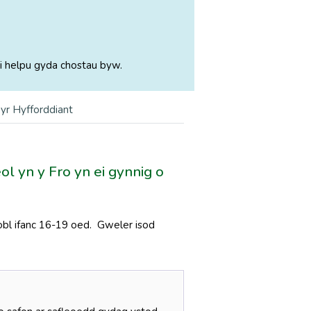
i helpu gyda chostau byw.
yr Hyfforddiant
l yn y Fro yn ei gynnig o
bl ifanc 16-19 oed. Gweler isod