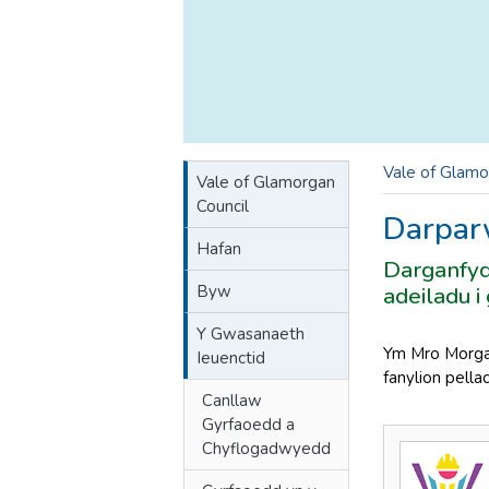
Vale of Glamo
Vale of Glamorgan
Council
Darpar
Hafan
Darganfyd
Byw
adeiladu i
Y Gwasanaeth
Ym Mro Morgan
Ieuenctid
fanylion pell
Canllaw
Gyrfaoedd a
Chyflogadwyedd