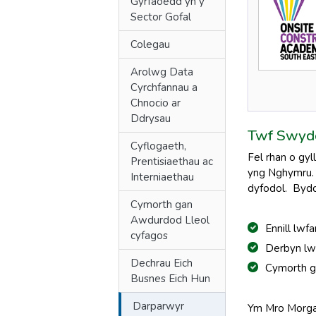
Gyrfaoedd yn y
Sector Gofal
Colegau
Arolwg Data
Cyrchfannau a
Chnocio ar
Ddrysau
Twf Swyd
Cyflogaeth,
Fel rhan o gy
Prentisiaethau ac
yng Nghymru. M
Interniaethau
dyfodol. Byd
Cymorth gan
Awdurdod Lleol
Ennill lwf
cyfagos
Derbyn lw
Dechrau Eich
Cymorth gy
Busnes Eich Hun
Darparwyr
Ym Mro Morgan