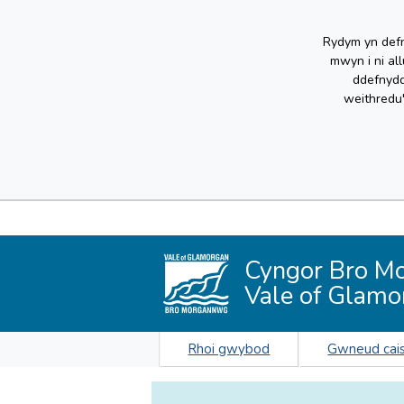
Rydym yn defn
mwyn i ni al
ddefnydd
weithredu
Cyngor Bro M
Vale of Glamo
Rhoi gwybod
Gwneud cai