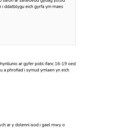
 o safon ar safleoedd gydag ystod
ch i ddatblygu eich gyrfa ym maes
chynllunio ar gyfer pobl ifanc 16-19 oed
au a phrofiad i symud ymlaen yn eich
h ar y dolenni isod i gael mwy o