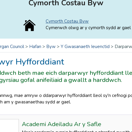
Cymorth Costau Byw
Cymorth Costau Byw
Cymerwch olwg ar y cymorth sydd ar gael 
rgan Council
>
Hafan
>
Byw
>
Y Gwasanaeth Ieuenctid
>
Darparw
wyr Hyfforddiant
dwch beth mae eich darparwyr hyfforddiant lleo
 gyrsiau gofal anifeiliaid a gwallt a harddwch.
nwg, mae amryw o ddarparwyr hyfforddiant lleol sy'n cefnogi po
ach am y gwasanaethau sydd ar gael.
Academi Adeiladu Ar y Safle