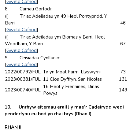
[
Gweld Cofnod
]
8. Camau Gorfodi:
(i) Tir ac Adeiladau yn 49 Heol Pontypridd, Y
Barri.
46
[
Gweld Cofnod
]
(i) Tir ac Adeiladau ym Biomas y Barri, Heol
Woodham, Y Barri.
67
[
Gweld Cofnod
]
9. Ceisiadau Cynllunio:
[
Gweld Cofnod
]
2022/00792/FUL
Tir yn Moat Farm, Llyswyrni
73
2023/00381/FUL
11 Clos Dyffryn, San Nicolas
131
16 Heol y Frenhines, Dinas
2023/00740/FUL
149
Powys
10. Unrhyw eitemau eraill y mae’r Cadeirydd wedi
penderfynu eu bod yn rhai brys (Rhan I).
RHAN II