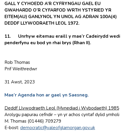
GALL Y CYHOEDD A’R CYFRYNGAU GAEL EU
GWAHARDD O’R CYFARFOD WRTH YSTYRIED YR
EITEM(AU) GANLYNOL YN UNOL AG ADRAN 100A(4)
DEDDF LLYWODRAETH LEOL 1972.
11. Unrhyw eitemau eraill y mae’r Cadeirydd wedi
penderfynu eu bod yn rhai brys (Rhan II).
Rob Thomas
Prif Weithredwr
31 Awst, 2023
Mae’r Agenda hon ar gael yn Saesneg.
Deddf Llywodraeth Leol (Mynediad i Wybodaeth) 1985
Arolygu papurau cefndir – yn yr achos cyntaf dylid ymholi
M. Thomas (01446) 709279
E-bost:
democratic@valeofglamorgan.gov.uk