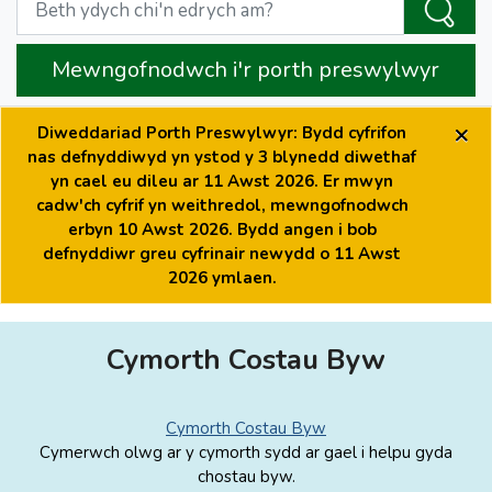
Mewngofnodwch i'r porth preswylwyr
×
Diweddariad Porth Preswylwyr: Bydd cyfrifon
nas defnyddiwyd yn ystod y 3 blynedd diwethaf
yn cael eu dileu ar 11 Awst 2026. Er mwyn
cadw'ch cyfrif yn weithredol, mewngofnodwch
erbyn 10 Awst 2026. Bydd angen i bob
defnyddiwr greu cyfrinair newydd o 11 Awst
2026 ymlaen.
Cymorth Costau Byw
Cymorth Costau Byw
Cymerwch olwg ar y cymorth sydd ar gael i helpu gyda
chostau byw.