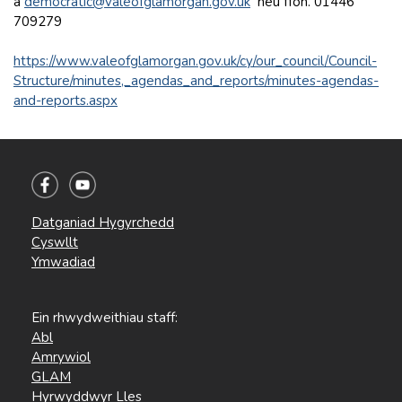
â
democratic@valeofglamorgan.gov.uk
neu ffôn. 01446
709279
https://www.valeofglamorgan.gov.uk/cy/our_council/Council-
Structure/minutes,_agendas_and_reports/minutes-agendas-
and-reports.aspx
Datganiad Hygyrchedd
Cyswllt
Ymwadiad
Ein rhwydweithiau staff:
Abl
Amrywiol
GLAM
Hyrwyddwyr Lles