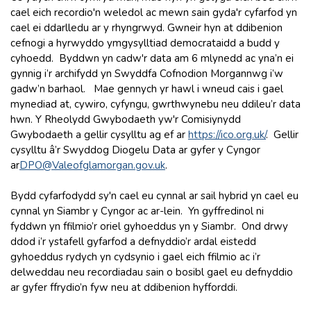
cael eich recordio'n weledol ac mewn sain gyda'r cyfarfod yn
cael ei ddarlledu ar y rhyngrwyd. Gwneir hyn at ddibenion
cefnogi a hyrwyddo ymgysylltiad democrataidd a budd y
cyhoedd. Byddwn yn cadw'r data am 6 mlynedd ac yna’n ei
gynnig i’r archifydd yn Swyddfa Cofnodion Morgannwg i’w
gadw’n barhaol. Mae gennych yr hawl i wneud cais i gael
mynediad at, cywiro, cyfyngu, gwrthwynebu neu ddileu’r data
hwn. Y Rheolydd Gwybodaeth yw'r Comisiynydd
Gwybodaeth a gellir cysylltu ag ef ar
https://ico.org.uk
/
.
Gellir
cysylltu â’r Swyddog Diogelu Data ar gyfer y Cyngor
ar
DPO@Valeofglamorgan.gov.uk
.
Bydd cyfarfodydd sy'n cael eu cynnal ar sail hybrid yn cael eu
cynnal yn Siambr y Cyngor ac ar-lein. Yn gyffredinol ni
fyddwn yn ffilmio’r oriel gyhoeddus yn y Siambr. Ond drwy
ddod i’r ystafell gyfarfod a defnyddio’r ardal eistedd
gyhoeddus rydych yn cydsynio i gael eich ffilmio ac i’r
delweddau neu recordiadau sain o bosibl gael eu defnyddio
ar gyfer ffrydio’n fyw neu at ddibenion hyfforddi.