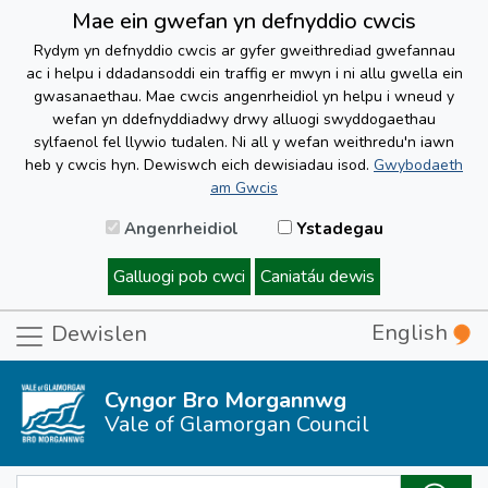
Mae ein gwefan yn defnyddio cwcis
Rydym yn defnyddio cwcis ar gyfer gweithrediad gwefannau
ac i helpu i ddadansoddi ein traffig er mwyn i ni allu gwella ein
gwasanaethau. Mae cwcis angenrheidiol yn helpu i wneud y
wefan yn ddefnyddiadwy drwy alluogi swyddogaethau
sylfaenol fel llywio tudalen. Ni all y wefan weithredu'n iawn
heb y cwcis hyn. Dewiswch eich dewisiadau isod.
Gwybodaeth
am Gwcis
Angenrheidiol
Ystadegau
Galluogi pob cwci
Caniatáu dewis
English
Dewislen
Cyngor Bro Morgannwg
Vale of Glamorgan Council