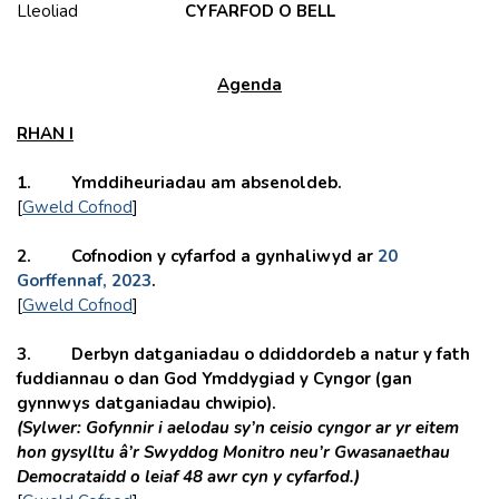
Lleoliad
CYFARFOD O BELL
Agenda
RHAN I
1. Ymddiheuriadau am absenoldeb.
[
Gweld Cofnod
]
2. Cofnodion y cyfarfod a gynhaliwyd ar
20
Gorffennaf, 2023
.
[
Gweld Cofnod
]
3. Derbyn datganiadau o ddiddordeb a natur y fath
fuddiannau o dan God Ymddygiad y Cyngor (gan
gynnwys datganiadau chwipio).
(Sylwer: Gofynnir i aelodau sy’n ceisio cyngor ar yr eitem
hon gysylltu â’r Swyddog Monitro neu’r Gwasanaethau
Democrataidd o leiaf 48 awr cyn y cyfarfod.)