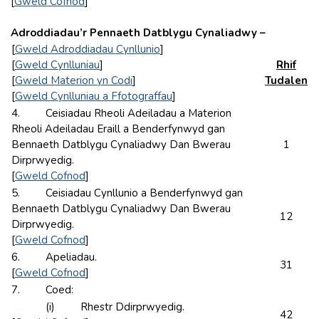
[
Gweld Cofnod
]
Adroddiadau’r Pennaeth Datblygu Cynaliadwy –
[
Gweld Adroddiadau Cynllunio
]
[
Gweld Cynlluniau
]
Rhif
[
Gweld Materion yn Codi
]
Tudalen
[
Gweld Cynlluniau a Ffotograffau
]
4. Ceisiadau Rheoli Adeiladau a Materion
Rheoli Adeiladau Eraill a Benderfynwyd gan
Bennaeth Datblygu Cynaliadwy Dan Bwerau
1
Dirprwyedig.
[
Gweld Cofnod
]
5. Ceisiadau Cynllunio a Benderfynwyd gan
Bennaeth Datblygu Cynaliadwy Dan Bwerau
12
Dirprwyedig.
[
Gweld Cofnod
]
6. Apeliadau.
31
[
Gweld Cofnod
]
7. Coed:
(i) Rhestr Ddirprwyedig.
42