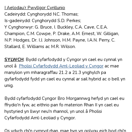
I Aelodau’r Pwyllgor Cynllunio
Cadeirydd: Cynghorydd N.C. Thomas;
Is-gadeirydd: Cynghorydd S.D. Perkes;
Y Cynghorwyr: G. Bruce, I. Buckley, C.A. Cave, C.E.A.
Champion, C.M. Cowpe, P. Drake, A.M. Ernest, W. Gilligan,
N.P. Hodges, Dr. I.J. Johnson, H.M. Payne, I.A.N. Perry, C.
Stallard, E. Williams ac M.R. Wilson.
SYLWCH
: Bydd cyfarfodydd y Cyngor yn cael eu cynnal yn
unol â
Pholisi Cyfarfodydd Aml-Leoliad y Cyngor
ac mae
manylion ym mharagraffau 21.2 a 21.3 ynghylch pa
gyfarfodydd fydd yn cael eu cynnal ar sail hybrid ac o bell yn
unig.
Bydd cyfarfodydd Cyngor Bro Morgannwg hefyd yn cael eu
ffrydio'n fyw, ac eithrio pan fo materion Rhan II yn cael eu
hystyried yn llwyr neu'n rhannol, yn unol â Pholisi
Cyfarfodydd Aml-Leoliad y Cyngor.
Os ydych chi'n cymryd rhan, mae hyn yn golygu eich bod chi'n