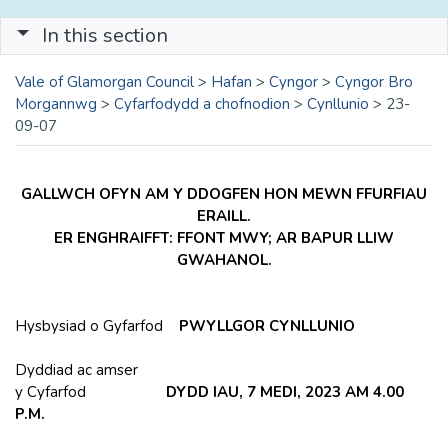
In this section
Vale of Glamorgan Council
>
Hafan
>
Cyngor
>
Cyngor Bro
Morgannwg
>
Cyfarfodydd a chofnodion
>
Cynllunio
>
23-
09-07
GALLWCH OFYN AM Y DDOGFEN HON MEWN FFURFIAU
ERAILL.
ER ENGHRAIFFT: FFONT MWY; AR BAPUR LLIW
GWAHANOL.
Hysbysiad o Gyfarfod
PWYLLGOR CYNLLUNIO
Dyddiad ac amser
y Cyfarfod
DYDD IAU, 7 MEDI, 2023 AM 4.00
P.M.