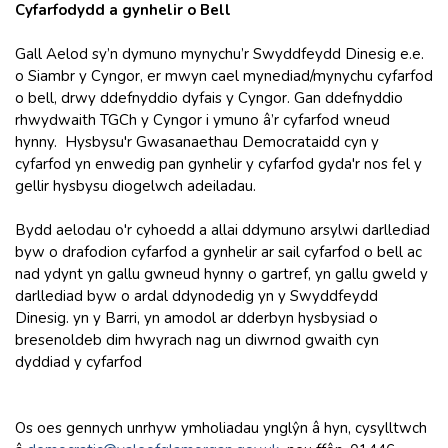
Cyfarfodydd a gynhelir o Bell
Gall Aelod sy’n dymuno mynychu’r Swyddfeydd Dinesig e.e.
o Siambr y Cyngor, er mwyn cael mynediad/mynychu cyfarfod
o bell, drwy ddefnyddio dyfais y Cyngor. Gan ddefnyddio
rhwydwaith TGCh y Cyngor i ymuno â’r cyfarfod wneud
hynny. Hysbysu'r Gwasanaethau Democrataidd cyn y
cyfarfod yn enwedig pan gynhelir y cyfarfod gyda'r nos fel y
gellir hysbysu diogelwch adeiladau.
Bydd aelodau o'r cyhoedd a allai ddymuno arsylwi darllediad
byw o drafodion cyfarfod a gynhelir ar sail cyfarfod o bell ac
nad ydynt yn gallu gwneud hynny o gartref, yn gallu gweld y
darllediad byw o ardal ddynodedig yn y Swyddfeydd
Dinesig. yn y Barri, yn amodol ar dderbyn hysbysiad o
bresenoldeb dim hwyrach nag un diwrnod gwaith cyn
dyddiad y cyfarfod
Os oes gennych unrhyw ymholiadau ynglŷn â hyn, cysylltwch