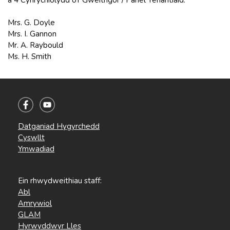
Mrs. G. Doyle
Mrs. I. Gannon
Mr. A. Raybould
Ms. H. Smith
Datganiad Hygyrchedd
Cyswllt
Ymwadiad
Ein rhwydweithiau staff:
Abl
Amrywiol
GLAM
Hyrwyddwyr Lles