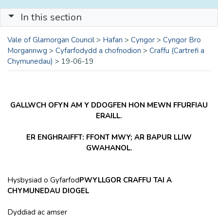
In this section
Vale of Glamorgan Council
>
Hafan
>
Cyngor
>
Cyngor Bro
Morgannwg
>
Cyfarfodydd a chofnodion
>
Craffu (Cartrefi a
Chymunedau)
>
19-06-19
GALLWCH OFYN AM Y DDOGFEN HON MEWN FFURFIAU
ERAILL.
ER ENGHRAIFFT: FFONT MWY; AR BAPUR LLIW
GWAHANOL.
Hysbysiad o Gyfarfod
PWYLLGOR CRAFFU TAI A
CHYMUNEDAU DIOGEL
Dyddiad ac amser