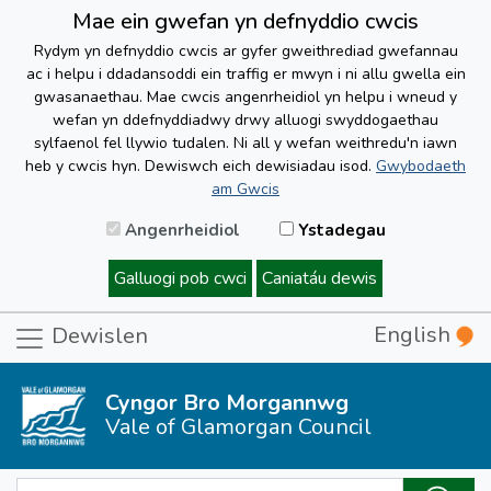
Mae ein gwefan yn defnyddio cwcis
Rydym yn defnyddio cwcis ar gyfer gweithrediad gwefannau
ac i helpu i ddadansoddi ein traffig er mwyn i ni allu gwella ein
gwasanaethau. Mae cwcis angenrheidiol yn helpu i wneud y
wefan yn ddefnyddiadwy drwy alluogi swyddogaethau
sylfaenol fel llywio tudalen. Ni all y wefan weithredu'n iawn
heb y cwcis hyn. Dewiswch eich dewisiadau isod.
Gwybodaeth
am Gwcis
Angenrheidiol
Ystadegau
Galluogi pob cwci
Caniatáu dewis
English
Dewislen
Cyngor Bro Morgannwg
Vale of Glamorgan Council