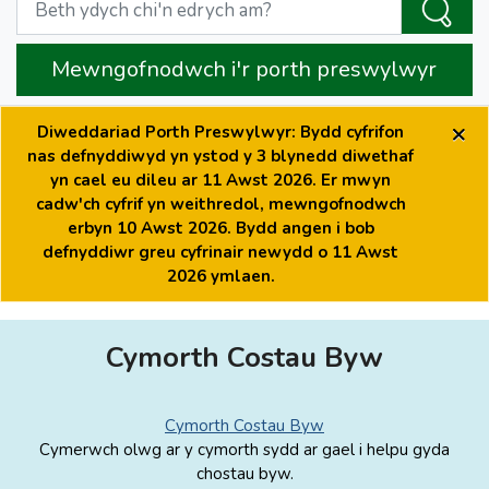
Mewngofnodwch i'r porth preswylwyr
×
Diweddariad Porth Preswylwyr: Bydd cyfrifon
nas defnyddiwyd yn ystod y 3 blynedd diwethaf
yn cael eu dileu ar 11 Awst 2026. Er mwyn
cadw'ch cyfrif yn weithredol, mewngofnodwch
erbyn 10 Awst 2026. Bydd angen i bob
defnyddiwr greu cyfrinair newydd o 11 Awst
2026 ymlaen.
Cymorth Costau Byw
Cymorth Costau Byw
Cymerwch olwg ar y cymorth sydd ar gael i helpu gyda
chostau byw.