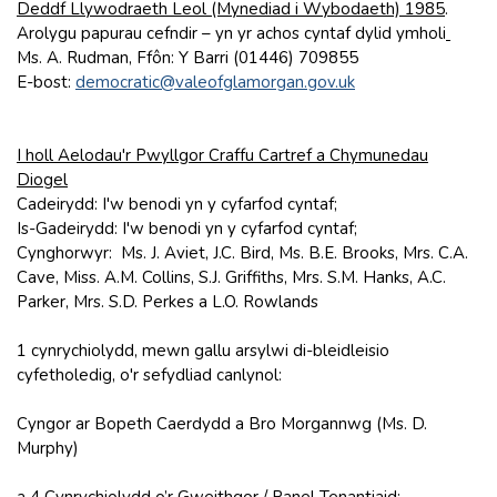
Deddf Llywodraeth Leol (Mynediad i Wybodaeth) 1985
.
Arolygu papurau cefndir – yn yr achos cyntaf dylid ymholi
Ms. A. Rudman, Ffôn: Y Barri (01446) 709855
E-bost:
democratic@valeofglamorgan.gov.uk
I holl Aelodau'r Pwyllgor Craffu Cartref a Chymunedau
Diogel
Cadeirydd: I'w benodi yn y cyfarfod cyntaf;
Is-Gadeirydd: I'w benodi yn y cyfarfod cyntaf;
Cynghorwyr: Ms. J. Aviet, J.C. Bird, Ms. B.E. Brooks, Mrs. C.A.
Cave, Miss. A.M. Collins, S.J. Griffiths, Mrs. S.M. Hanks, A.C.
Parker, Mrs. S.D. Perkes a L.O. Rowlands
1 cynrychiolydd, mewn gallu arsylwi di-bleidleisio
cyfetholedig, o'r sefydliad canlynol:
Cyngor ar Bopeth Caerdydd a Bro Morgannwg (Ms. D.
Murphy)
a 4 Cynrychiolydd o’r Gweithgor / Panel Tenantiaid: