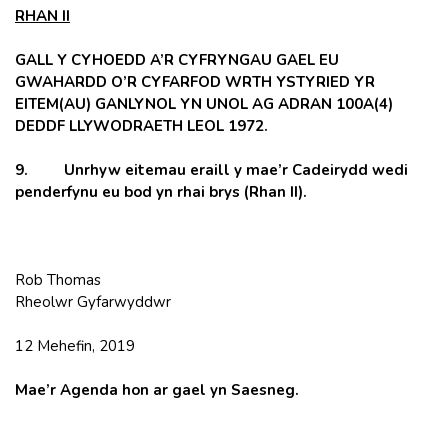
RHAN II
GALL Y CYHOEDD A’R CYFRYNGAU GAEL EU
GWAHARDD O’R CYFARFOD WRTH YSTYRIED YR
EITEM(AU) GANLYNOL YN UNOL AG ADRAN 100A(4)
DEDDF LLYWODRAETH LEOL 1972.
9. Unrhyw eitemau eraill y mae’r Cadeirydd wedi
penderfynu eu bod yn rhai brys (Rhan II).
Rob Thomas
Rheolwr Gyfarwyddwr
12 Mehefin, 2019
Mae’r Agenda hon ar gael yn Saesneg.