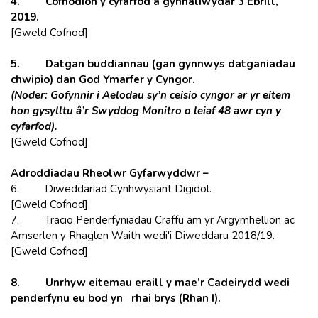
4.
Cofnodion y cyfarfod
a gynhaliwyd
ar 3 Ebrill,
2019.
[Gweld Cofnod]
5.
Datgan buddiannau (gan gynnwys datganiadau
chwipio) dan God Ymarfer y Cyngor.
(Noder: Gofynnir i Aelodau sy’n ceisio cyngor ar yr eitem
hon gysylltu â’r Swyddog Monitro o leiaf 48 awr cyn y
cyfarfod).
[Gweld Cofnod]
Adroddiadau Rheolwr Gyfarwyddwr –
6. Diweddariad Cynhwysiant Digidol.
[Gweld Cofnod]
7. Tracio Penderfyniadau Craffu am yr Argymhellion ac
Amserlen y Rhaglen Waith wedi'i Diweddaru 2018/19.
[Gweld Cofnod]
8. Unrhyw eitemau eraill y mae’r Cadeirydd wedi
penderfynu eu bod yn rhai brys (Rhan I).