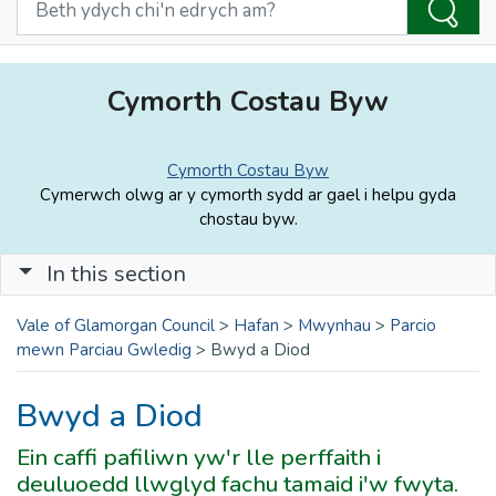
Cymorth Costau Byw
Cymorth Costau Byw
Cymerwch olwg ar y cymorth sydd ar gael i helpu gyda
chostau byw.
In this section
Vale of Glamorgan Council
>
Hafan
>
Mwynhau
>
Parcio
mewn Parciau Gwledig
>
Bwyd a Diod
Bwyd a Diod
Ein caffi pafiliwn yw'r lle perffaith i
deuluoedd llwglyd fachu tamaid i'w fwyta.