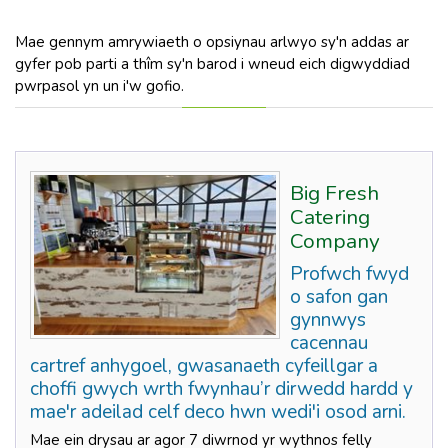
Mae gennym amrywiaeth o opsiynau arlwyo sy'n addas ar
gyfer pob parti a thîm sy'n barod i wneud eich digwyddiad
pwrpasol yn un i'w gofio.
Big Fresh
Catering
Company
Profwch fwyd
o safon gan
gynnwys
cacennau
cartref anhygoel, gwasanaeth cyfeillgar a
choffi gwych wrth fwynhau’r dirwedd hardd y
mae'r adeilad celf deco hwn wedi'i osod arni.
Mae ein drysau ar agor 7 diwrnod yr wythnos felly