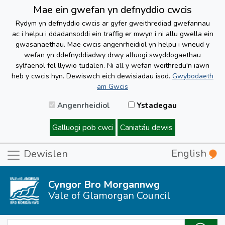
Mae ein gwefan yn defnyddio cwcis
Rydym yn defnyddio cwcis ar gyfer gweithrediad gwefannau
ac i helpu i ddadansoddi ein traffig er mwyn i ni allu gwella ein
gwasanaethau. Mae cwcis angenrheidiol yn helpu i wneud y
wefan yn ddefnyddiadwy drwy alluogi swyddogaethau
sylfaenol fel llywio tudalen. Ni all y wefan weithredu'n iawn
heb y cwcis hyn. Dewiswch eich dewisiadau isod.
Gwybodaeth
am Gwcis
Angenrheidiol
Ystadegau
Galluogi pob cwci
Caniatáu dewis
English
Dewislen
Cyngor Bro Morgannwg
Vale of Glamorgan Council