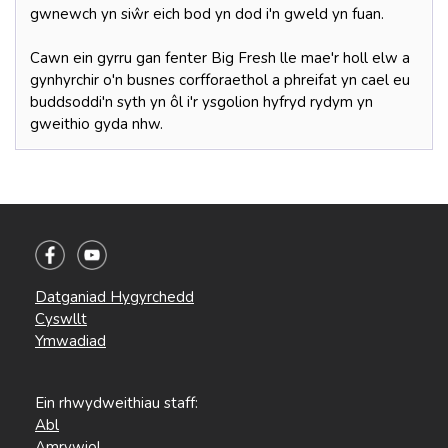
gwnewch yn siŵr eich bod yn dod i'n gweld yn fuan.
Cawn ein gyrru gan fenter Big Fresh lle mae'r holl elw a
gynhyrchir o'n busnes corfforaethol a phreifat yn cael eu
buddsoddi'n syth yn ôl i'r ysgolion hyfryd rydym yn
gweithio gyda nhw.
Datganiad Hygyrchedd
Cyswllt
Ymwadiad
Ein rhwydweithiau staff:
Abl
Amrywiol