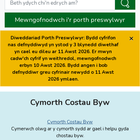
Mewngofnodwch i'r porth preswylwyr
×
Diweddariad Porth Preswylwyr: Bydd cyfrifon
nas defnyddiwyd yn ystod y 3 blynedd diwethaf
yn cael eu dileu ar 11 Awst 2026. Er mwyn
cadw'ch cyfrif yn weithredol, mewngofnodwch
erbyn 10 Awst 2026. Bydd angen i bob
defnyddiwr greu cyfrinair newydd o 11 Awst
2026 ymlaen.
Cymorth Costau Byw
Cymorth Costau Byw
Cymerwch olwg ar y cymorth sydd ar gael i helpu gyda
chostau byw.