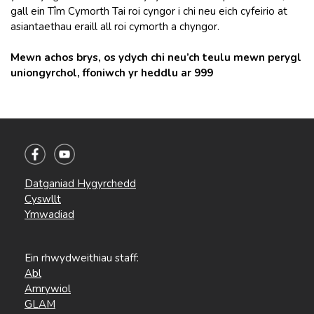
gall ein Tîm Cymorth Tai roi cyngor i chi neu eich cyfeirio at
asiantaethau eraill all roi cymorth a chyngor.
Mewn achos brys, os ydych chi neu’ch teulu mewn perygl
uniongyrchol, ffoniwch yr heddlu ar 999
Datganiad Hygyrchedd
Cyswllt
Ymwadiad
Ein rhwydweithiau staff:
Abl
Amrywiol
GLAM