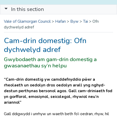
In this section
Vale of Glamorgan Council
>
Hafan
>
Byw
>
Tai
>
Ofn
dychwelyd adref
Cam-drin domestig: Ofn
dychwelyd adref
Gwybodaeth am gam-drin domestig a
gwasanaethau sy’n helpu
“Cam-drin domestig yw camddefnyddio pŵer a
rheolaeth un oedolyn dros oedolyn arall yng nghyd-
destun perthynas bersonol agos. Gall cam-driniaeth fod
yn gorfforol, emosiynol, seicolegol, rhywiol neu’n
ariannol”
Gall ddigwydd i unrhyw un waeth beth fo’i oedran, rhyw, hil