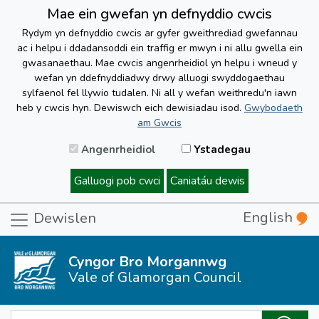
Mae ein gwefan yn defnyddio cwcis
Rydym yn defnyddio cwcis ar gyfer gweithrediad gwefannau
ac i helpu i ddadansoddi ein traffig er mwyn i ni allu gwella ein
gwasanaethau. Mae cwcis angenrheidiol yn helpu i wneud y
wefan yn ddefnyddiadwy drwy alluogi swyddogaethau
sylfaenol fel llywio tudalen. Ni all y wefan weithredu'n iawn
heb y cwcis hyn. Dewiswch eich dewisiadau isod.
Gwybodaeth
am Gwcis
Angenrheidiol
Ystadegau
Galluogi pob cwci
Caniatáu dewis
English
Dewislen
Cyngor Bro Morgannwg
Vale of Glamorgan Council