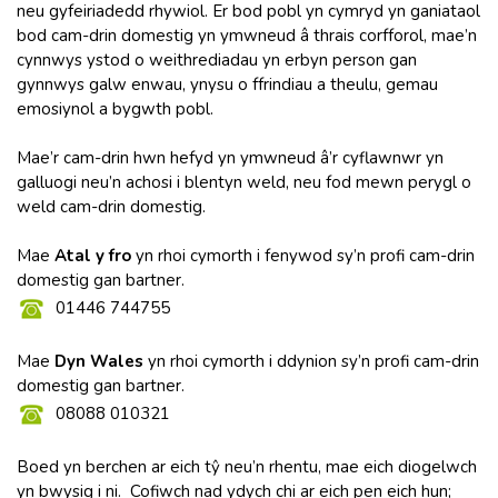
neu gyfeiriadedd rhywiol. Er bod pobl yn cymryd yn ganiataol
bod cam-drin domestig yn ymwneud â thrais corfforol, mae’n
cynnwys ystod o weithrediadau yn erbyn person gan
gynnwys galw enwau, ynysu o ffrindiau a theulu, gemau
emosiynol a bygwth pobl.
Mae’r cam-drin hwn hefyd yn ymwneud â’r cyflawnwr yn
galluogi neu’n achosi i blentyn weld, neu fod mewn perygl o
weld cam-drin domestig.
Mae
Atal y fro
yn rhoi cymorth i fenywod sy’n profi cam-drin
domestig gan bartner.
01446 744755
Mae
Dyn Wales
yn rhoi cymorth i ddynion sy’n profi cam-drin
domestig gan bartner.
08088 010321
Boed yn berchen ar eich tŷ neu’n rhentu, mae eich diogelwch
yn bwysig i ni. Cofiwch nad ydych chi ar eich pen eich hun;