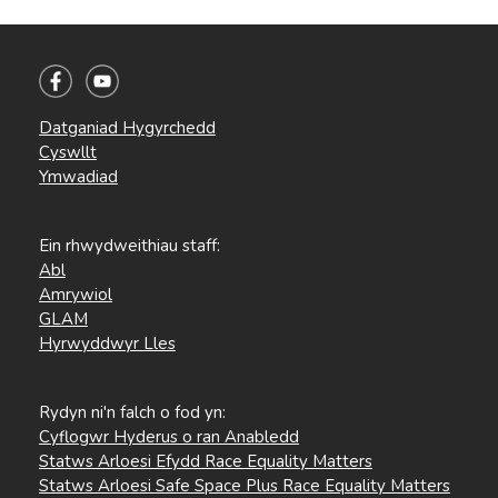
Datganiad Hygyrchedd
Cyswllt
Ymwadiad
Ein rhwydweithiau staff:
Abl
Amrywiol
GLAM
Hyrwyddwyr Lles
Rydyn ni'n falch o fod yn:
Cyflogwr Hyderus o ran Anabledd
Statws Arloesi Efydd Race Equality Matters
Statws Arloesi Safe Space Plus Race Equality Matters