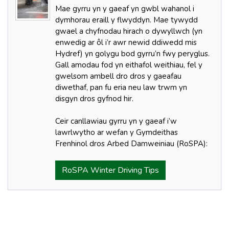
Mae gyrru yn y gaeaf yn gwbl wahanol i
dymhorau eraill y flwyddyn. Mae tywydd
gwael a chyfnodau hirach o dywyllwch (yn
enwedig ar ôl i’r awr newid ddiwedd mis
Hydref) yn golygu bod gyrru’n fwy peryglus.
Gall amodau fod yn eithafol weithiau, fel y
gwelsom ambell dro dros y gaeafau
diwethaf, pan fu eria neu law trwm yn
disgyn dros gyfnod hir.
Ceir canllawiau gyrru yn y gaeaf i’w
lawrlwytho ar wefan y Gymdeithas
Frenhinol dros Arbed Damweiniau (RoSPA):
RoSPA Winter Driving Tips