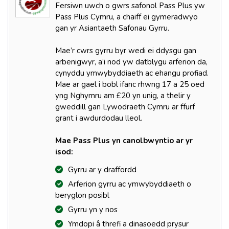
Fersiwn uwch o gwrs safonol Pass Plus yw
Pass Plus Cymru, a chaiff ei gymeradwyo
gan yr Asiantaeth Safonau Gyrru.
Mae’r cwrs gyrru byr wedi ei ddysgu gan
arbenigwyr, a’i nod yw datblygu arferion da,
cynyddu ymwybyddiaeth ac ehangu profiad.
Mae ar gael i bobl ifanc rhwng 17 a 25 oed
yng Nghymru am £20 yn unig, a thelir y
gweddill gan Lywodraeth Cymru ar ffurf
grant i awdurdodau lleol.
Mae Pass Plus yn canolbwyntio ar yr
isod:
Gyrru ar y draffordd
Arferion gyrru ac ymwybyddiaeth o
beryglon posibl
Gyrru yn y nos
Ymdopi â threfi a dinasoedd prysur