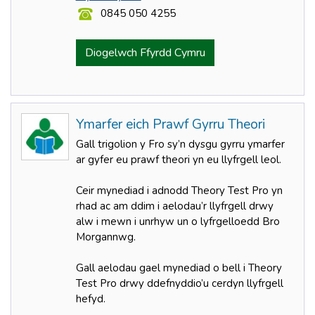
0845 050 4255
Diogelwch Ffyrdd Cymru
Ymarfer eich Prawf Gyrru Theori
Gall trigolion y Fro sy’n dysgu gyrru ymarfer
ar gyfer eu prawf theori yn eu llyfrgell leol.
Ceir mynediad i adnodd Theory Test Pro yn
rhad ac am ddim i aelodau’r llyfrgell drwy
alw i mewn i unrhyw un o lyfrgelloedd Bro
Morgannwg.
Gall aelodau gael mynediad o bell i Theory
Test Pro drwy ddefnyddio’u cerdyn llyfrgell
hefyd.