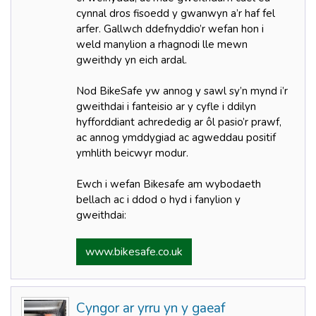
cynnal dros fisoedd y gwanwyn a’r haf fel
arfer. Gallwch ddefnyddio’r wefan hon i
weld manylion a rhagnodi lle mewn
gweithdy yn eich ardal.
Nod BikeSafe yw annog y sawl sy’n mynd i’r
gweithdai i fanteisio ar y cyfle i ddilyn
hyfforddiant achrededig ar ôl pasio’r prawf,
ac annog ymddygiad ac agweddau positif
ymhlith beicwyr modur.
Ewch i wefan Bikesafe am wybodaeth
bellach ac i ddod o hyd i fanylion y
gweithdai:
www.bikesafe.co.uk
Cyngor ar yrru yn y gaeaf