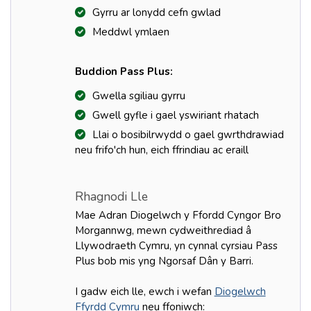
Gyrru ar lonydd cefn gwlad
Meddwl ymlaen
Buddion Pass Plus:
Gwella sgiliau gyrru
Gwell gyfle i gael yswiriant rhatach
Llai o bosibilrwydd o gael gwrthdrawiad
neu frifo'ch hun, eich ffrindiau ac eraill
Rhagnodi Lle
Mae Adran Diogelwch y Ffordd Cyngor Bro
Morgannwg, mewn cydweithrediad â
Llywodraeth Cymru, yn cynnal cyrsiau Pass
Plus bob mis yng Ngorsaf Dân y Barri.
I gadw eich lle, ewch i wefan
Diogelwch
Ffyrdd Cymru
neu ffoniwch: