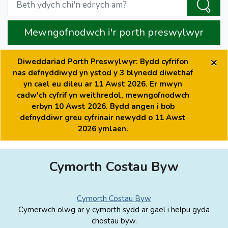
Mewngofnodwch i'r porth preswylwyr
×
Diweddariad Porth Preswylwyr: Bydd cyfrifon
nas defnyddiwyd yn ystod y 3 blynedd diwethaf
yn cael eu dileu ar 11 Awst 2026. Er mwyn
cadw'ch cyfrif yn weithredol, mewngofnodwch
erbyn 10 Awst 2026. Bydd angen i bob
defnyddiwr greu cyfrinair newydd o 11 Awst
2026 ymlaen.
Cymorth Costau Byw
Cymorth Costau Byw
Cymerwch olwg ar y cymorth sydd ar gael i helpu gyda
chostau byw.