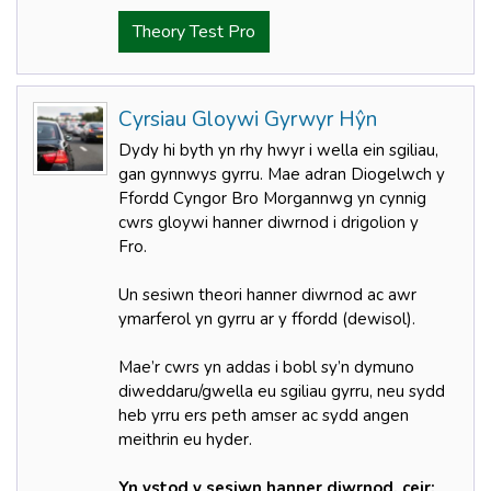
Theory Test Pro
Cyrsiau Gloywi Gyrwyr Hŷn
Dydy hi byth yn rhy hwyr i wella ein sgiliau,
gan gynnwys gyrru. Mae adran Diogelwch y
Ffordd Cyngor Bro Morgannwg yn cynnig
cwrs gloywi hanner diwrnod i drigolion y
Fro.
Un sesiwn theori hanner diwrnod ac awr
ymarferol yn gyrru ar y ffordd (dewisol).
Mae’r cwrs yn addas i bobl sy’n dymuno
diweddaru/gwella eu sgiliau gyrru, neu sydd
heb yrru ers peth amser ac sydd angen
meithrin eu hyder.
Yn ystod y sesiwn hanner diwrnod, ceir: