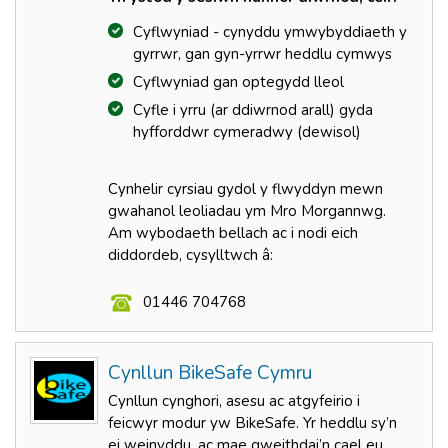
Cyflwyniad - cynyddu ymwybyddiaeth y
gyrrwr, gan gyn-yrrwr heddlu cymwys
Cyflwyniad gan optegydd lleol
Cyfle i yrru (ar ddiwrnod arall) gyda
hyfforddwr cymeradwy (dewisol)
Cynhelir cyrsiau gydol y flwyddyn mewn
gwahanol leoliadau ym Mro Morgannwg.
Am wybodaeth bellach ac i nodi eich
diddordeb, cysylltwch â:
01446 704768
Cynllun BikeSafe Cymru
Cynllun cynghori, asesu ac atgyfeirio i
feicwyr modur yw BikeSafe. Yr heddlu sy’n
ei weinyddu, ac mae gweithdai’n cael eu