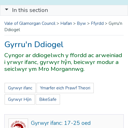
In this section
Vale of Glamorgan Council
>
Hafan
>
Byw
>
Ffyrdd
>
Gyrru'n
Ddiogel
Gyrru'n Ddiogel
Cyngor ar ddiogelwch y ffordd ac arweiniad
i yrwyr ifanc, gyrwyr hŷn, beicwyr modur a
seiclwyr ym Mro Morgannwg.
Gyrwyr ifanc
Ymarfer eich Prawf Theori
Gyrwyr Hŷn
BikeSafe
Gyrwyr ifanc: 17-25 oed