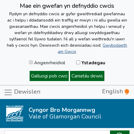
Mae ein gwefan yn defnyddio cwcis
Rydym yn defnyddio cwcis ar gyfer gweithrediad gwefannau
ac i helpu i ddadansoddi ein traffig er mwyn i ni allu gwella ein
gwasanaethau. Mae cwcis angenrheidiol yn helpu i wneud y
wefan yn ddefnyddiadwy drwy alluogi swyddogaethau
sylfaenol fel llywio tudalen. Ni all y wefan weithredu'n iawn
heb y cwcis hyn. Dewiswch eich dewisiadau isod.
Gwybodaeth
am Gwcis
Angenrheidiol
Ystadegau
Galluogi pob cwci
Caniatáu dewis
English
Dewislen
Cyngor Bro Morgannwg
Vale of Glamorgan Council