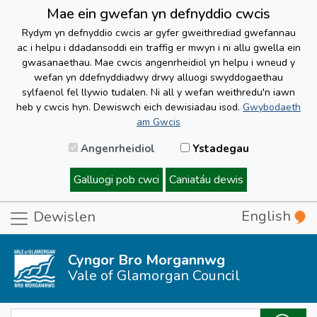
Mae ein gwefan yn defnyddio cwcis
Rydym yn defnyddio cwcis ar gyfer gweithrediad gwefannau
ac i helpu i ddadansoddi ein traffig er mwyn i ni allu gwella ein
gwasanaethau. Mae cwcis angenrheidiol yn helpu i wneud y
wefan yn ddefnyddiadwy drwy alluogi swyddogaethau
sylfaenol fel llywio tudalen. Ni all y wefan weithredu'n iawn
heb y cwcis hyn. Dewiswch eich dewisiadau isod.
Gwybodaeth
am Gwcis
Angenrheidiol
Ystadegau
Galluogi pob cwci
Caniatáu dewis
English
Dewislen
Cyngor Bro Morgannwg
Vale of Glamorgan Council