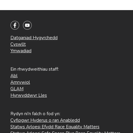
Datganiad Hygyrchedd
Cyswllt
Ymwadiad
Ein rhwydweithiau staff:
Abl
Amrywiol
GLAM
Hyrwyddwyr Lles
Rydyn ni'n falch o fod yn:
Cyflogwr Hyderus o ran Anabledd
Statws Arloesi Efydd Race Equality Matters