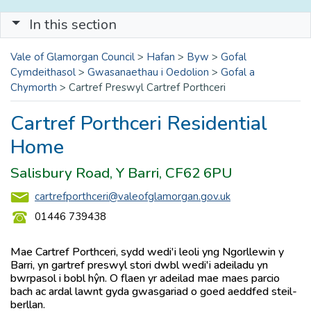
In this section
Vale of Glamorgan Council
>
Hafan
>
Byw
>
Gofal
Cymdeithasol
>
Gwasanaethau i Oedolion
>
Gofal a
Chymorth
>
Cartref Preswyl Cartref Porthceri
Cartref Porthceri Residential
Home
Salisbury Road, Y Barri, CF62 6PU
cartrefporthceri@valeofglamorgan.gov.uk
01446 739438
Mae Cartref Porthceri, sydd wedi'i leoli yng Ngorllewin y
Barri, yn gartref preswyl stori dwbl wedi'i adeiladu yn
bwrpasol i bobl hŷn. O flaen yr adeilad mae maes parcio
bach ac ardal lawnt gyda gwasgariad o goed aeddfed steil-
berllan.