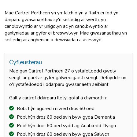
Mae Cartref Porthceri yn ymfalchïo yn y ffaith ei fod yn
darparu gwasanaethau sy'n seiliedig ar werth, yn
canolbwyntio ar yr unigolyn ac yn canolbwyntio ar
ganlyniadau ar gyfer ei breswylwyr. Mae gwasanaethau yn
seiliedig ar anghenion a dewisiadau a aseswyd.
Cyfleusterau
Mae gan Cartref Porthceri 27 o ystafelloedd gwely
sengl, ar gael ar gyfer galwedigaeth sengl. Defnyddir un
o'r ystafelloedd i ddarparu gwasanaeth seibiant.
Gall y cartref ddarparu llety, gofal a chymorth i:
Bobl hŷn agored i niwed dros 60 oed
Pobl hŷn dros 60 oed sy'n byw gyda Dementia
Pobl hŷn dros 60 oed sydd ag Anabledd Dysgu
Pobl hŷn dros 60 oed sy'n byw gyda Salwch