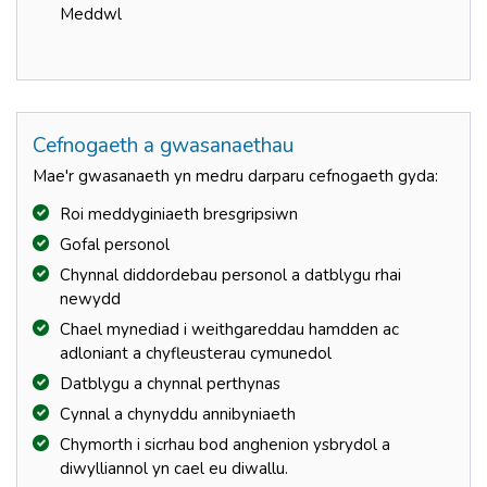
Meddwl
Cefnogaeth a gwasanaethau
Mae'r gwasanaeth yn medru darparu cefnogaeth gyda:
Roi meddyginiaeth bresgripsiwn
Gofal personol
Chynnal diddordebau personol a datblygu rhai
newydd
Chael mynediad i weithgareddau hamdden ac
adloniant a chyfleusterau cymunedol
Datblygu a chynnal perthynas
Cynnal a chynyddu annibyniaeth
Chymorth i sicrhau bod anghenion ysbrydol a
diwylliannol yn cael eu diwallu.