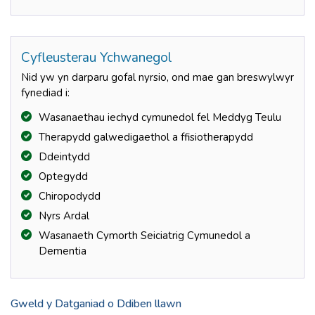
Cyfleusterau Ychwanegol
Nid yw yn darparu gofal nyrsio, ond mae gan breswylwyr
fynediad i:
Wasanaethau iechyd cymunedol fel Meddyg Teulu
Therapydd galwedigaethol a ffisiotherapydd
Ddeintydd
Optegydd
Chiropodydd
Nyrs Ardal
Wasanaeth Cymorth Seiciatrig Cymunedol a
Dementia
Gweld y Datganiad o Ddiben llawn