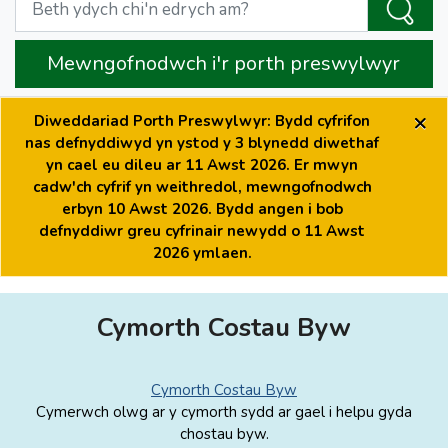
Mewngofnodwch i'r porth preswylwyr
×
Diweddariad Porth Preswylwyr: Bydd cyfrifon
nas defnyddiwyd yn ystod y 3 blynedd diwethaf
yn cael eu dileu ar 11 Awst 2026. Er mwyn
cadw'ch cyfrif yn weithredol, mewngofnodwch
erbyn 10 Awst 2026. Bydd angen i bob
defnyddiwr greu cyfrinair newydd o 11 Awst
2026 ymlaen.
Cymorth Costau Byw
Cymorth Costau Byw
Cymerwch olwg ar y cymorth sydd ar gael i helpu gyda
chostau byw.